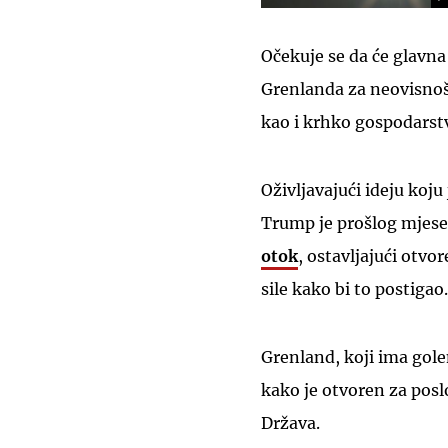
Očekuje se da će glavna
Grenlanda za neovisno
kao i krhko gospodarstv
Oživljavajući ideju koj
Trump je prošlog mjesec
otok
, ostavljajući otv
sile kako bi to postigao.
Grenland, koji ima gole
kako je otvoren za poslo
Država.