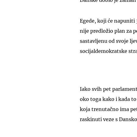
Danske dobio je zamah 
Egede, koji će napuniti
nije predložio plan za p
sastavljenu od svoje lje
socijaldemokratske str
Iako svih pet parlament
oko toga kako i kada to
koja trenutačno ima pe
raskinuti veze s Dansk