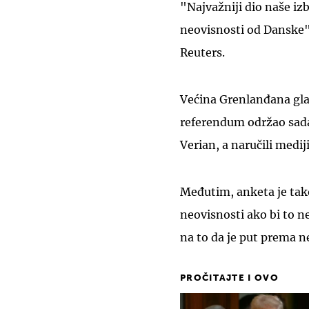
"Najvažniji dio naše iz
neovisnosti od Danske"
Reuters.
Većina Grenlanđana glas
referendum održao sada
Verian, a naručili mediji
Međutim, anketa je tako
neovisnosti ako bi to n
na to da je put prema ne
PROČITAJTE I OVO