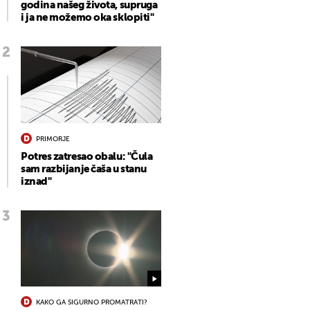
godina našeg života, supruga
i ja ne možemo oka sklopiti"
PRIMORJE
Potres zatresao obalu: "Čula
sam razbijanje čaša u stanu
iznad"
KAKO GA SIGURNO PROMATRATI?