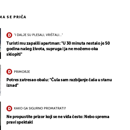
IMA SE PRIČA
"I DALJE SU PLESALI, VRIŠTALI..."
Turisti mu zapalili apartman: "U 30 minuta nestalo je 50
godina našeg života, supruga i ja ne možemo oka
sklopiti"
PRIMORJE
Potres zatresao obalu: "Čula sam razbijanje čaša u stanu
iznad"
KAKO GA SIGURNO PROMATRATI?
Ne propustite prizor koji se ne viđa često: Nebo sprema
pravi spektakl