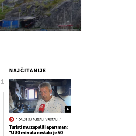
NAJČITANIJE
"I DALJE SU PLESALI, VRIŠTALI..."
Turisti mu zapalili apartman:
"U 30 minuta nestalo je 50