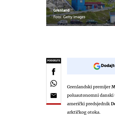
Grenland
Foto: Getty Images
PODIJELITE
Dodajt
Grenlandski premijer
M
poluautonomni danski te
američki predsjednik
D
arktičkog otoka.