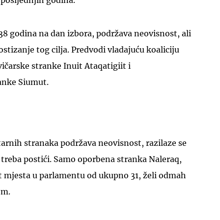
posljednjih godina.
 38 godina na dan izbora, podržava neovisnost, ali
ostizanje tog cilja. Predvodi vladajuću koaliciju
vičarske stranke Inuit Ataqatigiit i
anke Siumut.
arnih stranaka podržava neovisnost, razilaze se
 treba postići. Samo oporbena stranka Naleraq,
t mjesta u parlamentu od ukupno 31, želi odmah
om.