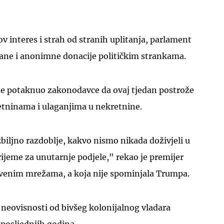
 interes i strah od stranih uplitanja, parlament
rane i anonimne donacije političkim strankama.
UKLJUČITE NOTIFIKACIJE
je potaknuo zakonodavce da ovaj tjedan postrože
etninama i ulaganjima u nekretnine.
biljno razdoblje, kakvo nismo nikada doživjeli u
vrijeme za unutarnje podjele," rekao je premijer
tvenim mrežama, a koja nije spominjala Trumpa.
neovisnosti od bivšeg kolonijalnog vladara