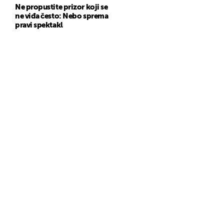
Ne propustite prizor koji se
ne viđa često: Nebo sprema
pravi spektakl