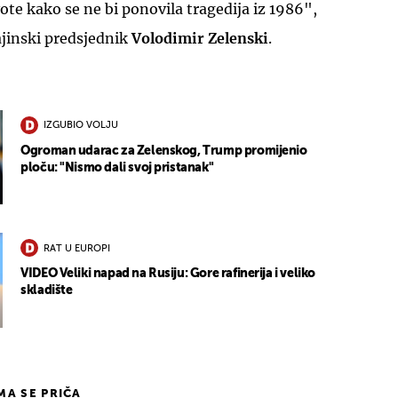
vote kako se ne bi ponovila tragedija iz 1986",
ajinski predsjednik
Volodimir Zelenski
.
IZGUBIO VOLJU
Ogroman udarac za Zelenskog, Trump promijenio
ploču: "Nismo dali svoj pristanak"
RAT U EUROPI
VIDEO Veliki napad na Rusiju: Gore rafinerija i veliko
skladište
IMA SE PRIČA