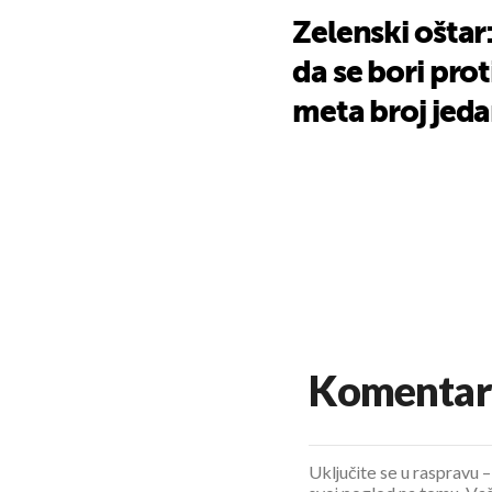
Zelenski oštar
da se bori prot
meta broj jeda
Komentar
Uključite se u raspravu – 