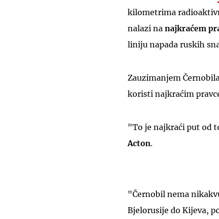
kilometrima radioaktiv
nalazi na
najkraćem pra
liniju napada ruskih sn
Zauzimanjem Černobila, 
koristi najkraćim prav
"To je najkraći put od t
Acton
.
"Černobil nema nikakvu 
Bjelorusije do Kijeva, 