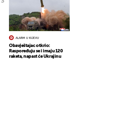
ALARM U KIJEVU
Obavještajac otkrio:
Raspoređuju se i imaju 120
raketa, napast će Ukrajinu