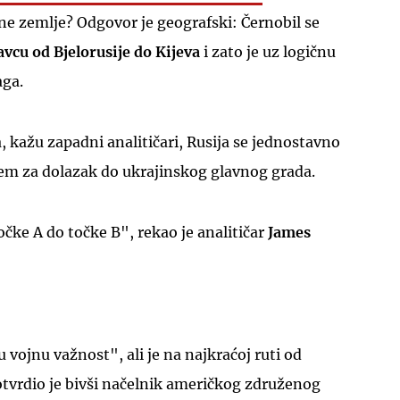
ne zemlje? Odgovor je geografski: Černobil se
vcu od Bjelorusije do Kijeva
i zato je uz logičnu
aga.
kažu zapadni analitičari, Rusija se jednostavno
UKLJUČITE NOTIFIKACIJE
cem za dolazak do ukrajinskog glavnog grada.
očke A do točke B", rekao je analitičar
James
vojnu važnost", ali je na najkraćoj ruti od
potvrdio je bivši načelnik američkog združenog