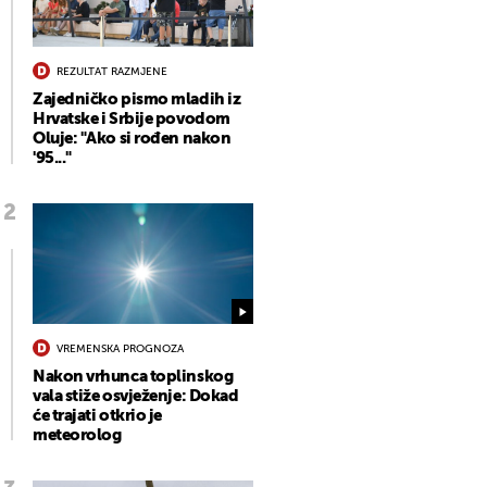
REZULTAT RAZMJENE
Zajedničko pismo mladih iz
Hrvatske i Srbije povodom
Oluje: "Ako si rođen nakon
'95..."
VREMENSKA PROGNOZA
Nakon vrhunca toplinskog
vala stiže osvježenje: Dokad
će trajati otkrio je
meteorolog