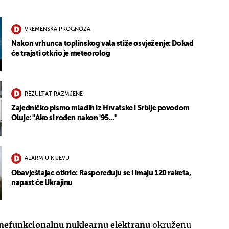
VREMENSKA PROGNOZA
Nakon vrhunca toplinskog vala stiže osvježenje: Dokad
će trajati otkrio je meteorolog
REZULTAT RAZMJENE
Zajedničko pismo mladih iz Hrvatske i Srbije povodom
Oluje: "Ako si rođen nakon '95..."
ALARM U KIJEVU
Obavještajac otkrio: Raspoređuju se i imaju 120 raketa,
napast će Ukrajinu
nefunkcionalnu nuklearnu elektranu
okruženu