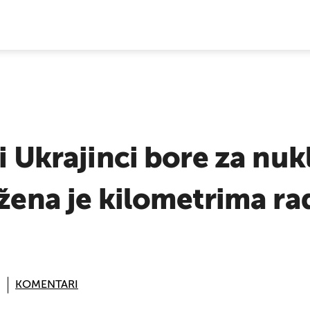
E VIJESTI
 i Ukrajinci bore za nu
užena je kilometrima r
KOMENTARI