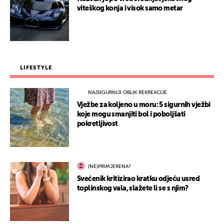
viteškog konja i visok samo metar
LIFESTYLE
NAJSIGURNIJI OBLIK REKREACIJE
Vježbe za koljeno u moru: 5 sigurnih vježbi
koje mogu smanjiti bol i poboljšati
pokretljivost
(NE)PRIMJERENA?
Svećenik kritizirao kratku odjeću usred
toplinskog vala, slažete li se s njim?