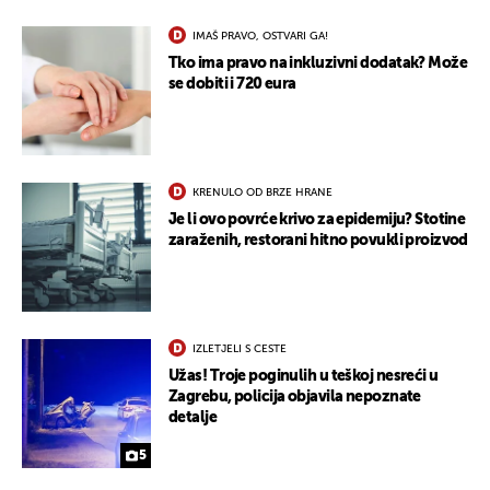
IMAŠ PRAVO, OSTVARI GA!
Tko ima pravo na inkluzivni dodatak? Može
se dobiti i 720 eura
KRENULO OD BRZE HRANE
Je li ovo povrće krivo za epidemiju? Stotine
zaraženih, restorani hitno povukli proizvod
IZLETJELI S CESTE
Užas! Troje poginulih u teškoj nesreći u
Zagrebu, policija objavila nepoznate
detalje
5
UKLJUČITE NOTIFIKACIJE