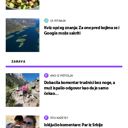
15 PITANJA
Kviz općeg znanja: Za one pred kojima se i
Google može sakriti
ZABAVA
KAO IZ PIŠTOLJA
Dobacila komentar trudnici bez noge, a
muž ispalio odgovor kao da je samo
čekao…
ŠTO KAŽETE?
Isključio komentare: Par iz Srbije