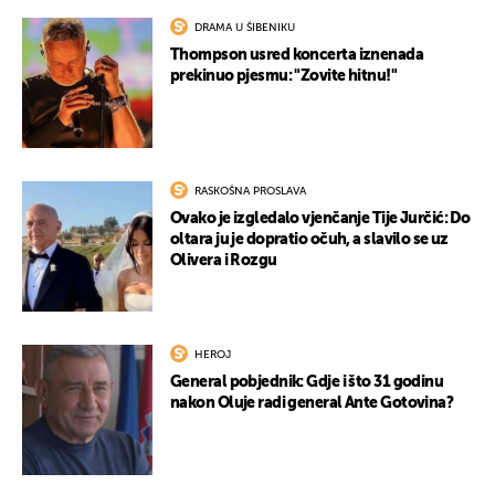
DRAMA U ŠIBENIKU
Thompson usred koncerta iznenada
prekinuo pjesmu: "Zovite hitnu!"
RASKOŠNA PROSLAVA
Ovako je izgledalo vjenčanje Tije Jurčić: Do
oltara ju je dopratio očuh, a slavilo se uz
Olivera i Rozgu
HEROJ
General pobjednik: Gdje i što 31 godinu
nakon Oluje radi general Ante Gotovina?