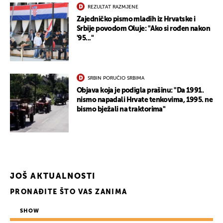
REZULTAT RAZMJENE
Zajedničko pismo mladih iz Hrvatske i
Srbije povodom Oluje: "Ako si rođen nakon
'95..."
SRBIN PORUČIO SRBIMA
Objava koja je podigla prašinu: "Da 1991.
nismo napadali Hrvate tenkovima, 1995. ne
bismo bježali na traktorima"
JOŠ AKTUALNOSTI
PRONAĐITE ŠTO VAS ZANIMA
SHOW