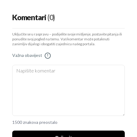
Komentari
(0)
Uključite se u raspravu – podijelite svoje mišljenje, postavite pitanja ili
ponudite svoj pogled na temu. Vaš komentar može potaknuti
zanimljiv dijalog i obogatiti zajednicu našeg portala.
Važna obavijest
!
1500 znakova preostalo