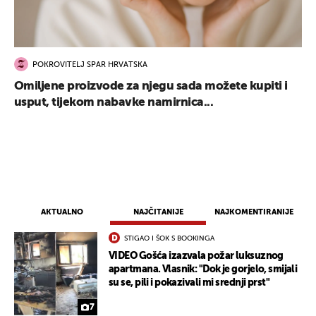
POKROVITELJ SPAR HRVATSKA
Omiljene proizvode za njegu sada možete kupiti i
usput, tijekom nabavke namirnica...
AKTUALNO
NAJČITANIJE
NAJKOMENTIRANIJE
STIGAO I ŠOK S BOOKINGA
VIDEO Gošća izazvala požar luksuznog
apartmana. Vlasnik: "Dok je gorjelo, smijali
su se, pili i pokazivali mi srednji prst"
7