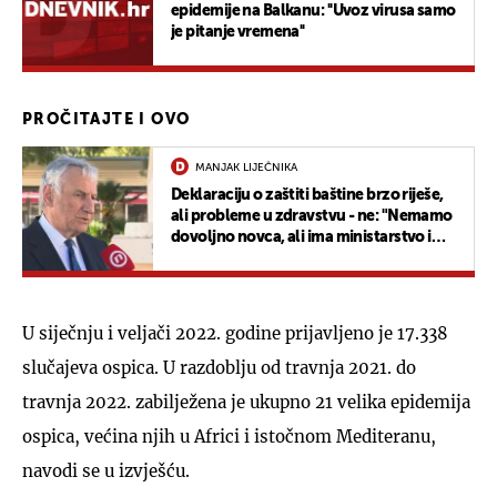
epidemije na Balkanu: ''Uvoz virusa samo
je pitanje vremena''
PROČITAJTE I OVO
MANJAK LIJEČNIKA
Deklaraciju o zaštiti baštine brzo riješe,
ali probleme u zdravstvu - ne: "Nemamo
dovoljno novca, ali ima ministarstvo i
HZZO"
U siječnju i veljači 2022. godine prijavljeno je 17.338
slučajeva ospica. U razdoblju od travnja 2021. do
travnja 2022. zabilježena je ukupno 21 velika epidemija
ospica, većina njih u Africi i istočnom Mediteranu,
navodi se u izvješću.