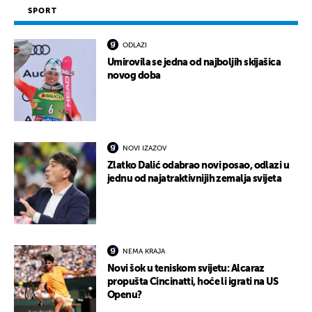
SPORT
ODLAZI
Umirovila se jedna od najboljih skijašica
novog doba
NOVI IZAZOV
Zlatko Dalić odabrao novi posao, odlazi u
jednu od najatraktivnijih zemalja svijeta
NEMA KRAJA
Novi šok u teniskom svijetu: Alcaraz
propušta Cincinatti, hoće li igrati na US
Openu?