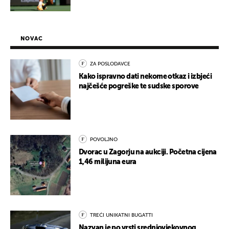
NOVAC
ZA POSLODAVCE
Kako ispravno dati nekome otkaz i izbjeći
najčešće pogreške te sudske sporove
POVOLJNO
Dvorac u Zagorju na aukciji. Početna cijena
1,46 milijuna eura
TREĆI UNIKATNI BUGATTI
Nazvan je po vrsti srednjovjekovnog