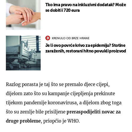
Tko ima pravo na inkluzivni dodatak? Može
se dobiti i 720 eura
KRENULO OD BRZE HRANE
Je li ovo povrće krivo za epidemiju? Stotine
zaraženih, restorani hitno povukli proizvod
Razlog porasta je taj što se premalo djece cijepi,
dijelom zato što su kampanje cijepljenja prekinute
tijekom pandemije koronavirusa, a dijelom zbog toga
što su zemlje bile prisiljene
preraspodijeliti novac za
druge probleme
, priopćio je WHO.