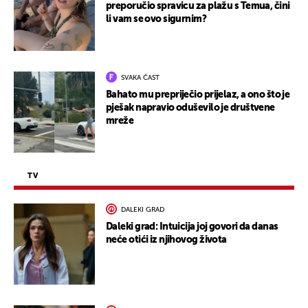
preporučio spravicu za plažu s Temua, čini
li vam se ovo sigurnim?
SVAKA ČAST
Bahato mu prepriječio prijelaz, a ono što je
pješak napravio oduševilo je društvene
mreže
TV
DALEKI GRAD
Daleki grad: Intuicija joj govori da danas
neće otići iz njihovog života