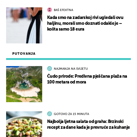
BAŠ EFEKTNA
Kada smo na zadarskoj rivi ugledali ovu
haljinu, morali smo doznati odakle je –
košta samo 18 eura
PUTOVANJA
NAJMANJA NA SVIJETU
Čudo prirode: Predivna pješčana plaža na
100 metara od mora
GOTOVO ZA 15 MINUTA
Najbolja ljetna salata od graha: Brzinski
recept za dane kada je prevruće za kuhanje