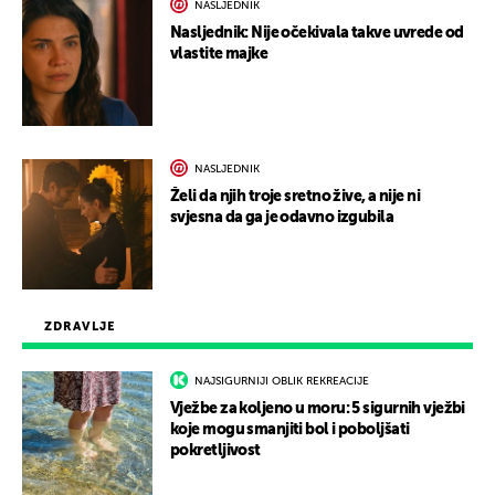
NASLJEDNIK
Nasljednik: Nije očekivala takve uvrede od
vlastite majke
NASLJEDNIK
Želi da njih troje sretno žive, a nije ni
svjesna da ga je odavno izgubila
ZDRAVLJE
NAJSIGURNIJI OBLIK REKREACIJE
Vježbe za koljeno u moru: 5 sigurnih vježbi
koje mogu smanjiti bol i poboljšati
pokretljivost