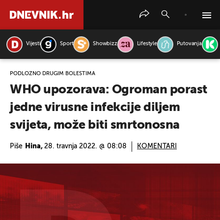
Vijesti
Sport
Showbizz
Lifestyle
Putovanja
PRETRAŽITE VIJESTI
PODLOŽNO DRUGIM BOLESTIMA
WHO upozorava: Ogroman porast
jedne virusne infekcije diljem
svijeta, može biti smrtonosna
Piše
Hina,
28. travnja 2022. @ 08:08
KOMENTARI