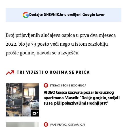
Dodajte DNEVNIK.hr u omiljeni Google izvor
Broj prijavljenih slučajeva ospica u prva dva mjeseca
2022. bio je 79 posto veći nego u istom razdoblju
prošle godine, navodi se u izvješću.
TRI VIJESTI O KOJIMA SE PRIČA
STIGAO I ŠOK S BOOKINGA
VIDEO Gošća izazvala požar luksuznog
apartmana. Vlasnik: "Dok je gorjelo, smijali
su se, pili i pokazivali mi srednji prst"
7
IMAŠ PRAVO, OSTVARI GA!