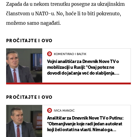
Zapada da u nekom trenutku posegne za ukrajinskim
članstvom u NATO-u. No, hoće li to biti pokrenuto,
možemo samo nagađati.
PROČITAJTE I OVO
KOMENTIRAO I BALTIK
Vojni analitičar za Dnevnik Nove TV o
mobilizaciji u Rusiji: "Ovaj potez ne
dovodi do jačanja već do slabljenja.
Posljedice će biti stravične"
PROČITAJTE I OVO
IVICA MANDIĆ
Analitičar za Dnevnik Nove TV o Putinu:
"Obmanjivanje koje radi jedan autokrat
koji želi ostati na vlasti. Nimalo ga
ozbiljno ne shvaćam"