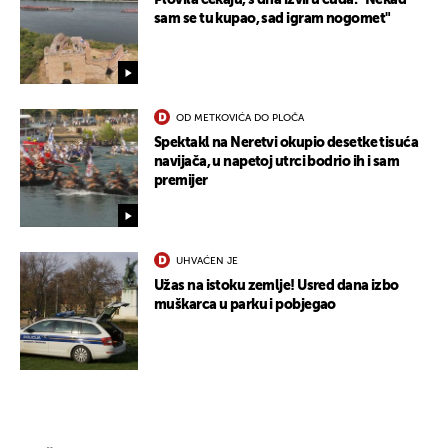
Plovila čekaju, s dna izviru čuda: "Nekad
sam se tu kupao, sad igram nogomet"
OD METKOVIĆA DO PLOČA
Spektakl na Neretvi okupio desetke tisuća
navijača, u napetoj utrci bodrio ih i sam
premijer
UHVAĆEN JE
Užas na istoku zemlje! Usred dana izbo
muškarca u parku i pobjegao