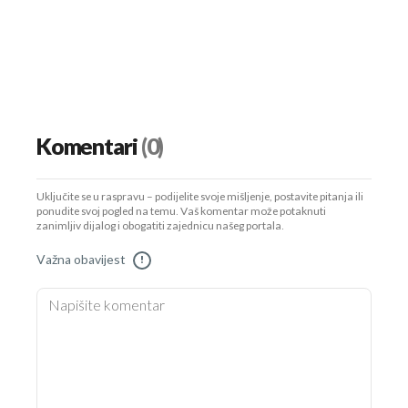
Komentari
(0)
Uključite se u raspravu – podijelite svoje mišljenje, postavite pitanja ili
ponudite svoj pogled na temu. Vaš komentar može potaknuti
zanimljiv dijalog i obogatiti zajednicu našeg portala.
Važna obavijest
!