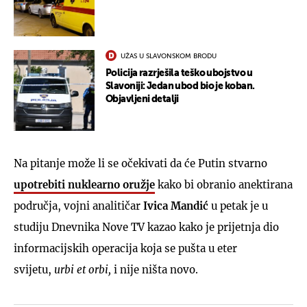
UŽAS U SLAVONSKOM BRODU
Policija razrješila teško ubojstvo u
Slavoniji: Jedan ubod bio je koban.
Objavljeni detalji
Na pitanje može li se očekivati da će Putin stvarno
upotrebiti nuklearno oružje
kako bi obranio anektirana
područja, vojni analitičar
Ivica Mandić
u petak je u
studiju Dnevnika Nove TV kazao kako je prijetnja dio
informacijskih operacija koja se pušta u eter
svijetu,
urbi et orbi,
i nije ništa novo.