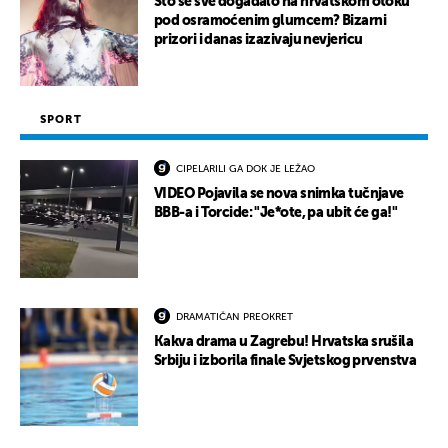
Što se sve događalo na hrvatskom otoku
pod osramoćenim glumcem? Bizarni
prizori i danas izazivaju nevjericu
SPORT
CIPELARILI GA DOK JE LEŽAO
VIDEO Pojavila se nova snimka tučnjave
BBB-a i Torcide: "Je*ote, pa ubit će ga!"
DRAMATIČAN PREOKRET
Kakva drama u Zagrebu! Hrvatska srušila
Srbiju i izborila finale Svjetskog prvenstva