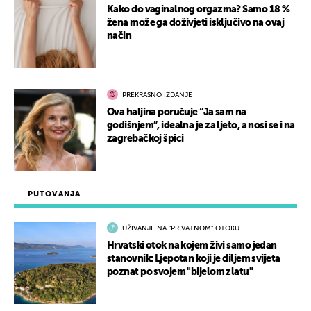
Kako do vaginalnog orgazma? Samo 18 %
žena može ga doživjeti isključivo na ovaj
način
PREKRASNO IZDANJE
Ova haljina poručuje “Ja sam na
godišnjem”, idealna je za ljeto, a nosi se i na
zagrebačkoj špici
PUTOVANJA
UŽIVANJE NA "PRIVATNOM" OTOKU
Hrvatski otok na kojem živi samo jedan
stanovnik: Ljepotan koji je diljem svijeta
poznat po svojem "bijelom zlatu"