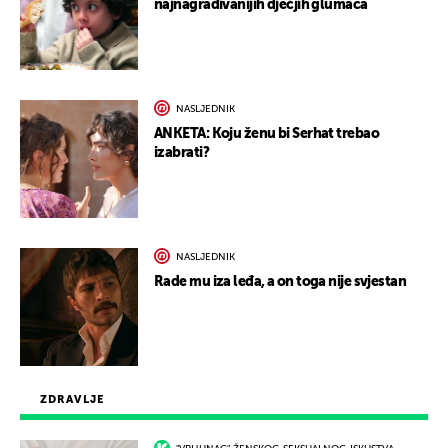
najnagrađivanijih dječjih glumaca
NASLJEDNIK
ANKETA: Koju ženu bi Serhat trebao
izabrati?
NASLJEDNIK
Rade mu iza leđa, a on toga nije svjestan
ZDRAVLJE