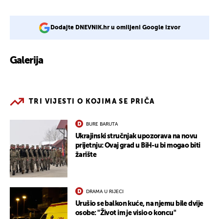
Dodajte DNEVNIK.hr u omiljeni Google izvor
Galerija
1
TRI VIJESTI O KOJIMA SE PRIČA
BURE BARUTA
Ukrajinski stručnjak upozorava na novu
prijetnju: Ovaj grad u BiH-u bi mogao biti
žarište
DRAMA U RIJECI
Urušio se balkon kuće, na njemu bile dvije
osobe: "Život im je visio o koncu"