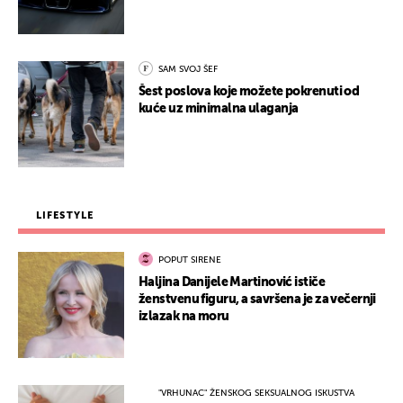
SAM SVOJ ŠEF
Šest poslova koje možete pokrenuti od
kuće uz minimalna ulaganja
LIFESTYLE
POPUT SIRENE
Haljina Danijele Martinović ističe
ženstvenu figuru, a savršena je za večernji
izlazak na moru
"VRHUNAC" ŽENSKOG SEKSUALNOG ISKUSTVA