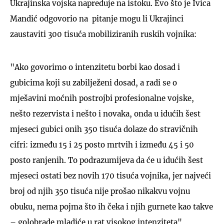
Ukrajinska vojska napreduje na istoku. Evo što je Ivica
Mandić odgovorio na pitanje mogu li Ukrajinci
zaustaviti 300 tisuća mobiliziranih ruskih vojnika:
"Ako govorimo o intenzitetu borbi kao dosad i
gubicima koji su zabilježeni dosad, a radi se o
mješavini moćnih postrojbi profesionalne vojske,
nešto rezervista i nešto i novaka, onda u idućih šest
mjeseci gubici onih 350 tisuća dolaze do stravičnih
cifri: između 15 i 25 posto mrtvih i između 45 i 50
posto ranjenih. To podrazumijeva da će u idućih šest
mjeseci ostati bez novih 170 tisuća vojnika, jer najveći
broj od njih 350 tisuća nije prošao nikakvu vojnu
obuku, nema pojma što ih čeka i njih gurnete kao takve
– golobrade mladiće u rat visokog intenziteta",