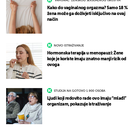
"VRHUNAC" ŽENSKOG SEKSUALNOG ISKUSTVA
Kako do vaginalnog orgazma? Samo 18 %
žena može ga doživjeti isključivo na ovaj
način
NOVO ISTRAŽIVANJE
Hormonska terapija u menopauzi: Žene
koje je koriste imaju znatno manji rizik od
ovoga
STUDIJA NA GOTOVO 1.900 OSOBA
Ljudi koji redovito rade ovo imaju “mlađi”
organizam, pokazuje istraživanje