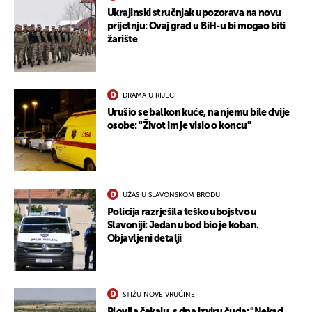
Ukrajinski stručnjak upozorava na novu
prijetnju: Ovaj grad u BiH-u bi mogao biti
žarište
DRAMA U RIJECI
Urušio se balkon kuće, na njemu bile dvije
osobe: "Život im je visio o koncu"
UŽAS U SLAVONSKOM BRODU
Policija razrješila teško ubojstvo u
Slavoniji: Jedan ubod bio je koban.
Objavljeni detalji
STIŽU NOVE VRUĆINE