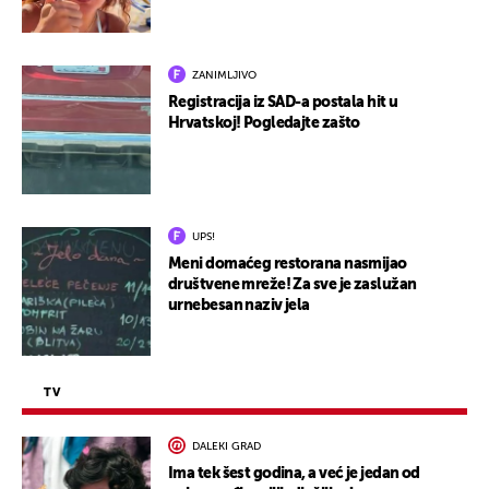
ZANIMLJIVO
Registracija iz SAD-a postala hit u
Hrvatskoj! Pogledajte zašto
UPS!
Meni domaćeg restorana nasmijao
društvene mreže! Za sve je zaslužan
urnebesan naziv jela
TV
DALEKI GRAD
Ima tek šest godina, a već je jedan od