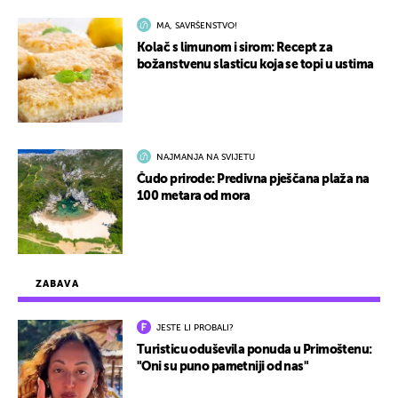
MA, SAVRŠENSTVO!
Kolač s limunom i sirom: Recept za
božanstvenu slasticu koja se topi u ustima
NAJMANJA NA SVIJETU
Čudo prirode: Predivna pješčana plaža na
100 metara od mora
ZABAVA
JESTE LI PROBALI?
Turisticu oduševila ponuda u Primoštenu:
"Oni su puno pametniji od nas"