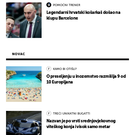
POMOĆNI TRENER
Legendarni hrvatski košarkaš došao na
klupu Barcelone
NOVAC
KAMO BI OTIŠLI?
O preseljenju u inozemstvo razmišlja 9 od
10 Europljana
TREĆI UNIKATNI BUGATTI
Nazvan je po vrsti srednjovjekovnog
viteškog konja i visok samo metar