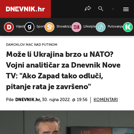
Vijesti
Sport
Showbizz
Lifestyle
Putovanja
PRETRAŽITE VIJESTI
DAMOKLOV MAČ NAD PUTINOM
Može li Ukrajina brzo u NATO?
Vojni analitičar za Dnevnik Nove
TV: "Ako Zapad tako odluči,
pitanje rata je završeno"
Piše
DNEVNIK.hr,
30. rujna 2022. @ 19:56
KOMENTARI