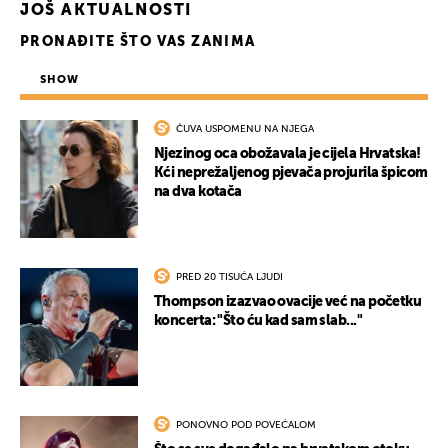
JOŠ AKTUALNOSTI
PRONAĐITE ŠTO VAS ZANIMA
SHOW
ČUVA USPOMENU NA NJEGA
Njezinog oca obožavala je cijela Hrvatska!
Kći neprežaljenog pjevača projurila špicom
na dva kotača
PRED 20 TISUĆA LJUDI
Thompson izazvao ovacije već na početku
koncerta: "Što ću kad sam slab..."
PONOVNO POD POVEĆALOM