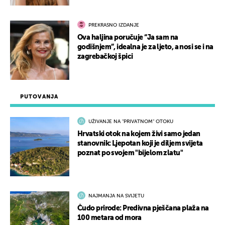
PREKRASNO IZDANJE
Ova haljina poručuje “Ja sam na
godišnjem”, idealna je za ljeto, a nosi se i na
zagrebačkoj špici
PUTOVANJA
UŽIVANJE NA "PRIVATNOM" OTOKU
Hrvatski otok na kojem živi samo jedan
stanovnik: Ljepotan koji je diljem svijeta
poznat po svojem "bijelom zlatu"
NAJMANJA NA SVIJETU
Čudo prirode: Predivna pješčana plaža na
100 metara od mora