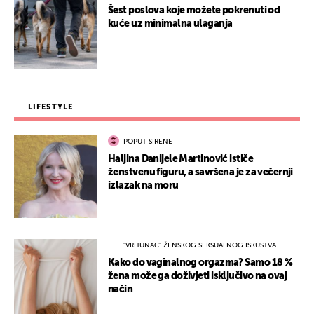
Šest poslova koje možete pokrenuti od
kuće uz minimalna ulaganja
LIFESTYLE
POPUT SIRENE
Haljina Danijele Martinović ističe
ženstvenu figuru, a savršena je za večernji
izlazak na moru
"VRHUNAC" ŽENSKOG SEKSUALNOG ISKUSTVA
Kako do vaginalnog orgazma? Samo 18 %
žena može ga doživjeti isključivo na ovaj
način