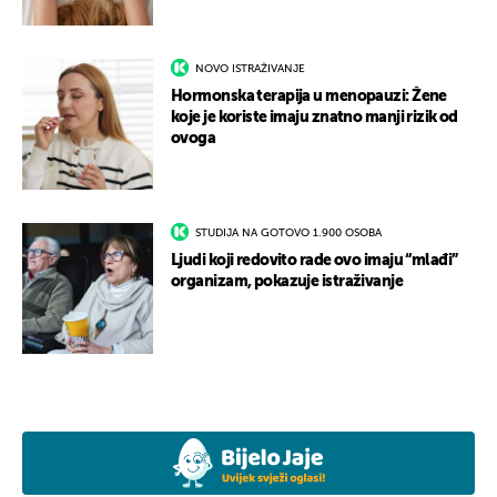
NOVO ISTRAŽIVANJE
Hormonska terapija u menopauzi: Žene
koje je koriste imaju znatno manji rizik od
ovoga
STUDIJA NA GOTOVO 1.900 OSOBA
Ljudi koji redovito rade ovo imaju “mlađi”
organizam, pokazuje istraživanje