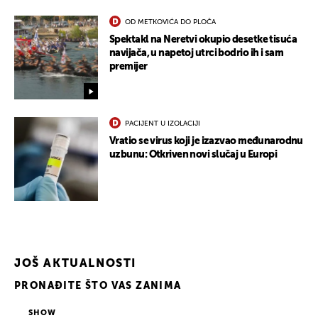
OD METKOVIĆA DO PLOČA
Spektakl na Neretvi okupio desetke tisuća
navijača, u napetoj utrci bodrio ih i sam
premijer
PACIJENT U IZOLACIJI
Vratio se virus koji je izazvao međunarodnu
uzbunu: Otkriven novi slučaj u Europi
JOŠ AKTUALNOSTI
PRONAĐITE ŠTO VAS ZANIMA
UKLJUČITE NOTIFIKACIJE
SHOW