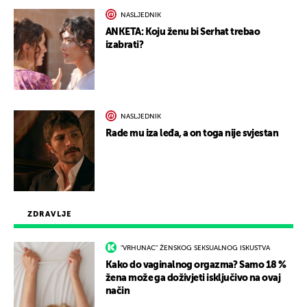
NASLJEDNIK
ANKETA: Koju ženu bi Serhat trebao
izabrati?
NASLJEDNIK
Rade mu iza leđa, a on toga nije svjestan
ZDRAVLJE
"VRHUNAC" ŽENSKOG SEKSUALNOG ISKUSTVA
Kako do vaginalnog orgazma? Samo 18 %
žena može ga doživjeti isključivo na ovaj
način