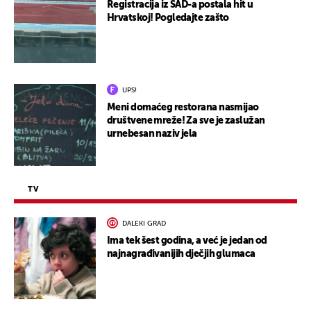
Registracija iz SAD-a postala hit u
Hrvatskoj! Pogledajte zašto
UPS!
Meni domaćeg restorana nasmijao
društvene mreže! Za sve je zaslužan
urnebesan naziv jela
TV
DALEKI GRAD
Ima tek šest godina, a već je jedan od
najnagrađivanijih dječjih glumaca