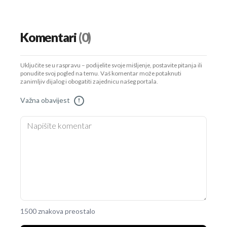
Komentari
(0)
Uključite se u raspravu – podijelite svoje mišljenje, postavite pitanja ili
ponudite svoj pogled na temu. Vaš komentar može potaknuti
zanimljiv dijalog i obogatiti zajednicu našeg portala.
Važna obavijest
!
1500 znakova preostalo