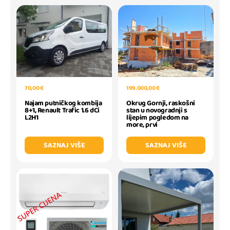
199.000,00 €
70,00 €
Okrug Gornji, raskošni
Najam putničkog kombija
stan u novogradnji s
8+1, Renault Trafic 1.6 dCi
lijepim pogledom na
L2H1
more, prvi
SAZNAJ VIŠE
SAZNAJ VIŠE