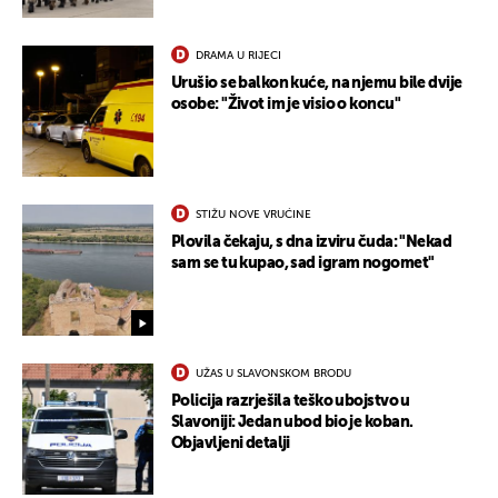
DRAMA U RIJECI
Urušio se balkon kuće, na njemu bile dvije
osobe: "Život im je visio o koncu"
STIŽU NOVE VRUĆINE
Plovila čekaju, s dna izviru čuda: "Nekad
sam se tu kupao, sad igram nogomet"
UŽAS U SLAVONSKOM BRODU
Policija razrješila teško ubojstvo u
Slavoniji: Jedan ubod bio je koban.
Objavljeni detalji