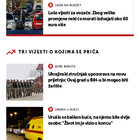
UDAR NA BUDŽET
Loše vijesti za vozače: Zbog velike
promjene neki će morati izdvajati oko 60
eura više
TRI VIJESTI O KOJIMA SE PRIČA
BURE BARUTA
Ukrajinski stručnjak upozorava na novu
prijetnju: Ovaj grad u BiH-u bi mogao biti
žarište
DRAMA U RIJECI
Urušio se balkon kuće, na njemu bile dvije
osobe: "Život im je visio o koncu"