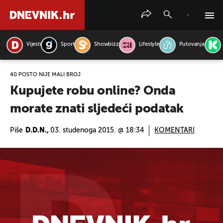
Vijesti
Sport
Showbizz
Lifestyle
Putovanja
PRETRAŽITE VIJESTI
40 POSTO NIJE MALI BROJ
Kupujete robu online? Onda
morate znati sljedeći podatak
Piše
D.D.N.,
03. studenoga 2015. @ 18:34
KOMENTARI