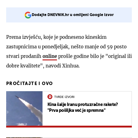
Dodajte DNEVNIK.hr u omiljeni Google izvor
Prema izvješću, koje je podneseno kineskim
zastupnicima u ponedjeljak, nešto manje od 59 posto
stvari prodanih
online
prošle godine bilo je "original ili
dobre kvalitete", navodi Xinhua.
PROČITAJTE I OVO
TVRDE IZVORI
Kina šalje Iranu protuzračne rakete?
"Prva pošiljka već je spremna"