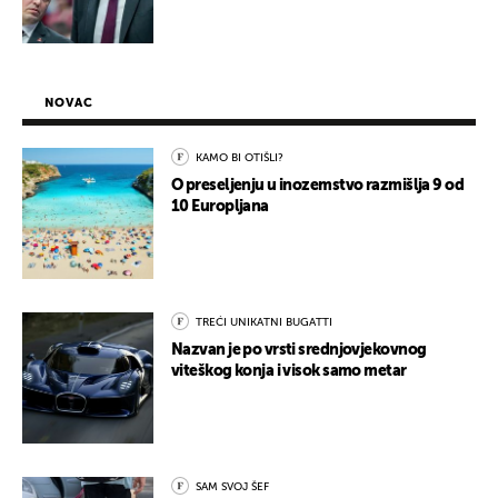
NOVAC
KAMO BI OTIŠLI?
O preseljenju u inozemstvo razmišlja 9 od
10 Europljana
TREĆI UNIKATNI BUGATTI
Nazvan je po vrsti srednjovjekovnog
viteškog konja i visok samo metar
SAM SVOJ ŠEF