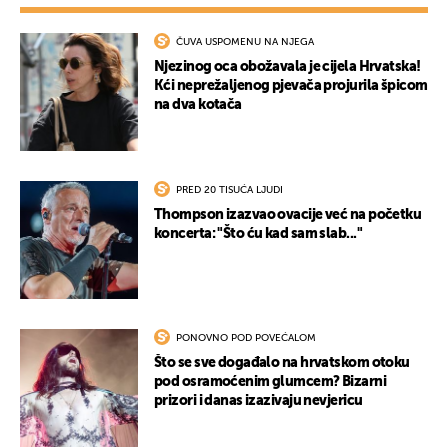
ČUVA USPOMENU NA NJEGA
Njezinog oca obožavala je cijela Hrvatska!
Kći neprežaljenog pjevača projurila špicom
na dva kotača
PRED 20 TISUĆA LJUDI
Thompson izazvao ovacije već na početku
koncerta: "Što ću kad sam slab..."
PONOVNO POD POVEĆALOM
Što se sve događalo na hrvatskom otoku
pod osramoćenim glumcem? Bizarni
prizori i danas izazivaju nevjericu