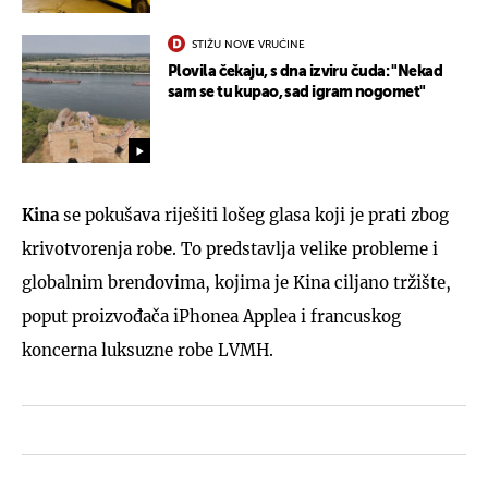
STIŽU NOVE VRUĆINE
Plovila čekaju, s dna izviru čuda: "Nekad
sam se tu kupao, sad igram nogomet"
Kina
se pokušava riješiti lošeg glasa koji je prati zbog
krivotvorenja robe. To predstavlja velike probleme i
globalnim brendovima, kojima je Kina ciljano tržište,
poput proizvođača iPhonea Applea i francuskog
koncerna luksuzne robe LVMH.