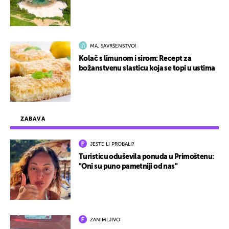
MA, SAVRŠENSTVO!
Kolač s limunom i sirom: Recept za
božanstvenu slasticu koja se topi u ustima
ZABAVA
JESTE LI PROBALI?
Turisticu oduševila ponuda u Primoštenu:
"Oni su puno pametniji od nas"
ZANIMLJIVO