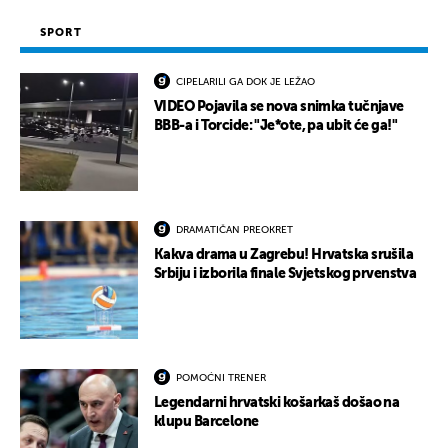
SPORT
CIPELARILI GA DOK JE LEŽAO
VIDEO Pojavila se nova snimka tučnjave
BBB-a i Torcide: "Je*ote, pa ubit će ga!"
DRAMATIČAN PREOKRET
Kakva drama u Zagrebu! Hrvatska srušila
Srbiju i izborila finale Svjetskog prvenstva
POMOĆNI TRENER
Legendarni hrvatski košarkaš došao na
klupu Barcelone