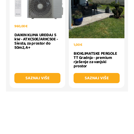
960,00 €
DAIKIN KLIMA UREĐAJ 5
kW - ATXC50E/ARXC50E -
Siesta, za prostor do
1,00 €
50m2, A+
BIOKLIMATSKE PERGOLE
TT Gradnja - premium
rješenje za vanjski
prostor
SAZNAJ VIŠE
SAZNAJ VIŠE