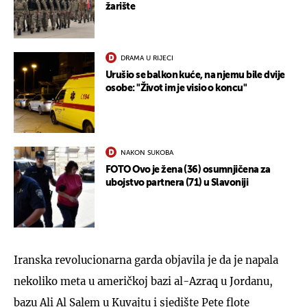
žarište
DRAMA U RIJECI
Urušio se balkon kuće, na njemu bile dvije
osobe: "Život im je visio o koncu"
NAKON SUKOBA
FOTO Ovo je žena (36) osumnjičena za
ubojstvo partnera (71) u Slavoniji
Iranska revolucionarna garda objavila je da je napala
nekoliko meta u američkoj bazi al-Azraq u Jordanu,
bazu Ali Al Salem u Kuvajtu i sjedište Pete flote