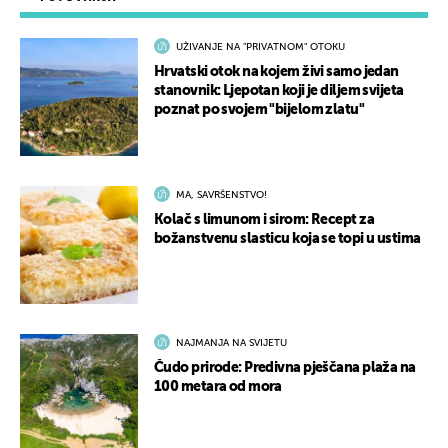
UŽIVANJE NA "PRIVATNOM" OTOKU
Hrvatski otok na kojem živi samo jedan
stanovnik: Ljepotan koji je diljem svijeta
poznat po svojem "bijelom zlatu"
MA, SAVRŠENSTVO!
Kolač s limunom i sirom: Recept za
božanstvenu slasticu koja se topi u ustima
NAJMANJA NA SVIJETU
Čudo prirode: Predivna pješčana plaža na
100 metara od mora