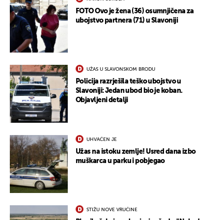
FOTO Ovo je žena (36) osumnjičena za
ubojstvo partnera (71) u Slavoniji
UŽAS U SLAVONSKOM BRODU
Policija razrješila teško ubojstvo u
Slavoniji: Jedan ubod bio je koban.
Objavljeni detalji
UHVAĆEN JE
Užas na istoku zemlje! Usred dana izbo
muškarca u parku i pobjegao
STIŽU NOVE VRUĆINE