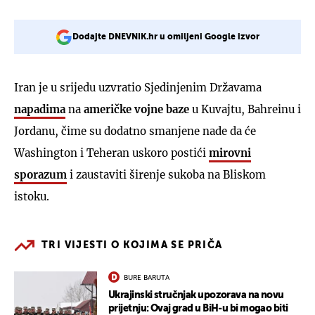
Dodajte DNEVNIK.hr u omiljeni Google izvor
Iran je u srijedu uzvratio Sjedinjenim Državama
napadima
na
američke vojne baze
u Kuvajtu, Bahreinu i
Jordanu, čime su dodatno smanjene nade da će
Washington i Teheran uskoro postići
mirovni
sporazum
i zaustaviti širenje sukoba na Bliskom
istoku.
TRI VIJESTI O KOJIMA SE PRIČA
BURE BARUTA
Ukrajinski stručnjak upozorava na novu
prijetnju: Ovaj grad u BiH-u bi mogao biti