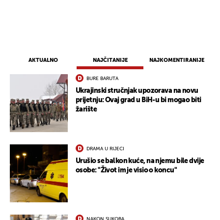
UKLJUČITE NOTIFIKACIJE
AKTUALNO
NAJČITANIJE
NAJKOMENTIRANIJE
BURE BARUTA
Ukrajinski stručnjak upozorava na novu
prijetnju: Ovaj grad u BiH-u bi mogao biti
žarište
DRAMA U RIJECI
Urušio se balkon kuće, na njemu bile dvije
osobe: "Život im je visio o koncu"
NAKON SUKOBA