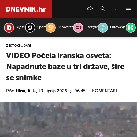
Vijesti
Sport
Showbizz
Lifestyle
Putovanja
PRETRAŽITE VIJESTI
ŽESTOKI UDARI
VIDEO Počela iranska osveta:
Napadnute baze u tri države, šire
se snimke
Piše
Hina, A. L.,
10. lipnja 2026. @ 06:45
KOMENTARI