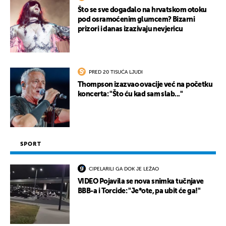
Što se sve događalo na hrvatskom otoku
pod osramoćenim glumcem? Bizarni
prizori i danas izazivaju nevjericu
PRED 20 TISUĆA LJUDI
Thompson izazvao ovacije već na početku
koncerta: "Što ću kad sam slab..."
SPORT
CIPELARILI GA DOK JE LEŽAO
VIDEO Pojavila se nova snimka tučnjave
BBB-a i Torcide: "Je*ote, pa ubit će ga!"