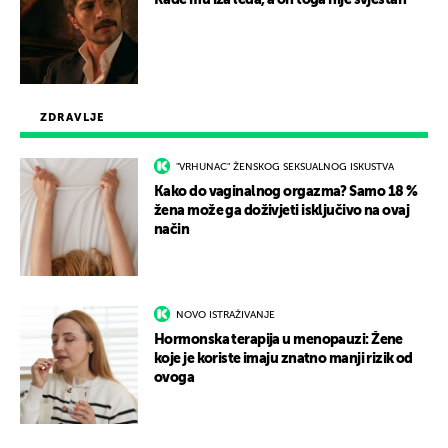
Rade mu iza leđa, a on toga nije svjestan
ZDRAVLJE
"VRHUNAC" ŽENSKOG SEKSUALNOG ISKUSTVA
Kako do vaginalnog orgazma? Samo 18 %
žena može ga doživjeti isključivo na ovaj
način
NOVO ISTRAŽIVANJE
Hormonska terapija u menopauzi: Žene
koje je koriste imaju znatno manji rizik od
ovoga