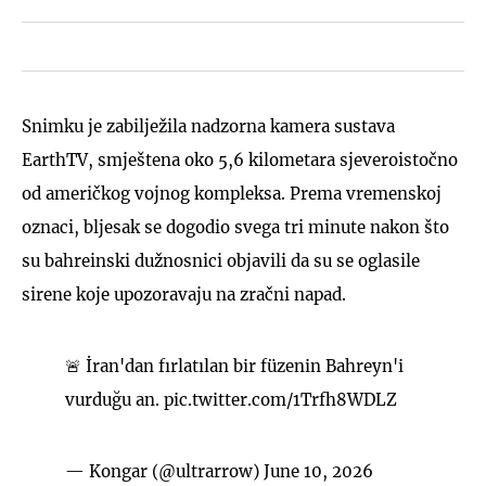
Snimku je zabilježila nadzorna kamera sustava
EarthTV, smještena oko 5,6 kilometara sjeveroistočno
od američkog vojnog kompleksa. Prema vremenskoj
oznaci, bljesak se dogodio svega tri minute nakon što
su bahreinski dužnosnici objavili da su se oglasile
sirene koje upozoravaju na zračni napad.
🚨 İran'dan fırlatılan bir füzenin Bahreyn'i
vurduğu an.
pic.twitter.com/1Trfh8WDLZ
— Kongar (@ultrarrow)
June 10, 2026