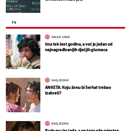
TV
DALEKI GRAD
Ima tek šest godina, a već je jedan od
najnagrađivanijih dječjih glumaca
NASLJEDNIK
ANKETA: Koju ženu bi Serhat trebao
izabrati?
NASLJEDNIK