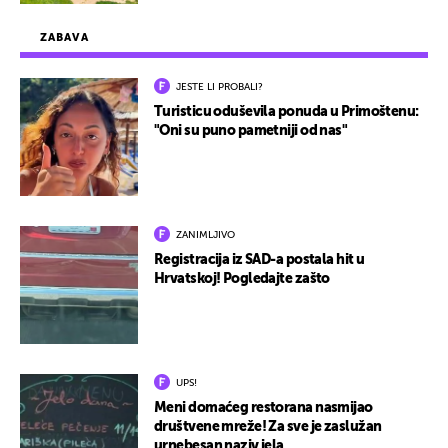
ZABAVA
JESTE LI PROBALI?
Turisticu oduševila ponuda u Primoštenu:
"Oni su puno pametniji od nas"
ZANIMLJIVO
Registracija iz SAD-a postala hit u
Hrvatskoj! Pogledajte zašto
UPS!
Meni domaćeg restorana nasmijao
društvene mreže! Za sve je zaslužan
urnebesan naziv jela