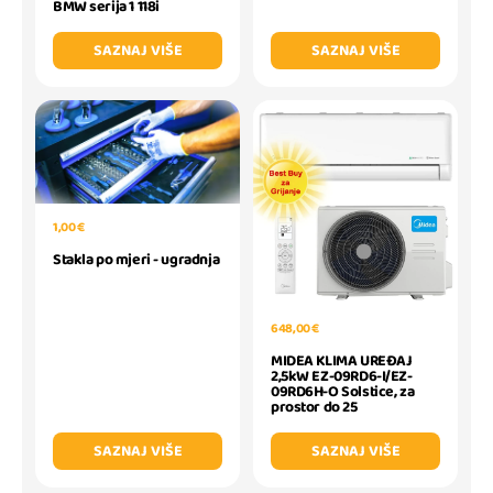
BMW serija 1 118i
SAZNAJ VIŠE
SAZNAJ VIŠE
1,00 €
Stakla po mjeri - ugradnja
648,00 €
MIDEA KLIMA UREĐAJ
2,5kW EZ-09RD6-I/EZ-
09RD6H-O Solstice, za
prostor do 25
SAZNAJ VIŠE
SAZNAJ VIŠE