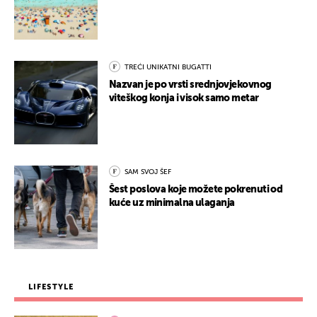
TREĆI UNIKATNI BUGATTI
Nazvan je po vrsti srednjovjekovnog
viteškog konja i visok samo metar
SAM SVOJ ŠEF
Šest poslova koje možete pokrenuti od
kuće uz minimalna ulaganja
LIFESTYLE