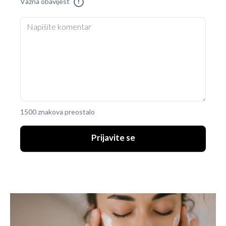
Važna obavijest
!
1500 znakova preostalo
Prijavite se