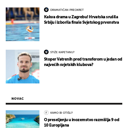
DRAMATIČAN PREOKRET
Kakva drama u Zagrebu! Hrvatska srušila
Srbiju i izborila finale Svjetskog prvenstva
STIŽE KAPETANU?
Stoper Vatrenih pred transferom u jedan od
najvećih svjetskih klubova?
NOVAC
KAMO BI OTIŠLI?
O preseljenju u inozemstvo razmišlja 9 od
10 Europljana