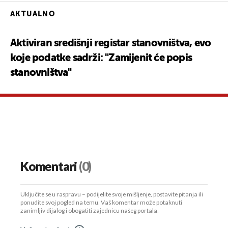
AKTUALNO
Aktiviran središnji registar stanovništva, evo
koje podatke sadrži: "Zamijenit će popis
stanovništva"
Komentari
(0)
Uključite se u raspravu – podijelite svoje mišljenje, postavite pitanja ili
ponudite svoj pogled na temu. Vaš komentar može potaknuti
zanimljiv dijalog i obogatiti zajednicu našeg portala.