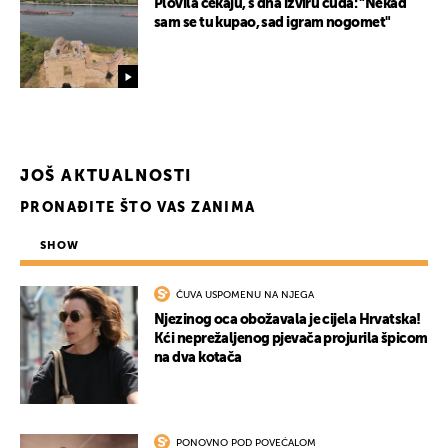
Plovila čekaju, s dna izviru čuda: "Nekad
sam se tu kupao, sad igram nogomet"
JOŠ AKTUALNOSTI
PRONAĐITE ŠTO VAS ZANIMA
SHOW
ČUVA USPOMENU NA NJEGA
Njezinog oca obožavala je cijela Hrvatska!
Kći neprežaljenog pjevača projurila špicom
na dva kotača
PONOVNO POD POVEĆALOM