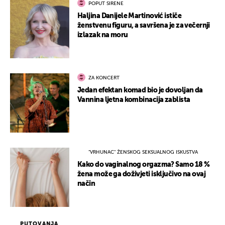
POPUT SIRENE
Haljina Danijele Martinović ističe
ženstvenu figuru, a savršena je za večernji
izlazak na moru
ZA KONCERT
Jedan efektan komad bio je dovoljan da
Vannina ljetna kombinacija zablista
"VRHUNAC" ŽENSKOG SEKSUALNOG ISKUSTVA
Kako do vaginalnog orgazma? Samo 18 %
žena može ga doživjeti isključivo na ovaj
način
PUTOVANJA