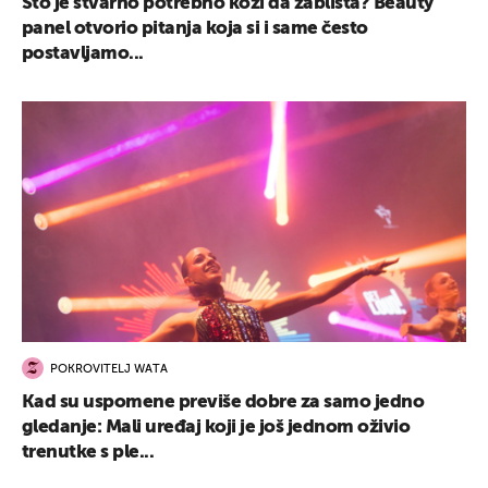
Što je stvarno potrebno koži da zablista? Beauty
panel otvorio pitanja koja si i same često
postavljamo...
POKROVITELJ WATA
Kad su uspomene previše dobre za samo jedno
gledanje: Mali uređaj koji je još jednom oživio
trenutke s ple...