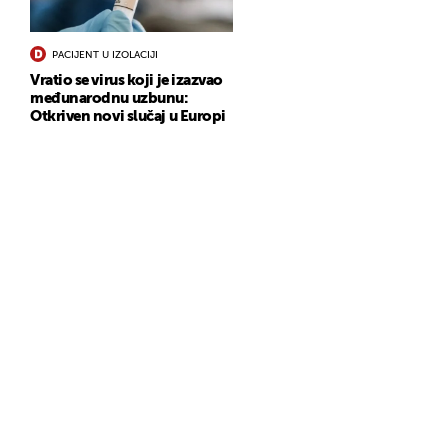
PACIJENT U IZOLACIJI
Vratio se virus koji je izazvao
međunarodnu uzbunu:
Otkriven novi slučaj u Europi