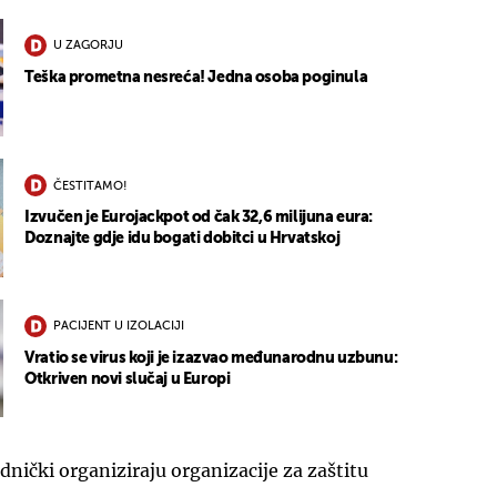
U ZAGORJU
Teška prometna nesreća! Jedna osoba poginula
ČESTITAMO!
Izvučen je Eurojackpot od čak 32,6 milijuna eura:
Doznajte gdje idu bogati dobitci u Hrvatskoj
PACIJENT U IZOLACIJI
Vratio se virus koji je izazvao međunarodnu uzbunu:
Otkriven novi slučaj u Europi
dnički organiziraju organizacije za zaštitu