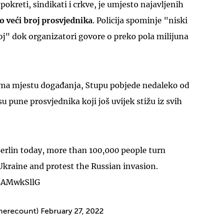
pokreti, sindikati i crkve, je umjesto najavljenih
o veći broj prosvjednika
. Policija spominje "niski
j" dok organizatori govore o preko pola milijuna
ema mjestu događanja, Stupu pobjede nedaleko od
u pune prosvjednika koji još uvijek stižu iz svih
Berlin today, more than 100,000 people turn
Ukraine and protest the Russian invasion.
CBAMwkSllG
herecount)
February 27, 2022