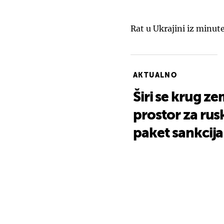
Rat u Ukrajini iz minut
AKTUALNO
Širi se krug ze
prostor za rus
paket sankcija