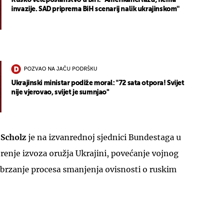
Rusko veleposlanstvo u BiH: ''Amerikanci lažu, nema
invazije. SAD priprema BiH scenarij nalik ukrajinskom''
POZVAO NA JAČU PODRŠKU
Ukrajinski ministar podiže moral: "72 sata otpora! Svijet
nije vjerovao, svijet je sumnjao"
 Scholz
je na izvanrednoj sjednici Bundestaga u
brenje izvoza oružja Ukrajini, povećanje vojnog
brzanje procesa smanjenja ovisnosti o ruskim