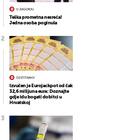
U ZAGORJU
Teška prometna nesreća!
Jedna osoba poginula
ČESTITAMO!
Izvučen je Eurojackpot od čak
32,6 milijuna eura: Doznajte
gdje idu bogati dobitci u
Hrvatskoj