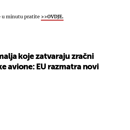
e u minutu pratite
>>OVDJE.
malja koje zatvaraju zračni
ke avione: EU razmatra novi