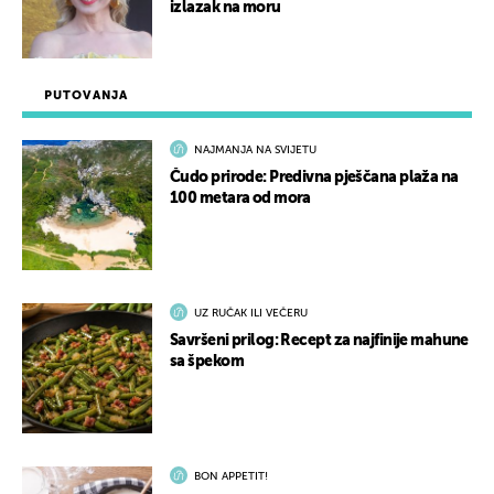
izlazak na moru
PUTOVANJA
NAJMANJA NA SVIJETU
Čudo prirode: Predivna pješčana plaža na
100 metara od mora
UZ RUČAK ILI VEČERU
Savršeni prilog: Recept za najfinije mahune
sa špekom
BON APPETIT!