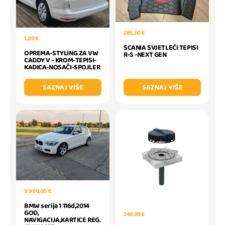
285,00 €
1,00 €
SCANIA SVJETLEĆI TEPISI
OPREMA-STYLING ZA VW
R-S -NEXT GEN
CADDY V - KROM-TEPISI-
KADICA-NOSAČI-SPOJLER
SAZNAJ VIŠE
SAZNAJ VIŠE
9.900,00 €
BMW serija 1 116d,2014
GOD,
248,85 €
NAVIGACIJA,KARTICE REG.