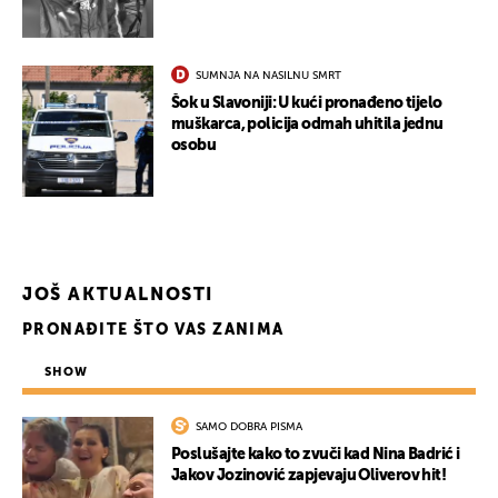
SUMNJA NA NASILNU SMRT
Šok u Slavoniji: U kući pronađeno tijelo
UKLJUČITE NOTIFIKACIJE
muškarca, policija odmah uhitila jednu
osobu
JOŠ AKTUALNOSTI
PRONAĐITE ŠTO VAS ZANIMA
SHOW
SAMO DOBRA PISMA
Poslušajte kako to zvuči kad Nina Badrić i
Jakov Jozinović zapjevaju Oliverov hit!