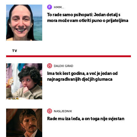
HMM…
To rade samo psihopati: Jedan detalj s
mora može vam otkriti puno o prijateljima
TV
DALEKI GRAD
Ima tek šest godina, a već je jedan od
najnagrađivanijih dječjih glumaca
NASLJEDNIK
Rade mu iza leđa, a on toga nije svjestan