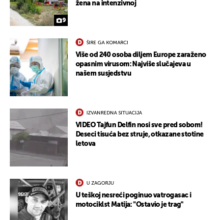
žena na intenzivnoj
9
ŠIRE GA KOMARCI
Više od 240 osoba diljem Europe zaraženo
opasnim virusom: Najviše slučajeva u
našem susjedstvu
IZVANREDNA SITUACIJA
VIDEO Tajfun Delfin nosi sve pred sobom!
Deseci tisuća bez struje, otkazane stotine
letova
U ZAGORJU
U teškoj nesreći poginuo vatrogasac i
motociklst Matija: "Ostavio je trag"