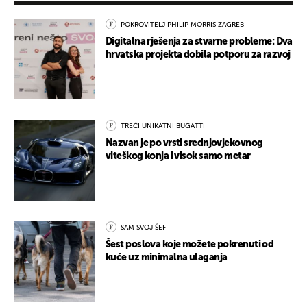
POKROVITELJ PHILIP MORRIS ZAGREB
Digitalna rješenja za stvarne probleme: Dva
hrvatska projekta dobila potporu za razvoj
TREĆI UNIKATNI BUGATTI
Nazvan je po vrsti srednjovjekovnog
viteškog konja i visok samo metar
SAM SVOJ ŠEF
Šest poslova koje možete pokrenuti od
kuće uz minimalna ulaganja