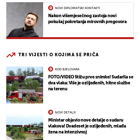
NOVI DIPLOMATSKI KONTAKTI
Nakon višemjesečnog zastoja novi
pokušaj pokretanja mirovnih pregovora
TRI VIJESTI O KOJIMA SE PRIČA
KOD BJELOVARA
FOTO/VIDEO Stižu prve snimke! Sudarila se
dva vlaka: Više je ozlijeđenih, hitne službe
na terenu
NOVI DETALJI
Ministar objavio nove detalje o sudaru
vlakova! Dvadeset je ozlijeđenih, mlađa
žena na intenzivnoj