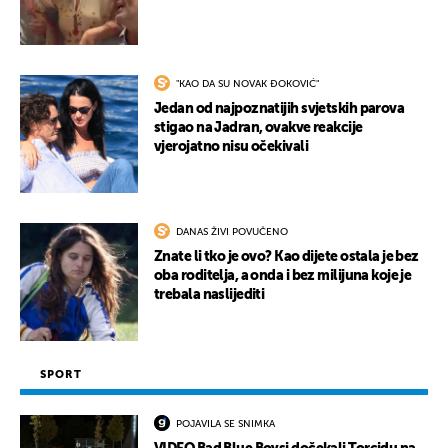
"KAO DA SU NOVAK ĐOKOVIĆ"
Jedan od najpoznatijih svjetskih parova
stigao na Jadran, ovakve reakcije
vjerojatno nisu očekivali
DANAS ŽIVI POVUČENO
Znate li tko je ovo? Kao dijete ostala je bez
oba roditelja, a onda i bez milijuna koje je
trebala naslijediti
SPORT
POJAVILA SE SNIMKA