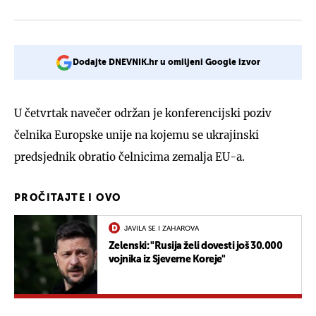
Dodajte DNEVNIK.hr u omiljeni Google izvor
U četvrtak navečer održan je konferencijski poziv
čelnika Europske unije na kojemu se ukrajinski
predsjednik obratio čelnicima zemalja EU-a.
PROČITAJTE I OVO
JAVILA SE I ZAHAROVA
Zelenski: "Rusija želi dovesti još 30.000
vojnika iz Sjeverne Koreje"