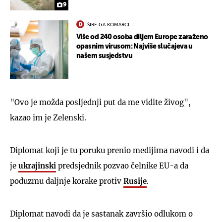
9
ŠIRE GA KOMARCI
Više od 240 osoba diljem Europe zaraženo
opasnim virusom: Najviše slučajeva u
našem susjedstvu
"Ovo je možda posljednji put da me vidite živog",
kazao im je Zelenski.
Diplomat koji je tu poruku prenio medijima navodi i da
je
ukrajinski
predsjednik pozvao čelnike EU-a da
poduzmu daljnje korake protiv
Rusije
.
Diplomat navodi da je sastanak završio odlukom o