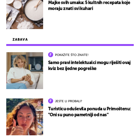
Majke svih umaka: 5 kultnih recepata koje
moraju znati svi kuhari
ZABAVA
POKAŽITE ŠTO ZNATE!
Samo pravi intelektualci mogu riješiti ovaj
kviz bez ijedne pogreške
JESTE LI PROBALI?
Turisticu oduševila ponuda u Primoštenu:
"Oni su puno pametniji od nas"