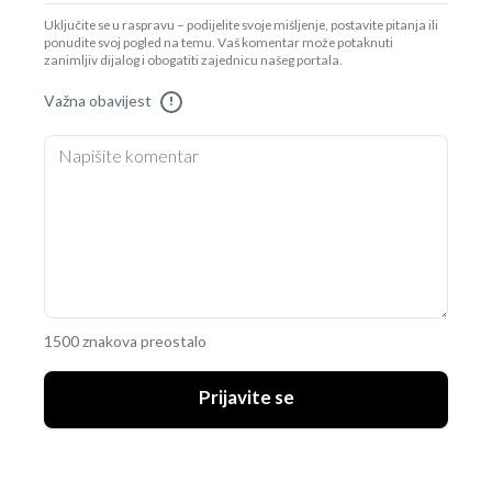
Uključite se u raspravu – podijelite svoje mišljenje, postavite pitanja ili
ponudite svoj pogled na temu. Vaš komentar može potaknuti
zanimljiv dijalog i obogatiti zajednicu našeg portala.
Važna obavijest
!
1500 znakova preostalo
Prijavite se