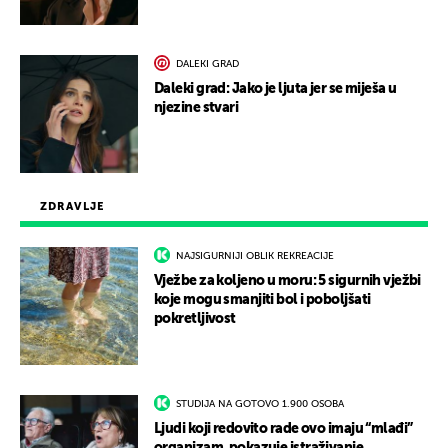
DALEKI GRAD
Daleki grad: Jako je ljuta jer se miješa u
njezine stvari
ZDRAVLJE
NAJSIGURNIJI OBLIK REKREACIJE
Vježbe za koljeno u moru: 5 sigurnih vježbi
koje mogu smanjiti bol i poboljšati
pokretljivost
STUDIJA NA GOTOVO 1.900 OSOBA
Ljudi koji redovito rade ovo imaju “mlađi”