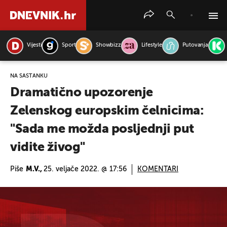
Vijesti
Sport
Showbizz
Lifestyle
Putovanja
PRETRAŽITE VIJESTI
NA SASTANKU
Dramatično upozorenje
Zelenskog europskim čelnicima:
"Sada me možda posljednji put
vidite živog"
Piše
M.V.,
25. veljače 2022. @ 17:56
KOMENTARI