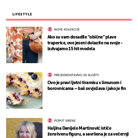
LIFESTYLE
NOVE KOLEKCIJE
Ako su vam dosadile “obične” plave
traperice, ove jeseni dolazite na svoje -
izdvajamo 15 hit modela
PREJEDNOSTAVNO ZA SLOŽITI
Ovo je pravi ljetni tiramisu s limunom i
borovnicama – baš osvježava i jako je fin
POPUT SIRENE
Haljina Danijele Martinović ističe
ženstvenu figuru, a savršena je za večernji