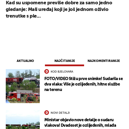
Kad su uspomene previše dobre za samo jedno
gledanje: Mali uređaj koji je još jednom oživio
trenutke s ple...
AKTUALNO
NAJČITANIJE
NAJKOMENTIRANIJE
KOD BJELOVARA
FOTO/VIDEO Stižu prve snimke! Sudarila se
dva vlaka: Više je ozlijeđenih, hitne službe
na terenu
NOVI DETALJI
Ministar objavio nove detalje o sudaru
vlakova! Dvadeset je ozlijeđenih, mlađa