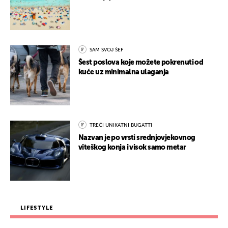
SAM SVOJ ŠEF
Šest poslova koje možete pokrenuti od
kuće uz minimalna ulaganja
TREĆI UNIKATNI BUGATTI
Nazvan je po vrsti srednjovjekovnog
viteškog konja i visok samo metar
LIFESTYLE