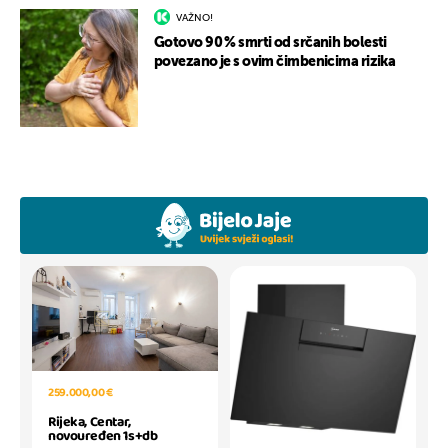
VAŽNO!
Gotovo 90 % smrti od srčanih bolesti
povezano je s ovim čimbenicima rizika
259.000,00 €
Rijeka, Centar,
novouređen 1s+db