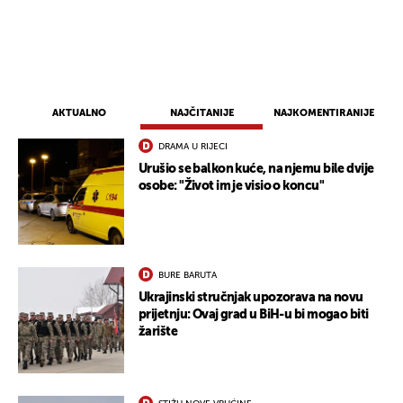
AKTUALNO
NAJČITANIJE
NAJKOMENTIRANIJE
DRAMA U RIJECI
Urušio se balkon kuće, na njemu bile dvije
osobe: "Život im je visio o koncu"
BURE BARUTA
Ukrajinski stručnjak upozorava na novu
prijetnju: Ovaj grad u BiH-u bi mogao biti
žarište