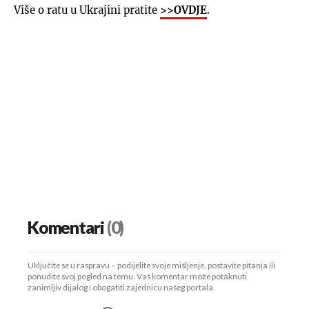
Više o ratu u Ukrajini pratite
>>OVDJE
.
Komentari
(0)
Uključite se u raspravu – podijelite svoje mišljenje, postavite pitanja ili
ponudite svoj pogled na temu. Vaš komentar može potaknuti
zanimljiv dijalog i obogatiti zajednicu našeg portala.