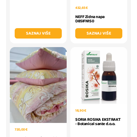
432,65 €
NEFF Zidna napa
D85IFN1S0
SAZNAJ VIŠE
SAZNAJ VIŠE
18,90 €
SORIA ROSIKA EKSTRAKT
- Botanical sante d.o.o.
720,00 €