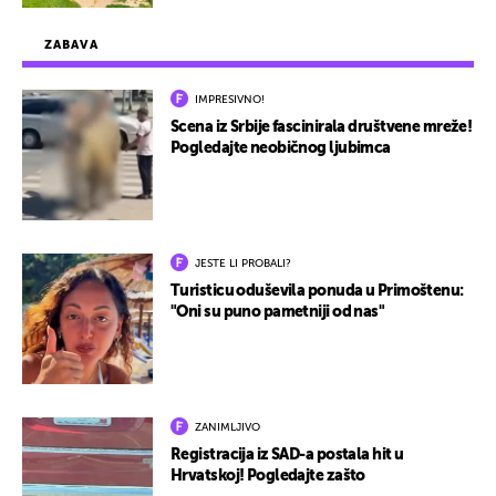
ZABAVA
IMPRESIVNO!
Scena iz Srbije fascinirala društvene mreže!
Pogledajte neobičnog ljubimca
JESTE LI PROBALI?
Turisticu oduševila ponuda u Primoštenu:
"Oni su puno pametniji od nas"
ZANIMLJIVO
Registracija iz SAD-a postala hit u
Hrvatskoj! Pogledajte zašto