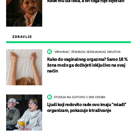
Rade mu iza leđa, a on toga nije svjestan
ZDRAVLJE
"VRHUNAC" ŽENSKOG SEKSUALNOG ISKUSTVA
Kako do vaginalnog orgazma? Samo 18 %
žena može ga doživjeti isključivo na ovaj
način
STUDIJA NA GOTOVO 1.900 OSOBA
Ljudi koji redovito rade ovo imaju “mlađi”
organizam, pokazuje istraživanje