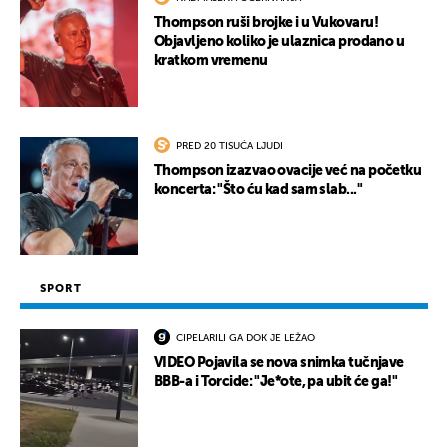
Thompson ruši brojke i u Vukovaru!
Objavljeno koliko je ulaznica prodano u
kratkom vremenu
PRED 20 TISUĆA LJUDI
Thompson izazvao ovacije već na početku
koncerta: "Što ću kad sam slab..."
SPORT
CIPELARILI GA DOK JE LEŽAO
VIDEO Pojavila se nova snimka tučnjave
BBB-a i Torcide: "Je*ote, pa ubit će ga!"