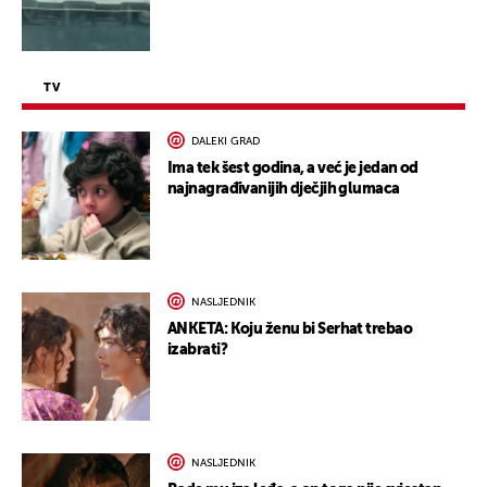
TV
DALEKI GRAD
Ima tek šest godina, a već je jedan od
najnagrađivanijih dječjih glumaca
NASLJEDNIK
ANKETA: Koju ženu bi Serhat trebao
izabrati?
NASLJEDNIK