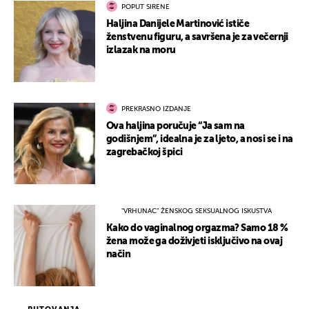
POPUT SIRENE
Haljina Danijele Martinović ističe
ženstvenu figuru, a savršena je za večernji
izlazak na moru
PREKRASNO IZDANJE
Ova haljina poručuje “Ja sam na
godišnjem”, idealna je za ljeto, a nosi se i na
zagrebačkoj špici
"VRHUNAC" ŽENSKOG SEKSUALNOG ISKUSTVA
Kako do vaginalnog orgazma? Samo 18 %
žena može ga doživjeti isključivo na ovaj
način