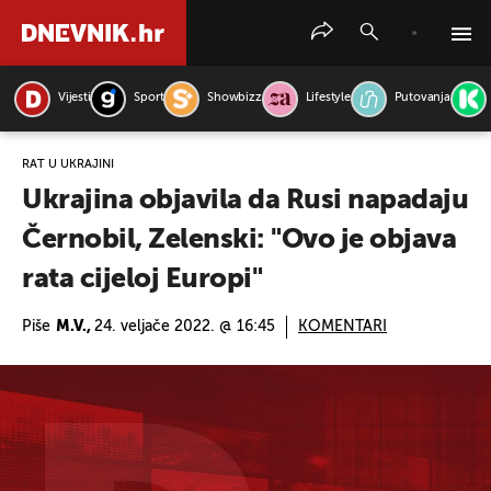
Vijesti
Sport
Showbizz
Lifestyle
Putovanja
PRETRAŽITE VIJESTI
RAT U UKRAJINI
Ukrajina objavila da Rusi napadaju
Černobil, Zelenski: "Ovo je objava
rata cijeloj Europi"
Piše
M.V.,
24. veljače 2022. @ 16:45
KOMENTARI