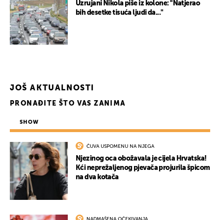
Uzrujani Nikola piše iz kolone: "Natjerao
bih desetke tisuća ljudi da..."
UKLJUČITE NOTIFIKACIJE
JOŠ AKTUALNOSTI
PRONAĐITE ŠTO VAS ZANIMA
SHOW
ČUVA USPOMENU NA NJEGA
Njezinog oca obožavala je cijela Hrvatska!
Kći neprežaljenog pjevača projurila špicom
na dva kotača
NADMAŠENA OČEKIVANJA