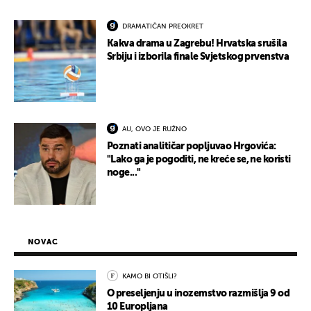
DRAMATIČAN PREOKRET
Kakva drama u Zagrebu! Hrvatska srušila
Srbiju i izborila finale Svjetskog prvenstva
AU, OVO JE RUŽNO
Poznati analitičar popljuvao Hrgovića:
"Lako ga je pogoditi, ne kreće se, ne koristi
noge..."
NOVAC
KAMO BI OTIŠLI?
O preseljenju u inozemstvo razmišlja 9 od
10 Europljana