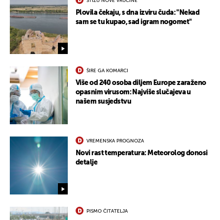
STIŽU NOVE VRUĆINE
Plovila čekaju, s dna izviru čuda: "Nekad
sam se tu kupao, sad igram nogomet"
ŠIRE GA KOMARCI
Više od 240 osoba diljem Europe zaraženo
opasnim virusom: Najviše slučajeva u
našem susjedstvu
VREMENSKA PROGNOZA
Novi rast temperatura: Meteorolog donosi
detalje
PISMO ČITATELJA