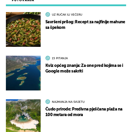
PUTOVANJA
UZ RUČAK ILI VEČERU
Savršeni prilog: Recept za najfinije mahune
sa špekom
15 PITANJA
Kviz općeg znanja: Za one pred kojima se i
Google može sakriti
NAJMANJA NA SVIJETU
Čudo prirode: Predivna pješčana plaža na
100 metara od mora