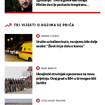
zgražanje: "Ovo izgleda kao izdaja.
Mislim da si je postavio tempiranu
bombu"
TRI VIJESTI O KOJIMA SE PRIČA
DRAMA U RIJECI
Urušio se balkon kuće, na njemu bile dvije
osobe: "Život im je visio o koncu"
BURE BARUTA
Ukrajinski stručnjak upozorava na novu
prijetnju: Ovaj grad u BiH-u bi mogao biti
žarište
STIŽU NOVE VRUĆINE