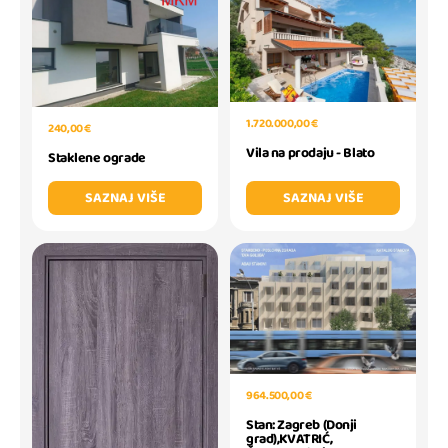
1.720.000,00 €
240,00 €
Vila na prodaju - Blato
Staklene ograde
SAZNAJ VIŠE
SAZNAJ VIŠE
964.500,00 €
Stan: Zagreb (Donji
grad),KVATRIĆ,