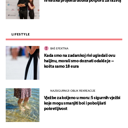
hrvatska projekta dobila potporu za razvoj
LIFESTYLE
BAŠ EFEKTNA
Kada smo na zadarskoj rivi ugledali ovu
haljinu, morali smo doznati odakle je –
košta samo 18 eura
NAJSIGURNIJI OBLIK REKREACIJE
Vježbe za koljeno u moru: 5 sigurnih vježbi
koje mogu smanjiti bol i poboljšati
pokretljivost