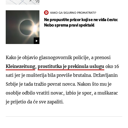
KAKO GA SIGURNO PROMATRATI?
Ne propustite prizor koji se ne viđa često:
Nebo sprema pravi spektakl
Kako je objavio glasnogovornik policije, a prenosi
Kleinezeitung
,
prostitutka je prekinula uslugu
oko 16
sati jer je mušterija bila previše brutalna. Državljanin
Srbije je tada tražio povrat novca. Nakon što mu je
osoblje odbilo vratiti novac, izbio je spor, a muškarac
je prijetio da će sve zapaliti.