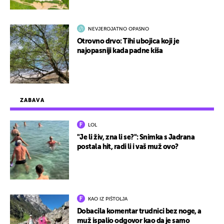
NEVJEROJATNO OPASNO
Otrovno drvo: Tihi ubojica koji je
najopasniji kada padne kiša
ZABAVA
LOL
"Je li živ, zna li se?": Snimka s Jadrana
postala hit, radi li i vaš muž ovo?
KAO IZ PIŠTOLJA
Dobacila komentar trudnici bez noge, a
muž ispalio odgovor kao da je samo