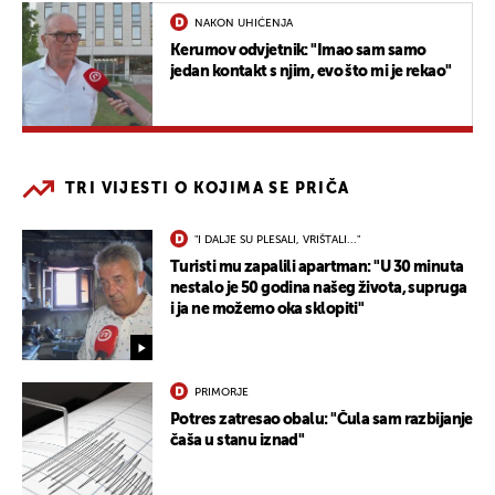
NAKON UHIĆENJA
Kerumov odvjetnik: "Imao sam samo
jedan kontakt s njim, evo što mi je rekao"
TRI VIJESTI O KOJIMA SE PRIČA
"I DALJE SU PLESALI, VRIŠTALI..."
Turisti mu zapalili apartman: "U 30 minuta
nestalo je 50 godina našeg života, supruga
i ja ne možemo oka sklopiti"
PRIMORJE
Potres zatresao obalu: "Čula sam razbijanje
čaša u stanu iznad"