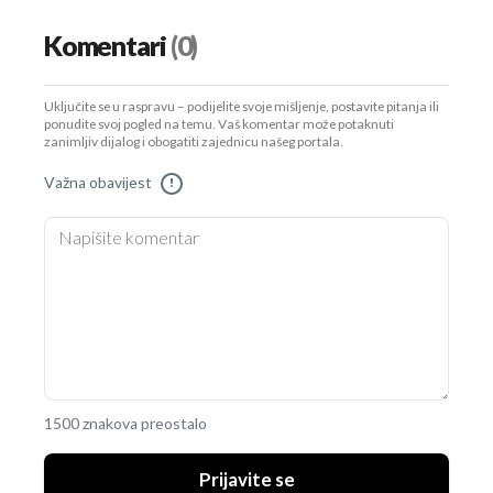
Komentari
(0)
Uključite se u raspravu – podijelite svoje mišljenje, postavite pitanja ili
ponudite svoj pogled na temu. Vaš komentar može potaknuti
zanimljiv dijalog i obogatiti zajednicu našeg portala.
Važna obavijest
!
1500 znakova preostalo
Prijavite se