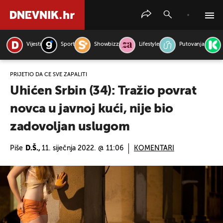
Vijesti
Sport
Showbizz
Lifestyle
Putovanja
PRETRAŽITE VIJESTI
PRIJETIO DA ĆE SVE ZAPALITI
Uhićen Srbin (34): Tražio povrat
novca u javnoj kući, nije bio
zadovoljan uslugom
Piše
D.Š.,
11. siječnja 2022. @ 11:06
KOMENTARI