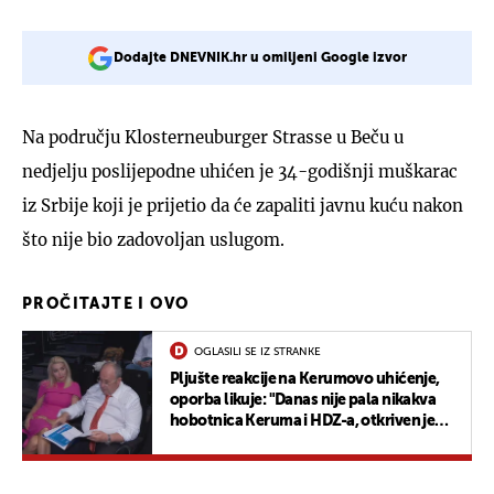
Dodajte DNEVNIK.hr u omiljeni Google izvor
Na području Klosterneuburger Strasse u Beču u
nedjelju poslijepodne uhićen je 34-godišnji muškarac
iz Srbije koji je prijetio da će zapaliti javnu kuću nakon
što nije bio zadovoljan uslugom.
PROČITAJTE I OVO
OGLASILI SE IZ STRANKE
Pljušte reakcije na Kerumovo uhićenje,
oporba likuje: "Danas nije pala nikakva
hobotnica Keruma i HDZ-a, otkriven je
samo jedan krak"