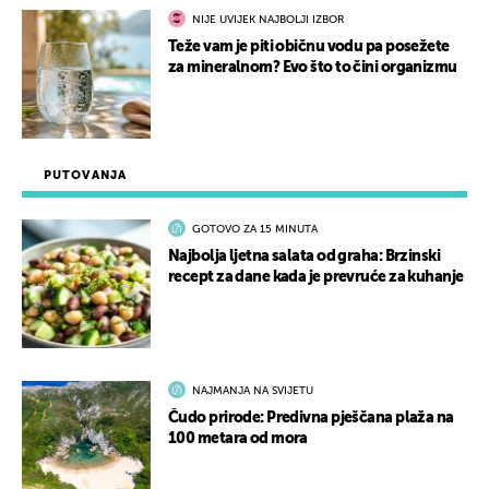
NIJE UVIJEK NAJBOLJI IZBOR
Teže vam je piti običnu vodu pa posežete
za mineralnom? Evo što to čini organizmu
PUTOVANJA
GOTOVO ZA 15 MINUTA
Najbolja ljetna salata od graha: Brzinski
recept za dane kada je prevruće za kuhanje
NAJMANJA NA SVIJETU
Čudo prirode: Predivna pješčana plaža na
100 metara od mora