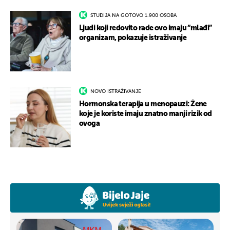
STUDIJA NA GOTOVO 1.900 OSOBA
Ljudi koji redovito rade ovo imaju “mlađi”
organizam, pokazuje istraživanje
NOVO ISTRAŽIVANJE
Hormonska terapija u menopauzi: Žene
koje je koriste imaju znatno manji rizik od
ovoga