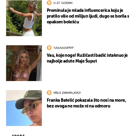
U 27. GODINI
UKLJUČITE NOTIFIKACIJE
Preminula je mlada influencerica koju je
pratilo više od milijun ljudi, dugo se borila s
opakom bolešću
"UUUUUUFFFF"
Vau, koje noge! Ružičasti badić istaknuo je
najbolje adute Maje Šuput
VRLO ZANIMLJIVO!
Franka Batelić pokazala što nosi na more,
bez ovoga ne može ni na odmoru