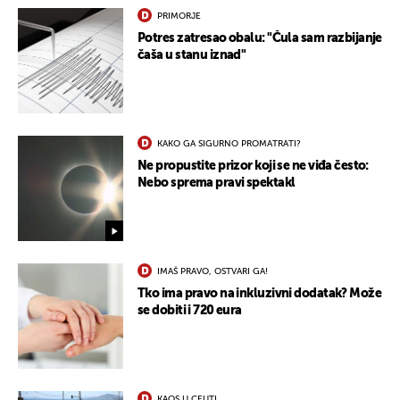
PRIMORJE
Potres zatresao obalu: "Čula sam razbijanje
čaša u stanu iznad"
KAKO GA SIGURNO PROMATRATI?
Ne propustite prizor koji se ne viđa često:
Nebo sprema pravi spektakl
IMAŠ PRAVO, OSTVARI GA!
Tko ima pravo na inkluzivni dodatak? Može
se dobiti i 720 eura
KAOS U CEUTI