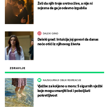
Želi da njih troje sretno žive, a nije ni
svjesna da ga je odavno izgubila
DALEKI GRAD
Daleki grad: Intuicija joj govori da danas
neće otići iz njihovog života
ZDRAVLJE
NAJSIGURNIJI OBLIK REKREACIJE
Vježbe za koljeno u moru: 5 sigurnih vježbi
koje mogu smanjiti bol i poboljšati
pokretljivost