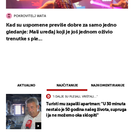
POKROVITELJ WATA
Kad su uspomene previše dobre za samo jedno
gledanje: Mali uređaj koji je još jednom oživio
trenutke s ple...
AKTUALNO
NAJČITANIJE
NAJKOMENTIRANIJE
"I DALJE SU PLESALI, VRIŠTALI..."
Turisti mu zapalili apartman: "U 30 minuta
nestalo je 50 godina našeg života, supruga
i ja ne možemo oka sklopiti"