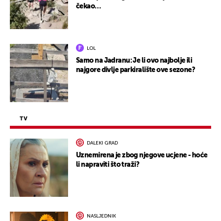
čekao…
LOL
Samo na Jadranu: Je li ovo najbolje ili
najgore divlje parkiralište ove sezone?
TV
DALEKI GRAD
Uznemirena je zbog njegove ucjene - hoće
li napraviti što traži?
NASLJEDNIK