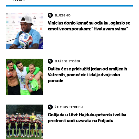
SPORT
SLUŽBENO
Vinicius donio konačnu odluku, oglasio se
emotivnom porukom: "Hvala vam svima"
SLAŽE SE STOŽER
Daliću će se pridružiti jedan od omiljenih
Vatrenih, pomoćnici i dalje dvoje oko
ponude
ŽALGIRIS RAZBIJEN
Golijada u Litvi: Hajduku petarda i velika
prednost uoči uzvrata na Poljudu