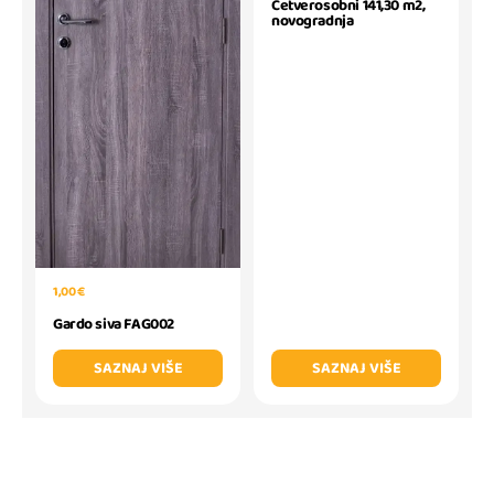
Četverosobni 141,30 m2,
novogradnja
1,00 €
Gardo siva FAG002
SAZNAJ VIŠE
SAZNAJ VIŠE