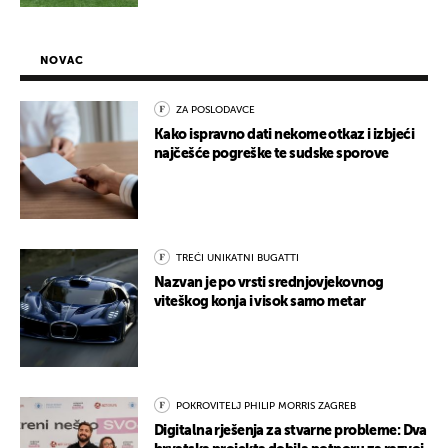
NOVAC
ZA POSLODAVCE
Kako ispravno dati nekome otkaz i izbjeći
najčešće pogreške te sudske sporove
TREĆI UNIKATNI BUGATTI
Nazvan je po vrsti srednjovjekovnog
viteškog konja i visok samo metar
POKROVITELJ PHILIP MORRIS ZAGREB
Digitalna rješenja za stvarne probleme: Dva