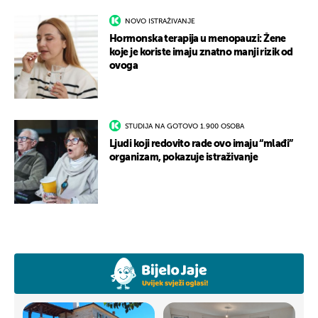
NOVO ISTRAŽIVANJE
Hormonska terapija u menopauzi: Žene
koje je koriste imaju znatno manji rizik od
ovoga
STUDIJA NA GOTOVO 1.900 OSOBA
Ljudi koji redovito rade ovo imaju “mlađi”
organizam, pokazuje istraživanje