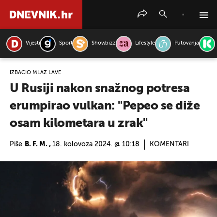
Vijesti
Sport
Showbizz
Lifestyle
Putovanja
PRETRAŽITE VIJESTI
IZBACIO MLAZ LAVE
U Rusiji nakon snažnog potresa
erumpirao vulkan: "Pepeo se diže
osam kilometara u zrak"
Piše
B. F. M. ,
18. kolovoza 2024. @ 10:18
KOMENTARI