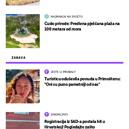
NAJMANJA NA SVIJETU
Čudo prirode: Predivna pješčana plaža na
100 metara od mora
ZABAVA
JESTE LI PROBALI?
Turisticu oduševila ponuda u Primoštenu:
"Oni su puno pametniji od nas"
ZANIMLJIVO
Registracija iz SAD-a postala hit u
Hrvatskoj! Pogledajte zašto