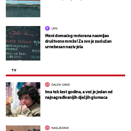
UPS!
Meni domaćeg restorana nasmijao
društvene mreže! Za sve je zaslužan
urnebesan naziv jela
TV
DALEKI GRAD
Ima tek šest godina, a već je jedan od
najnagrađivanijih dječjih glumaca
NASLJEDNIK