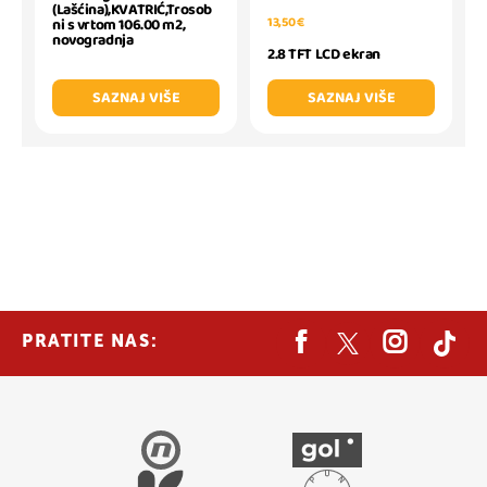
(Lašćina),KVATRIĆ,Trosob
13,50 €
ni s vrtom 106.00 m2,
novogradnja
2.8 TFT LCD ekran
SAZNAJ VIŠE
SAZNAJ VIŠE
PRATITE NAS: