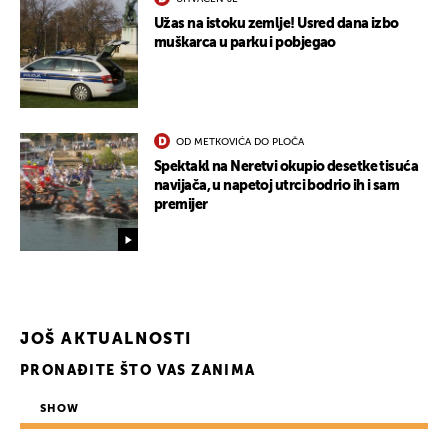
Užas na istoku zemlje! Usred dana izbo
muškarca u parku i pobjegao
OD METKOVIĆA DO PLOČA
Spektakl na Neretvi okupio desetke tisuća
navijača, u napetoj utrci bodrio ih i sam
premijer
JOŠ AKTUALNOSTI
PRONAĐITE ŠTO VAS ZANIMA
SHOW