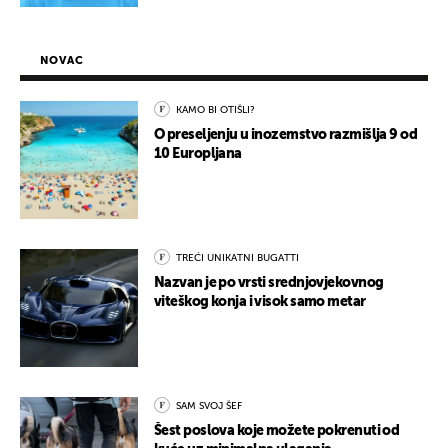
NOVAC
KAMO BI OTIŠLI?
O preseljenju u inozemstvo razmišlja 9 od
10 Europljana
TREĆI UNIKATNI BUGATTI
Nazvan je po vrsti srednjovjekovnog
viteškog konja i visok samo metar
SAM SVOJ ŠEF
Šest poslova koje možete pokrenuti od