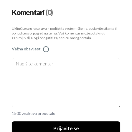
Komentari
(0)
Uključite se u raspravu – podijelite svoje mišljenje, postavite pitanja ili
ponudite svoj pogled na temu. Vaš komentar može potaknuti
zanimljiv dijalog i obogatiti zajednicu našeg portala.
Važna obavijest
!
1500 znakova preostalo
Prijavite se