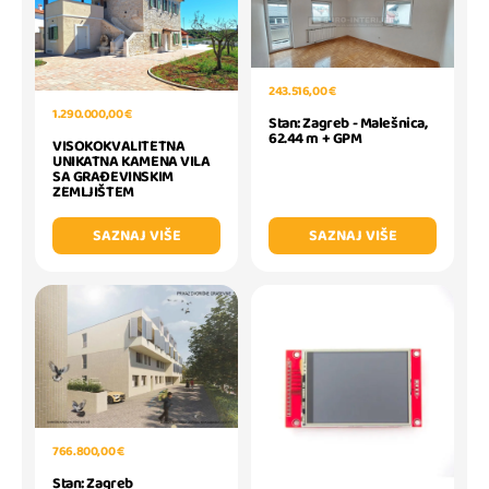
243.516,00 €
1.290.000,00 €
Stan: Zagreb - Malešnica,
62.44 m + GPM
VISOKOKVALITETNA
UNIKATNA KAMENA VILA
SA GRAĐEVINSKIM
ZEMLJIŠTEM
SAZNAJ VIŠE
SAZNAJ VIŠE
766.800,00 €
Stan: Zagreb