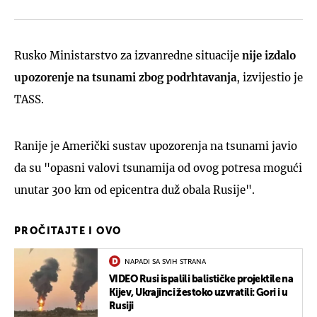
Rusko Ministarstvo za izvanredne situacije
nije izdalo
upozorenje na tsunami zbog podrhtavanja
, izvijestio je
TASS.
Ranije je Američki sustav upozorenja na tsunami javio
da su "opasni valovi tsunamija od ovog potresa mogući
unutar 300 km od epicentra duž obala Rusije".
PROČITAJTE I OVO
NAPADI SA SVIH STRANA
VIDEO Rusi ispalili balističke projektile na
Kijev, Ukrajinci žestoko uzvratili: Gori i u
Rusiji