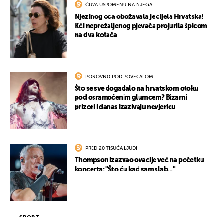
ČUVA USPOMENU NA NJEGA
Njezinog oca obožavala je cijela Hrvatska!
Kći neprežaljenog pjevača projurila špicom
na dva kotača
PONOVNO POD POVEĆALOM
Što se sve događalo na hrvatskom otoku
pod osramoćenim glumcem? Bizarni
prizori i danas izazivaju nevjericu
PRED 20 TISUĆA LJUDI
Thompson izazvao ovacije već na početku
koncerta: "Što ću kad sam slab..."