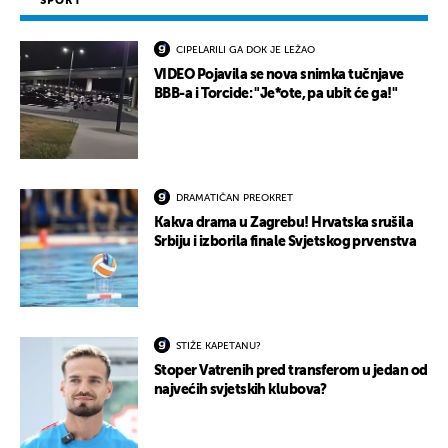
SPORT
CIPELARILI GA DOK JE LEŽAO
VIDEO Pojavila se nova snimka tučnjave
BBB-a i Torcide: "Je*ote, pa ubit će ga!"
DRAMATIČAN PREOKRET
Kakva drama u Zagrebu! Hrvatska srušila
Srbiju i izborila finale Svjetskog prvenstva
STIŽE KAPETANU?
Stoper Vatrenih pred transferom u jedan od
najvećih svjetskih klubova?