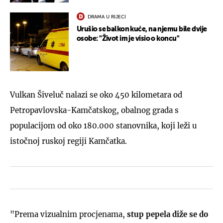
DRAMA U RIJECI
Urušio se balkon kuće, na njemu bile dvije
osobe: "Život im je visio o koncu"
Vulkan Šiveluč nalazi se oko 450 kilometara od
Petropavlovska-Kamčatskog, obalnog grada s
populacijom od oko 180.000 stanovnika, koji leži u
istočnoj ruskoj regiji Kamčatka.
"Prema vizualnim procjenama,
stup pepela diže se do