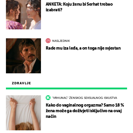
ANKETA: Koju ženu bi Serhat trebao
izabrati?
NASLJEDNIK
Rade mu iza leđa, a on toga nije svjestan
ZDRAVLJE
"VRHUNAC" ŽENSKOG SEKSUALNOG ISKUSTVA
Kako do vaginalnog orgazma? Samo 18 %
žena može ga doživjeti isključivo na ovaj
način