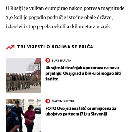
U Rusiji je vulkan erumpirao nakon potresa magnitude
7,0 koji je pogodio područje istočne obale države,
izbacivši stup pepela nekoliko kilometara u zrak.
TRI VIJESTI O KOJIMA SE PRIČA
BURE BARUTA
Ukrajinski stručnjak upozorava na novu
prijetnju: Ovaj grad u BiH-u bi mogao biti
žarište
NAKON SUKOBA
FOTO Ovo je žena (36) osumnjičena za
ubojstvo partnera (71) u Slavoniji