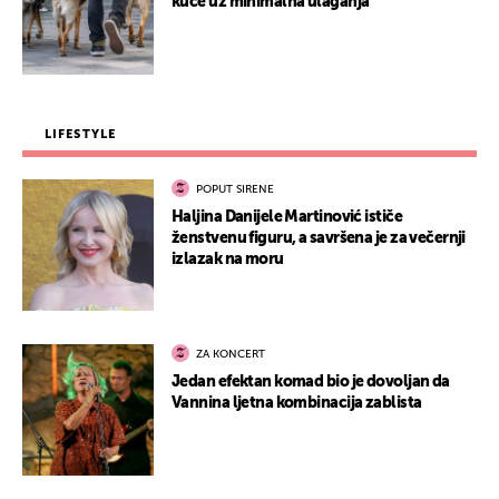
kuće uz minimalna ulaganja
LIFESTYLE
POPUT SIRENE
Haljina Danijele Martinović ističe
ženstvenu figuru, a savršena je za večernji
izlazak na moru
ZA KONCERT
Jedan efektan komad bio je dovoljan da
Vannina ljetna kombinacija zablista