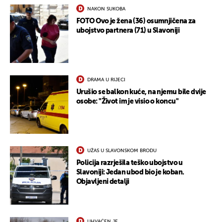
NAKON SUKOBA
FOTO Ovo je žena (36) osumnjičena za
ubojstvo partnera (71) u Slavoniji
DRAMA U RIJECI
Urušio se balkon kuće, na njemu bile dvije
osobe: "Život im je visio o koncu"
UŽAS U SLAVONSKOM BRODU
Policija razrješila teško ubojstvo u
Slavoniji: Jedan ubod bio je koban.
UKLJUČITE NOTIFIKACIJE
Objavljeni detalji
UHVAĆEN JE