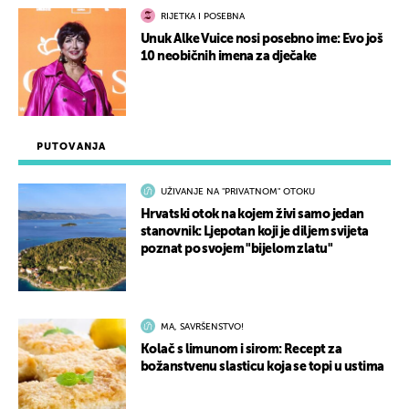
RIJETKA I POSEBNA
Unuk Alke Vuice nosi posebno ime: Evo još
10 neobičnih imena za dječake
PUTOVANJA
UŽIVANJE NA "PRIVATNOM" OTOKU
Hrvatski otok na kojem živi samo jedan
stanovnik: Ljepotan koji je diljem svijeta
poznat po svojem "bijelom zlatu"
MA, SAVRŠENSTVO!
Kolač s limunom i sirom: Recept za
božanstvenu slasticu koja se topi u ustima