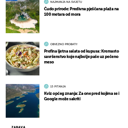
NAJMANJA NA SVIJETU
Čudo prirode: Predivna pješčana plaža na
100 metara od mora
OBVEZNO PROBATI!
Prefina ljetna salata od kupusa: Kremasto
savršenstvo koje najbolje paše uz pečeno
meso
15 PITANJA
Kviz općeg znanja: Za one pred kojima se i
Google može sakriti
ZABAVA