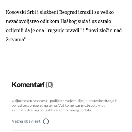
Kosovski Srbi i službeni Beograd izrazili su veliko
nezadovoljstvo odlukom Haškog suda i uz ostalo
ocijenili da je ona "ruganje pravdi" i "novi zločin nad
žrtvama".
Komentari
(0)
Uključite se u raspravu – podijelite svoje mišljenje, postavite pitanja ili
ponudite svoj pogled na temu. Vaš komentar može potaknuti
zanimljiv dijalog i obogatiti zajednicu našeg portala.
Važna obavijest
!