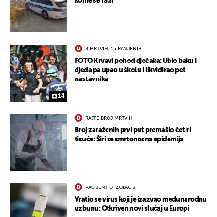
kome se radi
8 MRTVIH, 15 RANJENIH
FOTO Krvavi pohod dječaka: Ubio baku i
djeda pa upao u školu i likvidirao pet
nastavnika
14
RASTE BROJ MRTVIH
Broj zaraženih prvi put premašio četiri
tisuće: Širi se smrtonosna epidemija
PACIJENT U IZOLACIJI
Vratio se virus koji je izazvao međunarodnu
uzbunu: Otkriven novi slučaj u Europi