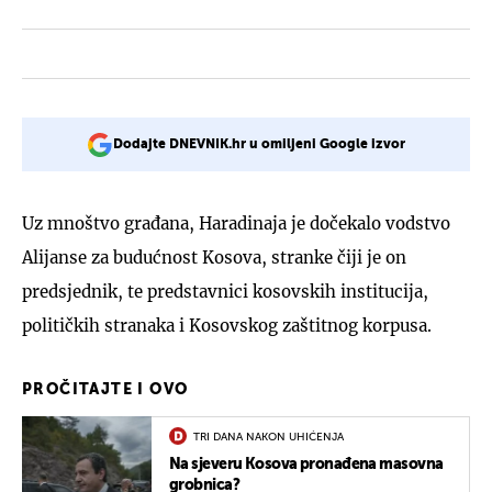
Dodajte DNEVNIK.hr u omiljeni Google izvor
Uz mnoštvo građana, Haradinaja je dočekalo vodstvo
Alijanse za budućnost Kosova, stranke čiji je on
predsjednik, te predstavnici kosovskih institucija,
političkih stranaka i Kosovskog zaštitnog korpusa.
PROČITAJTE I OVO
TRI DANA NAKON UHIĆENJA
Na sjeveru Kosova pronađena masovna
grobnica?