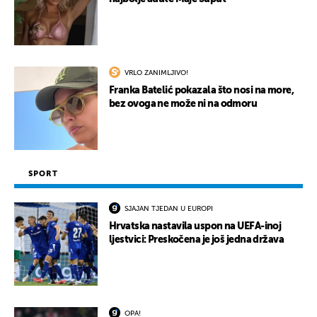
VRLO ZANIMLJIVO!
Franka Batelić pokazala što nosi na more,
bez ovoga ne može ni na odmoru
SPORT
SJAJAN TJEDAN U EUROPI
Hrvatska nastavila uspon na UEFA-inoj
ljestvici: Preskočena je još jedna država
OPA!