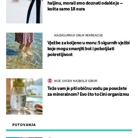
haljinu, morali smo doznati odakle je –
košta samo 18 eura
NAJSIGURNIJI OBLIK REKREACIJE
Vježbe za koljeno u moru: 5 sigurnih vježbi
koje mogu smanjiti bol i poboljšati
pokretljivost
NIJE UVIJEK NAJBOLJI IZBOR
Teže vam je piti običnu vodu pa posežete
za mineralnom? Evo što to čini organizmu
PUTOVANJA