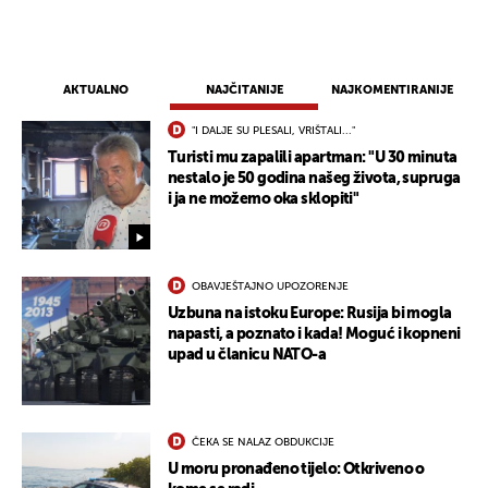
AKTUALNO
NAJČITANIJE
NAJKOMENTIRANIJE
"I DALJE SU PLESALI, VRIŠTALI..."
Turisti mu zapalili apartman: "U 30 minuta
nestalo je 50 godina našeg života, supruga
i ja ne možemo oka sklopiti"
OBAVJEŠTAJNO UPOZORENJE
Uzbuna na istoku Europe: Rusija bi mogla
napasti, a poznato i kada! Moguć i kopneni
upad u članicu NATO-a
ČEKA SE NALAZ OBDUKCIJE
U moru pronađeno tijelo: Otkriveno o