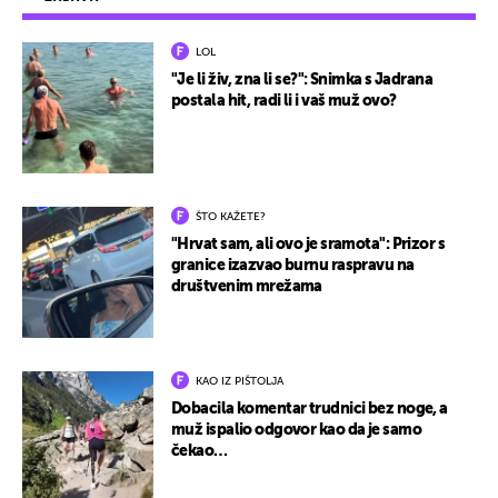
LOL
"Je li živ, zna li se?": Snimka s Jadrana
postala hit, radi li i vaš muž ovo?
ŠTO KAŽETE?
"Hrvat sam, ali ovo je sramota": Prizor s
granice izazvao burnu raspravu na
društvenim mrežama
KAO IZ PIŠTOLJA
Dobacila komentar trudnici bez noge, a
muž ispalio odgovor kao da je samo
čekao…