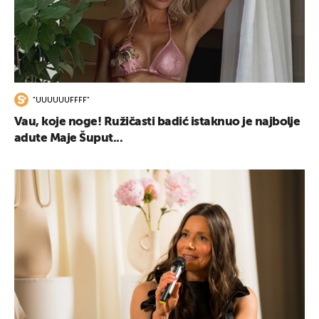
"UUUUUUFFFF"
Vau, koje noge! Ružičasti badić istaknuo je najbolje
adute Maje Šuput...