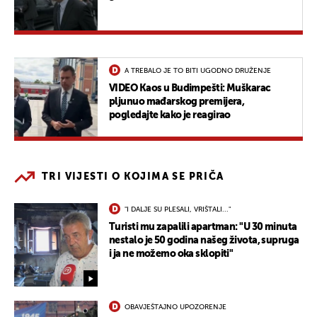
A TREBALO JE TO BITI UGODNO DRUŽENJE
VIDEO Kaos u Budimpešti: Muškarac
pljunuo mađarskog premijera,
pogledajte kako je reagirao
TRI VIJESTI O KOJIMA SE PRIČA
"I DALJE SU PLESALI, VRIŠTALI..."
Turisti mu zapalili apartman: "U 30 minuta
nestalo je 50 godina našeg života, supruga
i ja ne možemo oka sklopiti"
OBAVJEŠTAJNO UPOZORENJE