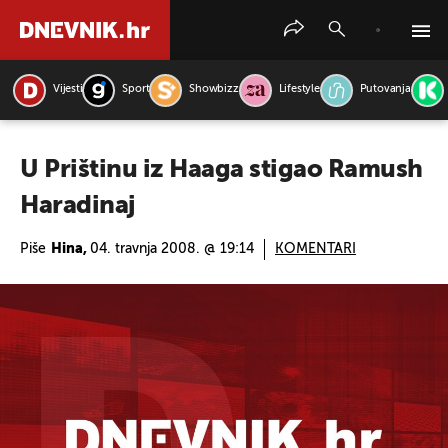
Vijesti
Sport
Showbizz
Lifestyle
Putovanja
PRETRAŽITE VIJESTI
U Prištinu iz Haaga stigao Ramush
Haradinaj
Piše
Hina,
04. travnja 2008. @ 19:14
KOMENTARI