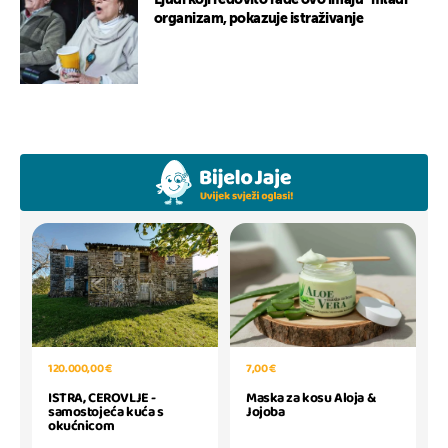
Ljudi koji redovito rade ovo imaju “mlađi”
organizam, pokazuje istraživanje
120.000,00 €
7,00 €
ISTRA, CEROVLJE -
Maska za kosu Aloja &
samostojeća kuća s
Jojoba
okućnicom