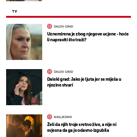
TV
DALEKI GRAD
Uznemirena je zbog njegove ucjene - hoće
li napraviti što traži?
DALEKI GRAD
Daleki grad: Jako je ljuta jer se miješa u
njezine stvari
NASLJEDNIK
Želi da njih troje sretno žive, a nije ni
svjesna da ga je odavno izgubila