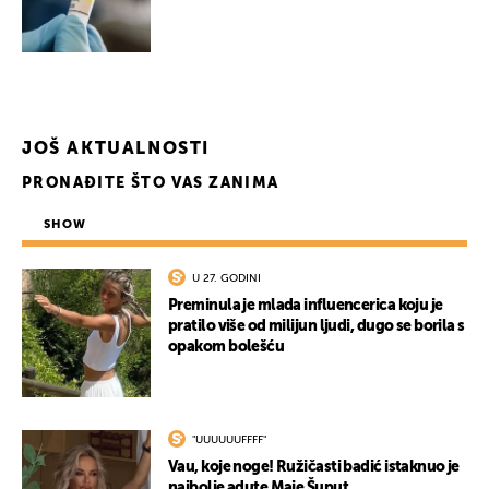
JOŠ AKTUALNOSTI
PRONAĐITE ŠTO VAS ZANIMA
SHOW
UKLJUČITE NOTIFIKACIJE
U 27. GODINI
Preminula je mlada influencerica koju je
pratilo više od milijun ljudi, dugo se borila s
opakom bolešću
"UUUUUUFFFF"
Vau, koje noge! Ružičasti badić istaknuo je
najbolje adute Maje Šuput