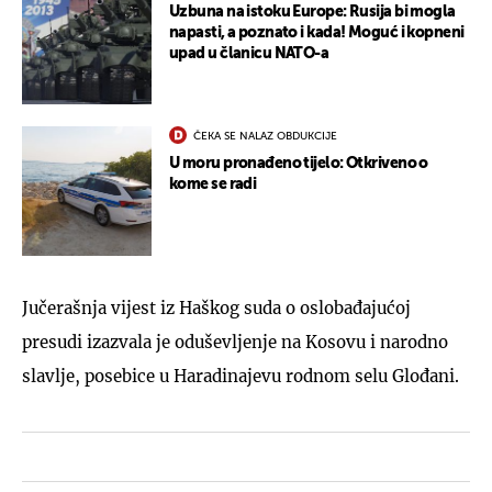
Uzbuna na istoku Europe: Rusija bi mogla
napasti, a poznato i kada! Moguć i kopneni
upad u članicu NATO-a
ČEKA SE NALAZ OBDUKCIJE
U moru pronađeno tijelo: Otkriveno o
kome se radi
Jučerašnja vijest iz Haškog suda o oslobađajućoj
presudi izazvala je oduševljenje na Kosovu i narodno
slavlje, posebice u Haradinajevu rodnom selu Glođani.