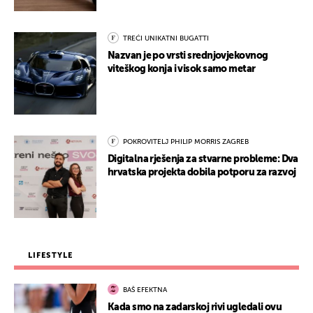
TREĆI UNIKATNI BUGATTI
Nazvan je po vrsti srednjovjekovnog
viteškog konja i visok samo metar
POKROVITELJ PHILIP MORRIS ZAGREB
Digitalna rješenja za stvarne probleme: Dva
hrvatska projekta dobila potporu za razvoj
LIFESTYLE
BAŠ EFEKTNA
Kada smo na zadarskoj rivi ugledali ovu