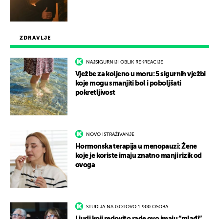
ZDRAVLJE
NAJSIGURNIJI OBLIK REKREACIJE
Vježbe za koljeno u moru: 5 sigurnih vježbi
koje mogu smanjiti bol i poboljšati
pokretljivost
NOVO ISTRAŽIVANJE
Hormonska terapija u menopauzi: Žene
koje je koriste imaju znatno manji rizik od
ovoga
STUDIJA NA GOTOVO 1.900 OSOBA