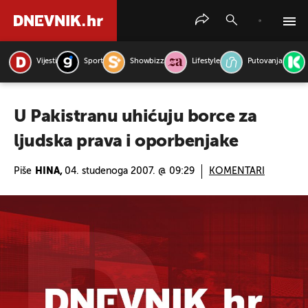
Vijesti
Sport
Showbizz
Lifestyle
Putovanja
PRETRAŽITE VIJESTI
U Pakistranu uhićuju borce za
ljudska prava i oporbenjake
Piše
HINA,
04. studenoga 2007. @ 09:29
KOMENTARI