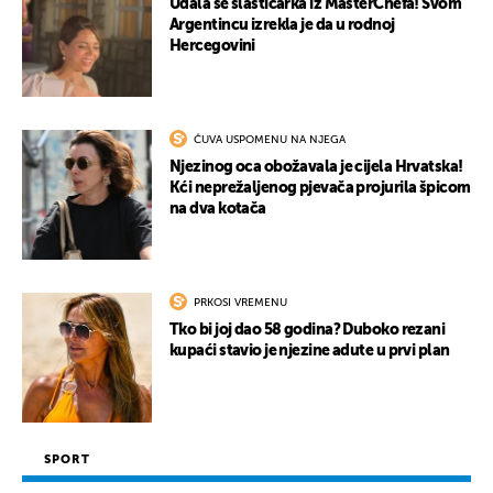
Udala se slastičarka iz MasterChefa! Svom
Argentincu izrekla je da u rodnoj
Hercegovini
ČUVA USPOMENU NA NJEGA
Njezinog oca obožavala je cijela Hrvatska!
Kći neprežaljenog pjevača projurila špicom
na dva kotača
PRKOSI VREMENU
Tko bi joj dao 58 godina? Duboko rezani
kupaći stavio je njezine adute u prvi plan
SPORT