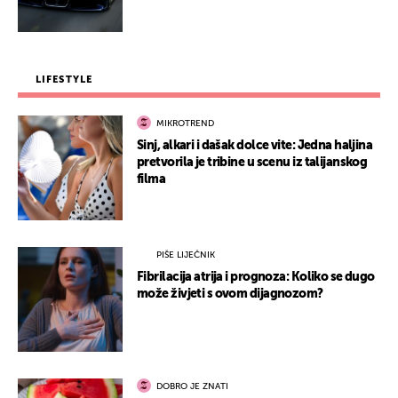
LIFESTYLE
MIKROTREND
Sinj, alkari i dašak dolce vite: Jedna haljina
pretvorila je tribine u scenu iz talijanskog
filma
PIŠE LIJEČNIK
Fibrilacija atrija i prognoza: Koliko se dugo
može živjeti s ovom dijagnozom?
DOBRO JE ZNATI