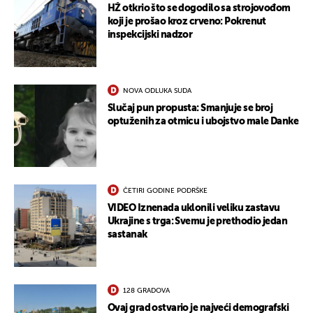
HŽ otkrio što se dogodilo sa strojovođom
koji je prošao kroz crveno: Pokrenut
inspekcijski nadzor
NOVA ODLUKA SUDA
Slučaj pun propusta: Smanjuje se broj
optuženih za otmicu i ubojstvo male Danke
ČETIRI GODINE PODRŠKE
VIDEO Iznenada uklonili veliku zastavu
Ukrajine s trga: Svemu je prethodio jedan
sastanak
128 GRADOVA
Ovaj grad ostvario je najveći demografski