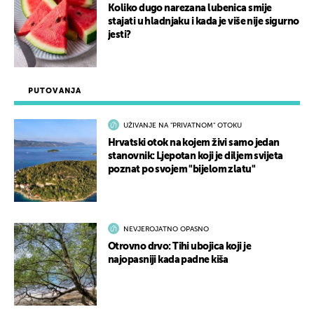
Koliko dugo narezana lubenica smije
stajati u hladnjaku i kada je više nije sigurno
jesti?
PUTOVANJA
UŽIVANJE NA "PRIVATNOM" OTOKU
Hrvatski otok na kojem živi samo jedan
stanovnik: Ljepotan koji je diljem svijeta
poznat po svojem "bijelom zlatu"
NEVJEROJATNO OPASNO
Otrovno drvo: Tihi ubojica koji je
najopasniji kada padne kiša