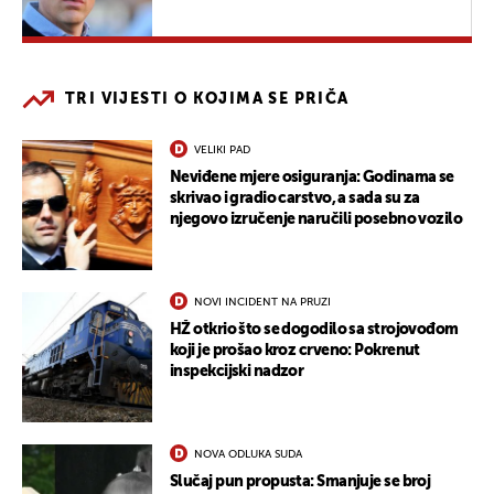
TRI VIJESTI O KOJIMA SE PRIČA
VELIKI PAD
Neviđene mjere osiguranja: Godinama se
skrivao i gradio carstvo, a sada su za
njegovo izručenje naručili posebno vozilo
NOVI INCIDENT NA PRUZI
HŽ otkrio što se dogodilo sa strojovođom
koji je prošao kroz crveno: Pokrenut
inspekcijski nadzor
NOVA ODLUKA SUDA
Slučaj pun propusta: Smanjuje se broj