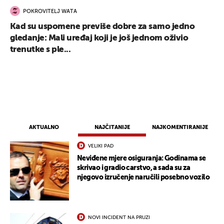
POKROVITELJ WATA
Kad su uspomene previše dobre za samo jedno
gledanje: Mali uređaj koji je još jednom oživio
trenutke s ple...
AKTUALNO
NAJČITANIJE
NAJKOMENTIRANIJE
VELIKI PAD
Neviđene mjere osiguranja: Godinama se
skrivao i gradio carstvo, a sada su za
UKLJUČITE NOTIFIKACIJE
njegovo izručenje naručili posebno vozilo
NOVI INCIDENT NA PRUZI