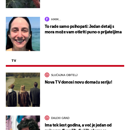
HMM…
To rade samo psihopati: Jedan detalj s
mora može vam otkriti puno o prijateljima
TV
SLUČAJNA OBITELJ
Nova TV donosi novu domaću seriju!
DALEKI GRAD
Ima tek šest godina, a već je jedan od