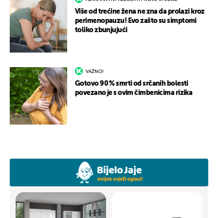
Više od trećine žena ne zna da prolazi kroz
perimenopauzu! Evo zašto su simptomi
toliko zbunjujući
VAŽNO!
Gotovo 90 % smrti od srčanih bolesti
povezano je s ovim čimbenicima rizika