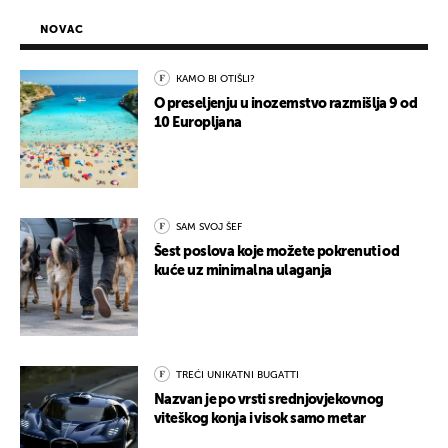
NOVAC
KAMO BI OTIŠLI?
O preseljenju u inozemstvo razmišlja 9 od
10 Europljana
SAM SVOJ ŠEF
Šest poslova koje možete pokrenuti od
kuće uz minimalna ulaganja
TREĆI UNIKATNI BUGATTI
Nazvan je po vrsti srednjovjekovnog
viteškog konja i visok samo metar