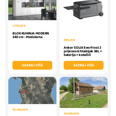
1.799,00 €
BLOK KUHINJA MODERN
340 cm - Modularna
999,00 €
Anker SOLIX EverFrost 2
prijenosni hladnjak 58L +
baterija + kotačići
SAZNAJ VIŠE
SAZNAJ VIŠE
56.000,00 €
20.000,00 €