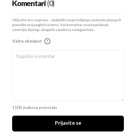
Komentari
(0)
Uključite se u raspravu – podijelite svoje mišljenje, postavite pitanja ili
ponudite svoj pogled na temu. Vaš komentar može potaknuti
zanimljiv dijalog i obogatiti zajednicu našeg portala.
Važna obavijest
!
1500 znakova preostalo
Prijavite se