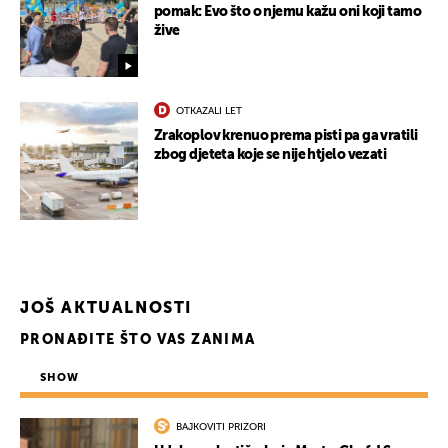
pomak: Evo što o njemu kažu oni koji tamo
žive
OTKAZALI LET
Zrakoplov krenuo prema pisti pa ga vratili
zbog djeteta koje se nije htjelo vezati
JOŠ AKTUALNOSTI
PRONAĐITE ŠTO VAS ZANIMA
SHOW
BAJKOVITI PRIZORI