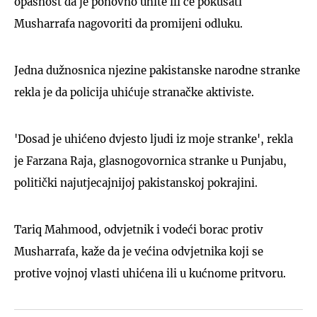
opasnost da je ponovno uhite ili će pokušati
Musharrafa nagovoriti da promijeni odluku.
Jedna dužnosnica njezine pakistanske narodne stranke
rekla je da policija uhićuje stranačke aktiviste.
'Dosad je uhićeno dvjesto ljudi iz moje stranke', rekla
je Farzana Raja, glasnogovornica stranke u Punjabu,
politički najutjecajnijoj pakistanskoj pokrajini.
Tariq Mahmood, odvjetnik i vodeći borac protiv
Musharrafa, kaže da je većina odvjetnika koji se
protive vojnoj vlasti uhićena ili u kućnome pritvoru.