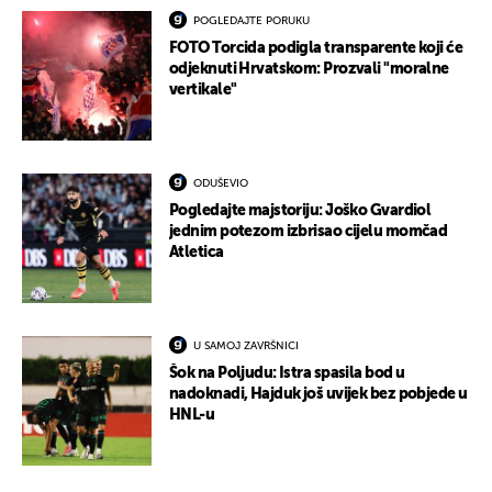
POGLEDAJTE PORUKU
FOTO Torcida podigla transparente koji će
odjeknuti Hrvatskom: Prozvali "moralne
vertikale"
ODUŠEVIO
Pogledajte majstoriju: Joško Gvardiol
jednim potezom izbrisao cijelu momčad
Atletica
U SAMOJ ZAVRŠNICI
Šok na Poljudu: Istra spasila bod u
nadoknadi, Hajduk još uvijek bez pobjede u
HNL-u