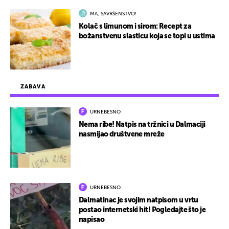
MA, SAVRŠENSTVO!
Kolač s limunom i sirom: Recept za
božanstvenu slasticu koja se topi u ustima
ZABAVA
URNEBESNO
Nema ribe! Natpis na tržnici u Dalmaciji
nasmijao društvene mreže
URNEBESNO
Dalmatinac je svojim natpisom u vrtu
postao internetski hit! Pogledajte što je
napisao