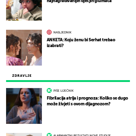
najnagrađivanijih dječjih glumaca
NASLJEDNIK
ANKETA: Koju ženu bi Serhat trebao
izabrati?
ZDRAVLJE
PIŠE LIJEČNIK
Fibrilacija atrija i prognoza: Koliko se dugo
može živjeti s ovom dijagnozom?
ALARMANTNI REZULTATI NOVE STUDIJE