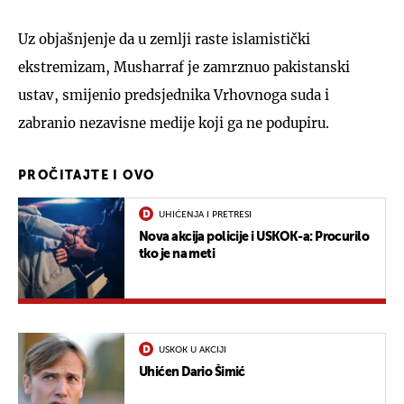
Uz objašnjenje da u zemlji raste islamistički
ekstremizam, Musharraf je zamrznuo pakistanski
ustav, smijenio predsjednika Vrhovnoga suda i
zabranio nezavisne medije koji ga ne podupiru.
PROČITAJTE I OVO
UHIĆENJA I PRETRESI
Nova akcija policije i USKOK-a: Procurilo
tko je na meti
USKOK U AKCIJI
Uhićen Dario Šimić