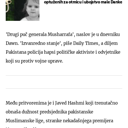
optuženih za otmicu i ubojstvo male Danke
'Drugi puč generala Musharrafa', naslov je u dnevniku
Dawn. 'Izvanredno stanje', piše Daily Times, a diljem
Pakistana policija hapsi političke aktiviste i odvjetnike
koji su protiv vojne uprave.
Među pritvorenima je i Javed Hashmi koji trenutačno
obnaša dužnost predsjednika pakistanske
Muslimanske lige, stranke nekadašnjega premijera