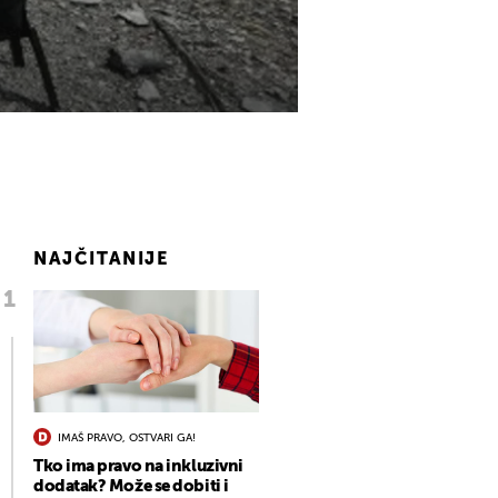
NAJČITANIJE
IMAŠ PRAVO, OSTVARI GA!
Tko ima pravo na inkluzivni
dodatak? Može se dobiti i