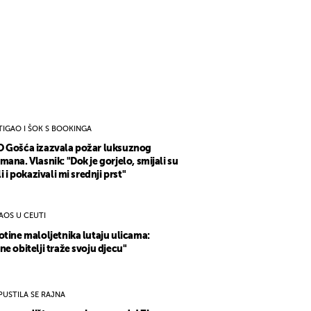
TIGAO I ŠOK S BOOKINGA
 Gošća izazvala požar luksuznog
mana. Vlasnik: "Dok je gorjelo, smijali su
li i pokazivali mi srednji prst"
AOS U CEUTI
otine maloljetnika lutaju ulicama:
ne obitelji traže svoju djecu"
PUSTILA SE RAJNA