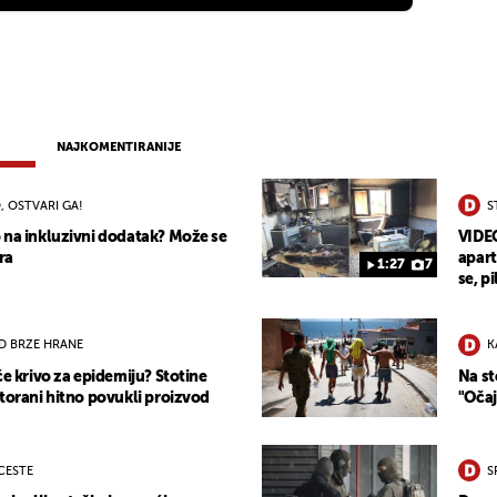
NAJKOMENTIRANIJE
, OSTVARI GA!
S
 na inkluzivni dodatak? Može se
VIDEO
ra
apart
1:27
7
se, pi
D BRZE HRANE
K
će krivo za epidemiju? Stotine
Na st
storani hitno povukli proizvod
"Očaj
 CESTE
S