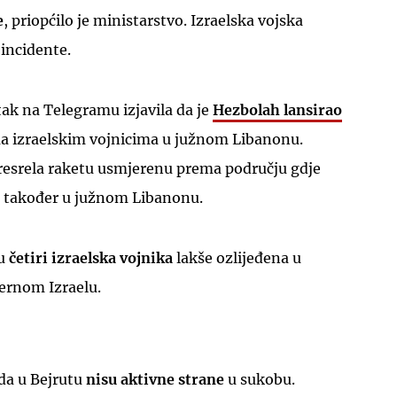
e
, priopćilo je ministarstvo. Izraelska vojska
 incidente.
tak na Telegramu izjavila da je
Hezbolah lansirao
 izraelskim vojnicima u južnom Libanonu.
presrela raketu usmjerenu prema području gdje
ci, također u južnom Libanonu.
u
četiri izraelska vojnika
lakše ozlijeđena u
ernom Izraelu.
da u Bejrutu
nisu aktivne strane
u sukobu.