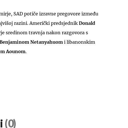
mirje, SAD potiče izravne pregovore između
ajvišoj razini. Američki predsjednik
Donald
irje sredinom travnja nakon razgovora s
Benjaminom Netanyahuom
i libanonskim
UKLJUČITE NOTIFIKACIJE
om Aounom
.
i
(0)