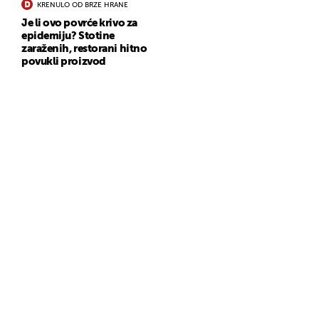
KRENULO OD BRZE HRANE
Je li ovo povrće krivo za
epidemiju? Stotine
zaraženih, restorani hitno
povukli proizvod