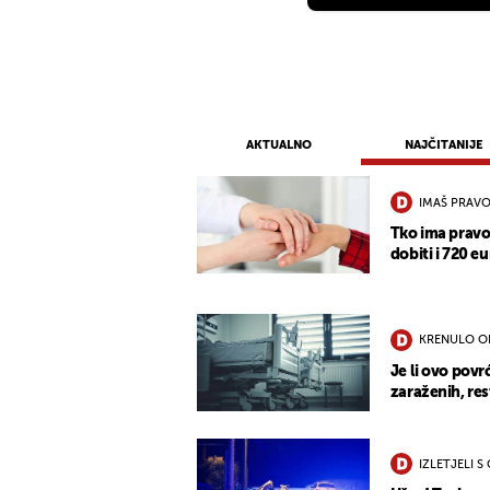
AKTUALNO
NAJČITANIJE
IMAŠ PRAVO
Tko ima pravo
dobiti i 720 eu
KRENULO O
Je li ovo povr
zaraženih, re
IZLETJELI S