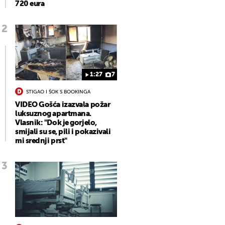
720 eura
1:27
7
STIGAO I ŠOK S BOOKINGA
VIDEO Gošća izazvala požar
luksuznog apartmana.
Vlasnik: "Dok je gorjelo,
smijali su se, pili i pokazivali
mi srednji prst"