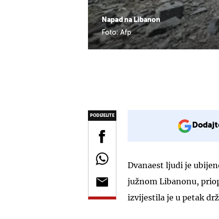
Napad na Libanon
Foto: Afp
PODIJELITE
Dodajt
Dvanaest ljudi je ubijen
južnom Libanonu, priopć
izvijestila je u petak 