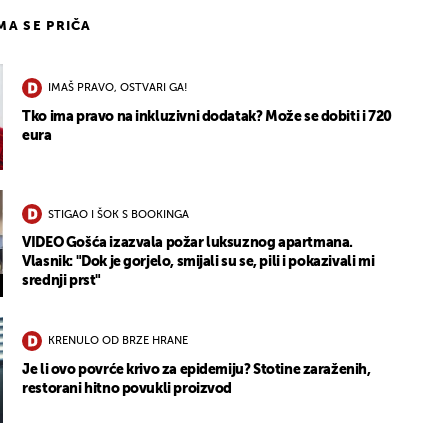
IMA SE PRIČA
IMAŠ PRAVO, OSTVARI GA!
Tko ima pravo na inkluzivni dodatak? Može se dobiti i 720
eura
STIGAO I ŠOK S BOOKINGA
VIDEO Gošća izazvala požar luksuznog apartmana.
Vlasnik: "Dok je gorjelo, smijali su se, pili i pokazivali mi
srednji prst"
KRENULO OD BRZE HRANE
Je li ovo povrće krivo za epidemiju? Stotine zaraženih,
restorani hitno povukli proizvod