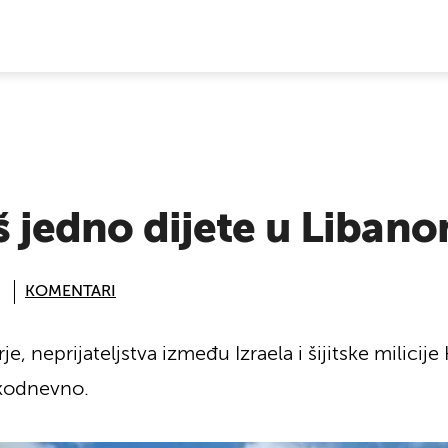
E VIJESTI
oš jedno dijete u Liban
KOMENTARI
irje, neprijateljstva između Izraela i šijitske milic
akodnevno.