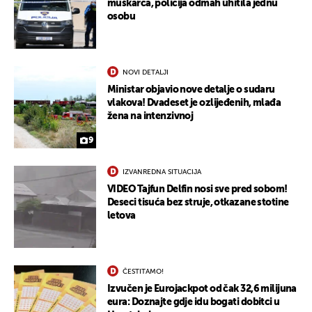
muškarca, policija odmah uhitila jednu
osobu
NOVI DETALJI
Ministar objavio nove detalje o sudaru
vlakova! Dvadeset je ozlijeđenih, mlađa
žena na intenzivnoj
9
IZVANREDNA SITUACIJA
VIDEO Tajfun Delfin nosi sve pred sobom!
Deseci tisuća bez struje, otkazane stotine
letova
ČESTITAMO!
Izvučen je Eurojackpot od čak 32,6 milijuna
eura: Doznajte gdje idu bogati dobitci u