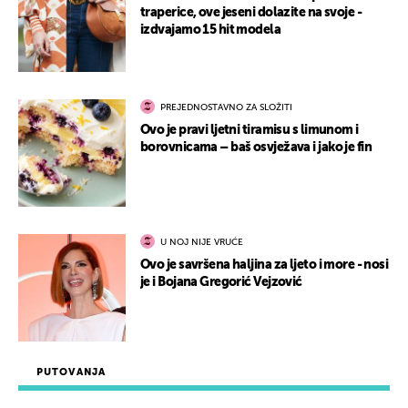
traperice, ove jeseni dolazite na svoje -
izdvajamo 15 hit modela
PREJEDNOSTAVNO ZA SLOŽITI
Ovo je pravi ljetni tiramisu s limunom i
borovnicama – baš osvježava i jako je fin
U NOJ NIJE VRUĆE
Ovo je savršena haljina za ljeto i more - nosi
je i Bojana Gregorić Vejzović
PUTOVANJA