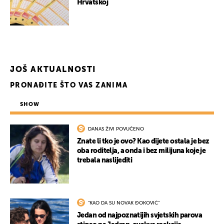
Hrvatskoj
JOŠ AKTUALNOSTI
PRONAĐITE ŠTO VAS ZANIMA
SHOW
DANAS ŽIVI POVUČENO
Znate li tko je ovo? Kao dijete ostala je bez
oba roditelja, a onda i bez milijuna koje je
trebala naslijediti
"KAO DA SU NOVAK ĐOKOVIĆ"
Jedan od najpoznatijih svjetskih parova