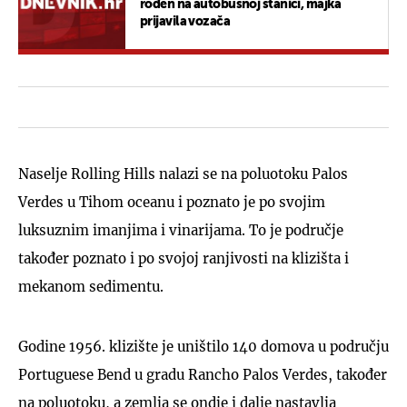
rođen na autobusnoj stanici, majka
prijavila vozača
Naselje Rolling Hills nalazi se na poluotoku Palos
Verdes u Tihom oceanu i poznato je po svojim
luksuznim imanjima i vinarijama. To je područje
također poznato i po svojoj ranjivosti na klizišta i
mekanom sedimentu.
Godine 1956. klizište je uništilo 140 domova u području
Portuguese Bend u gradu Rancho Palos Verdes, također
na poluotoku, a zemlja se ondje i dalje nastavlja