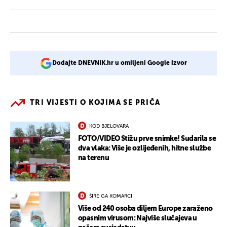
Dodajte DNEVNIK.hr u omiljeni Google izvor
TRI VIJESTI O KOJIMA SE PRIČA
KOD BJELOVARA
FOTO/VIDEO Stižu prve snimke! Sudarila se
dva vlaka: Više je ozlijeđenih, hitne službe
na terenu
ŠIRE GA KOMARCI
Više od 240 osoba diljem Europe zaraženo
opasnim virusom: Najviše slučajeva u