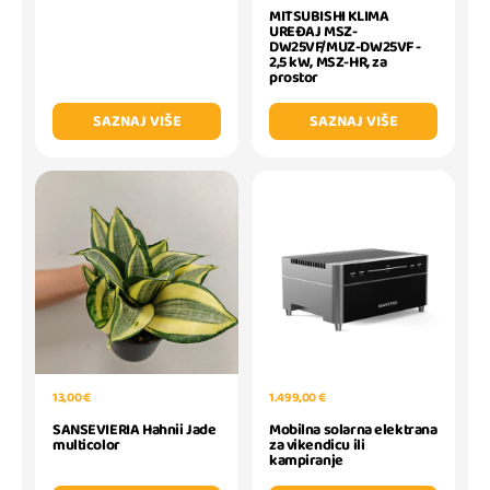
MITSUBISHI KLIMA
UREĐAJ MSZ-
DW25VF/MUZ-DW25VF -
2,5 kW, MSZ-HR, za
prostor
SAZNAJ VIŠE
SAZNAJ VIŠE
13,00 €
1.499,00 €
SANSEVIERIA Hahnii Jade
Mobilna solarna elektrana
multicolor
za vikendicu ili
kampiranje