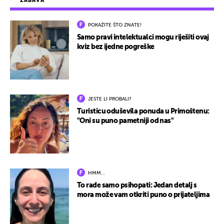
ZABAVA
POKAŽITE ŠTO ZNATE!
Samo pravi intelektualci mogu riješiti ovaj
kviz bez ijedne pogreške
JESTE LI PROBALI?
Turisticu oduševila ponuda u Primoštenu:
"Oni su puno pametniji od nas"
HMM…
To rade samo psihopati: Jedan detalj s
mora može vam otkriti puno o prijateljima