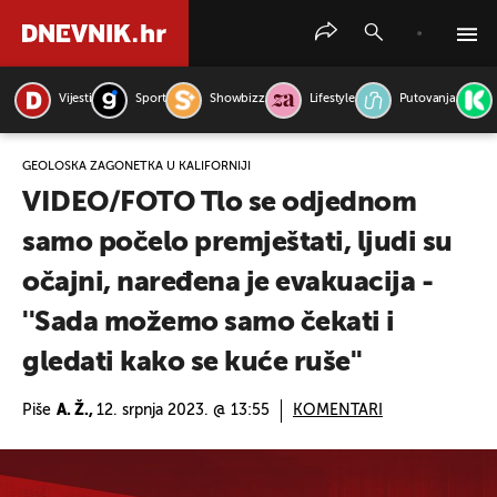
Vijesti
Sport
Showbizz
Lifestyle
Putovanja
PRETRAŽITE VIJESTI
GEOLOŠKA ZAGONETKA U KALIFORNIJI
VIDEO/FOTO Tlo se odjednom
samo počelo premještati, ljudi su
očajni, naređena je evakuacija -
''Sada možemo samo čekati i
gledati kako se kuće ruše''
Piše
A. Ž.,
12. srpnja 2023. @ 13:55
KOMENTARI