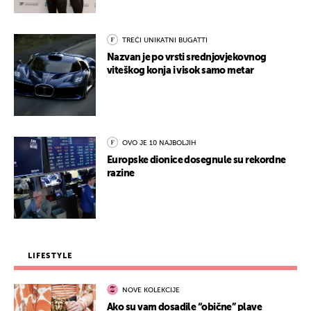
TREĆI UNIKATNI BUGATTI
Nazvan je po vrsti srednjovjekovnog
viteškog konja i visok samo metar
OVO JE 10 NAJBOLJIH
Europske dionice dosegnule su rekordne
razine
LIFESTYLE
NOVE KOLEKCIJE
Ako su vam dosadile “obične” plave