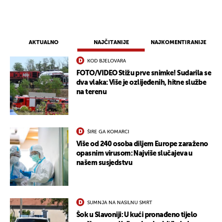
AKTUALNO
NAJČITANIJE
NAJKOMENTIRANIJE
KOD BJELOVARA
FOTO/VIDEO Stižu prve snimke! Sudarila se
dva vlaka: Više je ozlijeđenih, hitne službe
na terenu
ŠIRE GA KOMARCI
Više od 240 osoba diljem Europe zaraženo
opasnim virusom: Najviše slučajeva u
našem susjedstvu
SUMNJA NA NASILNU SMRT
Šok u Slavoniji: U kući pronađeno tijelo