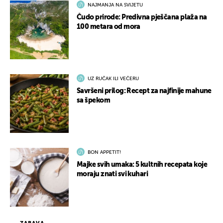
NAJMANJA NA SVIJETU
Čudo prirode: Predivna pješčana plaža na
100 metara od mora
UZ RUČAK ILI VEČERU
Savršeni prilog: Recept za najfinije mahune
sa špekom
BON APPETIT!
Majke svih umaka: 5 kultnih recepata koje
moraju znati svi kuhari