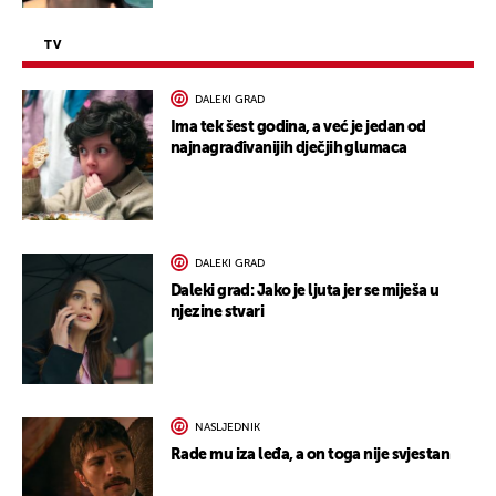
TV
DALEKI GRAD
Ima tek šest godina, a već je jedan od
najnagrađivanijih dječjih glumaca
DALEKI GRAD
Daleki grad: Jako je ljuta jer se miješa u
njezine stvari
NASLJEDNIK
Rade mu iza leđa, a on toga nije svjestan