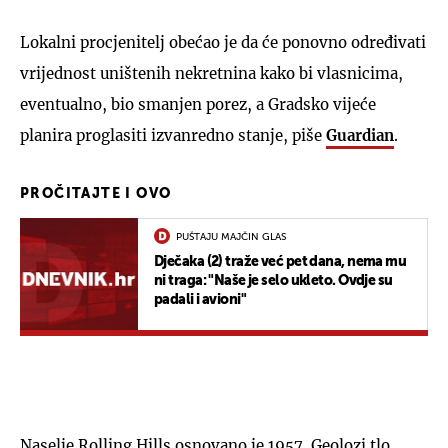
Lokalni procjenitelj obećao je da će ponovno određivati
vrijednost uništenih nekretnina kako bi vlasnicima,
eventualno, bio smanjen porez, a Gradsko vijeće
planira proglasiti izvanredno stanje, piše
Guardian
.
PROČITAJTE I OVO
PUŠTAJU MAJČIN GLAS
Dječaka (2) traže već pet dana, nema mu
ni traga: "Naše je selo ukleto. Ovdje su
padali i avioni"
Naselje Rolling Hills osnovano je 1957. Geolozi tlo