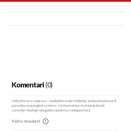
Komentari
(0)
Uključite se u raspravu – podijelite svoje mišljenje, postavite pitanja ili
ponudite svoj pogled na temu. Vaš komentar može potaknuti
zanimljiv dijalog i obogatiti zajednicu našeg portala.
Važna obavijest
!