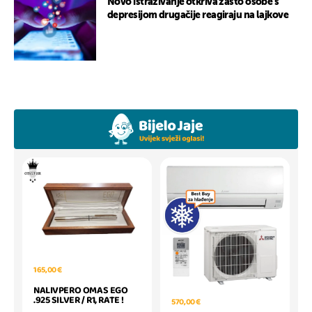
Novo istraživanje otkriva zašto osobe s
depresijom drugačije reagiraju na lajkove
165,00 €
NALIVPERO OMAS EGO
.925 SILVER / R1, RATE !
570,00 €