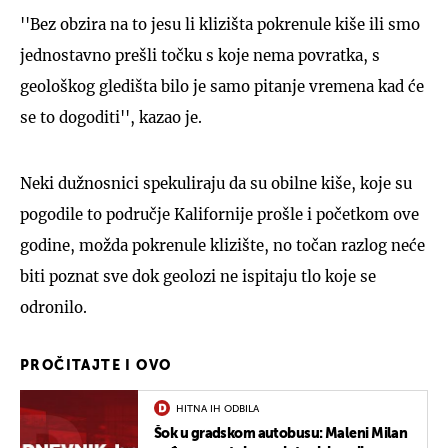
''Bez obzira na to jesu li klizišta pokrenule kiše ili smo
jednostavno prešli točku s koje nema povratka, s
geološkog gledišta bilo je samo pitanje vremena kad će
se to dogoditi'', kazao je.
Neki dužnosnici spekuliraju da su obilne kiše, koje su
pogodile to područje Kalifornije prošle i početkom ove
godine, možda pokrenule klizište, no točan razlog neće
biti poznat sve dok geolozi ne ispitaju tlo koje se
odronilo.
PROČITAJTE I OVO
HITNA IH ODBILA
Šok u gradskom autobusu: Maleni Milan