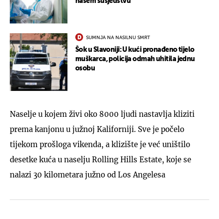
našem susjedstvu
SUMNJA NA NASILNU SMRT
Šok u Slavoniji: U kući pronađeno tijelo
muškarca, policija odmah uhitila jednu
osobu
Naselje u kojem živi oko 8000 ljudi nastavlja kliziti
prema kanjonu u južnoj Kaliforniji. Sve je počelo
tijekom prošloga vikenda, a klizište je već uništilo
desetke kuća u naselju Rolling Hills Estate, koje se
nalazi 30 kilometara južno od Los Angelesa