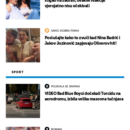
stigao na Jadran, ovakve reakcije
vjerojatno nisu očekivali
SAMO DOBRA PISMA
Poslušajte kako to zvuči kad Nina Badrić i
Jakov Jozinović zapjevaju Oliverov hit!
SPORT
POJAVILA SE SNIMKA
VIDEO Bad Blue Boysi dočekali Torcidu na
aerodromu, izbila velika masovna tučnjava
BOMBA!