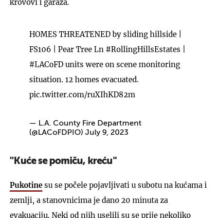
krovovi i garaža.
HOMES THREATENED by sliding hillside |
FS106 | Pear Tree Ln
#RollingHillsEstates
|
#LACoFD
units were on scene monitoring
situation. 12 homes evacuated.
pic.twitter.com/ruXIhKD82m
— L.A. County Fire Department
(@LACoFDPIO)
July 9, 2023
''Kuće se pomiču, kreću''
Pukotine
su se počele pojavljivati u subotu na kućama i
zemlji, a stanovnicima je dano 20 minuta za
evakuaciju. Neki od njih uselili su se prije nekoliko