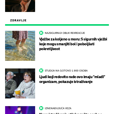
ZDRAVLJE
NAJSIGURNIJI OBLIK REKREACIJE
Vježbe za koljeno u moru: 5 sigurnih vježbi
koje mogu smanjiti bol i poboljšati
pokretljivost
STUDIJA NA GOTOVO 1.900 OSOBA
Ljudi koji redovito rade ovo imaju “mlađi”
organizam, pokazuje istraživanje
IZNENAĐUJUĆA VEZA