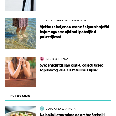
NAJSIGURNIJI OBLIK REKREACIJE
Vježbe za koljeno u moru: 5 sigurnih vježbi
koje mogu smanjiti bol i poboljšati
pokretljivost
(NE)PRIMJERENA?
Svećenik kritizirao kratku odjeću usred
toplinskog vala, slažete li se s njim?
PUTOVANJA
GOTOVO ZA 15 MINUTA
Najbolja ljetna salata od graha: Brzinski