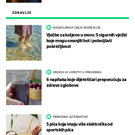
ZDRAVLJE
NAJSIGURNIJI OBLIK REKREACIJE
Vježbe za koljeno u moru: 5 sigurnih vježbi
koje mogu smanjiti bol i poboljšati
pokretljivost
VRIJEDI IH UVRSTITI U PREHRANU
6 napitaka koje dijetetičari preporučuju za
zdrave zglobove
PRIRODNE ALTERNATIVE
5 pića koja imaju više elektrolita od
sportskih pića