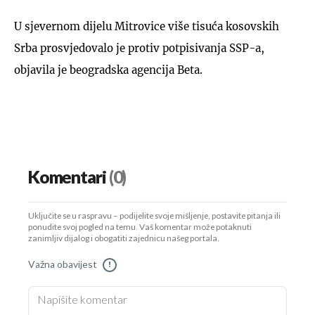
U sjevernom dijelu Mitrovice više tisuća kosovskih
Srba prosvjedovalo je protiv potpisivanja SSP-a,
objavila je beogradska agencija Beta.
Komentari
(0)
Uključite se u raspravu – podijelite svoje mišljenje, postavite pitanja ili
ponudite svoj pogled na temu. Vaš komentar može potaknuti
zanimljiv dijalog i obogatiti zajednicu našeg portala.
Važna obavijest
!