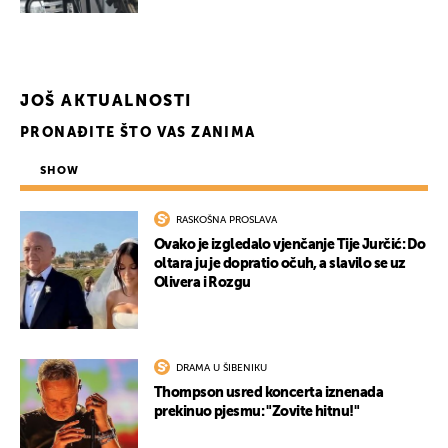
JOŠ AKTUALNOSTI
PRONAĐITE ŠTO VAS ZANIMA
SHOW
RASKOŠNA PROSLAVA
Ovako je izgledalo vjenčanje Tije Jurčić: Do
oltara ju je dopratio očuh, a slavilo se uz
Olivera i Rozgu
DRAMA U ŠIBENIKU
Thompson usred koncerta iznenada
prekinuo pjesmu: "Zovite hitnu!"