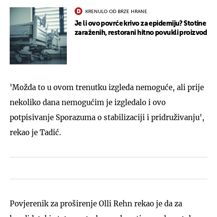
KRENULO OD BRZE HRANE
Je li ovo povrće krivo za epidemiju? Stotine
zaraženih, restorani hitno povukli proizvod
'Možda to u ovom trenutku izgleda nemoguće, ali prije
nekoliko dana nemogućim je izgledalo i ovo
potpisivanje Sporazuma o stabilizaciji i pridruživanju',
rekao je Tadić.
Povjerenik za proširenje Olli Rehn rekao je da za