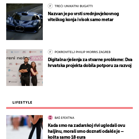
TREĆI UNIKATNI BUGATTI
Nazvan je po vrsti srednjovjekovnog
viteškog konja i visok samo metar
POKROVITELJ PHILIP MORRIS ZAGREB
Digitalna rješenja za stvarne probleme: Dva
hrvatska projekta dobila potporu za razvoj
LIFESTYLE
BAŠ EFEKTNA
Kada smo na zadarskoj rivi ugledali ovu
haljinu, morali smo doznati odakle je –
košta samo 18 eura