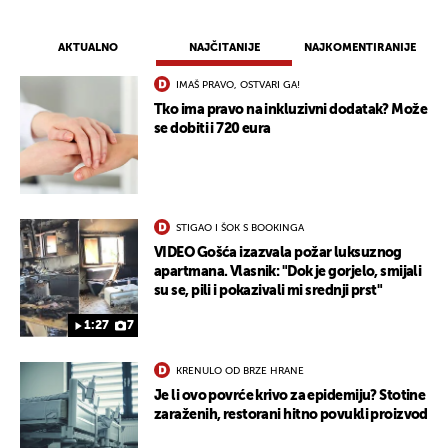
AKTUALNO
NAJČITANIJE
NAJKOMENTIRANIJE
IMAŠ PRAVO, OSTVARI GA!
Tko ima pravo na inkluzivni dodatak? Može
se dobiti i 720 eura
STIGAO I ŠOK S BOOKINGA
VIDEO Gošća izazvala požar luksuznog
apartmana. Vlasnik: "Dok je gorjelo, smijali
su se, pili i pokazivali mi srednji prst"
1:27
7
KRENULO OD BRZE HRANE
Je li ovo povrće krivo za epidemiju? Stotine
zaraženih, restorani hitno povukli proizvod