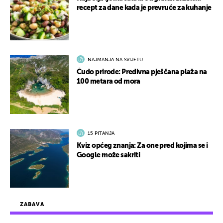
recept za dane kada je prevruće za kuhanje
NAJMANJA NA SVIJETU
Čudo prirode: Predivna pješčana plaža na
100 metara od mora
15 PITANJA
Kviz općeg znanja: Za one pred kojima se i
Google može sakriti
ZABAVA