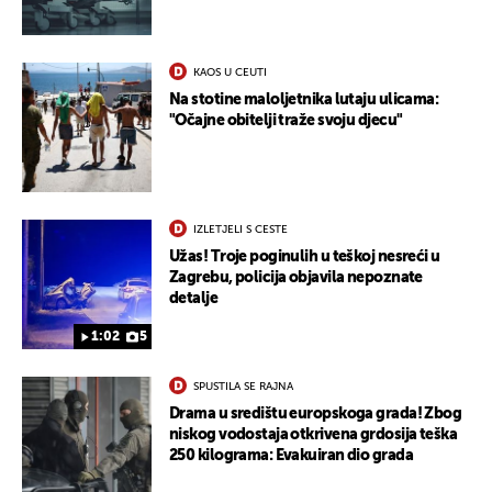
KAOS U CEUTI
Na stotine maloljetnika lutaju ulicama:
"Očajne obitelji traže svoju djecu"
IZLETJELI S CESTE
Užas! Troje poginulih u teškoj nesreći u
Zagrebu, policija objavila nepoznate
detalje
1:02
5
SPUSTILA SE RAJNA
Drama u središtu europskoga grada! Zbog
niskog vodostaja otkrivena grdosija teška
250 kilograma: Evakuiran dio grada