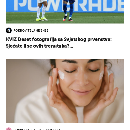
POKROVITELJ HISENSE
UKLJUČITE NOTIFIKACIJE
KVIZ Deset fotografija sa Svjetskog prvenstva:
Sjećate li se ovih trenutaka?...