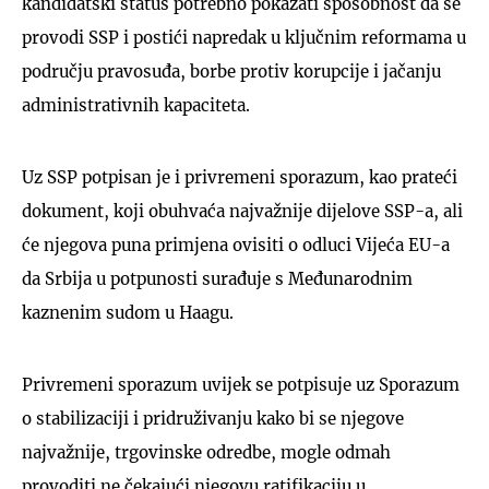
kandidatski status potrebno pokazati sposobnost da se
provodi SSP i postići napredak u ključnim reformama u
području pravosuđa, borbe protiv korupcije i jačanju
administrativnih kapaciteta.
Uz SSP potpisan je i privremeni sporazum, kao prateći
dokument, koji obuhvaća najvažnije dijelove SSP-a, ali
će njegova puna primjena ovisiti o odluci Vijeća EU-a
da Srbija u potpunosti surađuje s Međunarodnim
kaznenim sudom u Haagu.
Privremeni sporazum uvijek se potpisuje uz Sporazum
o stabilizaciji i pridruživanju kako bi se njegove
najvažnije, trgovinske odredbe, mogle odmah
provoditi ne čekajući njegovu ratifikaciju u