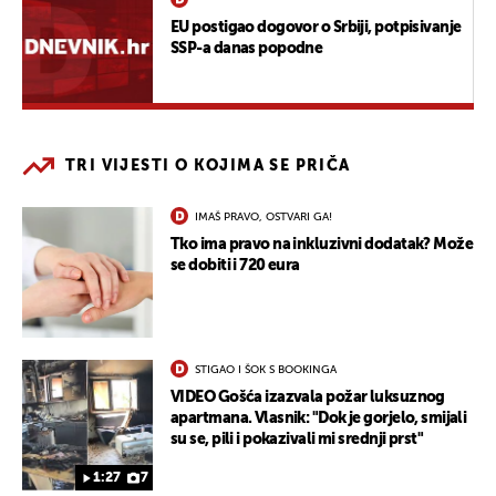
EU postigao dogovor o Srbiji, potpisivanje
SSP-a danas popodne
TRI VIJESTI O KOJIMA SE PRIČA
IMAŠ PRAVO, OSTVARI GA!
Tko ima pravo na inkluzivni dodatak? Može
se dobiti i 720 eura
STIGAO I ŠOK S BOOKINGA
VIDEO Gošća izazvala požar luksuznog
apartmana. Vlasnik: "Dok je gorjelo, smijali
su se, pili i pokazivali mi srednji prst"
1:27
7