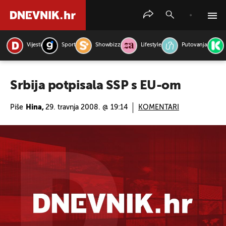
Vijesti
Sport
Showbizz
Lifestyle
Putovanja
PRETRAŽITE VIJESTI
Srbija potpisala SSP s EU-om
Piše
Hina,
29. travnja 2008. @ 19:14
KOMENTARI