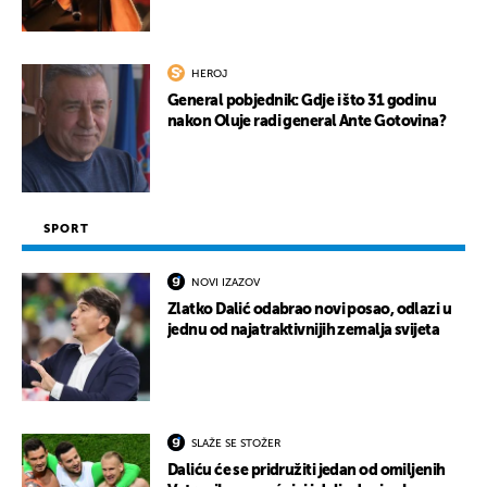
HEROJ
General pobjednik: Gdje i što 31 godinu
nakon Oluje radi general Ante Gotovina?
SPORT
NOVI IZAZOV
Zlatko Dalić odabrao novi posao, odlazi u
jednu od najatraktivnijih zemalja svijeta
SLAŽE SE STOŽER
Daliću će se pridružiti jedan od omiljenih