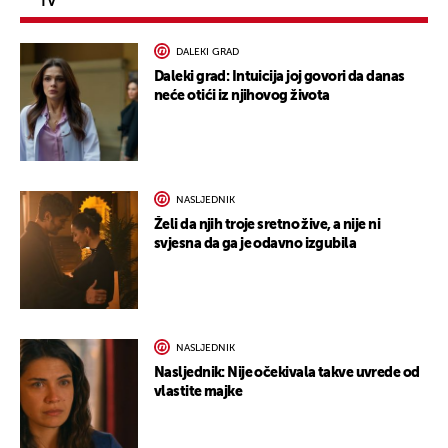
TV
DALEKI GRAD
Daleki grad: Intuicija joj govori da danas
neće otići iz njihovog života
NASLJEDNIK
Želi da njih troje sretno žive, a nije ni
svjesna da ga je odavno izgubila
NASLJEDNIK
Nasljednik: Nije očekivala takve uvrede od
vlastite majke