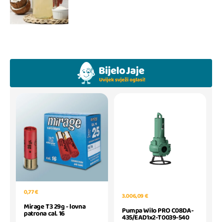
0,77 €
3.006,09 €
Mirage T3 29g - lovna
Pumpa Wilo PRO C08DA-
patrona cal. 16
435/EAD1x2-T0039-540