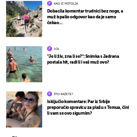
KAO IZ PIŠTOLJA
Dobacila komentar trudnici bez noge, a
muž ispalio odgovor kao da je samo
čekao…
LOL
"Je li živ, zna li se?": Snimka s Jadrana
postala hit, radi li i vaš muž ovo?
ŠTO KAŽETE?
Isključio komentare: Par iz Srbije
preporučio spravicu za plažu s Temua, čini
li vam se ovo sigurnim?