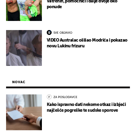
Vatrenih, pomoćnici i dalje dvoje oko
ponude
SVE OBJAVIO
VIDEO Australac ošišao Modrića i pokazao
novu Lukinu frizuru
NOVAC
ZA POSLODAVCE
Kako ispravno dati nekome otkaz i izbjeći
najčešće pogreške te sudske sporove