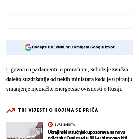
Dodajte DNEVNIK.hr u omiljeni Google izvor
U govoru u parlamentu o proračunu, Scholz je
zvučao
daleko suzdržanije od nekih ministara
kada je u pitanju
smanjenje njemačke energetske ovisnosti o Rusiji.
TRI VIJESTI O KOJIMA SE PRIČA
BURE BARUTA
Ukrajinski stručnjak upozorava na novu
prijetnju: Ovaj grad u BiH-u bi mogao biti