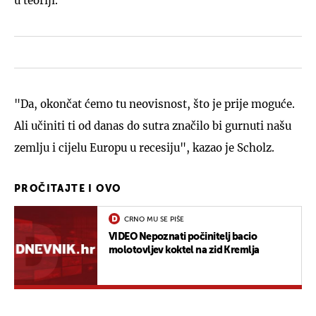
u teoriji.
"Da, okončat ćemo tu neovisnost, što je prije moguće.
Ali učiniti ti od danas do sutra značilo bi gurnuti našu
zemlju i cijelu Europu u recesiju", kazao je Scholz.
PROČITAJTE I OVO
CRNO MU SE PIŠE
VIDEO Nepoznati počinitelj bacio
molotovljev koktel na zid Kremlja