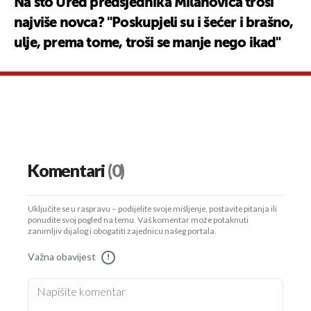
Na što Ured predsjednika Milanovića troši
najviše novca? "Poskupjeli su i šećer i brašno,
ulje, prema tome, troši se manje nego ikad"
Komentari
(0)
Uključite se u raspravu – podijelite svoje mišljenje, postavite pitanja ili
ponudite svoj pogled na temu. Vaš komentar može potaknuti
zanimljiv dijalog i obogatiti zajednicu našeg portala.
Važna obavijest
!