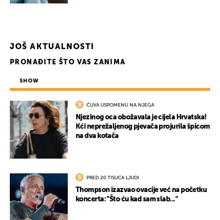
JOŠ AKTUALNOSTI
PRONAĐITE ŠTO VAS ZANIMA
SHOW
ČUVA USPOMENU NA NJEGA
Njezinog oca obožavala je cijela Hrvatska!
Kći neprežaljenog pjevača projurila špicom
na dva kotača
PRED 20 TISUĆA LJUDI
Thompson izazvao ovacije već na početku
koncerta: "Što ću kad sam slab..."