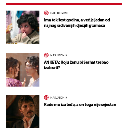
DALEKI GRAD
Ima tek šest godina, a već je jedan od
najnagrađivanijih dječjih glumaca
NASLJEDNIK
ANKETA: Koju ženu bi Serhat trebao
izabrati?
NASLJEDNIK
Rade mu iza leđa, a on toga nije svjestan