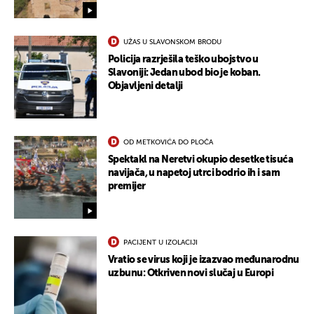
UŽAS U SLAVONSKOM BRODU
UKLJUČITE NOTIFIKACIJE
Policija razrješila teško ubojstvo u
Slavoniji: Jedan ubod bio je koban.
Objavljeni detalji
OD METKOVIĆA DO PLOČA
Spektakl na Neretvi okupio desetke tisuća
navijača, u napetoj utrci bodrio ih i sam
premijer
PACIJENT U IZOLACIJI
Vratio se virus koji je izazvao međunarodnu
uzbunu: Otkriven novi slučaj u Europi