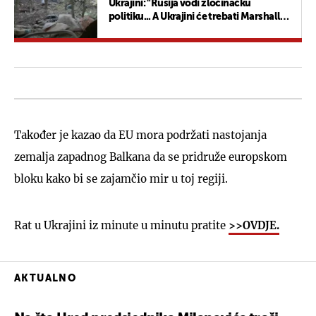
Ukrajini: "Rusija vodi zločinačku
politiku... A Ukrajini će trebati Marshallov
plan"
Također je kazao da EU mora podržati nastojanja
zemalja zapadnog Balkana da se pridruže europskom
bloku kako bi se zajamčio mir u toj regiji.
Rat u Ukrajini iz minute u minutu pratite
>>OVDJE.
AKTUALNO