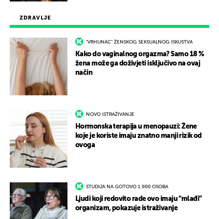
ZDRAVLJE
"VRHUNAC" ŽENSKOG SEKSUALNOG ISKUSTVA
Kako do vaginalnog orgazma? Samo 18 %
žena može ga doživjeti isključivo na ovaj
način
NOVO ISTRAŽIVANJE
Hormonska terapija u menopauzi: Žene
koje je koriste imaju znatno manji rizik od
ovoga
STUDIJA NA GOTOVO 1.900 OSOBA
Ljudi koji redovito rade ovo imaju “mlađi”
organizam, pokazuje istraživanje