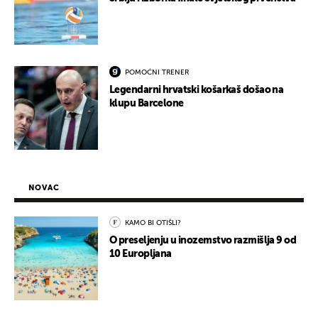
POMOĆNI TRENER
Legendarni hrvatski košarkaš došao na
klupu Barcelone
NOVAC
KAMO BI OTIŠLI?
O preseljenju u inozemstvo razmišlja 9 od
10 Europljana