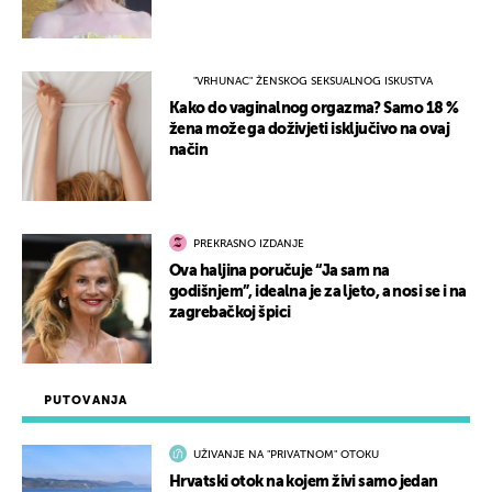
"VRHUNAC" ŽENSKOG SEKSUALNOG ISKUSTVA
Kako do vaginalnog orgazma? Samo 18 %
žena može ga doživjeti isključivo na ovaj
način
PREKRASNO IZDANJE
Ova haljina poručuje “Ja sam na
godišnjem”, idealna je za ljeto, a nosi se i na
zagrebačkoj špici
PUTOVANJA
UŽIVANJE NA "PRIVATNOM" OTOKU
Hrvatski otok na kojem živi samo jedan