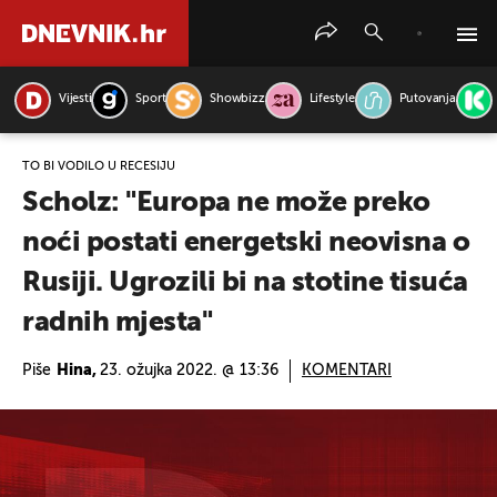
Vijesti
Sport
Showbizz
Lifestyle
Putovanja
PRETRAŽITE VIJESTI
TO BI VODILO U RECESIJU
Scholz: "Europa ne može preko
noći postati energetski neovisna o
Rusiji. Ugrozili bi na stotine tisuća
radnih mjesta"
Piše
Hina,
23. ožujka 2022. @ 13:36
KOMENTARI