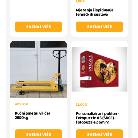
1,00 €
Mjerenja i ispitivanja
tehničkih sustava
SAZNAJ VIŠE
SAZNAJ VIŠE
420,00 €
23,00 €
Ručni paletni viličar
Personalizirani poklon -
2500kg
Fotopuzzle A3 (SRCE) -
fotopuzzle.com.hr
SAZNAJ VIŠE
SAZNAJ VIŠE