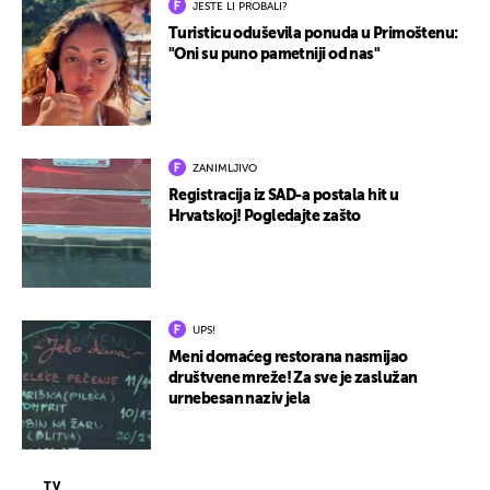
JESTE LI PROBALI?
Turisticu oduševila ponuda u Primoštenu:
"Oni su puno pametniji od nas"
ZANIMLJIVO
Registracija iz SAD-a postala hit u
Hrvatskoj! Pogledajte zašto
UPS!
Meni domaćeg restorana nasmijao
društvene mreže! Za sve je zaslužan
urnebesan naziv jela
TV