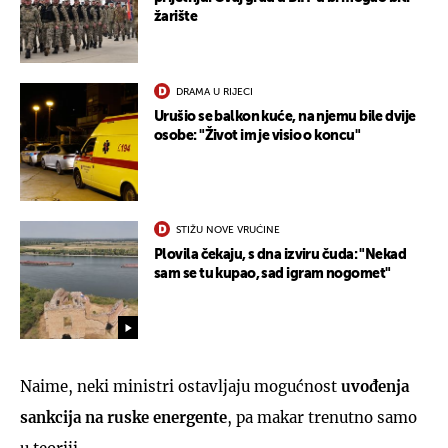
žarište
DRAMA U RIJECI
Urušio se balkon kuće, na njemu bile dvije
osobe: "Život im je visio o koncu"
STIŽU NOVE VRUĆINE
Plovila čekaju, s dna izviru čuda: "Nekad
sam se tu kupao, sad igram nogomet"
Naime, neki ministri ostavljaju mogućnost
uvođenja
sankcija na ruske energente
, pa makar trenutno samo