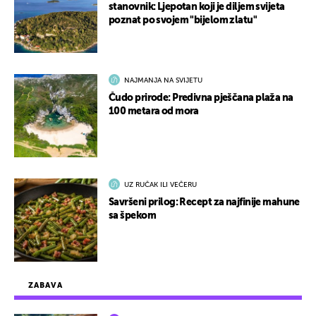
stanovnik: Ljepotan koji je diljem svijeta
poznat po svojem "bijelom zlatu"
NAJMANJA NA SVIJETU
Čudo prirode: Predivna pješčana plaža na
100 metara od mora
UZ RUČAK ILI VEČERU
Savršeni prilog: Recept za najfinije mahune
sa špekom
ZABAVA