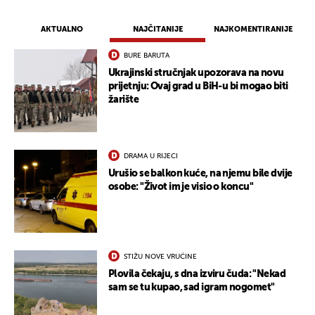
AKTUALNO
NAJČITANIJE
NAJKOMENTIRANIJE
BURE BARUTA
Ukrajinski stručnjak upozorava na novu
prijetnju: Ovaj grad u BiH-u bi mogao biti
žarište
DRAMA U RIJECI
Urušio se balkon kuće, na njemu bile dvije
osobe: "Život im je visio o koncu"
STIŽU NOVE VRUĆINE
Plovila čekaju, s dna izviru čuda: "Nekad
sam se tu kupao, sad igram nogomet"