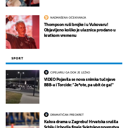
NADMAŠENA OČEKIVANJA
Thompson ruši brojke i u Vukovaru!
Objavljeno koliko je ulaznica prodano u
kratkom vremenu
SPORT
CIPELARILI GA DOK JE LEŽAO
VIDEO Pojavila se nova snimka tučnjave
BBB-a i Torcide: "Je*ote, pa ubit će ga!"
DRAMATIČAN PREOKRET
Kakva drama u Zagrebu! Hrvatska srušila
Srbiju i izborila finale Svjetskog prvenstva