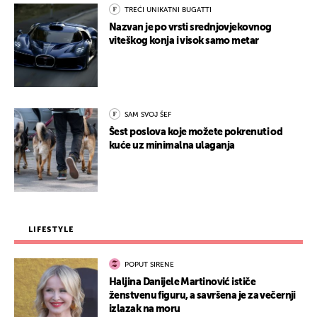
TREĆI UNIKATNI BUGATTI
Nazvan je po vrsti srednjovjekovnog
viteškog konja i visok samo metar
SAM SVOJ ŠEF
Šest poslova koje možete pokrenuti od
kuće uz minimalna ulaganja
LIFESTYLE
POPUT SIRENE
Haljina Danijele Martinović ističe
ženstvenu figuru, a savršena je za večernji
izlazak na moru