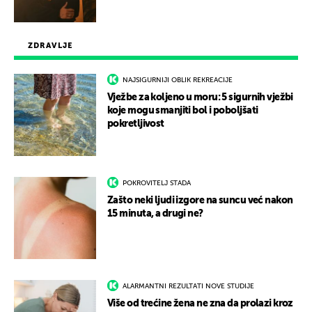
ZDRAVLJE
NAJSIGURNIJI OBLIK REKREACIJE
Vježbe za koljeno u moru: 5 sigurnih vježbi
koje mogu smanjiti bol i poboljšati
pokretljivost
POKROVITELJ STADA
Zašto neki ljudi izgore na suncu već nakon
15 minuta, a drugi ne?
ALARMANTNI REZULTATI NOVE STUDIJE
Više od trećine žena ne zna da prolazi kroz