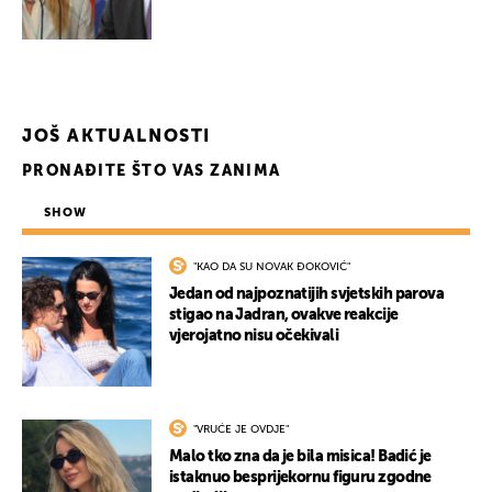
JOŠ AKTUALNOSTI
PRONAĐITE ŠTO VAS ZANIMA
SHOW
"KAO DA SU NOVAK ĐOKOVIĆ"
Jedan od najpoznatijih svjetskih parova
stigao na Jadran, ovakve reakcije
vjerojatno nisu očekivali
"VRUĆE JE OVDJE"
Malo tko zna da je bila misica! Badić je
istaknuo besprijekornu figuru zgodne