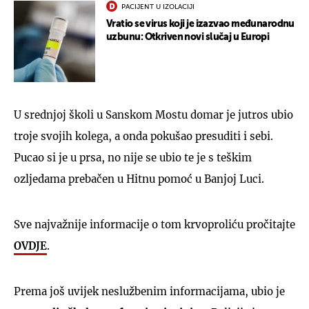
PACIJENT U IZOLACIJI
Vratio se virus koji je izazvao međunarodnu
uzbunu: Otkriven novi slučaj u Europi
U srednjoj školi u Sanskom Mostu domar je jutros ubio
troje svojih kolega, a onda pokušao presuditi i sebi.
Pucao si je u prsa, no nije se ubio te je s teškim
ozljedama prebačen u Hitnu pomoć u Banjoj Luci.
Sve najvažnije informacije o tom krvoproliću pročitajte
OVDJE
.
Prema još uvijek neslužbenim informacijama, ubio je