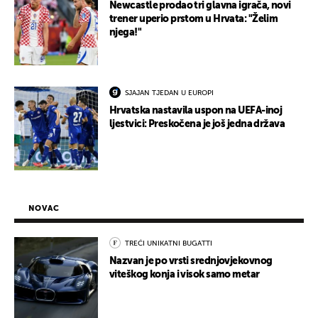
Newcastle prodao tri glavna igrača, novi
trener uperio prstom u Hrvata: "Želim
njega!"
SJAJAN TJEDAN U EUROPI
Hrvatska nastavila uspon na UEFA-inoj
ljestvici: Preskočena je još jedna država
NOVAC
TREĆI UNIKATNI BUGATTI
Nazvan je po vrsti srednjovjekovnog
viteškog konja i visok samo metar