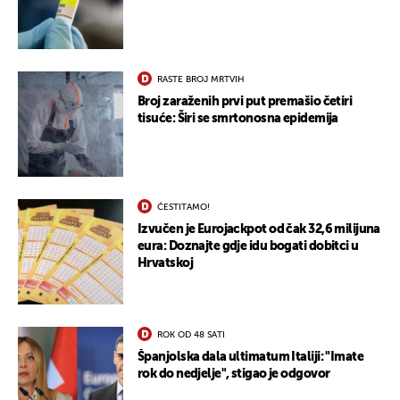
RASTE BROJ MRTVIH
Broj zaraženih prvi put premašio četiri
tisuće: Širi se smrtonosna epidemija
ČESTITAMO!
Izvučen je Eurojackpot od čak 32,6 milijuna
UKLJUČITE NOTIFIKACIJE
eura: Doznajte gdje idu bogati dobitci u
Hrvatskoj
ROK OD 48 SATI
Španjolska dala ultimatum Italiji: "Imate
rok do nedjelje", stigao je odgovor