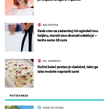
BAŠ EFEKTNA
Kada smo na zadarskoj rivi ugledali ovu
haljinu, morali smo doznati odakle je –
košta samo 18 eura
MA, SAVRŠENO!
Kultni kolač postao je sladoled, tako ga
lako možete napraviti sami
PUTOVANJA
VODIČ PO OTOKU