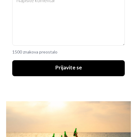
1500 znakova preostalo
Prijavite se