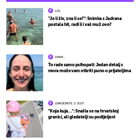
LOL
"Je li živ, zna li se?": Snimka s Jadrana
postala hit, radi li i vaš muž ovo?
HMM…
To rade samo psihopati: Jedan detalj s
mora može vam otkriti puno o prijateljima
ZAMJERATE LI JOJ?
"Koja kuja…": Snašla se na hrvatskoj
granici, ali gledatelji su podijeljeni