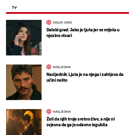
TV
DALEKI GRAD
Daleki grad: Jako je ljuta jer se miješa u
njezine stvari
NASLJEDNIK
Nasljednik: Ljuta je na njega i zahtjeva da
učini nešto
NASLJEDNIK
Želi da njih troje sretno žive, a nije ni
svjesna da ga je odavno izgubila