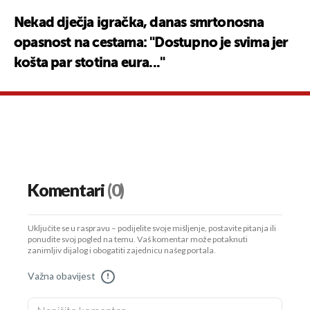
Nekad dječja igračka, danas smrtonosna
opasnost na cestama: "Dostupno je svima jer
košta par stotina eura..."
Komentari
(0)
Uključite se u raspravu – podijelite svoje mišljenje, postavite pitanja ili
ponudite svoj pogled na temu. Vaš komentar može potaknuti
zanimljiv dijalog i obogatiti zajednicu našeg portala.
Važna obavijest
!