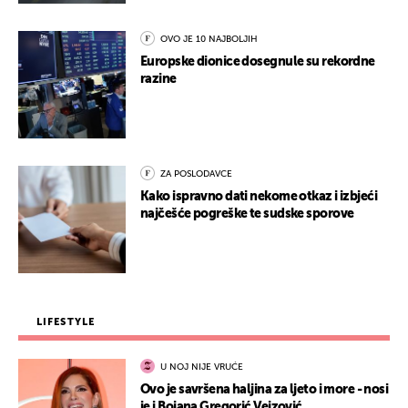
OVO JE 10 NAJBOLJIH
Europske dionice dosegnule su rekordne
razine
ZA POSLODAVCE
Kako ispravno dati nekome otkaz i izbjeći
najčešće pogreške te sudske sporove
LIFESTYLE
U NOJ NIJE VRUĆE
Ovo je savršena haljina za ljeto i more - nosi
je i Bojana Gregorić Vejzović