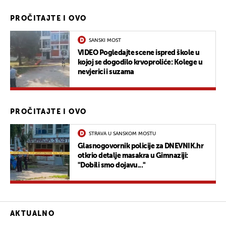
PROČITAJTE I OVO
SANSKI MOST
VIDEO Pogledajte scene ispred škole u
kojoj se dogodilo krvoproliće: Kolege u
nevjerici i suzama
PROČITAJTE I OVO
STRAVA U SANSKOM MOSTU
Glasnogovornik policije za DNEVNIK.hr
otkrio detalje masakra u Gimnaziji:
"Dobili smo dojavu..."
AKTUALNO