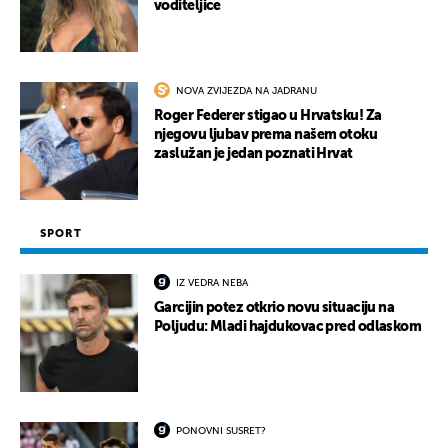
voditeljice
NOVA ZVIJEZDA NA JADRANU
Roger Federer stigao u Hrvatsku! Za
njegovu ljubav prema našem otoku
zaslužan je jedan poznati Hrvat
SPORT
IZ VEDRA NEBA
Garcijin potez otkrio novu situaciju na
Poljudu: Mladi hajdukovac pred odlaskom
PONOVNI SUSRET?