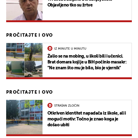
Objavljeno tko su žrtve
PROČITAJTE I OVO
IZ MINUTE U MINUTU
Žalio se na mobing, u školi bili i učenici.
Brat domara koji je u BiH počinio masakr:
"Ne znam što mu je bilo, bio je vjernik"
PROČITAJTE I OVO
STRAŠAN ZLOČIN
Otkriven identitet napadača iz škole, ali i
mogući motiv: Točno je znao koga je
došao ubiti