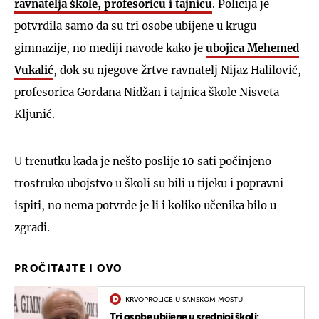
ravnatelja škole, profesoricu i tajnicu
. Policija je
potvrdila samo da su tri osobe ubijene u krugu
gimnazije, no mediji navode kako je
ubojica Mehemed
Vukalić
, dok su njegove žrtve ravnatelj Nijaz Halilović,
profesorica Gordana Nidžan i tajnica škole Nisveta
Kljunić.
U trenutku kada je nešto poslije 10 sati počinjeno
trostruko ubojstvo u školi su bili u tijeku i popravni
ispiti, no nema potvrde je li i koliko učenika bilo u
zgradi.
PROČITAJTE I OVO
KRVOPROLIĆE U SANSKOM MOSTU
Tri osobe ubijene u srednjoj školi: