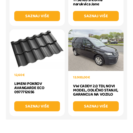
Ti Sento srebrna
narukvica Jane
SAZNAJ VIŠE
SAZNAJ VIŠE
12,60 €
13.900,00 €
LIMENI POKROV
VW CADDY 2.0 TDI, NOVI
AVANGARDE ECO
MODEL, ODLIČNO STANJE,
0977712656
GARANCIJA NA VOZILO
SAZNAJ VIŠE
SAZNAJ VIŠE