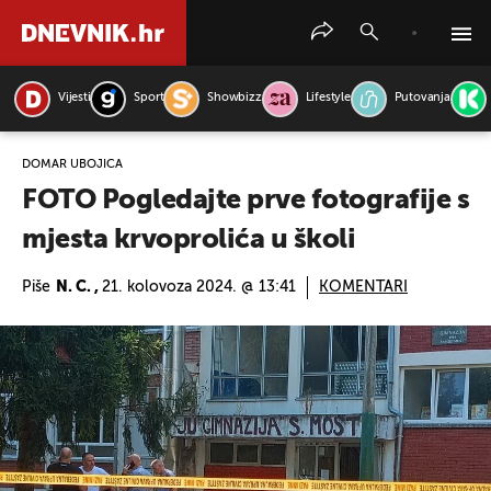
Vijesti
Sport
Showbizz
Lifestyle
Putovanja
PRETRAŽITE VIJESTI
DOMAR UBOJICA
FOTO Pogledajte prve fotografije s
mjesta krvoprolića u školi
Piše
N. C. ,
21. kolovoza 2024. @ 13:41
KOMENTARI