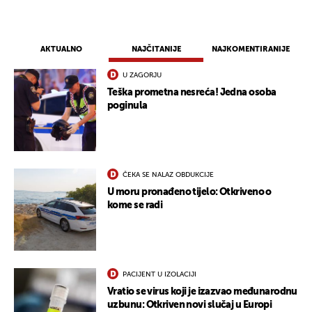
AKTUALNO
NAJČITANIJE
NAJKOMENTIRANIJE
U ZAGORJU
Teška prometna nesreća! Jedna osoba
poginula
ČEKA SE NALAZ OBDUKCIJE
U moru pronađeno tijelo: Otkriveno o
kome se radi
PACIJENT U IZOLACIJI
Vratio se virus koji je izazvao međunarodnu
uzbunu: Otkriven novi slučaj u Europi