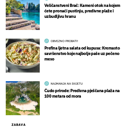
Veličanstveni Brač: Kameni otok na kojem
ćete pronaći pustinju, predivne plaže i
uzbudljivu hranu
OBVEZNO PROBATI!
Prefina ljetna salata od kupusa: Kremasto
savršenstvo koje najbolje paše uz pečeno
meso
NAJMANJA NA SVIJETU
Čudo prirode: Predivna pješčana plaža na
100 metara od mora
ZABAVA