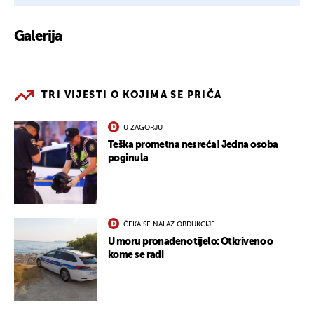
Galerija
3
TRI VIJESTI O KOJIMA SE PRIČA
U ZAGORJU
Teška prometna nesreća! Jedna osoba
poginula
ČEKA SE NALAZ OBDUKCIJE
U moru pronađeno tijelo: Otkriveno o
kome se radi