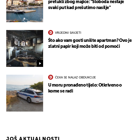
pretukli zbog majice: "Sloboda nestaje
svaki put kad prešutimo nasilje"
VRIJEDNI SAVJETI
Što ako vam gosti unište apartman? Ovo je
zlatni papir koji može biti od pomoći
ČEKA SE NALAZ OBDUKCIJE
U moru pronađeno tijelo: Otkriveno o
kome se radi
JOŠ AKTUALNOSTI