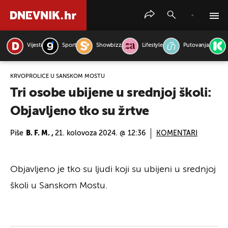
Vijesti
Sport
Showbizz
Lifestyle
Putovanja
PRETRAŽITE VIJESTI
KRVOPROLIĆE U SANSKOM MOSTU
Tri osobe ubijene u srednjoj školi:
Objavljeno tko su žrtve
Piše
B. F. M. ,
21. kolovoza 2024. @ 12:36
KOMENTARI
Objavljeno je tko su ljudi koji su ubijeni u srednjoj
školi u Sanskom Mostu.