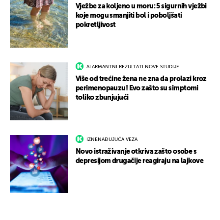
Vježbe za koljeno u moru: 5 sigurnih vježbi
koje mogu smanjiti bol i poboljšati
pokretljivost
ALARMANTNI REZULTATI NOVE STUDIJE
Više od trećine žena ne zna da prolazi kroz
perimenopauzu! Evo zašto su simptomi
toliko zbunjujući
IZNENAĐUJUĆA VEZA
Novo istraživanje otkriva zašto osobe s
depresijom drugačije reagiraju na lajkove