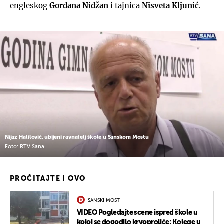
engleskog
Gordana Nidžan
i tajnica
Nisveta Kljunić
.
Nijaz Halilović, ubijeni ravnatelj škole u Sanskom Mostu
Foto: RTV Sana
PROČITAJTE I OVO
SANSKI MOST
VIDEO Pogledajte scene ispred škole u
kojoj se dogodilo krvoproliće: Kolege u