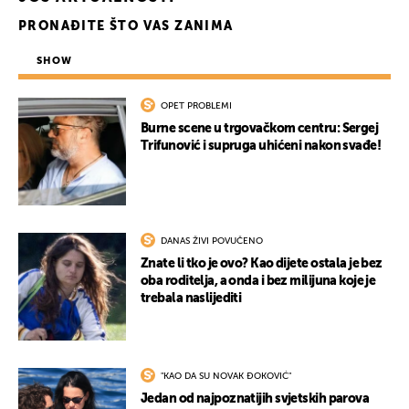
PRONAĐITE ŠTO VAS ZANIMA
SHOW
OPET PROBLEMI
Burne scene u trgovačkom centru: Sergej
Trifunović i supruga uhićeni nakon svađe!
UKLJUČITE NOTIFIKACIJE
DANAS ŽIVI POVUČENO
Znate li tko je ovo? Kao dijete ostala je bez
oba roditelja, a onda i bez milijuna koje je
trebala naslijediti
"KAO DA SU NOVAK ĐOKOVIĆ"
Jedan od najpoznatijih svjetskih parova