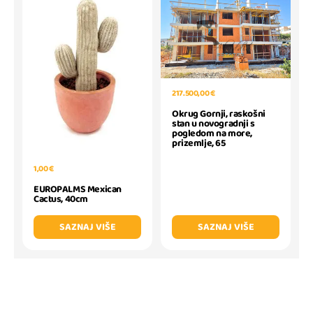
217.500,00 €
Okrug Gornji, raskošni
stan u novogradnji s
pogledom na more,
prizemlje, 65
1,00 €
EUROPALMS Mexican
Cactus, 40cm
SAZNAJ VIŠE
SAZNAJ VIŠE