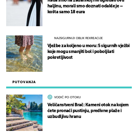
Kada smo na zadarskoj rivi ugledali ovu
haljinu, morali smo doznati odakle je –
košta samo 18 eura
NAJSIGURNIJI OBLIK REKREACIJE
Vježbe za koljeno u moru: 5 sigurnih vježbi
koje mogu smanjiti bol i poboljšati
pokretljivost
PUTOVANJA
VODIČ PO OTOKU
Veličanstveni Brač: Kameni otok na kojem
ćete pronaći pustinju, predivne plaže i
uzbudljivu hranu