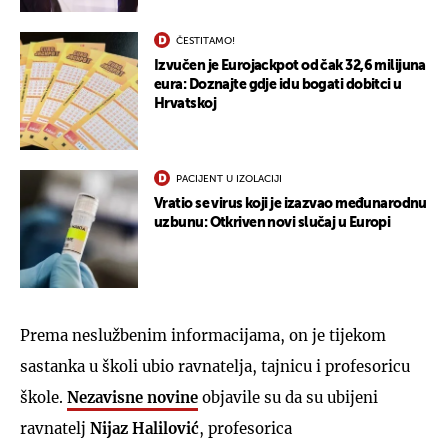
ČESTITAMO!
Izvučen je Eurojackpot od čak 32,6 milijuna
eura: Doznajte gdje idu bogati dobitci u
Hrvatskoj
PACIJENT U IZOLACIJI
Vratio se virus koji je izazvao međunarodnu
uzbunu: Otkriven novi slučaj u Europi
Prema neslužbenim informacijama, on je tijekom
sastanka u školi ubio ravnatelja, tajnicu i profesoricu
škole.
Nezavisne novine
objavile su da su ubijeni
ravnatelj
Nijaz Halilović
, profesorica