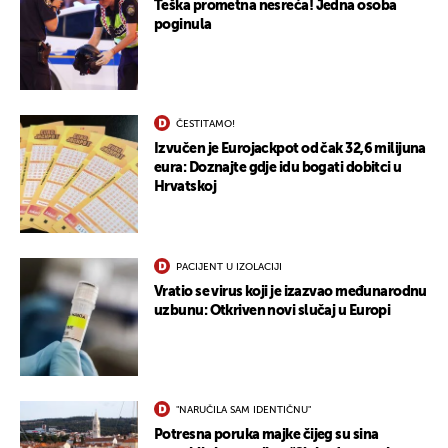
Teška prometna nesreća! Jedna osoba
poginula
ČESTITAMO!
Izvučen je Eurojackpot od čak 32,6 milijuna
eura: Doznajte gdje idu bogati dobitci u
Hrvatskoj
PACIJENT U IZOLACIJI
Vratio se virus koji je izazvao međunarodnu
uzbunu: Otkriven novi slučaj u Europi
"NARUČILA SAM IDENTIČNU"
Potresna poruka majke čijeg su sina