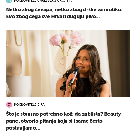
POKROVITELJ CARLSBERG CROATIA
Netko zbog ćevapa, netko zbog drške za motiku:
Evo zbog čega sve Hrvati duguju pivo...
POKROVITELJ BIPA
Što je stvarno potrebno koži da zablista? Beauty
panel otvorio pitanja koja si i same često
postavljamo...