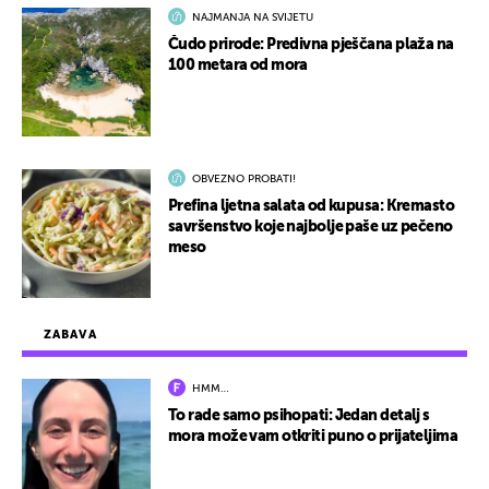
NAJMANJA NA SVIJETU
Čudo prirode: Predivna pješčana plaža na
100 metara od mora
OBVEZNO PROBATI!
Prefina ljetna salata od kupusa: Kremasto
savršenstvo koje najbolje paše uz pečeno
meso
ZABAVA
HMM…
To rade samo psihopati: Jedan detalj s
mora može vam otkriti puno o prijateljima