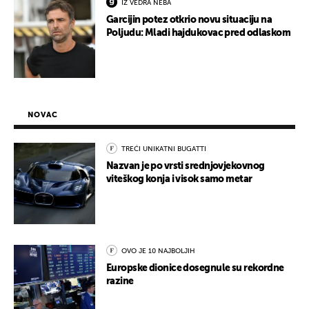
IZ VEDRA NEBA
Garcijin potez otkrio novu situaciju na
Poljudu: Mladi hajdukovac pred odlaskom
NOVAC
TREĆI UNIKATNI BUGATTI
Nazvan je po vrsti srednjovjekovnog
viteškog konja i visok samo metar
OVO JE 10 NAJBOLJIH
Europske dionice dosegnule su rekordne
razine