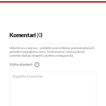
Komentari
(0)
Uključite se u raspravu – podijelite svoje mišljenje, postavite pitanja ili
ponudite svoj pogled na temu. Vaš komentar može potaknuti
zanimljiv dijalog i obogatiti zajednicu našeg portala.
Važna obavijest
!