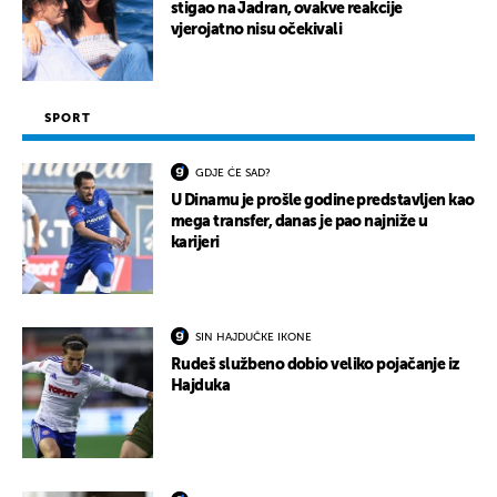
stigao na Jadran, ovakve reakcije
vjerojatno nisu očekivali
SPORT
GDJE ĆE SAD?
U Dinamu je prošle godine predstavljen kao
mega transfer, danas je pao najniže u
karijeri
SIN HAJDUČKE IKONE
Rudeš službeno dobio veliko pojačanje iz
Hajduka