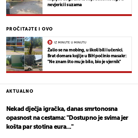
nevjerici i suzama
PROČITAJTE I OVO
IZ MINUTE U MINUTU
Žalio se na mobing, u školi bili i učenici.
Brat domara koji je u BiH počinio masakr:
"Ne znam što mu je bilo, bio je vjernik"
AKTUALNO
Nekad dječja igračka, danas smrtonosna
opasnost na cestama: "Dostupno je svima jer
košta par stotina eura..."