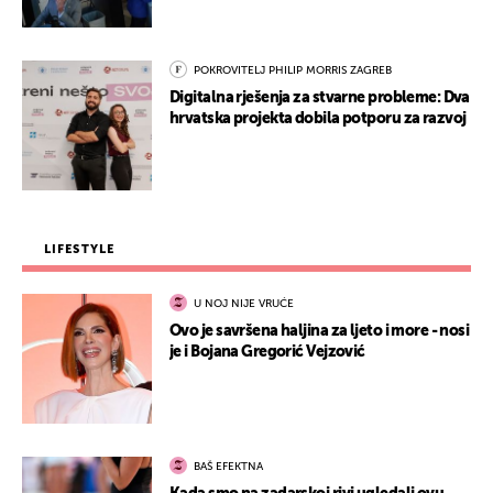
POKROVITELJ PHILIP MORRIS ZAGREB
Digitalna rješenja za stvarne probleme: Dva
hrvatska projekta dobila potporu za razvoj
LIFESTYLE
U NOJ NIJE VRUĆE
Ovo je savršena haljina za ljeto i more - nosi
je i Bojana Gregorić Vejzović
BAŠ EFEKTNA