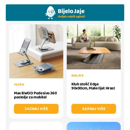
800,10 €
Klub stolić Edge
15,99 €
90x90cm, Materijal: Hrast
Max BWOO Podesivo 360
postolje za mobitel
SAZNAJ VIŠE
SAZNAJ VIŠE