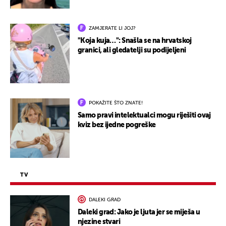
ZAMJERATE LI JOJ?
"Koja kuja…": Snašla se na hrvatskoj
granici, ali gledatelji su podijeljeni
POKAŽITE ŠTO ZNATE!
Samo pravi intelektualci mogu riješiti ovaj
kviz bez ijedne pogreške
TV
DALEKI GRAD
Daleki grad: Jako je ljuta jer se miješa u
njezine stvari