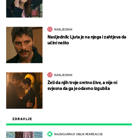
NASLJEDNIK
Nasljednik: Ljuta je na njega i zahtjeva da
učini nešto
NASLJEDNIK
Želi da njih troje sretno žive, a nije ni
svjesna da ga je odavno izgubila
ZDRAVLJE
NAJSIGURNIJI OBLIK REKREACIJE