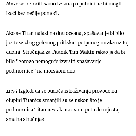
Može se otvoriti samo izvana pa putnici ne bi mogli
izaći bez nečije pomoći.
Ako se Titan nalazi na dnu oceana, spašavanje bi bilo
UKLJUČITE NOTIFIKACIJE
još teže zbog golemog pritiska i potpunog mraka na toj
dubini. Stručnjak za Titanik
Tim Maltin
rekao je da bi
bilo "gotovo nemoguće izvršiti spašavanje
podmornice" na morskom dnu.
11:55
Izgledi da se buduća istraživanja provode na
olupini Titanica smanjili su se nakon što je
podmornica Titan nestala na svom putu do mjesta,
smatra stručnjak.