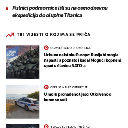
Putnici podmornice išli su na osmodnevnu
ekspediciju do olupine Titanica
TRI VIJESTI O KOJIMA SE PRIČA
OBAVJEŠTAJNO UPOZORENJE
Uzbuna na istoku Europe: Rusija bi mogla
napasti, a poznato i kada! Moguć i kopneni
upad u članicu NATO-a
ČEKA SE NALAZ OBDUKCIJE
U moru pronađeno tijelo: Otkriveno o
kome se radi
"I DALJE SU PLESALI, VRIŠTALI..."