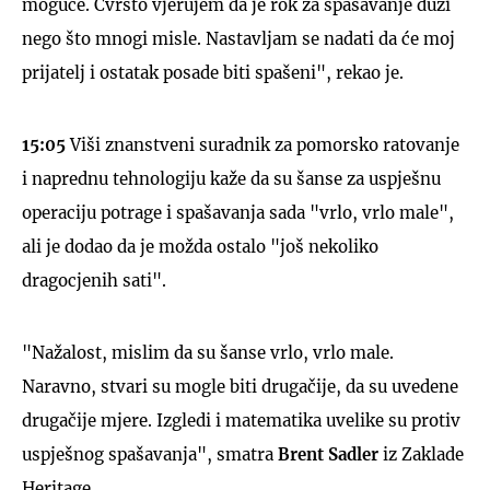
moguće. Čvrsto vjerujem da je rok za spašavanje duži
nego što mnogi misle. Nastavljam se nadati da će moj
prijatelj i ostatak posade biti spašeni", rekao je.
15:05
Viši znanstveni suradnik za pomorsko ratovanje
i naprednu tehnologiju kaže da su šanse za uspješnu
operaciju potrage i spašavanja sada "vrlo, vrlo male",
ali je dodao da je možda ostalo "još nekoliko
dragocjenih sati".
"Nažalost, mislim da su šanse vrlo, vrlo male.
Naravno, stvari su mogle biti drugačije, da su uvedene
drugačije mjere. Izgledi i matematika uvelike su protiv
uspješnog spašavanja", smatra
Brent Sadler
iz Zaklade
Heritage.