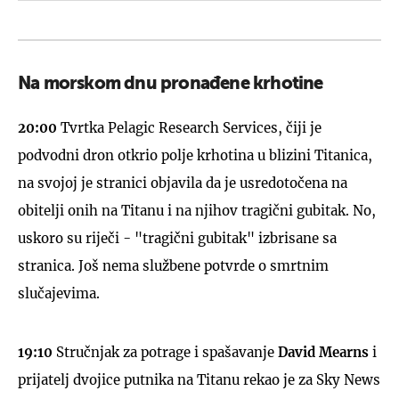
Na morskom dnu pronađene krhotine
20:00
Tvrtka Pelagic Research Services, čiji je
podvodni dron otkrio polje krhotina u blizini Titanica,
na svojoj je stranici objavila da je usredotočena na
obitelji onih na Titanu i na njihov tragični gubitak. No,
uskoro su riječi - "tragični gubitak" izbrisane sa
stranica. Još nema službene potvrde o smrtnim
slučajevima.
19:10
Stručnjak za potrage i spašavanje
David Mearns
i
prijatelj dvojice putnika na Titanu rekao je za Sky News