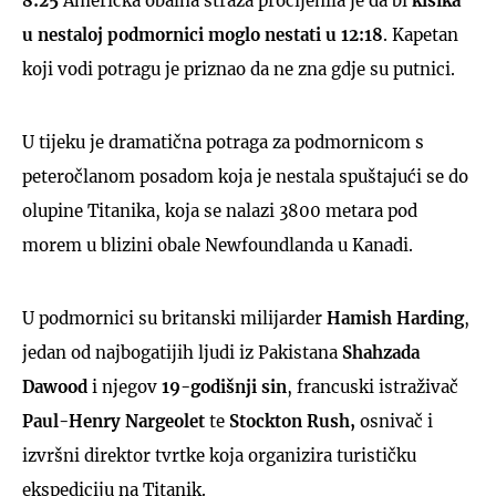
8:25
Američka obalna straža procijenila je da bi
kisika
u nestaloj podmornici moglo nestati u 12:18
. Kapetan
koji vodi potragu je priznao da ne zna gdje su putnici.
U tijeku je dramatična potraga za podmornicom s
peteročlanom posadom koja je nestala spuštajući se do
olupine Titanika, koja se nalazi 3800 metara pod
morem u blizini obale Newfoundlanda u Kanadi.
U podmornici su britanski milijarder
Hamish Harding
,
jedan od najbogatijih ljudi iz Pakistana
Shahzada
Dawood
i njegov
19-godišnji sin
, francuski istraživač
Paul-Henry Nargeolet
te
Stockton Rush,
osnivač i
izvršni direktor tvrtke koja organizira turističku
ekspediciju na Titanik.