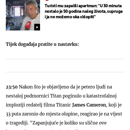
Turisti mu zapalili apartman: "U 30 minuta
nestalo je 50 godina našeg života, supruga
i ja ne možemo oka sklopiti"
Tijek događaja pratite u nastavku:
23:50
Nakon što je objavljeno da je petero ljudi na
nestaloj podmornici Titan poginulo u katastrofalnoj
imploziji redatelj filma Titanic
James Cameron
, koji je
33 puta zaronio do mjesta olupine, reagirao je na vijest
o tragediji. "Zapanjujuće je koliko su slične ove