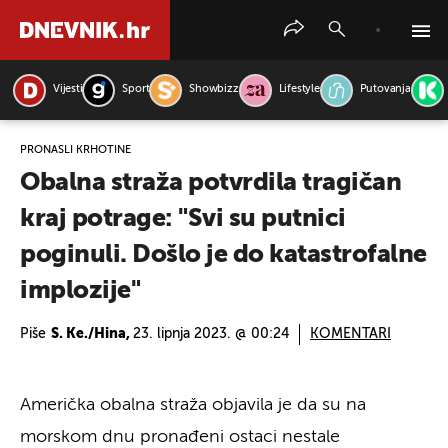
Vijesti
Sport
Showbizz
Lifestyle
Putovanja
PRETRAŽITE VIJESTI
PRONAŠLI KRHOTINE
Obalna straža potvrdila tragičan
kraj potrage: "Svi su putnici
poginuli. Došlo je do katastrofalne
implozije"
Piše
S. Ke./Hina,
23. lipnja 2023. @ 00:24
KOMENTARI
Američka obalna straža objavila je da su na
morskom dnu pronađeni ostaci nestale