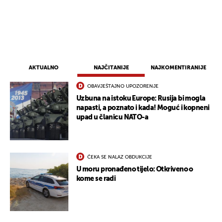
AKTUALNO
NAJČITANIJE
NAJKOMENTIRANIJE
OBAVJEŠTAJNO UPOZORENJE
Uzbuna na istoku Europe: Rusija bi mogla
napasti, a poznato i kada! Moguć i kopneni
upad u članicu NATO-a
ČEKA SE NALAZ OBDUKCIJE
U moru pronađeno tijelo: Otkriveno o
kome se radi