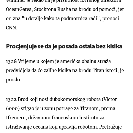
Wimmer je rekao da je prisutnost izvršnog direktora
OceanGatea, Stocktona Rusha na brodu od pomoći, jer
on zna "u detalje kako ta podmornica radi", prenosi
CNN.
Procjenjuje se da je posada ostala bez kisika
13:18
Vrijeme u kojem je američka obalna straža
predvidjela da će zalihe kisika na brodu Titan isteći, je
prošlo.
13:12
Brod koji nosi dubokomorskog robota (Victor
6000) stigao je u zonu potrage za Titanom, prema
Ifremeru, državnom francuskom institutu za
istraživanje oceana koji upravlja robotom. Pretražuje