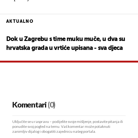
AKTUALNO
Dok u Zagrebu s time muku muče, u dva su
hrvatska grada u vrtiće upisana - sva djeca
Komentari
(0)
Uključite se u raspravu – podijelite svoje mišljenje, postavite pitanja ili
ponudite svoj pogled na temu. Vaš komentar može potaknuti
zanimljiv dijalog i obogatiti zajednicu našeg portala.