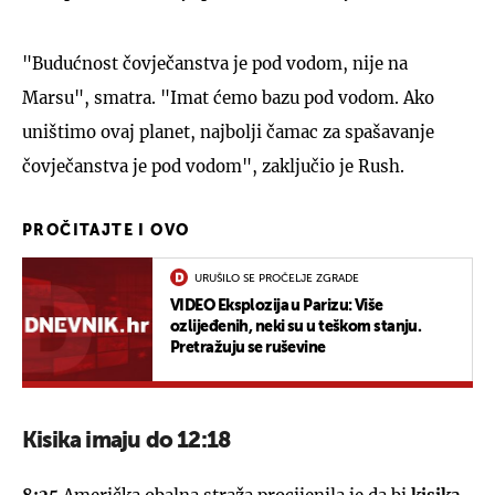
"Budućnost čovječanstva je pod vodom, nije na
Marsu", smatra. "Imat ćemo bazu pod vodom. Ako
uništimo ovaj planet, najbolji čamac za spašavanje
čovječanstva je pod vodom", zaključio je Rush.
PROČITAJTE I OVO
URUŠILO SE PROČELJE ZGRADE
VIDEO Eksplozija u Parizu: Više
ozlijeđenih, neki su u teškom stanju.
Pretražuju se ruševine
Kisika imaju do 12:18