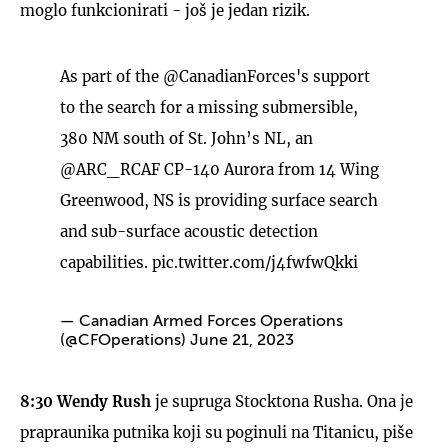
moglo funkcionirati - još je jedan rizik.
As part of the
@CanadianForces
's support
to the search for a missing submersible,
380 NM south of St. John’s NL, an
@ARC_RCAF
CP-140 Aurora from 14 Wing
Greenwood, NS is providing surface search
and sub-surface acoustic detection
capabilities.
pic.twitter.com/j4fwfwQkki
— Canadian Armed Forces Operations
(@CFOperations)
June 21, 2023
8:30 Wendy Rush
je supruga Stocktona Rusha. Ona je
prapraunika putnika koji su poginuli na Titanicu, piše