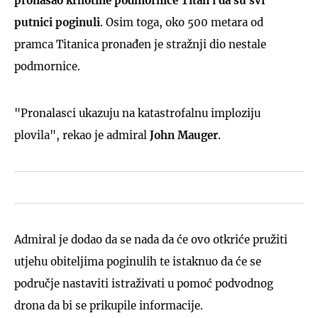
pronašao krhotine podmornice Titan i da su svi
putnici poginuli
. Osim toga, oko 500 metara od
pramca Titanica pronađen je stražnji dio nestale
podmornice.
"Pronalasci ukazuju na katastrofalnu imploziju
plovila", rekao je admiral
John Mauger
.
Admiral je dodao da se nada da će ovo otkriće pružiti
utjehu obiteljima poginulih te istaknuo da će se
područje nastaviti istraživati u pomoć podvodnog
drona da bi se prikupile informacije.