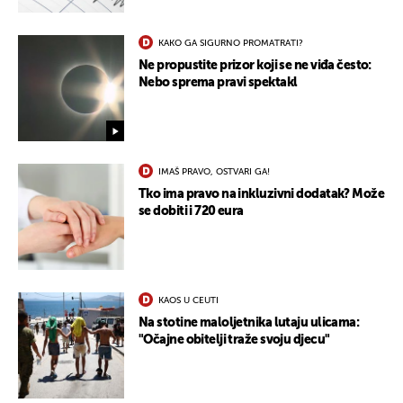
KAKO GA SIGURNO PROMATRATI?
Ne propustite prizor koji se ne viđa često:
Nebo sprema pravi spektakl
UKLJUČITE NOTIFIKACIJE
IMAŠ PRAVO, OSTVARI GA!
Tko ima pravo na inkluzivni dodatak? Može
se dobiti i 720 eura
KAOS U CEUTI
Na stotine maloljetnika lutaju ulicama:
"Očajne obitelji traže svoju djecu"