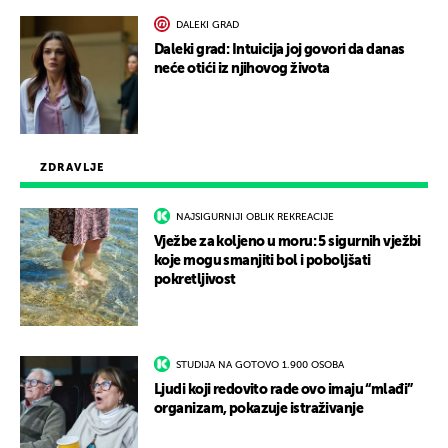
DALEKI GRAD
Daleki grad: Intuicija joj govori da danas
neće otići iz njihovog života
ZDRAVLJE
NAJSIGURNIJI OBLIK REKREACIJE
Vježbe za koljeno u moru: 5 sigurnih vježbi
koje mogu smanjiti bol i poboljšati
pokretljivost
STUDIJA NA GOTOVO 1.900 OSOBA
Ljudi koji redovito rade ovo imaju “mlađi”
organizam, pokazuje istraživanje