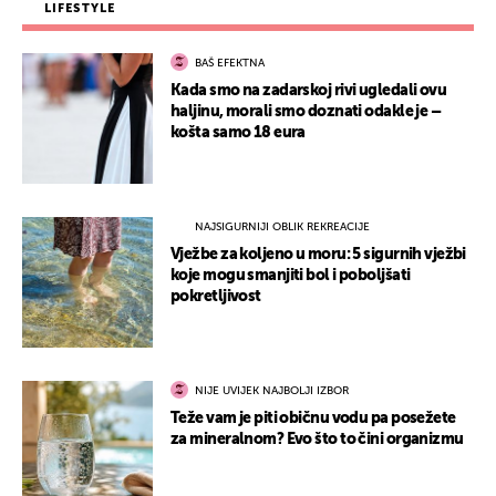
LIFESTYLE
BAŠ EFEKTNA
Kada smo na zadarskoj rivi ugledali ovu
haljinu, morali smo doznati odakle je –
košta samo 18 eura
NAJSIGURNIJI OBLIK REKREACIJE
Vježbe za koljeno u moru: 5 sigurnih vježbi
koje mogu smanjiti bol i poboljšati
pokretljivost
NIJE UVIJEK NAJBOLJI IZBOR
Teže vam je piti običnu vodu pa posežete
za mineralnom? Evo što to čini organizmu