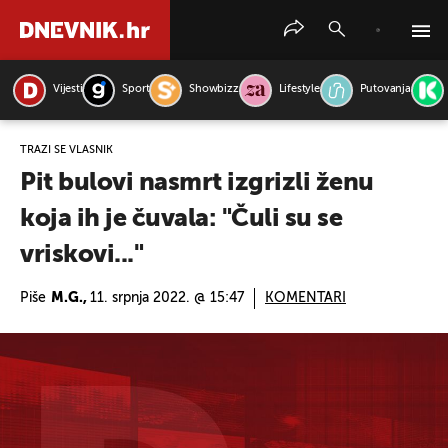
Vijesti
Sport
Showbizz
Lifestyle
Putovanja
PRETRAŽITE VIJESTI
TRAŽI SE VLASNIK
Pit bulovi nasmrt izgrizli ženu
koja ih je čuvala: "Čuli su se
vriskovi..."
Piše
M.G.,
11. srpnja 2022. @ 15:47
KOMENTARI