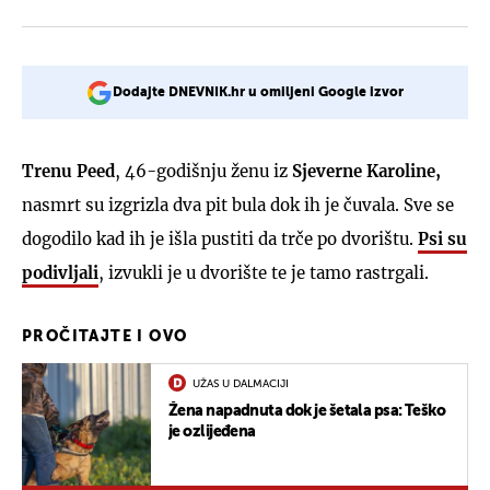
Dodajte DNEVNIK.hr u omiljeni Google izvor
Trenu Peed
, 46-godišnju ženu iz
Sjeverne Karoline,
nasmrt su izgrizla dva pit bula dok ih je čuvala. Sve se
dogodilo kad ih je išla pustiti da trče po dvorištu.
Psi su
podivljali
, izvukli je u dvorište te je tamo rastrgali.
PROČITAJTE I OVO
UŽAS U DALMACIJI
Žena napadnuta dok je šetala psa: Teško
je ozlijeđena