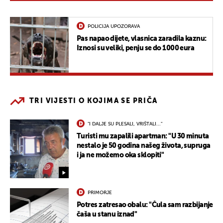
POLICIJA UPOZORAVA
Pas napao dijete, vlasnica zaradila kaznu:
Iznosi su veliki, penju se do 1000 eura
TRI VIJESTI O KOJIMA SE PRIČA
"I DALJE SU PLESALI, VRIŠTALI..."
Turisti mu zapalili apartman: "U 30 minuta
nestalo je 50 godina našeg života, supruga
i ja ne možemo oka sklopiti"
PRIMORJE
Potres zatresao obalu: "Čula sam razbijanje
čaša u stanu iznad"