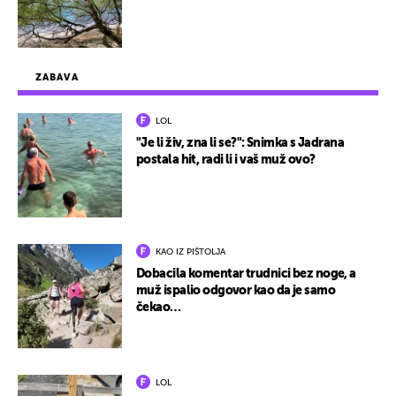
ZABAVA
LOL
"Je li živ, zna li se?": Snimka s Jadrana
postala hit, radi li i vaš muž ovo?
KAO IZ PIŠTOLJA
Dobacila komentar trudnici bez noge, a
muž ispalio odgovor kao da je samo
čekao…
LOL