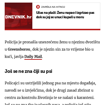
ZAVRŠILA NA HITNOJ
Užas na plaži: Ženu napao i izgrizao pas
dok su joj se unuci kupali u moru
Policija je pronašla unesrećenu ženu u njezinu dvorištu
u
Greensborou
, dok je njezin sin za to vrijeme bio u
kući, javlja
Daily Mail
.
Još se ne zna čiji su psi
Policajci su ustrijelili jednog psa na mjestu događaja,
navodi se u izvješćima, dok je drugi zasad zbrinut u
centru za kontrolu životinja te se nalazi u karanteni.
Još se ne zna tko je vlasnik pasa, a policija još nije