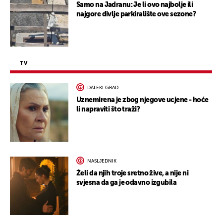
Samo na Jadranu: Je li ovo najbolje ili
najgore divlje parkiralište ove sezone?
TV
DALEKI GRAD
Uznemirena je zbog njegove ucjene - hoće
li napraviti što traži?
NASLJEDNIK
Želi da njih troje sretno žive, a nije ni
svjesna da ga je odavno izgubila