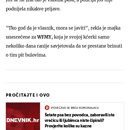
podnijela nikakve prijave.
"Tko god da je vlasnik, mora se javiti", rekla je majka
unesrećene za
WFMY,
koja je svojoj kćerki samo
nekoliko dana ranije savjetovala da se prestane brinuti
o tim pit bulovima.
PROČITAJTE I OVO
POVEĆAVA SE BROJ KOMUNALACA
Šetate psa bez povodca, zaboravili ste
vrećicu ili ljubimca niste čipirali?
Provjerite kolike su kazne