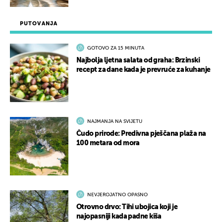
PUTOVANJA
GOTOVO ZA 15 MINUTA
Najbolja ljetna salata od graha: Brzinski
recept za dane kada je prevruće za kuhanje
NAJMANJA NA SVIJETU
Čudo prirode: Predivna pješčana plaža na
100 metara od mora
NEVJEROJATNO OPASNO
Otrovno drvo: Tihi ubojica koji je
najopasniji kada padne kiša