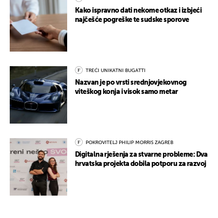
Kako ispravno dati nekome otkaz i izbjeći
najčešće pogreške te sudske sporove
TREĆI UNIKATNI BUGATTI
Nazvan je po vrsti srednjovjekovnog
viteškog konja i visok samo metar
POKROVITELJ PHILIP MORRIS ZAGREB
Digitalna rješenja za stvarne probleme: Dva
hrvatska projekta dobila potporu za razvoj