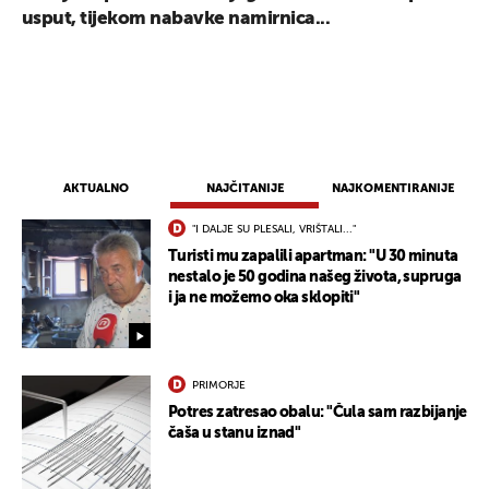
usput, tijekom nabavke namirnica...
AKTUALNO
NAJČITANIJE
NAJKOMENTIRANIJE
"I DALJE SU PLESALI, VRIŠTALI..."
Turisti mu zapalili apartman: "U 30 minuta
nestalo je 50 godina našeg života, supruga
i ja ne možemo oka sklopiti"
PRIMORJE
Potres zatresao obalu: "Čula sam razbijanje
čaša u stanu iznad"