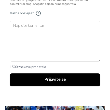
ponudite svoj pogled na temu. Vaš komentar može potaknuti
zanimljiv dijalog i obogatiti zajednicu našeg portala.
Važna obavijest
!
1500 znakova preostalo
Prijavite se