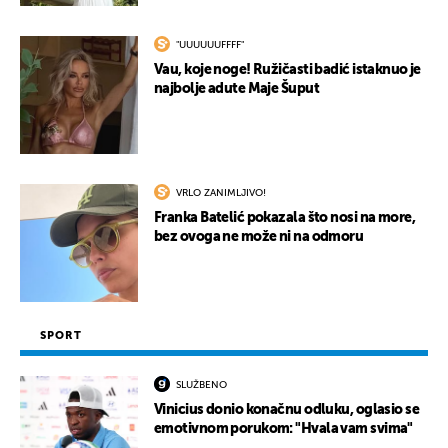
"UUUUUUFFFF"
Vau, koje noge! Ružičasti badić istaknuo je
najbolje adute Maje Šuput
VRLO ZANIMLJIVO!
Franka Batelić pokazala što nosi na more,
bez ovoga ne može ni na odmoru
SPORT
SLUŽBENO
Vinicius donio konačnu odluku, oglasio se
emotivnom porukom: "Hvala vam svima"