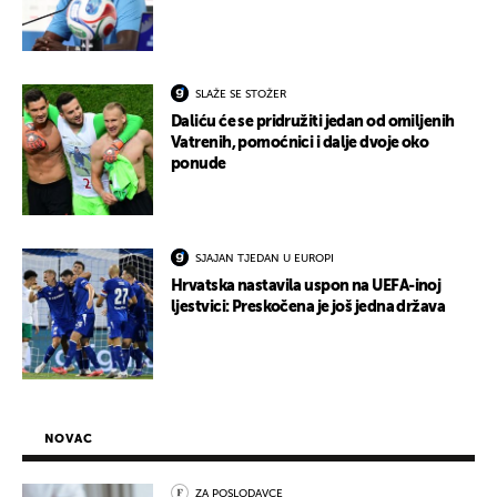
SLAŽE SE STOŽER
Daliću će se pridružiti jedan od omiljenih
Vatrenih, pomoćnici i dalje dvoje oko
ponude
SJAJAN TJEDAN U EUROPI
Hrvatska nastavila uspon na UEFA-inoj
ljestvici: Preskočena je još jedna država
NOVAC
ZA POSLODAVCE