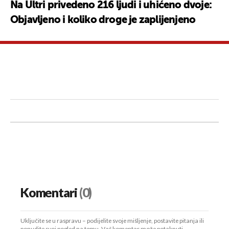
Na Ultri privedeno 216 ljudi i uhićeno dvoje:
Objavljeno i koliko droge je zaplijenjeno
Komentari
(0)
Uključite se u raspravu – podijelite svoje mišljenje, postavite pitanja ili