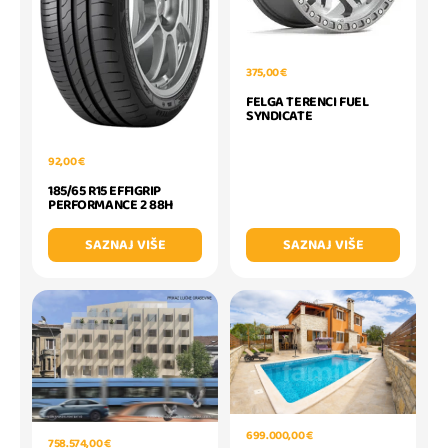
375,00 €
FELGA TERENCI FUEL
SYNDICATE
92,00 €
185/65 R15 EFFIGRIP
PERFORMANCE 2 88H
SAZNAJ VIŠE
SAZNAJ VIŠE
699.000,00 €
758.574,00 €