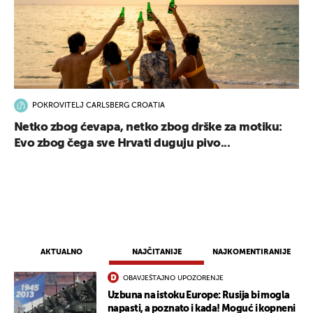
POKROVITELJ CARLSBERG CROATIA
Netko zbog ćevapa, netko zbog drške za motiku:
Evo zbog čega sve Hrvati duguju pivo...
AKTUALNO
NAJČITANIJE
NAJKOMENTIRANIJE
OBAVJEŠTAJNO UPOZORENJE
Uzbuna na istoku Europe: Rusija bi mogla
napasti, a poznato i kada! Moguć i kopneni