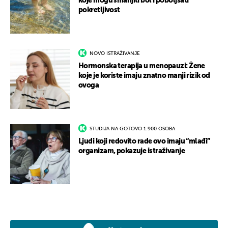
koje mogu smanjiti bol i poboljšati
pokretljivost
NOVO ISTRAŽIVANJE
Hormonska terapija u menopauzi: Žene
koje je koriste imaju znatno manji rizik od
ovoga
STUDIJA NA GOTOVO 1.900 OSOBA
Ljudi koji redovito rade ovo imaju “mlađi”
organizam, pokazuje istraživanje