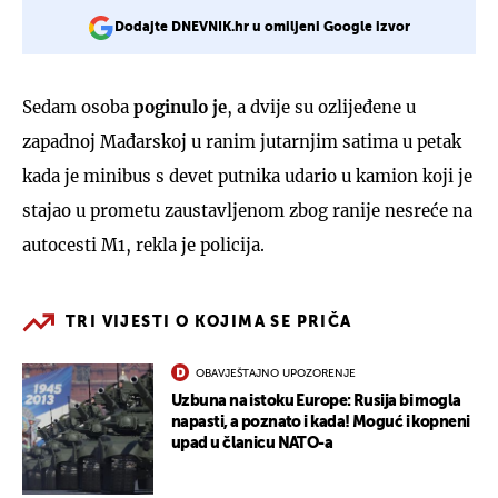
Dodajte DNEVNIK.hr u omiljeni Google izvor
Sedam osoba
poginulo je
, a dvije su ozlijeđene u
zapadnoj Mađarskoj u ranim jutarnjim satima u petak
kada je minibus s devet putnika udario u kamion koji je
stajao u prometu zaustavljenom zbog ranije nesreće na
autocesti M1, rekla je policija.
TRI VIJESTI O KOJIMA SE PRIČA
OBAVJEŠTAJNO UPOZORENJE
Uzbuna na istoku Europe: Rusija bi mogla
napasti, a poznato i kada! Moguć i kopneni
upad u članicu NATO-a