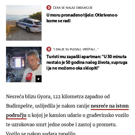
ČEKA SE NALAZ OBDUKCIJE
U moru pronađeno tijelo: Otkriveno o
kome se radi
"I DALJE SU PLESALI, VRIŠTALI..."
Turisti mu zapalili apartman: "U 30 minuta
nestalo je 50 godina našeg života, supruga
i ja ne možemo oka sklopiti"
Nesreća blizu Gyora, 122 kilometra zapadno od
Budimpešte, uslijedila je nakon ranije
nesreće na istom
području
u kojoj je kamion udario u građevinsko vozilo
te uzrokovao smrt jedne osobe i zastoj u prometu.
Vozilo se nakon sudara zapalilo.