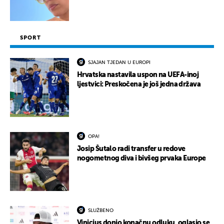
SPORT
SJAJAN TJEDAN U EUROPI
Hrvatska nastavila uspon na UEFA-inoj
ljestvici: Preskočena je još jedna država
OPA!
Josip Šutalo radi transfer u redove
nogometnog diva i bivšeg prvaka Europe
SLUŽBENO
Vinicius donio konačnu odluku, oglasio se