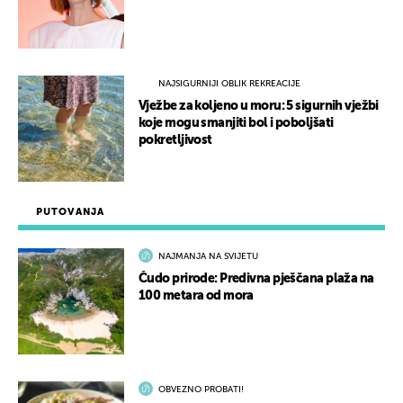
NAJSIGURNIJI OBLIK REKREACIJE
Vježbe za koljeno u moru: 5 sigurnih vježbi
koje mogu smanjiti bol i poboljšati
pokretljivost
PUTOVANJA
NAJMANJA NA SVIJETU
Čudo prirode: Predivna pješčana plaža na
100 metara od mora
OBVEZNO PROBATI!