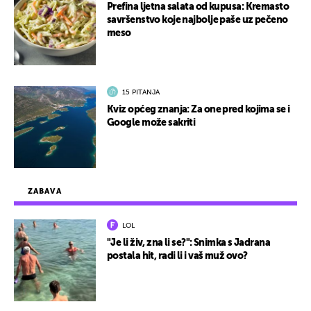
Prefina ljetna salata od kupusa: Kremasto
savršenstvo koje najbolje paše uz pečeno
meso
15 PITANJA
Kviz općeg znanja: Za one pred kojima se i
Google može sakriti
ZABAVA
LOL
"Je li živ, zna li se?": Snimka s Jadrana
postala hit, radi li i vaš muž ovo?