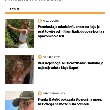
SHOW
U 27. GODINI
Preminula je mlada influencerica koju je
pratilo više od milijun ljudi, dugo se borila s
opakom bolešću
"UUUUUUFFFF"
Vau, koje noge! Ružičasti badić istaknuo je
najbolje adute Maje Šuput
VRLO ZANIMLJIVO!
Franka Batelić pokazala što nosi na more,
bez ovoga ne može ni na odmoru