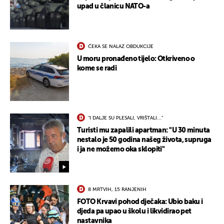
upad u članicu NATO-a
ČEKA SE NALAZ OBDUKCIJE
U moru pronađeno tijelo: Otkriveno o
kome se radi
"I DALJE SU PLESALI, VRIŠTALI..."
Turisti mu zapalili apartman: "U 30 minuta
nestalo je 50 godina našeg života, supruga
i ja ne možemo oka sklopiti"
8 MRTVIH, 15 RANJENIH
UKLJUČITE NOTIFIKACIJE
FOTO Krvavi pohod dječaka: Ubio baku i
djeda pa upao u školu i likvidirao pet
nastavnika