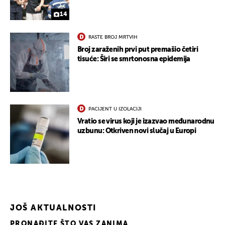
14
RASTE BROJ MRTVIH
Broj zaraženih prvi put premašio četiri
tisuće: Širi se smrtonosna epidemija
PACIJENT U IZOLACIJI
Vratio se virus koji je izazvao međunarodnu
uzbunu: Otkriven novi slučaj u Europi
JOŠ AKTUALNOSTI
PRONAĐITE ŠTO VAS ZANIMA