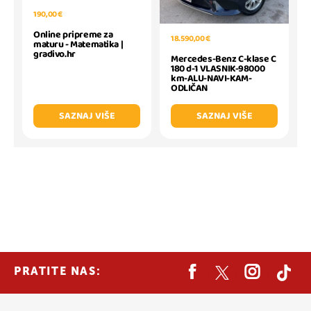
190,00 €
Online pripreme za
18.590,00 €
maturu - Matematika |
gradivo.hr
Mercedes-Benz C-klase C
180 d-1 VLASNIK-98000
km-ALU-NAVI-KAM-
ODLIČAN
SAZNAJ VIŠE
SAZNAJ VIŠE
PRATITE NAS: