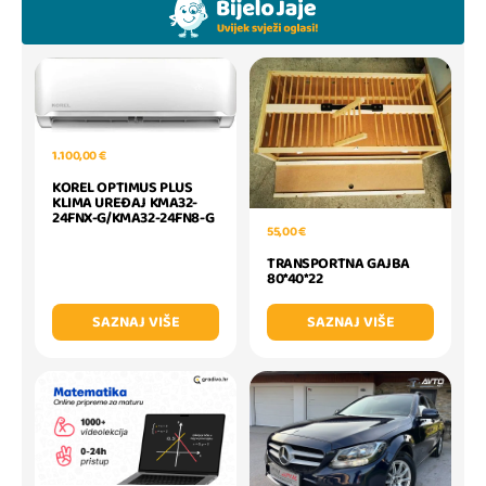
1.100,00 €
KOREL OPTIMUS PLUS
KLIMA UREĐAJ KMA32-
24FNX-G/KMA32-24FN8-G
55,00 €
TRANSPORTNA GAJBA
80*40*22
SAZNAJ VIŠE
SAZNAJ VIŠE