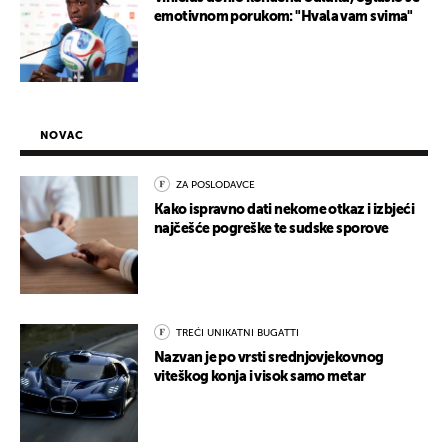
emotivnom porukom: "Hvala vam svima"
NOVAC
ZA POSLODAVCE
Kako ispravno dati nekome otkaz i izbjeći
najčešće pogreške te sudske sporove
TREĆI UNIKATNI BUGATTI
Nazvan je po vrsti srednjovjekovnog
viteškog konja i visok samo metar