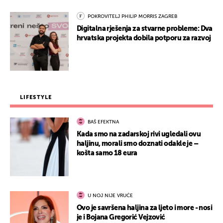
POKROVITELJ PHILIP MORRIS ZAGREB
Digitalna rješenja za stvarne probleme: Dva
hrvatska projekta dobila potporu za razvoj
LIFESTYLE
BAŠ EFEKTNA
Kada smo na zadarskoj rivi ugledali ovu
haljinu, morali smo doznati odakle je –
košta samo 18 eura
U NOJ NIJE VRUĆE
Ovo je savršena haljina za ljeto i more - nosi
je i Bojana Gregorić Vejzović