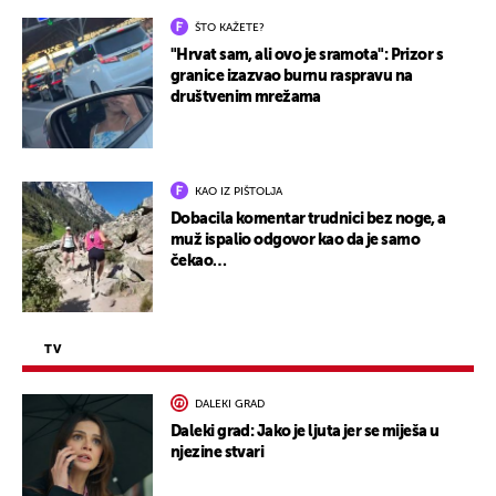
ŠTO KAŽETE?
"Hrvat sam, ali ovo je sramota": Prizor s
granice izazvao burnu raspravu na
društvenim mrežama
KAO IZ PIŠTOLJA
Dobacila komentar trudnici bez noge, a
muž ispalio odgovor kao da je samo
čekao…
TV
DALEKI GRAD
Daleki grad: Jako je ljuta jer se miješa u
njezine stvari