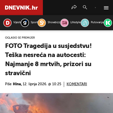
Vijesti
Sport
Showbizz
Lifestyle
Putovanja
PRETRAŽITE VIJESTI
OGLASIO SE PREMIJER
FOTO Tragedija u susjedstvu!
Teška nesreća na autocesti:
Najmanje 8 mrtvih, prizori su
stravični
Piše
Hina,
12. lipnja 2026. @ 10:25
KOMENTARI