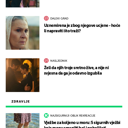
DALEKI GRAD
Uznemirena je zbog njegove ucjene - hoće
li napraviti što traži?
NASLJEDNIK
Želi da njih troje sretno žive, a nije ni
svjesna da ga je odavno izgubila
ZDRAVLJE
NAJSIGURNIJI OBLIK REKREACIJE
Vježbe za koljeno u moru: 5 sigurnih vježbi