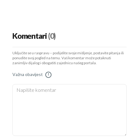
Komentari
(0)
Uključite se u raspravu – podijelite svoje mišljenje, postavite pitanja ili
ponudite svoj pogled na temu. Vaš komentar može potaknuti
zanimljiv dijalog i obogatiti zajednicu našeg portala.
Važna obavijest
!