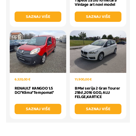
Tapete za zid 10 metara
Vintage art novi model
SAZNAJ VIŠE
SAZNAJ VIŠE
6.320,00 €
11.900,00 €
RENAULT KANGOO 1.5
BMW serija 2 Gran Tourer
DCI*Klima*Tempomat*
218d ,2016 GOD, ALU
FELGE,KARTICE
SAZNAJ VIŠE
SAZNAJ VIŠE