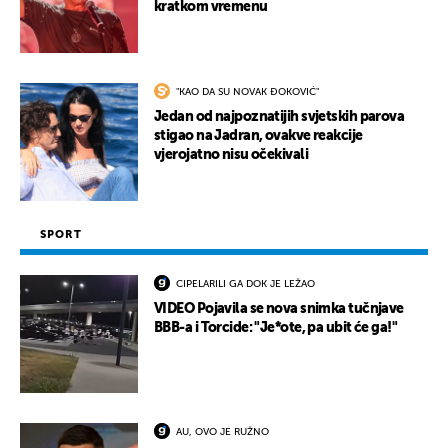
kratkom vremenu
"KAO DA SU NOVAK ĐOKOVIĆ"
Jedan od najpoznatijih svjetskih parova
stigao na Jadran, ovakve reakcije
vjerojatno nisu očekivali
SPORT
CIPELARILI GA DOK JE LEŽAO
VIDEO Pojavila se nova snimka tučnjave
BBB-a i Torcide: "Je*ote, pa ubit će ga!"
AU, OVO JE RUŽNO