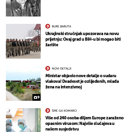
BURE BARUTA
Ukrajinski stručnjak upozorava na novu
prijetnju: Ovaj grad u BiH-u bi mogao biti
žarište
NOVI DETALJI
Ministar objavio nove detalje o sudaru
UKLJUČITE NOTIFIKACIJE
vlakova! Dvadeset je ozlijeđenih, mlađa
žena na intenzivnoj
9
ŠIRE GA KOMARCI
Više od 240 osoba diljem Europe zaraženo
opasnim virusom: Najviše slučajeva u
našem susjedstvu