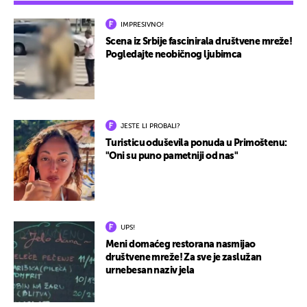
IMPRESIVNO!
Scena iz Srbije fascinirala društvene mreže!
Pogledajte neobičnog ljubimca
JESTE LI PROBALI?
Turisticu oduševila ponuda u Primoštenu:
"Oni su puno pametniji od nas"
UPS!
Meni domaćeg restorana nasmijao
društvene mreže! Za sve je zaslužan
urnebesan naziv jela