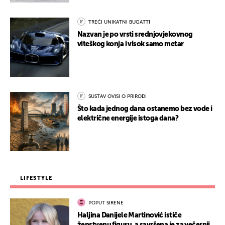
TREĆI UNIKATNI BUGATTI
Nazvan je po vrsti srednjovjekovnog
viteškog konja i visok samo metar
SUSTAV OVISI O PRIRODI
Što kada jednog dana ostanemo bez vode i
električne energije istoga dana?
LIFESTYLE
POPUT SIRENE
Haljina Danijele Martinović ističe