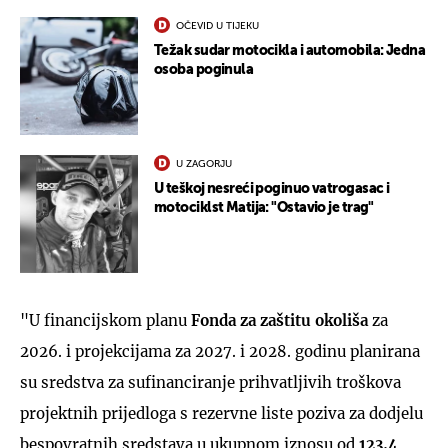
OČEVID U TIJEKU
Težak sudar motocikla i automobila: Jedna
osoba poginula
U ZAGORJU
U teškoj nesreći poginuo vatrogasac i
motociklst Matija: "Ostavio je trag"
"U financijskom planu
Fonda za zaštitu okoliša
za
2026. i projekcijama za 2027. i 2028. godinu planirana
su sredstva za sufinanciranje prihvatljivih troškova
projektnih prijedloga s rezervne liste poziva za dodjelu
bespovratnih sredstava u ukupnom iznosu od
123,4