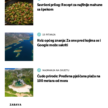
Savršeni prilog: Recept za najfinije mahune
sa špekom
15 PITANJA
Kviz općeg znanja: Za one pred kojima se i
Google može sakriti
NAJMANJA NA SVIJETU
Čudo prirode: Predivna pješčana plaža na
100 metara od mora
ZABAVA