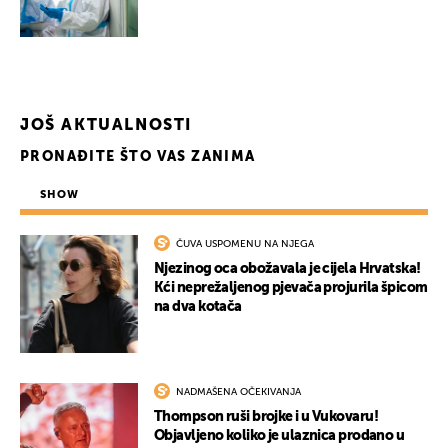
JOŠ AKTUALNOSTI
PRONAĐITE ŠTO VAS ZANIMA
SHOW
ČUVA USPOMENU NA NJEGA
Njezinog oca obožavala je cijela Hrvatska!
Kći neprežaljenog pjevača projurila špicom
na dva kotača
NADMAŠENA OČEKIVANJA
Thompson ruši brojke i u Vukovaru!
Objavljeno koliko je ulaznica prodano u