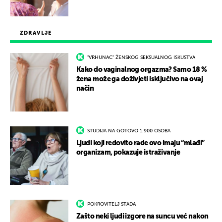
ZDRAVLJE
"VRHUNAC" ŽENSKOG SEKSUALNOG ISKUSTVA
Kako do vaginalnog orgazma? Samo 18 %
žena može ga doživjeti isključivo na ovaj
način
STUDIJA NA GOTOVO 1.900 OSOBA
Ljudi koji redovito rade ovo imaju “mlađi”
organizam, pokazuje istraživanje
POKROVITELJ STADA
Zašto neki ljudi izgore na suncu već nakon