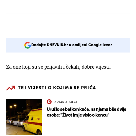
Dodajte DNEVNIK.hr u omiljeni Google izvor
Za one koji su se prijavili i čekali, dobre vijesti.
TRI VIJESTI O KOJIMA SE PRIČA
DRAMA U RIJECI
Urušio se balkon kuće, na njemu bile dvije
osobe: "Život im je visio o koncu"