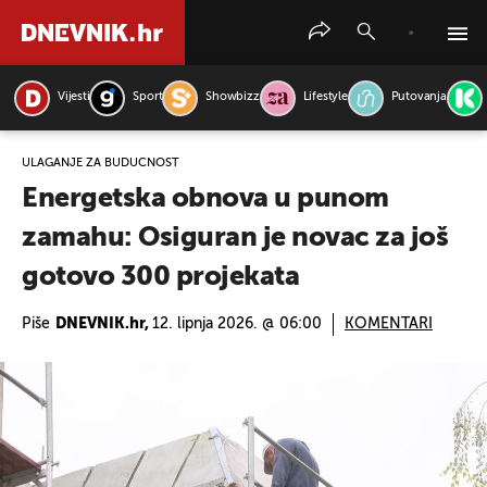
Vijesti
Sport
Showbizz
Lifestyle
Putovanja
PRETRAŽITE VIJESTI
ULAGANJE ZA BUDUĆNOST
Energetska obnova u punom
zamahu: Osiguran je novac za još
gotovo 300 projekata
Piše
DNEVNIK.hr,
12. lipnja 2026. @ 06:00
KOMENTARI