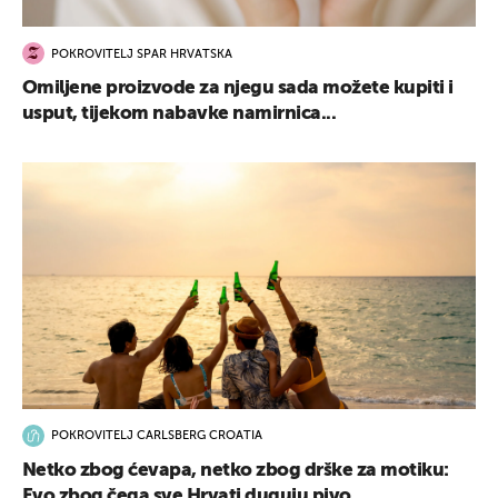
POKROVITELJ SPAR HRVATSKA
Omiljene proizvode za njegu sada možete kupiti i
usput, tijekom nabavke namirnica...
POKROVITELJ CARLSBERG CROATIA
Netko zbog ćevapa, netko zbog drške za motiku:
Evo zbog čega sve Hrvati duguju pivo...