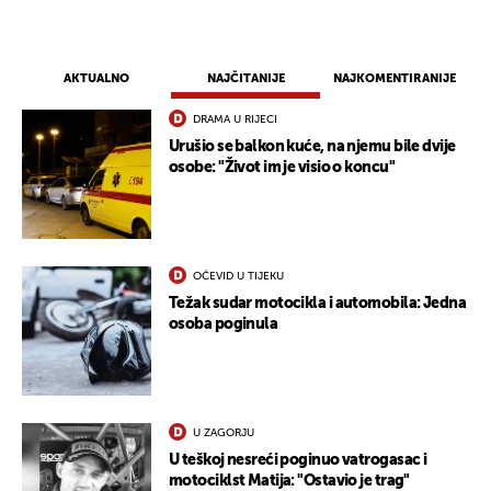
AKTUALNO
NAJČITANIJE
NAJKOMENTIRANIJE
DRAMA U RIJECI
Urušio se balkon kuće, na njemu bile dvije
osobe: "Život im je visio o koncu"
OČEVID U TIJEKU
Težak sudar motocikla i automobila: Jedna
osoba poginula
U ZAGORJU
U teškoj nesreći poginuo vatrogasac i
motociklst Matija: "Ostavio je trag"