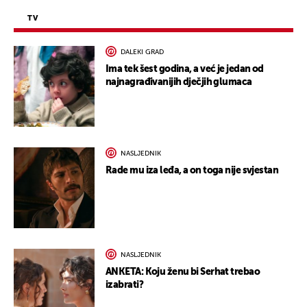
TV
DALEKI GRAD
Ima tek šest godina, a već je jedan od
najnagrađivanijih dječjih glumaca
NASLJEDNIK
Rade mu iza leđa, a on toga nije svjestan
NASLJEDNIK
ANKETA: Koju ženu bi Serhat trebao
izabrati?