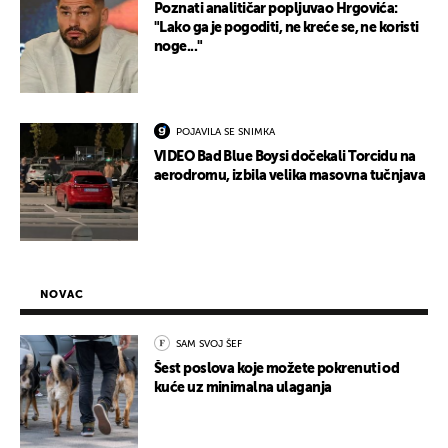
Poznati analitičar popljuvao Hrgovića:
"Lako ga je pogoditi, ne kreće se, ne koristi
noge..."
POJAVILA SE SNIMKA
VIDEO Bad Blue Boysi dočekali Torcidu na
aerodromu, izbila velika masovna tučnjava
NOVAC
SAM SVOJ ŠEF
Šest poslova koje možete pokrenuti od
kuće uz minimalna ulaganja