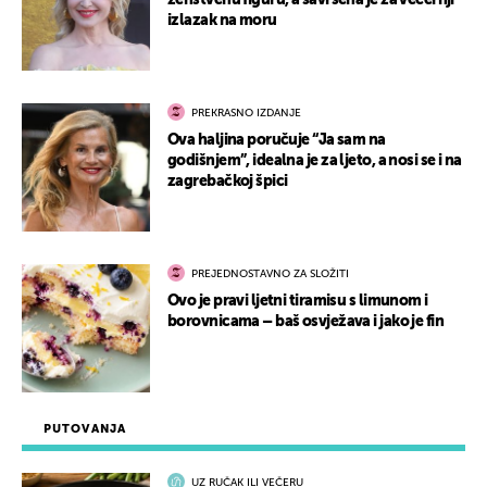
ženstvenu figuru, a savršena je za večernji
izlazak na moru
PREKRASNO IZDANJE
Ova haljina poručuje “Ja sam na
godišnjem”, idealna je za ljeto, a nosi se i na
zagrebačkoj špici
PREJEDNOSTAVNO ZA SLOŽITI
Ovo je pravi ljetni tiramisu s limunom i
borovnicama – baš osvježava i jako je fin
PUTOVANJA
UZ RUČAK ILI VEČERU