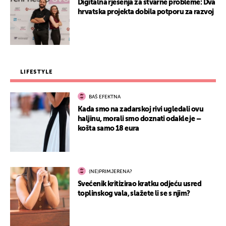
Digitalna rješenja za stvarne probleme: Dva
hrvatska projekta dobila potporu za razvoj
LIFESTYLE
BAŠ EFEKTNA
Kada smo na zadarskoj rivi ugledali ovu
haljinu, morali smo doznati odakle je –
košta samo 18 eura
(NE)PRIMJERENA?
Svećenik kritizirao kratku odjeću usred
toplinskog vala, slažete li se s njim?