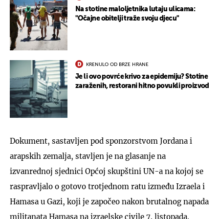
Na stotine maloljetnika lutaju ulicama:
"Očajne obitelji traže svoju djecu"
KRENULO OD BRZE HRANE
Je li ovo povrće krivo za epidemiju? Stotine
zaraženih, restorani hitno povukli proizvod
Dokument, sastavljen pod sponzorstvom Jordana i
arapskih zemalja, stavljen je na glasanje na
izvanrednoj sjednici Općoj skupštini UN-a na kojoj se
raspravljalo o gotovo trotjednom ratu između Izraela i
Hamasa u Gazi, koji je započeo nakon brutalnog napada
militanata Hamasa na izraelske civile 7. listopada.