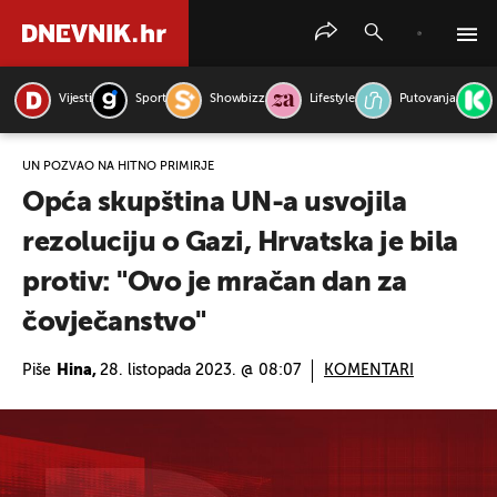
Vijesti
Sport
Showbizz
Lifestyle
Putovanja
PRETRAŽITE VIJESTI
UN POZVAO NA HITNO PRIMIRJE
Opća skupština UN-a usvojila
rezoluciju o Gazi, Hrvatska je bila
protiv: "Ovo je mračan dan za
čovječanstvo"
Piše
Hina,
28. listopada 2023. @ 08:07
KOMENTARI