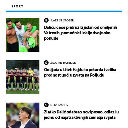
SPORT
SLAŽE SE STOŽER
Daliću će se pridružiti jedan od omiljenih
Vatrenih, pomoćnici i dalje dvoje oko
ponude
ŽALGIRIS RAZBIJEN
Golijada u Litvi: Hajduku petarda i velika
prednost uoči uzvrata na Poljudu
NOVI IZAZOV
Zlatko Dalić odabrao novi posao, odlazi u
jednu od najatraktivnijih zemalja svijeta