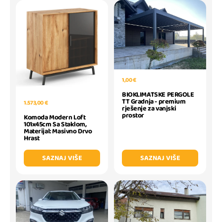
1,00 €
BIOKLIMATSKE PERGOLE
TT Gradnja - premium
1.573,00 €
rješenje za vanjski
prostor
Komoda Modern Loft
101x45cm Sa Staklom,
Materijal: Masivno Drvo
Hrast
SAZNAJ VIŠE
SAZNAJ VIŠE