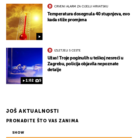
CRVENI ALARM ZA CIJELU HRVATSKU
Temperatura dosegnula 40 stupnjeva, evo
kada stiže promjena
IZLETJELI S CESTE
Užas! Troje poginulih u teškoj nesreći u
Zagrebu, policija objavila nepoznate
detalje
1:02
5
JOŠ AKTUALNOSTI
PRONAĐITE ŠTO VAS ZANIMA
SHOW