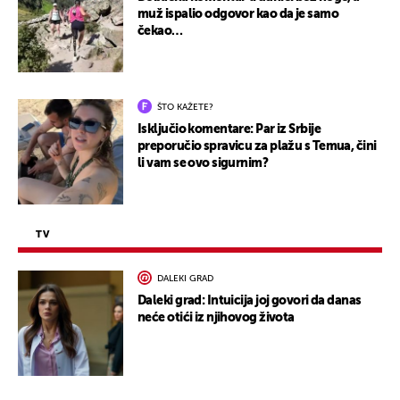
muž ispalio odgovor kao da je samo
čekao…
ŠTO KAŽETE?
Isključio komentare: Par iz Srbije
preporučio spravicu za plažu s Temua, čini
li vam se ovo sigurnim?
TV
DALEKI GRAD
Daleki grad: Intuicija joj govori da danas
neće otići iz njihovog života