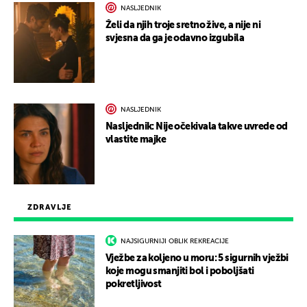
NASLJEDNIK
Želi da njih troje sretno žive, a nije ni
svjesna da ga je odavno izgubila
NASLJEDNIK
Nasljednik: Nije očekivala takve uvrede od
vlastite majke
ZDRAVLJE
NAJSIGURNIJI OBLIK REKREACIJE
Vježbe za koljeno u moru: 5 sigurnih vježbi
koje mogu smanjiti bol i poboljšati
pokretljivost