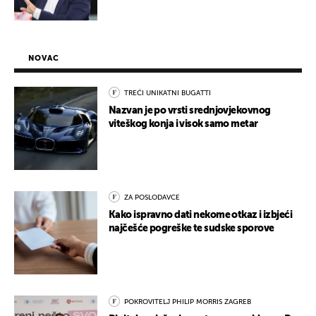
NOVAC
TREĆI UNIKATNI BUGATTI
Nazvan je po vrsti srednjovjekovnog
viteškog konja i visok samo metar
ZA POSLODAVCE
Kako ispravno dati nekome otkaz i izbjeći
najčešće pogreške te sudske sporove
POKROVITELJ PHILIP MORRIS ZAGREB