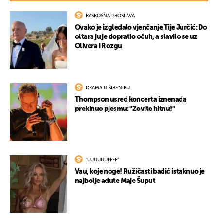
RASKOŠNA PROSLAVA
Ovako je izgledalo vjenčanje Tije Jurčić: Do
oltara ju je dopratio očuh, a slavilo se uz
Olivera i Rozgu
DRAMA U ŠIBENIKU
Thompson usred koncerta iznenada
prekinuo pjesmu: "Zovite hitnu!"
"UUUUUUFFFF"
Vau, koje noge! Ružičasti badić istaknuo je
najbolje adute Maje Šuput