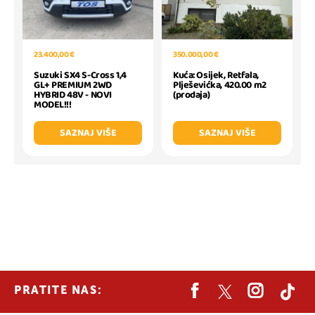
23.400,00 €
350.000,00 €
Suzuki SX4 S-Cross 1,4
Kuća: Osijek, Retfala,
GL+ PREMIUM 2WD
Plješevićka, 420.00 m2
HYBRID 48V - NOVI
(prodaja)
MODEL!!!
SAZNAJ VIŠE
SAZNAJ VIŠE
PRATITE NAS: