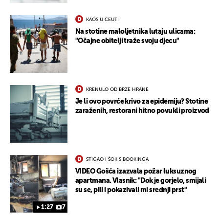
KAOS U CEUTI
Na stotine maloljetnika lutaju ulicama:
"Očajne obitelji traže svoju djecu"
UKLJUČITE NOTIFIKACIJE
KRENULO OD BRZE HRANE
Je li ovo povrće krivo za epidemiju? Stotine
zaraženih, restorani hitno povukli proizvod
STIGAO I ŠOK S BOOKINGA
VIDEO Gošća izazvala požar luksuznog
apartmana. Vlasnik: "Dok je gorjelo, smijali
su se, pili i pokazivali mi srednji prst"
1:27
7