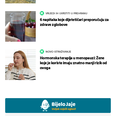
VRIJEDI IH UVRSTITI U PREHRANU
6 napitaka koje dijetetičari preporučuju za
zdrave zglobove
NOVO ISTRAŽIVANJE
Hormonska terapija u menopauzi: Žene
koje je koriste imaju znatno manji rizik od
ovoga