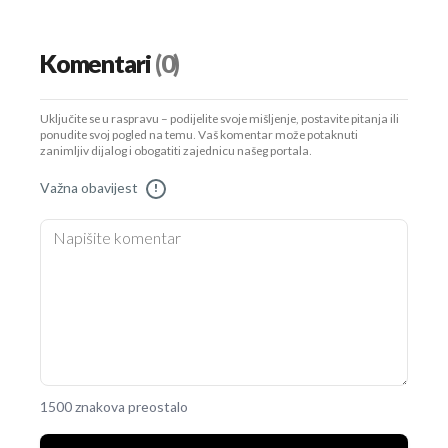
Komentari
(0)
Uključite se u raspravu – podijelite svoje mišljenje, postavite pitanja ili
ponudite svoj pogled na temu. Vaš komentar može potaknuti
zanimljiv dijalog i obogatiti zajednicu našeg portala.
Važna obavijest
!
1500 znakova preostalo