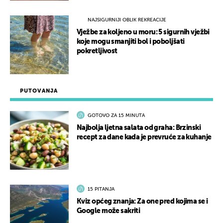
NAJSIGURNIJI OBLIK REKREACIJE
Vježbe za koljeno u moru: 5 sigurnih vježbi
koje mogu smanjiti bol i poboljšati
pokretljivost
PUTOVANJA
GOTOVO ZA 15 MINUTA
Najbolja ljetna salata od graha: Brzinski
recept za dane kada je prevruće za kuhanje
15 PITANJA
Kviz općeg znanja: Za one pred kojima se i
Google može sakriti