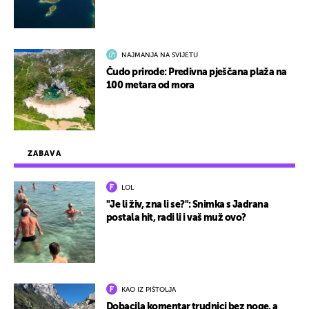
NAJMANJA NA SVIJETU
Čudo prirode: Predivna pješčana plaža na
100 metara od mora
ZABAVA
LOL
"Je li živ, zna li se?": Snimka s Jadrana
postala hit, radi li i vaš muž ovo?
KAO IZ PIŠTOLJA
Dobacila komentar trudnici bez noge, a