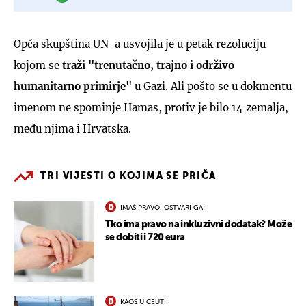
Opća skupština UN-a usvojila je u petak rezoluciju
kojom se
traži "trenutačno, trajno i održivo
humanitarno primirje"
u Gazi. Ali pošto se u dokmentu
imenom ne spominje Hamas, protiv je bilo 14 zemalja,
među njima i Hrvatska.
TRI VIJESTI O KOJIMA SE PRIČA
IMAŠ PRAVO, OSTVARI GA!
Tko ima pravo na inkluzivni dodatak? Može
se dobiti i 720 eura
KAOS U CEUTI