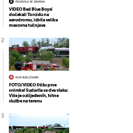
POJAVILA SE SNIMKA
VIDEO Bad Blue Boysi
dočekali Torcidu na
aerodromu, izbila velika
masovna tučnjava
KOD BJELOVARA
FOTO/VIDEO Stižu prve
snimke! Sudarila se dva vlaka:
Više je ozlijeđenih, hitne
službe na terenu