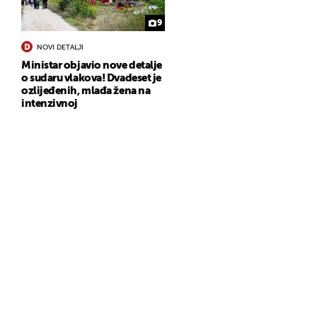
9
NOVI DETALJI
Ministar objavio nove detalje
o sudaru vlakova! Dvadeset je
ozlijeđenih, mlađa žena na
intenzivnoj