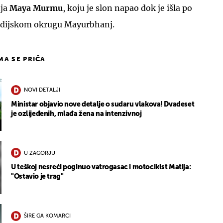
nja
Maya Murmu
, koju je slon napao dok je išla po
indijskom okrugu Mayurbhanj.
IMA SE PRIČA
NOVI DETALJI
Ministar objavio nove detalje o sudaru vlakova! Dvadeset
je ozlijeđenih, mlađa žena na intenzivnoj
U ZAGORJU
U teškoj nesreći poginuo vatrogasac i motociklst Matija:
"Ostavio je trag"
ŠIRE GA KOMARCI