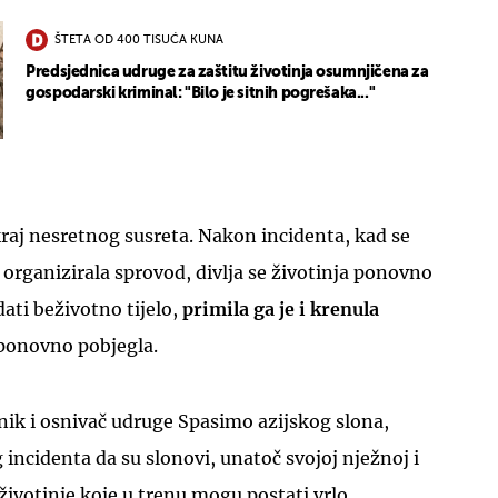
ŠTETA OD 400 TISUĆA KUNA
Predsjednica udruge za zaštitu životinja osumnjičena za
gospodarski kriminal: "Bilo je sitnih pogrešaka..."
UKLJUČITE NOTIFIKACIJE
raj nesretnog susreta. Nakon incidenta, kad se
 organizirala sprovod, divlja se životinja ponovno
dati beživotno tijelo,
primila ga je i krenula
 ponovno pobjegla.
tnik i osnivač udruge Spasimo azijskog slona,
 incidenta da su slonovi, unatoč svojoj nježnoj i
 životinje koje u trenu mogu postati vrlo