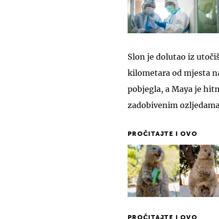
Slon je dolutao iz utoči
kilometara od mjesta na
pobjegla, a Maya je hit
zadobivenim ozljedama,
PROČITAJTE I OVO
PROČITAJTE I OVO