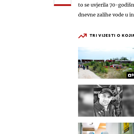
to se uvjerila 70-godiš
dnevne zalihe vode u 
TRI VIJESTI O KOJ
9