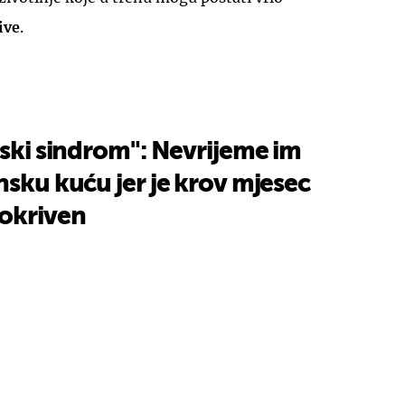
ive
.
tski sindrom": Nevrijeme im
nsku kuću jer je krov mjesec
pokriven