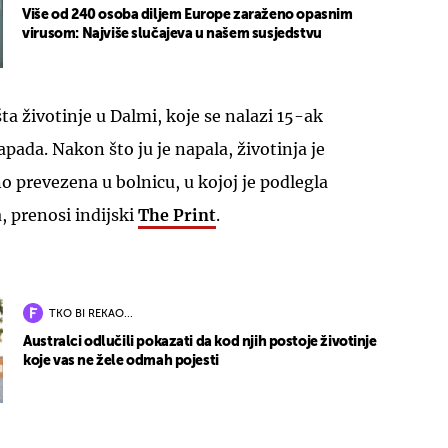
Više od 240 osoba diljem Europe zaraženo opasnim
virusom: Najviše slučajeva u našem susjedstvu
šta životinje u Dalmi, koje se nalazi 15-ak
pada. Nakon što ju je napala, životinja je
no prevezena u bolnicu, u kojoj je podlegla
 prenosi indijski
The Print
.
TKO BI REKAO...
Australci odlučili pokazati da kod njih postoje životinje
koje vas ne žele odmah pojesti