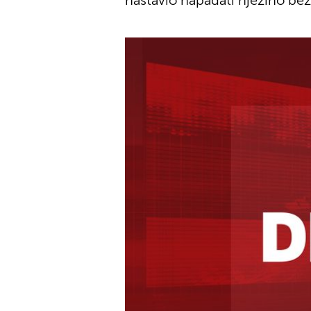
nastavio napadati njezino beži