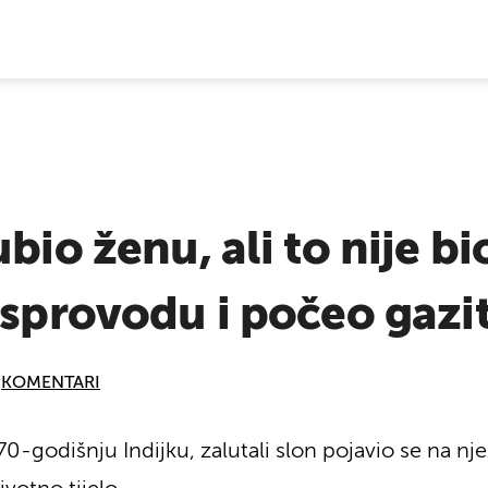
E VIJESTI
bio ženu, ali to nije bi
sprovodu i počeo gaziti 
KOMENTARI
70-godišnju Indijku, zalutali slon pojavio se na n