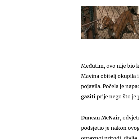
Međutim, ovo nije bio k
Mayina obitelj okupila i
pojavila. Počela je napa
gaziti
prije nego što je
Duncan McNair
, odvje
podsjetio je nakon ovog
opreznoj prirodi, divlje