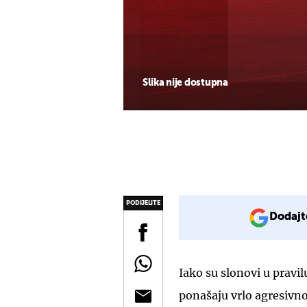
Slika nije dostupna
PODIJELITE
Dodajt
Iako su slonovi u pravi
ponašaju vrlo agresivno,