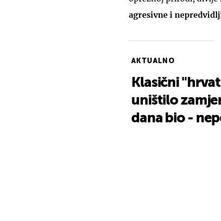
agresivne i nepredvidlj
AKTUALNO
Klasični "hrva
uništilo zamje
dana bio - ne