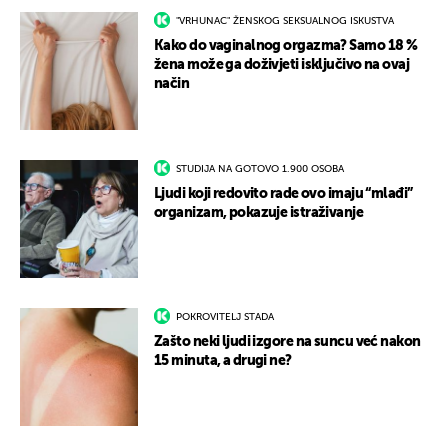
"VRHUNAC" ŽENSKOG SEKSUALNOG ISKUSTVA
Kako do vaginalnog orgazma? Samo 18 %
žena može ga doživjeti isključivo na ovaj
način
STUDIJA NA GOTOVO 1.900 OSOBA
Ljudi koji redovito rade ovo imaju “mlađi”
organizam, pokazuje istraživanje
POKROVITELJ STADA
Zašto neki ljudi izgore na suncu već nakon
15 minuta, a drugi ne?