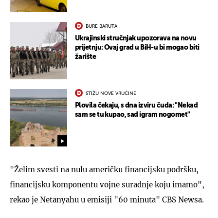
BURE BARUTA
Ukrajinski stručnjak upozorava na novu
prijetnju: Ovaj grad u BiH-u bi mogao biti
žarište
STIŽU NOVE VRUĆINE
Plovila čekaju, s dna izviru čuda: "Nekad
sam se tu kupao, sad igram nogomet"
"Želim svesti na nulu američku financijsku podršku,
financijsku komponentu vojne suradnje koju imamo",
rekao je Netanyahu u emisiji "60 minuta" CBS Newsa.