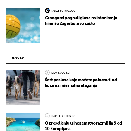
IMALI SU RAZLOG
Crnogorci pognuli glave na intoniranju
himni u Zagrebu, evo zašto
NOVAC
SAM SVOJ ŠEF
Šest poslova koje možete pokrenuti od
kuće uz minimalna ulaganja
KAMO BI OTIŠLI?
O preseljenju u inozemstvo razmišlja 9 od
10 Europljana