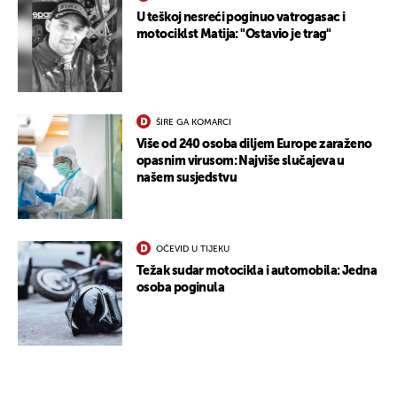
U teškoj nesreći poginuo vatrogasac i
motociklst Matija: "Ostavio je trag"
ŠIRE GA KOMARCI
Više od 240 osoba diljem Europe zaraženo
opasnim virusom: Najviše slučajeva u
našem susjedstvu
OČEVID U TIJEKU
Težak sudar motocikla i automobila: Jedna
osoba poginula