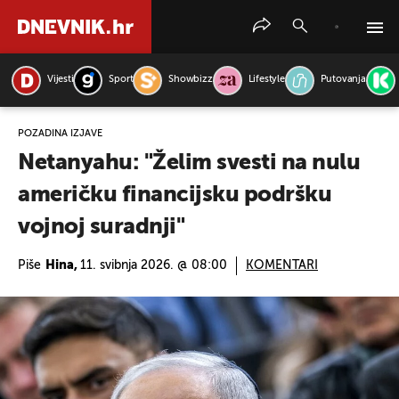
Vijesti
Sport
Showbizz
Lifestyle
Putovanja
PRETRAŽITE VIJESTI
POZADINA IZJAVE
Netanyahu: "Želim svesti na nulu
američku financijsku podršku
vojnoj suradnji"
Piše
Hina,
11. svibnja 2026. @ 08:00
KOMENTARI