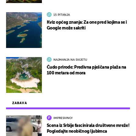
15 PITANJA
Kviz općeg znanja: Za one pred kojima se i
Google može sakriti
NAJMANJA NA SVIJETU
Čudo prirode: Predivna pješčana plaža na
100 metara od mora
ZABAVA
IMPRESIVNO!
Scena iz Srbije fascinirala društvene mreže!
Pogledajte neobičnog ljubimca