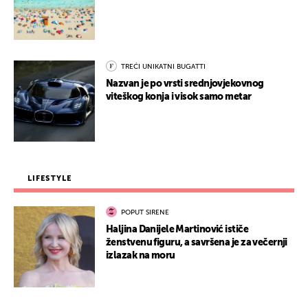
TREĆI UNIKATNI BUGATTI
Nazvan je po vrsti srednjovjekovnog
viteškog konja i visok samo metar
LIFESTYLE
POPUT SIRENE
Haljina Danijele Martinović ističe
ženstvenu figuru, a savršena je za večernji
izlazak na moru