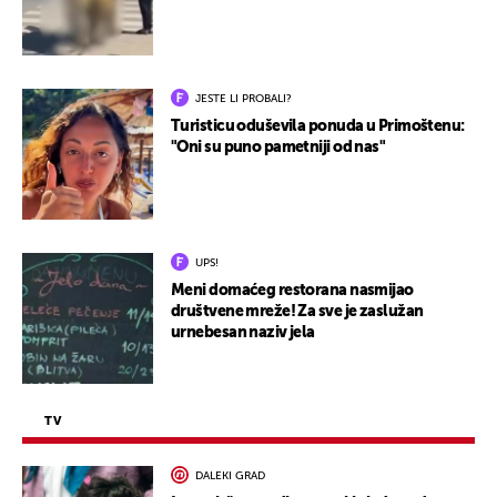
JESTE LI PROBALI?
Turisticu oduševila ponuda u Primoštenu:
"Oni su puno pametniji od nas"
UPS!
Meni domaćeg restorana nasmijao
društvene mreže! Za sve je zaslužan
urnebesan naziv jela
TV
DALEKI GRAD