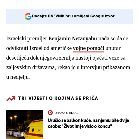
Dodajte DNEVNIK.hr u omiljeni Google izvor
Izraelski premijer
Benjamin Netanyahu
nada se da će
odviknuti Izrael od američke
vojne pomoći
unutar
desetljeća dok njegova zemlja nastoji ojačati veze sa
zaljevskim državama, rekao je u intervjuu prikazanom
u nedjelju.
TRI VIJESTI O KOJIMA SE PRIČA
DRAMA U RIJECI
Urušio se balkon kuće, na njemu bile dvije
osobe: "Život im je visio o koncu"