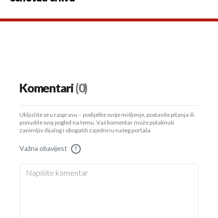
Komentari
(0)
Uključite se u raspravu – podijelite svoje mišljenje, postavite pitanja ili
ponudite svoj pogled na temu. Vaš komentar može potaknuti
zanimljiv dijalog i obogatiti zajednicu našeg portala.
Važna obavijest
!