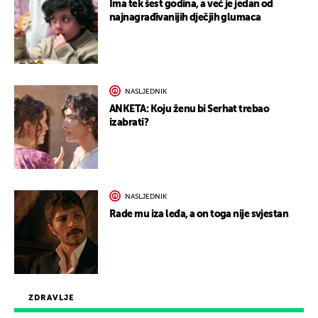
Ima tek šest godina, a već je jedan od
najnagrađivanijih dječjih glumaca
NASLJEDNIK
ANKETA: Koju ženu bi Serhat trebao
izabrati?
NASLJEDNIK
Rade mu iza leđa, a on toga nije svjestan
ZDRAVLJE