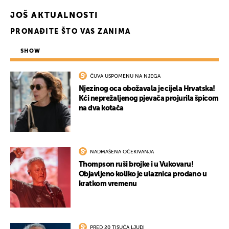
UKLJUČITE NOTIFIKACIJE
JOŠ AKTUALNOSTI
PRONAĐITE ŠTO VAS ZANIMA
SHOW
ČUVA USPOMENU NA NJEGA
Njezinog oca obožavala je cijela Hrvatska!
Kći neprežaljenog pjevača projurila špicom
na dva kotača
NADMAŠENA OČEKIVANJA
Thompson ruši brojke i u Vukovaru!
Objavljeno koliko je ulaznica prodano u
kratkom vremenu
PRED 20 TISUĆA LJUDI