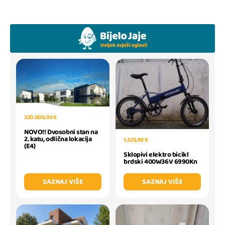
320.000,00 €
NOVO!! Dvosobni stan na
2. katu, odlična lokacija
1.325,90 €
(E4)
Sklopivi elektro bicikl
brdski 400W36V 6990Kn
SAZNAJ VIŠE
SAZNAJ VIŠE