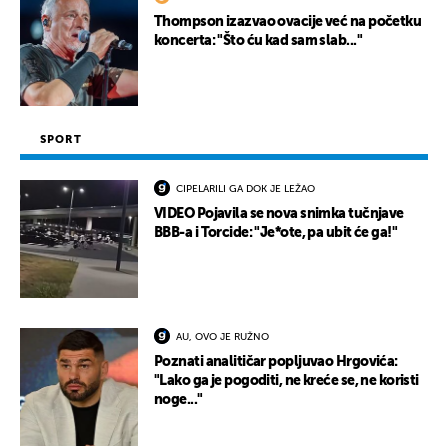
Thompson izazvao ovacije već na početku
koncerta: "Što ću kad sam slab..."
SPORT
CIPELARILI GA DOK JE LEŽAO
VIDEO Pojavila se nova snimka tučnjave
BBB-a i Torcide: "Je*ote, pa ubit će ga!"
AU, OVO JE RUŽNO
Poznati analitičar popljuvao Hrgovića:
"Lako ga je pogoditi, ne kreće se, ne koristi
noge..."