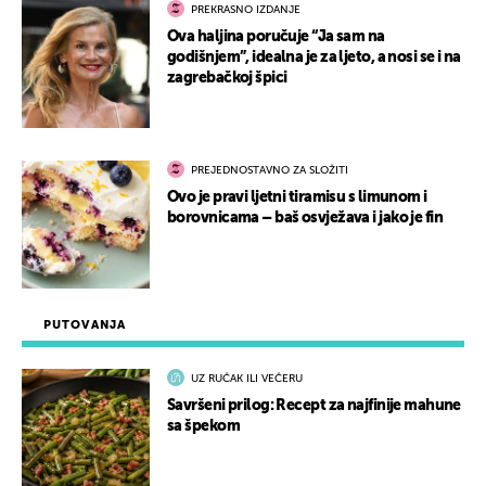
PREKRASNO IZDANJE
Ova haljina poručuje “Ja sam na
godišnjem”, idealna je za ljeto, a nosi se i na
zagrebačkoj špici
PREJEDNOSTAVNO ZA SLOŽITI
Ovo je pravi ljetni tiramisu s limunom i
borovnicama – baš osvježava i jako je fin
PUTOVANJA
UZ RUČAK ILI VEČERU
Savršeni prilog: Recept za najfinije mahune
sa špekom