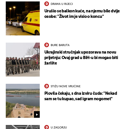
DRAMA U RIJECI
Urušio se balkon kuće, na njemu bile dvije
osobe: "Život im je visio o koncu"
BURE BARUTA
Ukrajinski stručnjak upozorava na novu
prijetnju: Ovaj grad u BiH-u bi mogao biti
žarište
STIŽU NOVE VRUĆINE
Plovila čekaju, s dna izviru čuda: "Nekad
sam se tu kupao, sad igram nogomet"
U ZAGORJU