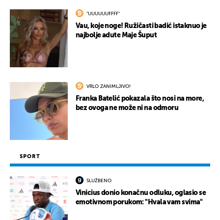
"UUUUUUFFFF"
Vau, koje noge! Ružičasti badić istaknuo je
najbolje adute Maje Šuput
VRLO ZANIMLJIVO!
Franka Batelić pokazala što nosi na more,
bez ovoga ne može ni na odmoru
SPORT
SLUŽBENO
Vinicius donio konačnu odluku, oglasio se
emotivnom porukom: "Hvala vam svima"