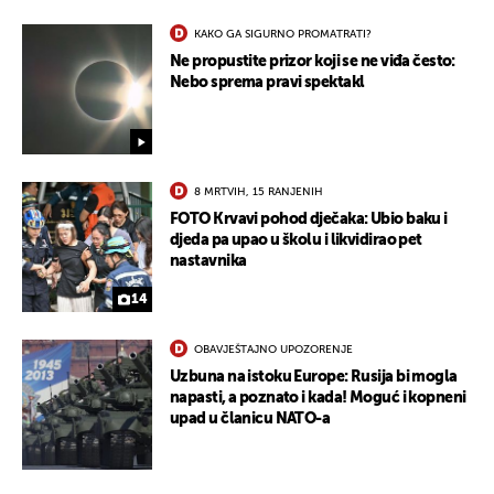
KAKO GA SIGURNO PROMATRATI?
Ne propustite prizor koji se ne viđa često:
Nebo sprema pravi spektakl
8 MRTVIH, 15 RANJENIH
UKLJUČITE NOTIFIKACIJE
FOTO Krvavi pohod dječaka: Ubio baku i
djeda pa upao u školu i likvidirao pet
nastavnika
14
OBAVJEŠTAJNO UPOZORENJE
Uzbuna na istoku Europe: Rusija bi mogla
napasti, a poznato i kada! Moguć i kopneni
upad u članicu NATO-a