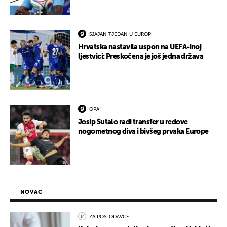
SJAJAN TJEDAN U EUROPI
Hrvatska nastavila uspon na UEFA-inoj
ljestvici: Preskočena je još jedna država
OPA!
Josip Šutalo radi transfer u redove
nogometnog diva i bivšeg prvaka Europe
NOVAC
ZA POSLODAVCE