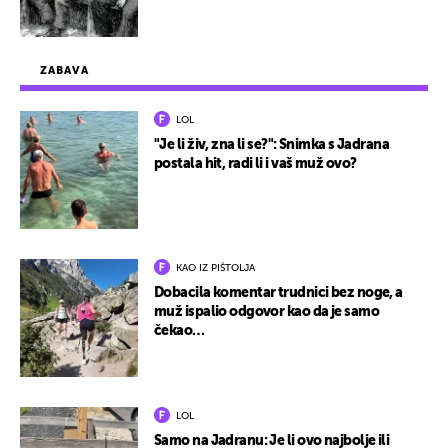
ZABAVA
LOL
"Je li živ, zna li se?": Snimka s Jadrana
postala hit, radi li i vaš muž ovo?
KAO IZ PIŠTOLJA
Dobacila komentar trudnici bez noge, a
muž ispalio odgovor kao da je samo
čekao…
LOL
Samo na Jadranu: Je li ovo najbolje ili