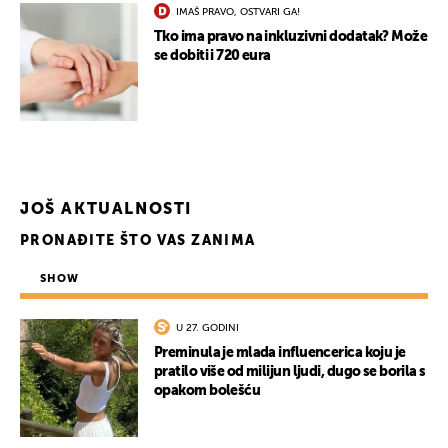
IMAŠ PRAVO, OSTVARI GA!
Tko ima pravo na inkluzivni dodatak? Može
se dobiti i 720 eura
JOŠ AKTUALNOSTI
PRONAĐITE ŠTO VAS ZANIMA
SHOW
U 27. GODINI
Preminula je mlada influencerica koju je
pratilo više od milijun ljudi, dugo se borila s
opakom bolešću