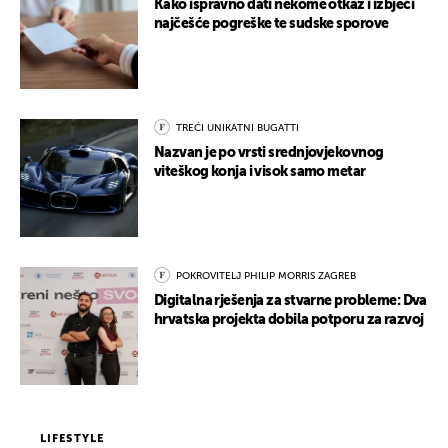
Kako ispravno dati nekome otkaz i izbjeći
najčešće pogreške te sudske sporove
TREĆI UNIKATNI BUGATTI
Nazvan je po vrsti srednjovjekovnog
viteškog konja i visok samo metar
POKROVITELJ PHILIP MORRIS ZAGREB
Digitalna rješenja za stvarne probleme: Dva
hrvatska projekta dobila potporu za razvoj
LIFESTYLE