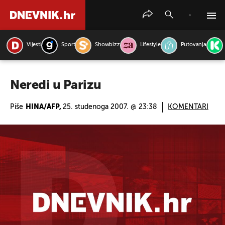
Vijesti
Sport
Showbizz
Lifestyle
Putovanja
PRETRAŽITE VIJESTI
Neredi u Parizu
Piše
HINA/AFP,
25. studenoga 2007. @ 23:38
KOMENTARI