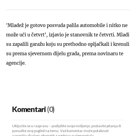
'Mladež je gotovo posvuda palila automobile i nitko ne
može ući u četvrt', izjavio je stanovnik te četvrti. Mladi
su zapalili garažu koju su prethodno opljačkali i krenuli
su prema sjevernom dijelu grada, prema novinaru te
agencije.
Komentari
(0)
Uključite se u raspravu – podijelite svoje mišljenje, postavite pitanja ili
ponudite svoj pogled na temu. Vaš komentar može potaknuti
zanimljiv dijalog i obogatiti zajednicu našeg portala.