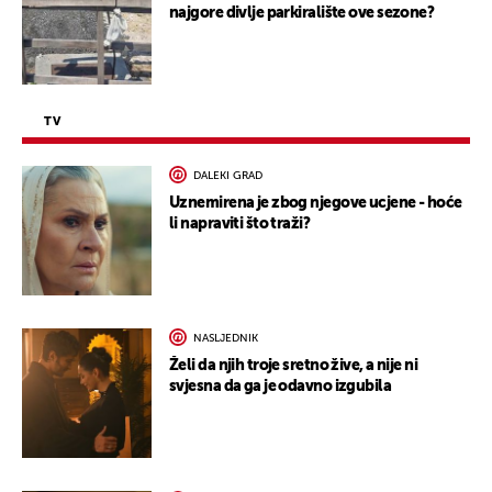
najgore divlje parkiralište ove sezone?
TV
DALEKI GRAD
Uznemirena je zbog njegove ucjene - hoće
li napraviti što traži?
NASLJEDNIK
Želi da njih troje sretno žive, a nije ni
svjesna da ga je odavno izgubila