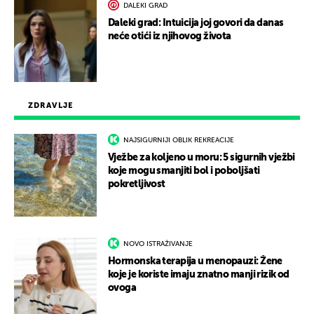
DALEKI GRAD
Daleki grad: Intuicija joj govori da danas
neće otići iz njihovog života
ZDRAVLJE
NAJSIGURNIJI OBLIK REKREACIJE
Vježbe za koljeno u moru: 5 sigurnih vježbi
koje mogu smanjiti bol i poboljšati
pokretljivost
NOVO ISTRAŽIVANJE
Hormonska terapija u menopauzi: Žene
koje je koriste imaju znatno manji rizik od
ovoga