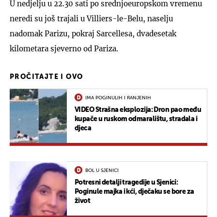
U nedjelju u 22.30 sati po srednjoeuropskom vremenu
neredi su još trajali u Villiers-le-Belu, naselju
nadomak Parizu, pokraj Sarcellesa, dvadesetak
kilometara sjeverno od Pariza.
PROČITAJTE I OVO
IMA POGINULIH I RANJENIH
VIDEO Strašna eksplozija: Dron pao među
kupače u ruskom odmaralištu, stradala i
djeca
BOL U SJENICI
Potresni detalji tragedije u Sjenici:
Poginule majka i kći, dječaku se bore za
život