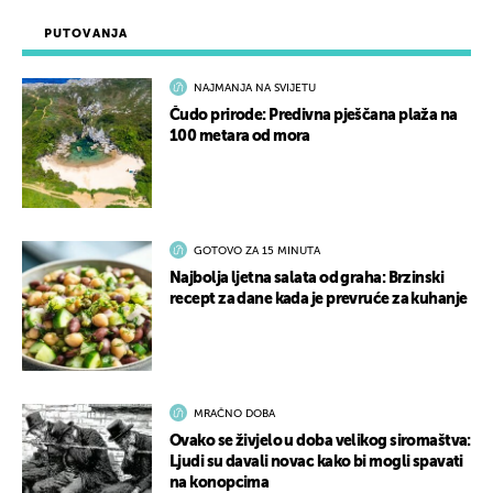
PUTOVANJA
NAJMANJA NA SVIJETU
Čudo prirode: Predivna pješčana plaža na
100 metara od mora
GOTOVO ZA 15 MINUTA
Najbolja ljetna salata od graha: Brzinski
recept za dane kada je prevruće za kuhanje
MRAČNO DOBA
Ovako se živjelo u doba velikog siromaštva:
Ljudi su davali novac kako bi mogli spavati
na konopcima