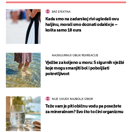
BAŠ EFEKTNA
Kada smo na zadarskoj rivi ugledali ovu
haljinu, morali smo doznati odakle je –
košta samo 18 eura
NAJSIGURNIJI OBLIK REKREACIJE
Vježbe za koljeno u moru: 5 sigurnih vježbi
koje mogu smanjiti bol i poboljšati
pokretljivost
NIJE UVIJEK NAJBOLJI IZBOR
Teže vam je piti običnu vodu pa posežete
za mineralnom? Evo što to čini organizmu