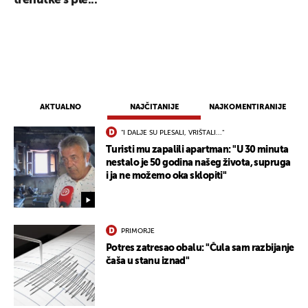
trenutke s ple...
AKTUALNO
NAJČITANIJE
NAJKOMENTIRANIJE
"I DALJE SU PLESALI, VRIŠTALI..."
Turisti mu zapalili apartman: "U 30 minuta
nestalo je 50 godina našeg života, supruga
i ja ne možemo oka sklopiti"
PRIMORJE
Potres zatresao obalu: "Čula sam razbijanje
čaša u stanu iznad"