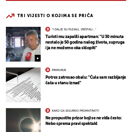
TRI VIJESTI O KOJIMA SE PRIČA
"I DALJE SU PLESALI, VRIŠTALI..."
Turisti mu zapalili apartman: "U 30 minuta
nestalo je 50 godina našeg života, supruga
i ja ne možemo oka sklopiti"
PRIMORJE
Potres zatresao obalu: "Čula sam razbijanje
čaša u stanu iznad"
KAKO GA SIGURNO PROMATRATI?
Ne propustite prizor koji se ne viđa često:
Nebo sprema pravi spektakl