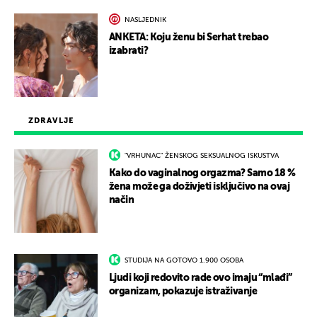
NASLJEDNIK
ANKETA: Koju ženu bi Serhat trebao
izabrati?
ZDRAVLJE
"VRHUNAC" ŽENSKOG SEKSUALNOG ISKUSTVA
Kako do vaginalnog orgazma? Samo 18 %
žena može ga doživjeti isključivo na ovaj
način
STUDIJA NA GOTOVO 1.900 OSOBA
Ljudi koji redovito rade ovo imaju “mlađi”
organizam, pokazuje istraživanje