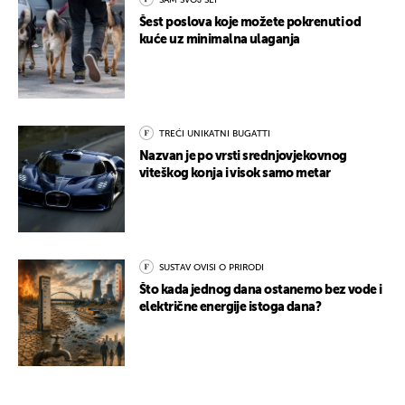
SAM SVOJ ŠEF
Šest poslova koje možete pokrenuti od
kuće uz minimalna ulaganja
TREĆI UNIKATNI BUGATTI
Nazvan je po vrsti srednjovjekovnog
viteškog konja i visok samo metar
SUSTAV OVISI O PRIRODI
Što kada jednog dana ostanemo bez vode i
električne energije istoga dana?