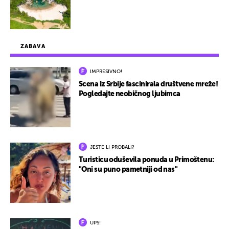
ZABAVA
IMPRESIVNO!
Scena iz Srbije fascinirala društvene mreže!
Pogledajte neobičnog ljubimca
JESTE LI PROBALI?
Turisticu oduševila ponuda u Primoštenu:
"Oni su puno pametniji od nas"
UPS!