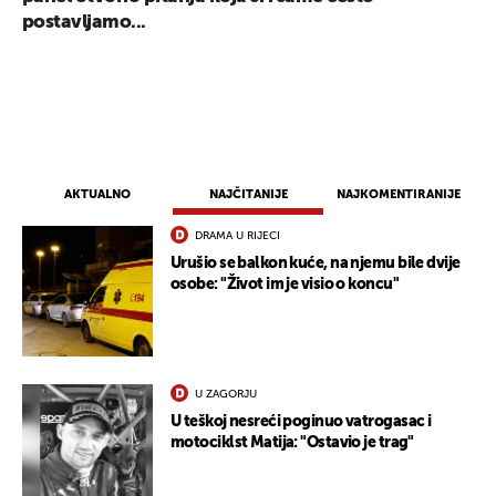
postavljamo...
AKTUALNO
NAJČITANIJE
NAJKOMENTIRANIJE
DRAMA U RIJECI
Urušio se balkon kuće, na njemu bile dvije
osobe: "Život im je visio o koncu"
U ZAGORJU
U teškoj nesreći poginuo vatrogasac i
motociklst Matija: "Ostavio je trag"