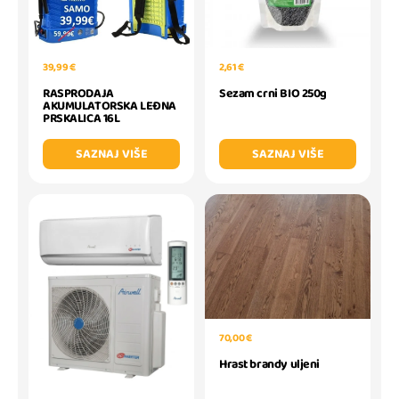
39,99 €
2,61 €
RASPRODAJA
Sezam crni BIO 250g
AKUMULATORSKA LEĐNA
PRSKALICA 16L
SAZNAJ VIŠE
SAZNAJ VIŠE
70,00 €
Hrast brandy uljeni