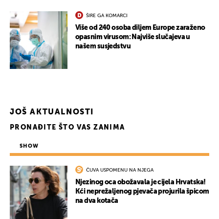
ŠIRE GA KOMARCI
Više od 240 osoba diljem Europe zaraženo
opasnim virusom: Najviše slučajeva u
našem susjedstvu
JOŠ AKTUALNOSTI
PRONAĐITE ŠTO VAS ZANIMA
SHOW
ČUVA USPOMENU NA NJEGA
UKLJUČITE NOTIFIKACIJE
Njezinog oca obožavala je cijela Hrvatska!
Kći neprežaljenog pjevača projurila špicom
na dva kotača