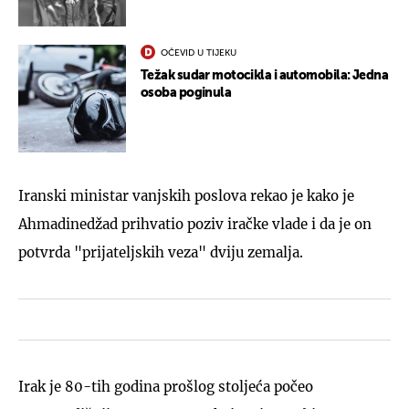
OČEVID U TIJEKU
Težak sudar motocikla i automobila: Jedna
osoba poginula
Iranski ministar vanjskih poslova rekao je kako je
Ahmadinedžad prihvatio poziv iračke vlade i da je on
potvrda "prijateljskih veza" dviju zemalja.
Irak je 80-tih godina prošlog stoljeća počeo