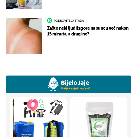
POKROVITELJ STADA
Zašto neki ljudi izgore na suncu već nakon
15 minuta, a drugi ne?