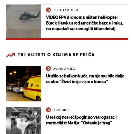
BILI SU LAKE METE
VIDEO FPV dronom uništen helikopter
Black Hawk usred američke baze u Iraku,
no napadači su zamaglili bitan detalj
TRI VIJESTI O KOJIMA SE PRIČA
DRAMA U RIJECI
Urušio se balkon kuće, na njemu bile dvije
osobe: "Život im je visio o koncu"
U ZAGORJU
U teškoj nesreći poginuo vatrogasac i
motociklst Matija: "Ostavio je trag"