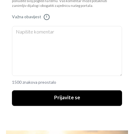
ponudite svoj pogled na temu. Vaš komentar može potaknuti
zanimljiv dijalog i obogatiti zajednicu našeg portala.
Važna obavijest
!
1500 znakova preostalo
Prijavite se