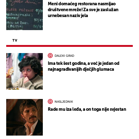
Meni domaćeg restorana nasmijao
društvene mreže! Za sve je zaslužan
urnebesan naziv jela
TV
DALEKI GRAD
Ima tek šest godina, a već je jedan od
najnagrađivanijih dječjih glumaca
NASLJEDNIK
Rade mu iza leđa, a on toga nije svjestan