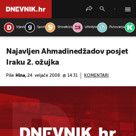
Vijesti
Sport
Showbizz
Lifestyle
Putovanja
PRETRAŽITE VIJESTI
Najavljen Ahmadinedžadov posjet
Iraku 2. ožujka
Piše
Hina,
24. veljače 2008. @ 14:31
KOMENTARI