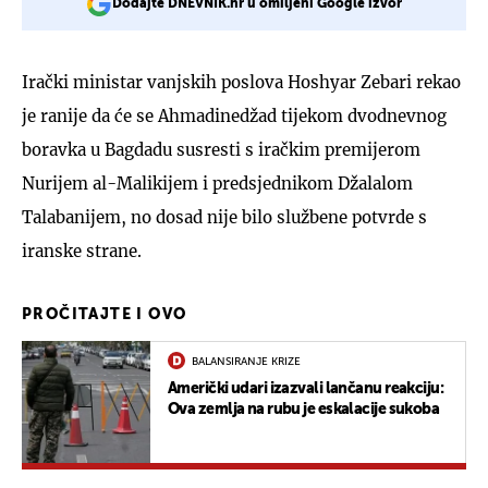
Dodajte DNEVNIK.hr u omiljeni Google izvor
Irački ministar vanjskih poslova Hoshyar Zebari rekao
je ranije da će se Ahmadinedžad tijekom dvodnevnog
boravka u Bagdadu susresti s iračkim premijerom
Nurijem al-Malikijem i predsjednikom Džalalom
Talabanijem, no dosad nije bilo službene potvrde s
iranske strane.
PROČITAJTE I OVO
BALANSIRANJE KRIZE
Američki udari izazvali lančanu reakciju:
Ova zemlja na rubu je eskalacije sukoba