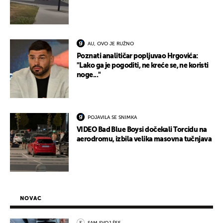
AU, OVO JE RUŽNO
Poznati analitičar popljuvao Hrgovića:
"Lako ga je pogoditi, ne kreće se, ne koristi
noge..."
POJAVILA SE SNIMKA
VIDEO Bad Blue Boysi dočekali Torcidu na
aerodromu, izbila velika masovna tučnjava
NOVAC