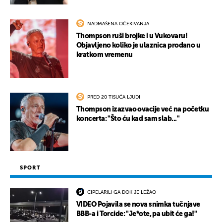
NADMAŠENA OČEKIVANJA
Thompson ruši brojke i u Vukovaru!
Objavljeno koliko je ulaznica prodano u
kratkom vremenu
PRED 20 TISUĆA LJUDI
Thompson izazvao ovacije već na početku
koncerta: "Što ću kad sam slab..."
SPORT
CIPELARILI GA DOK JE LEŽAO
VIDEO Pojavila se nova snimka tučnjave
BBB-a i Torcide: "Je*ote, pa ubit će ga!"