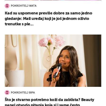
POKROVITELJ WATA
Kad su uspomene previše dobre za samo jedno
gledanje: Mali uređaj koji je još jednom oživio
trenutke s ple...
POKROVITELJ BIPA
Što je stvarno potrebno koži da zablista? Beauty
panel otvorio pitanja koja si i same često