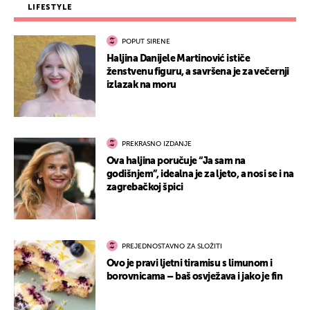
LIFESTYLE
POPUT SIRENE
Haljina Danijele Martinović ističe
ženstvenu figuru, a savršena je za večernji
izlazak na moru
PREKRASNO IZDANJE
Ova haljina poručuje “Ja sam na
godišnjem”, idealna je za ljeto, a nosi se i na
zagrebačkoj špici
PREJEDNOSTAVNO ZA SLOŽITI
Ovo je pravi ljetni tiramisu s limunom i
borovnicama – baš osvježava i jako je fin