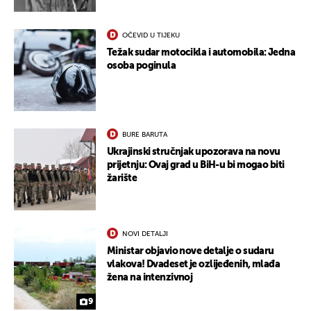
OČEVID U TIJEKU
Težak sudar motocikla i automobila: Jedna
osoba poginula
BURE BARUTA
Ukrajinski stručnjak upozorava na novu
prijetnju: Ovaj grad u BiH-u bi mogao biti
žarište
NOVI DETALJI
Ministar objavio nove detalje o sudaru
vlakova! Dvadeset je ozlijeđenih, mlađa
žena na intenzivnoj
9