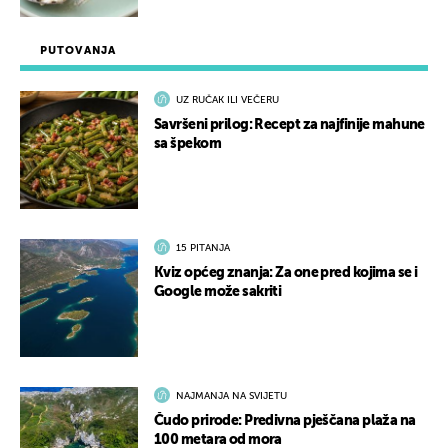
PUTOVANJA
UZ RUČAK ILI VEČERU
Savršeni prilog: Recept za najfinije mahune
sa špekom
15 PITANJA
Kviz općeg znanja: Za one pred kojima se i
Google može sakriti
NAJMANJA NA SVIJETU
Čudo prirode: Predivna pješčana plaža na
100 metara od mora