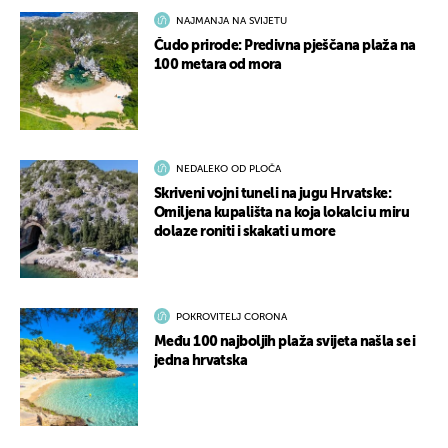
NAJMANJA NA SVIJETU
Čudo prirode: Predivna pješčana plaža na
100 metara od mora
NEDALEKO OD PLOČA
Skriveni vojni tuneli na jugu Hrvatske:
Omiljena kupališta na koja lokalci u miru
dolaze roniti i skakati u more
POKROVITELJ CORONA
Među 100 najboljih plaža svijeta našla se i
jedna hrvatska