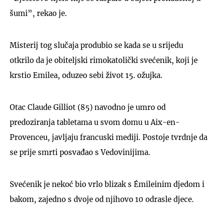
šumi”, rekao je.
Misterij tog slučaja produbio se kada se u srijedu
otkrilo da je obiteljski rimokatolički svećenik, koji je
krstio Emilea, oduzeo sebi život 15. ožujka.
Otac Claude Gilliot (85) navodno je umro od
predoziranja tabletama u svom domu u Aix-en-
Provenceu, javljaju francuski mediji. Postoje tvrdnje da
se prije smrti posvađao s Vedovinijima.
Svećenik je nekoć bio vrlo blizak s Émileinim djedom i
bakom, zajedno s dvoje od njihovo 10 odrasle djece.