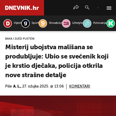
Vijesti
Sport
Showbizz
Lifestyle
Putovanja
PRETRAŽITE VIJESTI
BAKA I DJED PUŠTENI
Misterij ubojstva mališana se
produbljuje: Ubio se svećenik koji
je krstio dječaka, policija otkrila
nove strašne detalje
Piše
A. L.,
27. ožujka 2025. @ 13:06
KOMENTARI