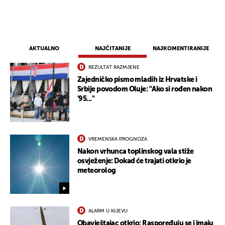
AKTUALNO
NAJČITANIJE
NAJKOMENTIRANIJE
REZULTAT RAZMJENE
Zajedničko pismo mladih iz Hrvatske i
Srbije povodom Oluje: "Ako si rođen nakon
'95..."
VREMENSKA PROGNOZA
Nakon vrhunca toplinskog vala stiže
osvježenje: Dokad će trajati otkrio je
meteorolog
ALARM U KIJEVU
Obavještajac otkrio: Raspoređuju se i imaju