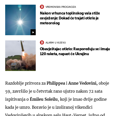
VREMENSKA PROGNOZA
Nakon vrhunca toplinskog vala stiže
osvježenje: Dokad će trajati otkrio je
meteorolog
ALARM U KIJEVU
Obavještajac otkrio: Raspoređuju se i imaju
120 raketa, napast će Ukrajinu
Razdoblje pritvora za
Philippea
i
Anne Vedovini,
oboje
59, završilo je u četvrtak rano ujutro nakon 72 sata
ispitivanja o
Émileu Soleilu
, koji je imao dvije godine
kada je umro. Boravio je u izoliranoj vikendici
Vedovinijevih u alpskom selu Haut-Vernet, južno od