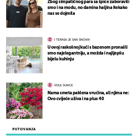
Zbog simpatičnog para sa špice zaboravili
smo i na modu, no damina haljina itekako
nas se dojmila
I TERASA JE SAN SNOVA!
U ovoj raskošnoj kući s bazenom pronašli
smo najelegantniju, a možda i najljepšu
bijelu kuhinju
VOLE SUNCE
Nama smeta paklena vrućina, ali njima ne:
Ovo cvijeće uživa i na plus 40
PUTOVANJA