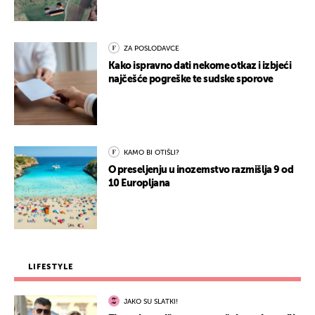
ZA POSLODAVCE
Kako ispravno dati nekome otkaz i izbjeći
najčešće pogreške te sudske sporove
KAMO BI OTIŠLI?
O preseljenju u inozemstvo razmišlja 9 od
10 Europljana
LIFESTYLE
JAKO SU SLATKI!