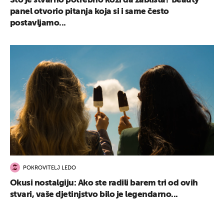
Što je stvarno potrebno koži da zablista? Beauty
panel otvorio pitanja koja si i same često
postavljamo...
POKROVITELJ LEDO
Okusi nostalgiju: Ako ste radili barem tri od ovih
stvari, vaše djetinjstvo bilo je legendarno...