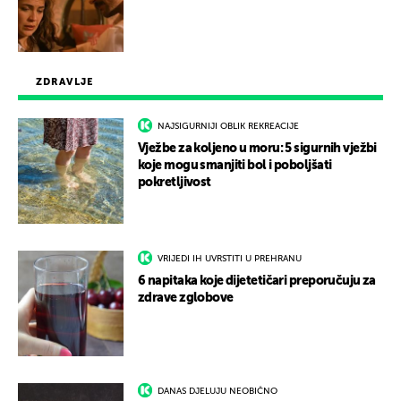
ZDRAVLJE
NAJSIGURNIJI OBLIK REKREACIJE
Vježbe za koljeno u moru: 5 sigurnih vježbi
koje mogu smanjiti bol i poboljšati
pokretljivost
VRIJEDI IH UVRSTITI U PREHRANU
6 napitaka koje dijetetičari preporučuju za
zdrave zglobove
DANAS DJELUJU NEOBIČNO