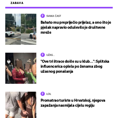
ZABAVA
SVAKA ČAST
Bahato mu prepriječio prijelaz, a ono što je
pješak napravio oduševilo je društvene
mreže
UŽAS…
"Ove tri štrace došle su u klub…": Splitska
influencerica oplela po ženama zbog
užasnog ponašanja
LOL
Promatrao turiste u Hrvatskoj, njegova
zapažanja nasmijala cijelu regiju