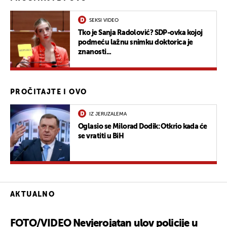
SEKSI VIDEO
Tko je Sanja Radolović? SDP-ovka kojoj
podmeću lažnu snimku doktorica je
znanosti...
PROČITAJTE I OVO
IZ JERUZALEMA
Oglasio se Milorad Dodik: Otkrio kada će
se vratiti u BiH
AKTUALNO
FOTO/VIDEO Nevjerojatan ulov policije u