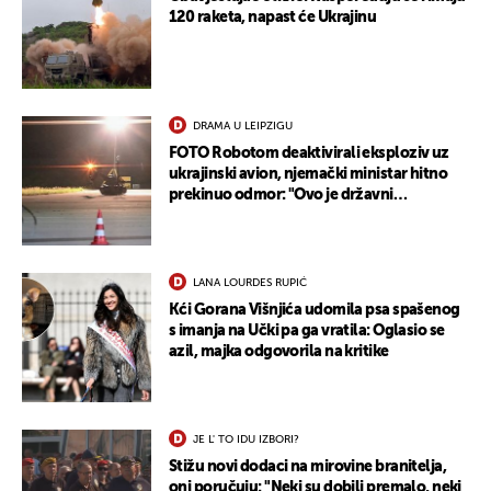
120 raketa, napast će Ukrajinu
DRAMA U LEIPZIGU
FOTO Robotom deaktivirali eksploziv uz
ukrajinski avion, njemački ministar hitno
prekinuo odmor: "Ovo je državni
terorizam"
LANA LOURDES RUPIĆ
Kći Gorana Višnjića udomila psa spašenog
s imanja na Učki pa ga vratila: Oglasio se
azil, majka odgovorila na kritike
JE L' TO IDU IZBORI?
Stižu novi dodaci na mirovine branitelja,
oni poručuju: "Neki su dobili premalo, neki