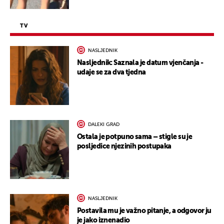
TV
NASLJEDNIK
Nasljednik: Saznala je datum vjenčanja -
udaje se za dva tjedna
DALEKI GRAD
Ostala je potpuno sama – stigle su je
posljedice njezinih postupaka
NASLJEDNIK
Postavila mu je važno pitanje, a odgovor ju
je jako iznenadio