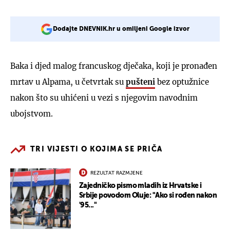
Dodajte DNEVNIK.hr u omiljeni Google izvor
Baka i djed malog francuskog dječaka, koji je pronađen
mrtav u Alpama, u četvrtak su
pušteni
bez optužnice
nakon što su uhićeni u vezi s njegovim navodnim
ubojstvom.
TRI VIJESTI O KOJIMA SE PRIČA
REZULTAT RAZMJENE
Zajedničko pismo mladih iz Hrvatske i
Srbije povodom Oluje: "Ako si rođen nakon
'95..."