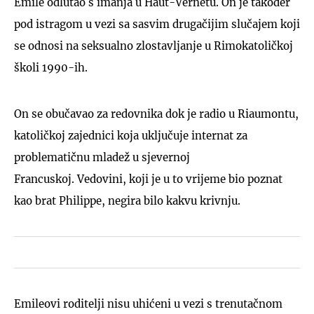
Émile odlutao s imanja u Haut-Vernetu. On je također
pod istragom u vezi sa sasvim drugačijim slučajem koji
se odnosi na seksualno zlostavljanje u Rimokatoličkoj
školi 1990-ih.
On se obučavao za redovnika dok je radio u Riaumontu,
katoličkoj zajednici koja uključuje internat za
problematičnu mladež u sjevernoj
Francuskoj. Vedovini, koji je u to vrijeme bio poznat
kao brat Philippe, negira bilo kakvu krivnju.
Emileovi roditelji nisu uhićeni u vezi s trenutačnom