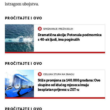
istragom ubojstva.
PROČITAJTE I OVO
SPAŠAVANJE PREŽIVJELIH
Dramatična akcija: Potonula podmornica
s 40-ak ljudi, ima poginulih
PROČITAJTE I OVO
ODLUKA STUPA NA SNAGU
Stiže promjena za 140.000 građana: Ove
skupine od idućeg mjeseca imaju
besplatan prijevoz u ZET-u
PROČITAJTE I OVO