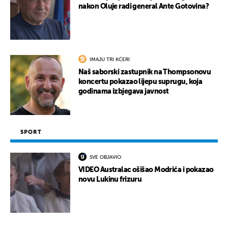
nakon Oluje radi general Ante Gotovina?
IMAJU TRI KĆERI
Naš saborski zastupnik na Thompsonovu
koncertu pokazao lijepu suprugu, koja
godinama izbjegava javnost
SPORT
SVE OBJAVIO
VIDEO Australac ošišao Modrića i pokazao
novu Lukinu frizuru