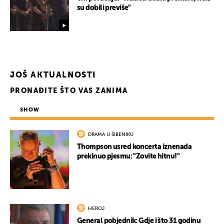
su dobili previše"
JOŠ AKTUALNOSTI
PRONAĐITE ŠTO VAS ZANIMA
SHOW
DRAMA U ŠIBENIKU
Thompson usred koncerta iznenada
prekinuo pjesmu: "Zovite hitnu!"
HEROJ
General pobjednik: Gdje i što 31 godinu