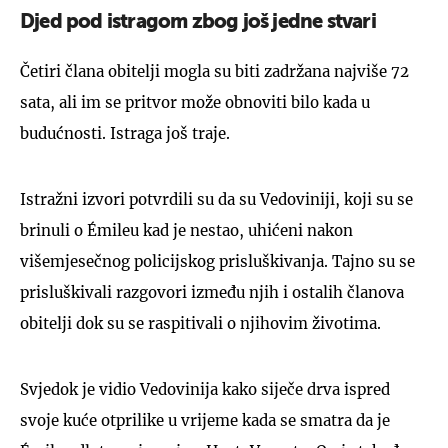
Djed pod istragom zbog još jedne stvari
Četiri člana obitelji mogla su biti zadržana najviše 72
sata, ali im se pritvor može obnoviti bilo kada u
budućnosti. Istraga još traje.
Istražni izvori potvrdili su da su Vedoviniji, koji su se
brinuli o Émileu kad je nestao, uhićeni nakon
višemjesečnog policijskog prisluškivanja. Tajno su se
prisluškivali razgovori između njih i ostalih članova
obitelji dok su se raspitivali o njihovim životima.
Svjedok je vidio Vedovinija kako siječe drva ispred
svoje kuće otprilike u vrijeme kada se smatra da je