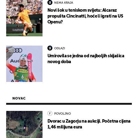
NEMA KRAJA
Novi šok u teniskom svijetu: Alcaraz
propušta Cincinatti, hoće li igrati na US
Openu?
ODLAZI
Umirovila se jedna od najboljih skijašica
novog doba
NOVAC
POVOLJNO
Dvorac u Zagorju na aukciji. Početna cijena
1,46 milijuna eura