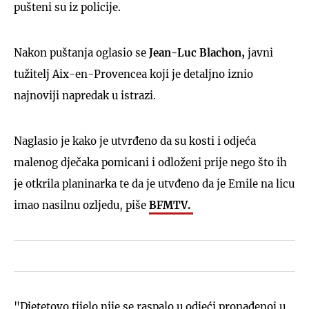
pušteni su iz policije.
Nakon puštanja oglasio se
Jean-Luc Blachon,
javni
tužitelj Aix-en-Provencea koji je detaljno iznio
najnoviji napredak u istrazi.
Naglasio je kako je utvrđeno da su kosti i odjeća
malenog dječaka pomicani i odloženi prije nego što ih
je otkrila planinarka te da je utvđeno da je Emile na licu
imao nasilnu ozljedu, piše
BFMTV.
"Djetetovo tijelo nije se raspalo u odjeći pronađenoj u