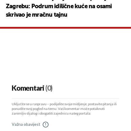
Zagrebu: Podrum idilične kuće na osami
skrivao je mračnu tajnu
Komentari
(0)
Uključite se u raspravu – podijelite svoje mišljenje, postavite pitanja ili
ponudite svoj pogled na temu. Vaš komentar može potaknuti
zanimljiv dijalog i obogatiti zajednicu našeg portala.
Važna obavijest
!