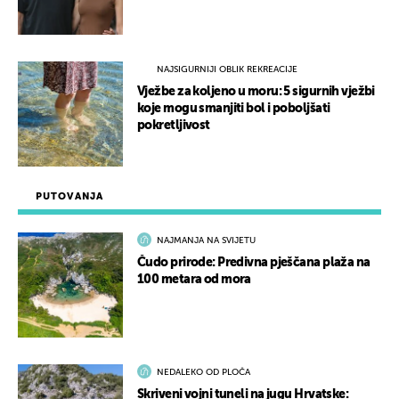
NAJSIGURNIJI OBLIK REKREACIJE
Vježbe za koljeno u moru: 5 sigurnih vježbi
koje mogu smanjiti bol i poboljšati
pokretljivost
PUTOVANJA
NAJMANJA NA SVIJETU
Čudo prirode: Predivna pješčana plaža na
100 metara od mora
NEDALEKO OD PLOČA
Skriveni vojni tuneli na jugu Hrvatske: