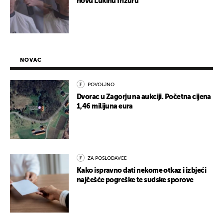
novu Lukinu frizuru
NOVAC
POVOLJNO
Dvorac u Zagorju na aukciji. Početna cijena
1,46 milijuna eura
ZA POSLODAVCE
Kako ispravno dati nekome otkaz i izbjeći
najčešće pogreške te sudske sporove