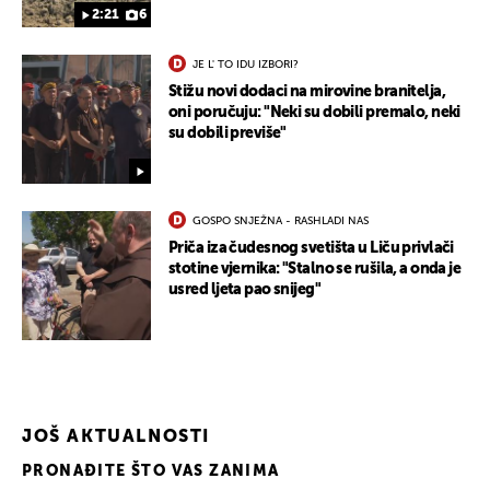
2:21
6
JE L' TO IDU IZBORI?
Stižu novi dodaci na mirovine branitelja,
oni poručuju: "Neki su dobili premalo, neki
su dobili previše"
GOSPO SNJEŽNA - RASHLADI NAS
Priča iza čudesnog svetišta u Liču privlači
stotine vjernika: "Stalno se rušila, a onda je
usred ljeta pao snijeg"
JOŠ AKTUALNOSTI
PRONAĐITE ŠTO VAS ZANIMA