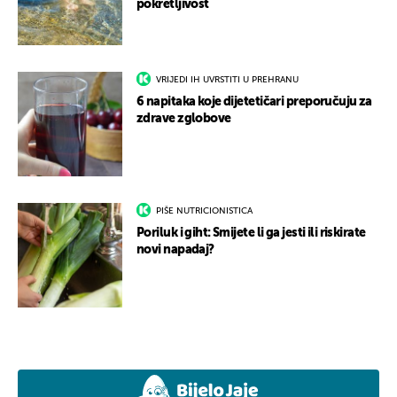
pokretljivost
VRIJEDI IH UVRSTITI U PREHRANU
6 napitaka koje dijetetičari preporučuju za
zdrave zglobove
PIŠE NUTRICIONISTICA
Poriluk i giht: Smijete li ga jesti ili riskirate
novi napadaj?