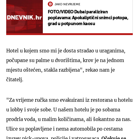
JAKO NEVRIJEME
FOTO/VIDEO Dubai paraliziran
poplavama: Apokaliptični snimci potopa,
grad u potpunom kaosu
Hotel u kojem smo mi je dosta stradao u uraganima,
počupane su palme u dvorištima, krov je na jednom
mjestu oštećen, stakla razbijena", rekao nam je
čitatelj.
"Za vrijeme ručka smo evakuirani iz restorana u hotelu
u lobby i svoje sobe. U našem hotelu je po sobama
prodrla voda, u malim količinama, ali šokantno za nas.
Ulice su poplavljene i nema automobila po cestama
izuzev pick-upova, policije i vatrogasaca.
Očekuje se