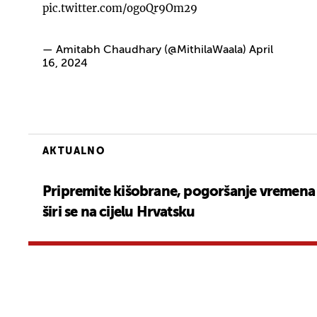
pic.twitter.com/ogoQr9Om29
— Amitabh Chaudhary (@MithilaWaala)
April
16, 2024
AKTUALNO
Pripremite kišobrane, pogoršanje vremena
širi se na cijelu Hrvatsku