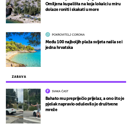
Omiljena kupališta na koja lokalci u miru
dolaze roniti i skakati u more
POKROVITELJ CORONA
Među 100 najboljih plaža svijeta našla se i
jedna hrvatska
ZABAVA
SVAKA ČAST
Bahato mu prepriječio prijelaz, a ono što je
pješak napravio oduševilo je društvene
mreže