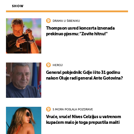
SHOW
DRAMA U ŠIBENIKU
Thompson usred koncerta iznenada
prekinuo pjesmu: "Zovite hitnu!"
HEROJ
General pobjednik: Gdje i što 31 godinu
nakon Oluje radi general Ante Gotovina?
S MORA POSLALA POZDRAVE
Vruće, vruće! Nives Celzijus u vatrenom
kupaćem malo je toga prepustila mašti