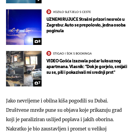
VOZILO SLETJELO S CESTE
UZNEMIRUJUĆE Strašni prizori nesreće u
Zagrebu: Auto se prepolovio, jedna osoba
poginula
8
STIGAO I ŠOK S BOOKINGA
VIDEO Gošća izazvala požar luksuznog
apartmana. Vlasnik: “Dok je gorjelo, smijali
su se, pili i pokazivali mi srednji prst"
7
Jako nevrijeme i obilna kiša pogodili su Dubai.
Društvene mreže pune su objava koje prikazuju grad
koji je paraliziran uslijed poplava i jakih oborina.
Nakratko je bio zaustavljen i promet u velikoj