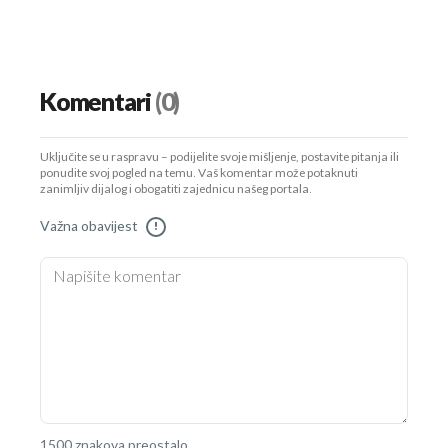
Komentari
(0)
Uključite se u raspravu – podijelite svoje mišljenje, postavite pitanja ili
ponudite svoj pogled na temu. Vaš komentar može potaknuti
zanimljiv dijalog i obogatiti zajednicu našeg portala.
Važna obavijest
!
1500 znakova preostalo