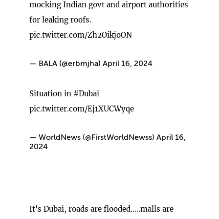
mocking Indian govt and airport authorities
for leaking roofs.
pic.twitter.com/Zh2OikjoON
— BALA (@erbmjha)
April 16, 2024
Situation in
#Dubai
pic.twitter.com/Ej1XUCWyqe
— WorldNews (@FirstWorldNewss)
April 16,
2024
It's Dubai, roads are flooded.....malls are