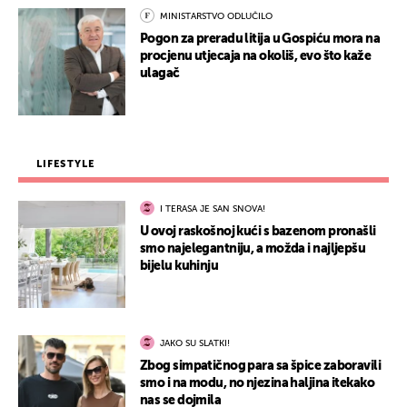
MINISTARSTVO ODLUČILO
Pogon za preradu litija u Gospiću mora na
procjenu utjecaja na okoliš, evo što kaže
ulagač
LIFESTYLE
I TERASA JE SAN SNOVA!
U ovoj raskošnoj kući s bazenom pronašli
smo najelegantniju, a možda i najljepšu
bijelu kuhinju
JAKO SU SLATKI!
Zbog simpatičnog para sa špice zaboravili
smo i na modu, no njezina haljina itekako
nas se dojmila