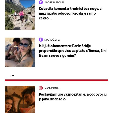
KAO IZ PIŠTOLJA
Dobacila komentar trudnici bez noge, a
muž ispalio odgovor kao da je samo
čekao…
ŠTO KAŽETE?
Isključio komentare: Par iz Srbije
preporučio spravicu za plažu s Temua, čini
li vam se ovo sigurnim?
TV
NASLJEDNIK
Postavila mu je važno pitanje, a odgovor ju
je jako iznenadio