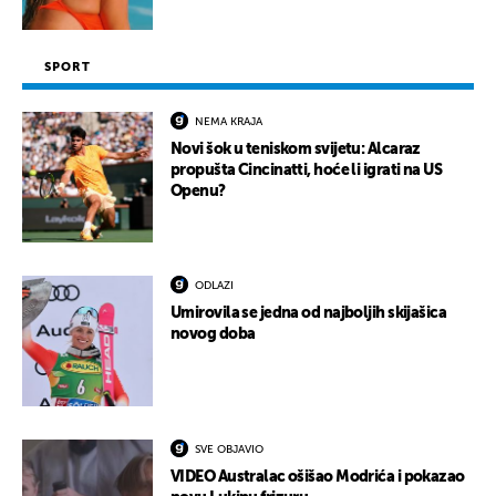
SPORT
NEMA KRAJA
Novi šok u teniskom svijetu: Alcaraz
propušta Cincinatti, hoće li igrati na US
Openu?
ODLAZI
Umirovila se jedna od najboljih skijašica
novog doba
SVE OBJAVIO
VIDEO Australac ošišao Modrića i pokazao