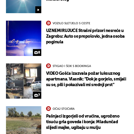
VOZILO SLETJELO S CESTE
UZNEMIRUJUĆE Strašni prizori nesreće u
Zagrebu: Auto se prepolovio, jedna osoba
poginula
8
STIGAO I ŠOK S BOOKINGA
VIDEO Gošća izazvala požar luksuznog
apartmana. Vlasnik: “Dok je gorjelo, smijali
su se, pili i pokazivali mi srednji prst"
7
OČAJ STOČARA
Pašnjaci izgorjeli od vrućina, ugroženo
tisuću grla goveda i konja: Mladunčad
slijedi majke, ugibaju u mulju