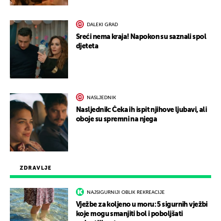
DALEKI GRAD
Sreći nema kraja! Napokon su saznali spol
djeteta
NASLJEDNIK
Nasljednik: Čeka ih ispit njihove ljubavi, ali
oboje su spremni na njega
ZDRAVLJE
NAJSIGURNIJI OBLIK REKREACIJE
Vježbe za koljeno u moru: 5 sigurnih vježbi
koje mogu smanjiti bol i poboljšati