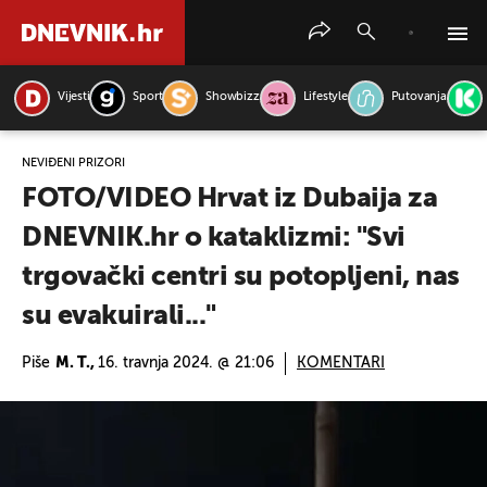
Vijesti
Sport
Showbizz
Lifestyle
Putovanja
PRETRAŽITE VIJESTI
NEVIĐENI PRIZORI
FOTO/VIDEO Hrvat iz Dubaija za
DNEVNIK.hr o kataklizmi: "Svi
trgovački centri su potopljeni, nas
su evakuirali..."
Piše
M. T.,
16. travnja 2024. @ 21:06
KOMENTARI