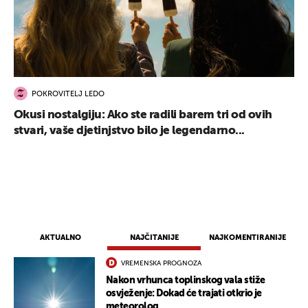
POKROVITELJ LEDO
Okusi nostalgiju: Ako ste radili barem tri od ovih
stvari, vaše djetinjstvo bilo je legendarno...
AKTUALNO
NAJČITANIJE
NAJKOMENTIRANIJE
VREMENSKA PROGNOZA
Nakon vrhunca toplinskog vala stiže
osvježenje: Dokad će trajati otkrio je
meteorolog