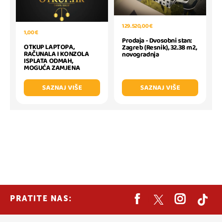
129.520,00 €
1,00 €
Prodaja - Dvosobni stan:
OTKUP LAPTOPA,
Zagreb (Resnik), 32.38 m2,
RAČUNALA I KONZOLA
novogradnja
ISPLATA ODMAH,
MOGUĆA ZAMJENA
SAZNAJ VIŠE
SAZNAJ VIŠE
PRATITE NAS: