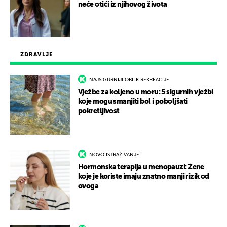
neće otići iz njihovog života
ZDRAVLJE
NAJSIGURNIJI OBLIK REKREACIJE
Vježbe za koljeno u moru: 5 sigurnih vježbi
koje mogu smanjiti bol i poboljšati
pokretljivost
NOVO ISTRAŽIVANJE
Hormonska terapija u menopauzi: Žene
koje je koriste imaju znatno manji rizik od
ovoga