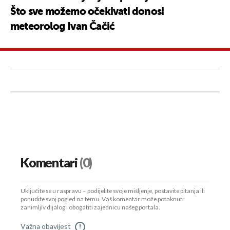
Što sve možemo očekivati donosi
meteorolog Ivan Čačić
Komentari
(0)
Uključite se u raspravu – podijelite svoje mišljenje, postavite pitanja ili
ponudite svoj pogled na temu. Vaš komentar može potaknuti
zanimljiv dijalog i obogatiti zajednicu našeg portala.
Važna obavijest
!