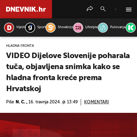
Vijesti
Sport
Showbizz
Lifestyle
Putovanja
PRETRAŽITE VIJESTI
HLADNA FRONTA
VIDEO Dijelove Slovenije poharala
tuča, objavljena snimka kako se
hladna fronta kreće prema
Hrvatskoj
Piše
N. C. ,
16. travnja 2024. @ 13:49
KOMENTARI