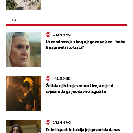
TV
DALEKI GRAD
Uznemirena je zbog njegove ucjene - hoće
li napraviti što traži?
NASLJEDNIK
Želi da njih troje sretno žive, a nije ni
svjesna da ga je odavno izgubila
DALEKI GRAD
Daleki grad: Intuicija joj govori da danas