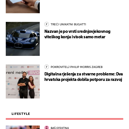
TREĆI UNIKATNI BUGATTI
Nazvan je po vrsti srednjovjekovnog
viteškog konja i visok samo metar
POKROVITELJ PHILIP MORRIS ZAGREB
Digitalna rješenja za stvarne probleme: Dva
hrvatska projekta dobila potporu za razvoj
LIFESTYLE
BAŠ EFEKTNA