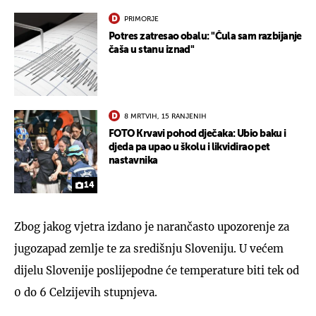
PRIMORJE
Potres zatresao obalu: "Čula sam razbijanje
čaša u stanu iznad"
8 MRTVIH, 15 RANJENIH
FOTO Krvavi pohod dječaka: Ubio baku i
djeda pa upao u školu i likvidirao pet
nastavnika
14
Zbog jakog vjetra izdano je narančasto upozorenje za
jugozapad zemlje te za središnju Sloveniju. U većem
dijelu Slovenije poslijepodne će temperature biti tek od
0 do 6 Celzijevih stupnjeva.