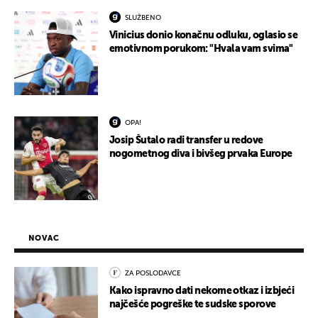
SLUŽBENO
Vinicius donio konačnu odluku, oglasio se
emotivnom porukom: "Hvala vam svima"
OPA!
Josip Šutalo radi transfer u redove
nogometnog diva i bivšeg prvaka Europe
NOVAC
ZA POSLODAVCE
Kako ispravno dati nekome otkaz i izbjeći
najčešće pogreške te sudske sporove