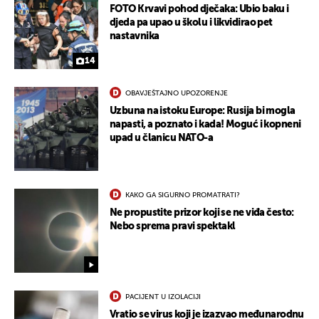
FOTO Krvavi pohod dječaka: Ubio baku i
djeda pa upao u školu i likvidirao pet
nastavnika
14
OBAVJEŠTAJNO UPOZORENJE
Uzbuna na istoku Europe: Rusija bi mogla
napasti, a poznato i kada! Moguć i kopneni
upad u članicu NATO-a
KAKO GA SIGURNO PROMATRATI?
Ne propustite prizor koji se ne viđa često:
Nebo sprema pravi spektakl
PACIJENT U IZOLACIJI
Vratio se virus koji je izazvao međunarodnu