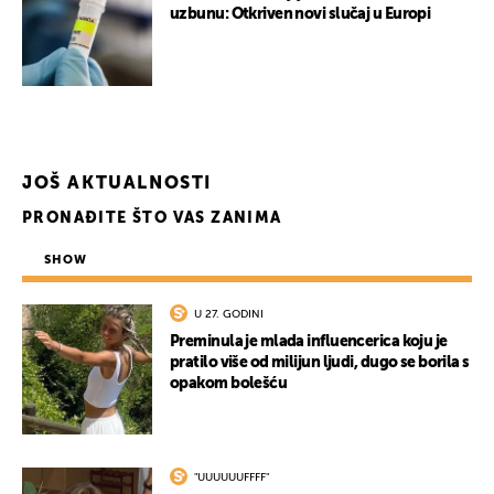
uzbunu: Otkriven novi slučaj u Europi
JOŠ AKTUALNOSTI
PRONAĐITE ŠTO VAS ZANIMA
SHOW
U 27. GODINI
Preminula je mlada influencerica koju je
pratilo više od milijun ljudi, dugo se borila s
opakom bolešću
"UUUUUUFFFF"