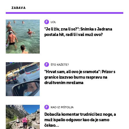
ZABAVA
LOL
"Je li živ, zna li se?": Snimka s Jadrana
postala hit, radi li i vaš muž ovo?
ŠTO KAŽETE?
"Hrvat sam, ali ovo je sramota": Prizor s
granice izazvao burnu raspravu na
društvenim mrežama
KAO IZ PIŠTOLJA
Dobacila komentar trudnici bez noge, a
muž ispalio odgovor kao da je samo
čekao…