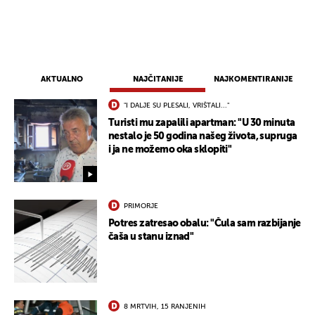
UKLJUČITE NOTIFIKACIJE
AKTUALNO
NAJČITANIJE
NAJKOMENTIRANIJE
"I DALJE SU PLESALI, VRIŠTALI..."
Turisti mu zapalili apartman: "U 30 minuta
nestalo je 50 godina našeg života, supruga
i ja ne možemo oka sklopiti"
PRIMORJE
Potres zatresao obalu: "Čula sam razbijanje
čaša u stanu iznad"
8 MRTVIH, 15 RANJENIH