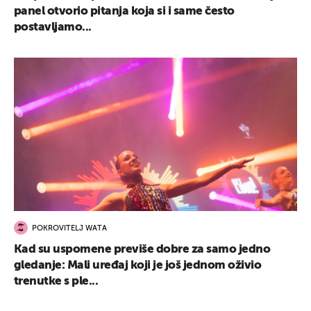
panel otvorio pitanja koja si i same često
postavljamo...
POKROVITELJ WATA
Kad su uspomene previše dobre za samo jedno
gledanje: Mali uređaj koji je još jednom oživio
trenutke s ple...