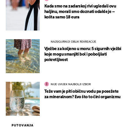
Kada smo na zadarskoj rivi ugledali ovu
haljinu, morali smo doznati odakle je –
košta samo 18 eura
NAJSIGURNIJI OBLIK REKREACIJE
Vježbe za koljeno u moru: 5 sigurnih vježbi
koje mogu smanjiti bol i poboljšati
pokretljivost
NIJE UVIJEK NAJBOLJI IZBOR
Teže vam je piti običnu vodu pa posežete
za mineralnom? Evo što to čini organizmu
PUTOVANJA