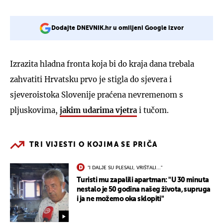
Dodajte DNEVNIK.hr u omiljeni Google izvor
Izrazita hladna fronta koja bi do kraja dana trebala
zahvatiti Hrvatsku prvo je stigla do sjevera i
sjeveroistoka Slovenije praćena nevremenom s
pljuskovima,
jakim udarima vjetra
i tučom.
TRI VIJESTI O KOJIMA SE PRIČA
"I DALJE SU PLESALI, VRIŠTALI..."
Turisti mu zapalili apartman: "U 30 minuta
nestalo je 50 godina našeg života, supruga
i ja ne možemo oka sklopiti"