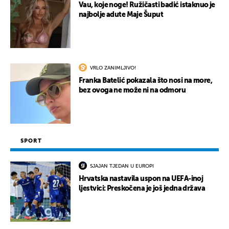
Vau, koje noge! Ružičasti badić istaknuo je
najbolje adute Maje Šuput
VRLO ZANIMLJIVO!
Franka Batelić pokazala što nosi na more,
bez ovoga ne može ni na odmoru
SPORT
SJAJAN TJEDAN U EUROPI
Hrvatska nastavila uspon na UEFA-inoj
ljestvici: Preskočena je još jedna država