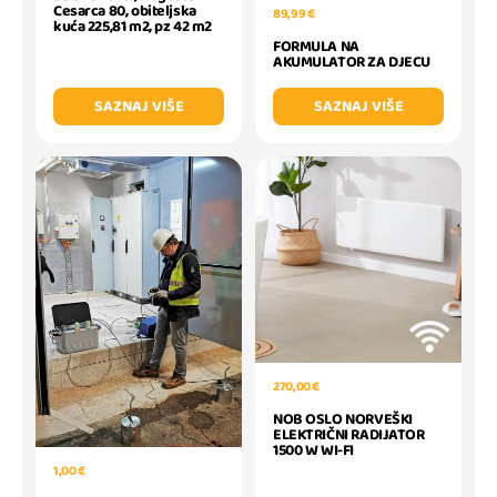
Cesarca 80, obiteljska
89,99 €
kuća 225,81 m2, pz 42 m2
FORMULA NA
AKUMULATOR ZA DJECU
SAZNAJ VIŠE
SAZNAJ VIŠE
270,00 €
NOB OSLO NORVEŠKI
ELEKTRIČNI RADIJATOR
1500 W WI-FI
1,00 €