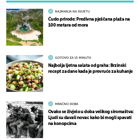
NAJMANJA NA SVIJETU
Čudo prirode: Predivna pješčana plaža na
100 metara od mora
GOTOVO ZA 15 MINUTA
Najbolja ljetna salata od graha: Brzinski
recept za dane kada je prevruće za kuhanje
MRAČNO DOBA
Ovako se živjelo u doba velikog siromaštva:
Ljudi su davali novac kako bi mogli spavati
na konopcima