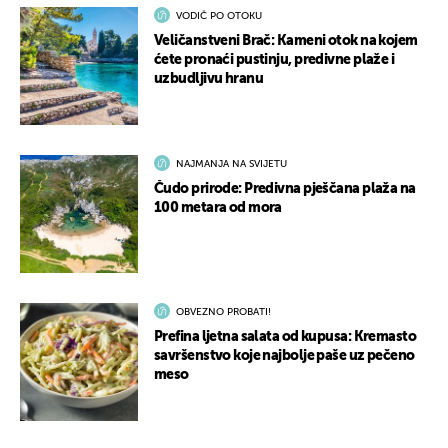
VODIČ PO OTOKU
Veličanstveni Brač: Kameni otok na kojem
ćete pronaći pustinju, predivne plaže i
uzbudljivu hranu
NAJMANJA NA SVIJETU
Čudo prirode: Predivna pješčana plaža na
100 metara od mora
OBVEZNO PROBATI!
Prefina ljetna salata od kupusa: Kremasto
savršenstvo koje najbolje paše uz pečeno
meso