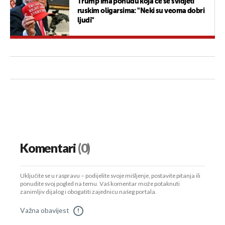
Trump ima ponudu koja će se svidjeti
ruskim oligarsima: "Neki su veoma dobri
ljudi"
Komentari
(0)
Uključite se u raspravu – podijelite svoje mišljenje, postavite pitanja ili
ponudite svoj pogled na temu. Vaš komentar može potaknuti
zanimljiv dijalog i obogatiti zajednicu našeg portala.
Važna obavijest
!