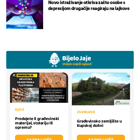
Novo istraživanje otkriva zašto osobe s
depresijom drugačije reagiraju na lajkove
0,01 €
23.000,00 €
Prodajete li građevinski
Građevinsko zemljište u
materijal, stolariju ili
Kupskoj dolini
opremu?