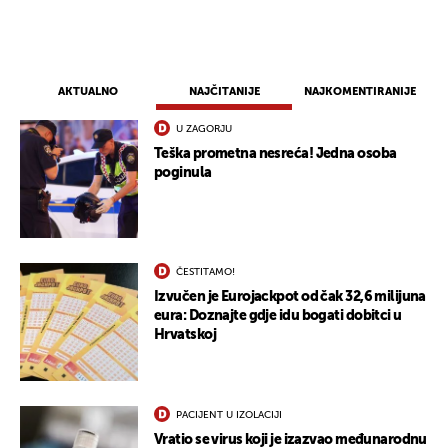
AKTUALNO
NAJČITANIJE
NAJKOMENTIRANIJE
U ZAGORJU
Teška prometna nesreća! Jedna osoba
poginula
ČESTITAMO!
Izvučen je Eurojackpot od čak 32,6 milijuna
eura: Doznajte gdje idu bogati dobitci u
Hrvatskoj
PACIJENT U IZOLACIJI
Vratio se virus koji je izazvao međunarodnu