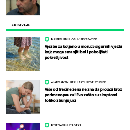
ZDRAVLJE
NAJSIGURNIJI OBLIK REKREACIJE
Vježbe za koljeno u moru: 5 sigurnih vježbi
koje mogu smanjiti bol i poboljšati
pokretljivost
ALARMANTNI REZULTATI NOVE STUDIJE
Više od trećine žena ne zna da prolazi kroz
perimenopauzu! Evo zašto su simptomi
toliko zbunjujući
IZNENAĐUJUĆA VEZA