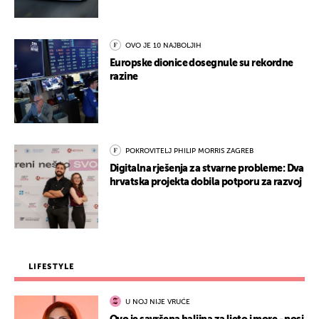
OVO JE 10 NAJBOLJIH
Europske dionice dosegnule su rekordne
razine
POKROVITELJ PHILIP MORRIS ZAGREB
Digitalna rješenja za stvarne probleme: Dva
hrvatska projekta dobila potporu za razvoj
LIFESTYLE
U NOJ NIJE VRUĆE