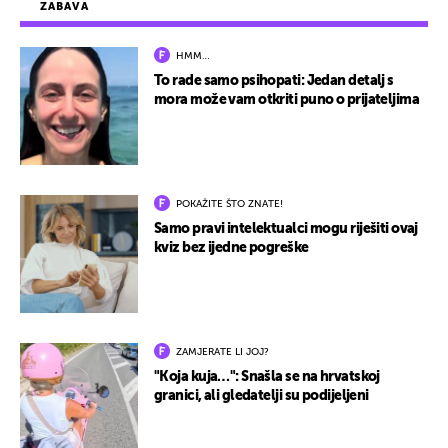
ZABAVA
HMM…
To rade samo psihopati: Jedan detalj s
mora može vam otkriti puno o prijateljima
POKAŽITE ŠTO ZNATE!
Samo pravi intelektualci mogu riješiti ovaj
kviz bez ijedne pogreške
ZAMJERATE LI JOJ?
"Koja kuja…": Snašla se na hrvatskoj
granici, ali gledatelji su podijeljeni