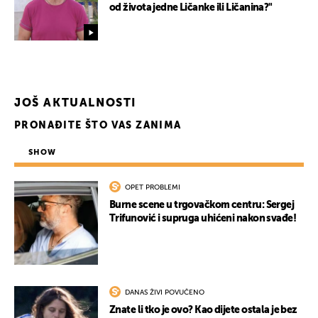
od života jedne Ličanke ili Ličanina?"
JOŠ AKTUALNOSTI
PRONAĐITE ŠTO VAS ZANIMA
SHOW
OPET PROBLEMI
Burne scene u trgovačkom centru: Sergej
Trifunović i supruga uhićeni nakon svađe!
DANAS ŽIVI POVUČENO
Znate li tko je ovo? Kao dijete ostala je bez