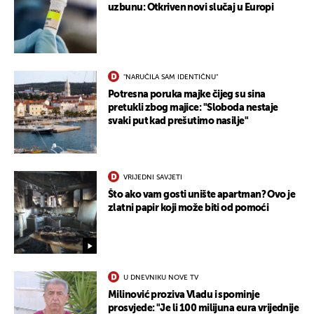
uzbunu: Otkriven novi slučaj u Europi
"NARUČILA SAM IDENTIČNU"
Potresna poruka majke čijeg su sina
pretukli zbog majice: "Sloboda nestaje
svaki put kad prešutimo nasilje"
VRIJEDNI SAVJETI
Što ako vam gosti unište apartman? Ovo je
zlatni papir koji može biti od pomoći
U DNEVNIKU NOVE TV
Milinović proziva Vladu i spominje
prosvjede: "Je li 100 milijuna eura vrijednije