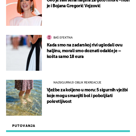
Ovo je savršena haljina za ljeto i more - nosi
je i Bojana Gregorić Vejzović
BAŠ EFEKTNA
Kada smo na zadarskoj rivi ugledali ovu
haljinu, morali smo doznati odakle je –
košta samo 18 eura
NAJSIGURNIJI OBLIK REKREACIJE
Vježbe za koljeno u moru: 5 sigurnih vježbi
koje mogu smanjiti bol i poboljšati
pokretljivost
PUTOVANJA