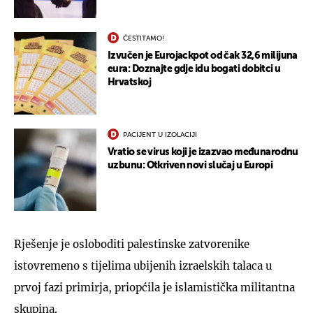
ČESTITAMO!
Izvučen je Eurojackpot od čak 32,6 milijuna
eura: Doznajte gdje idu bogati dobitci u
Hrvatskoj
PACIJENT U IZOLACIJI
Vratio se virus koji je izazvao međunarodnu
uzbunu: Otkriven novi slučaj u Europi
Rješenje je osloboditi palestinske zatvorenike
istovremeno s tijelima ubijenih izraelskih talaca u
prvoj fazi primirja, priopćila je islamistička militantna
skupina.