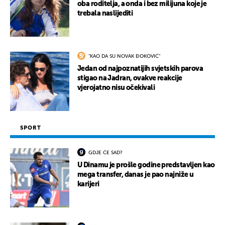
oba roditelja, a onda i bez milijuna koje je
trebala naslijediti
"KAO DA SU NOVAK ĐOKOVIĆ"
Jedan od najpoznatijih svjetskih parova
stigao na Jadran, ovakve reakcije
vjerojatno nisu očekivali
SPORT
GDJE ĆE SAD?
U Dinamu je prošle godine predstavljen kao
mega transfer, danas je pao najniže u
karijeri