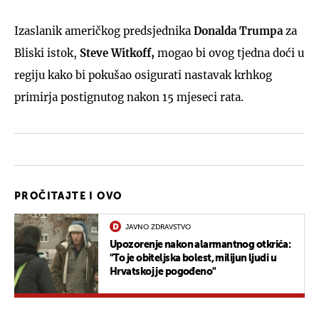
Izaslanik američkog predsjednika
Donalda Trumpa
za
Bliski istok,
Steve Witkoff,
mogao bi ovog tjedna doći u
regiju kako bi pokušao osigurati nastavak krhkog
primirja postignutog nakon 15 mjeseci rata.
PROČITAJTE I OVO
JAVNO ZDRAVSTVO
Upozorenje nakon alarmantnog otkrića:
"To je obiteljska bolest, milijun ljudi u
Hrvatskoj je pogođeno"