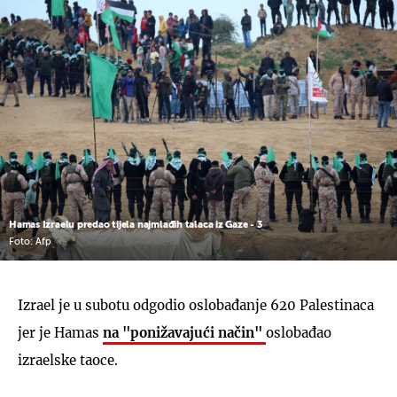
Hamas Izraelu predao tijela najmlađih talaca iz Gaze - 3
Foto: Afp
Izrael je u subotu odgodio oslobađanje 620 Palestinaca
jer je Hamas
na "ponižavajući način"
oslobađao
izraelske taoce.