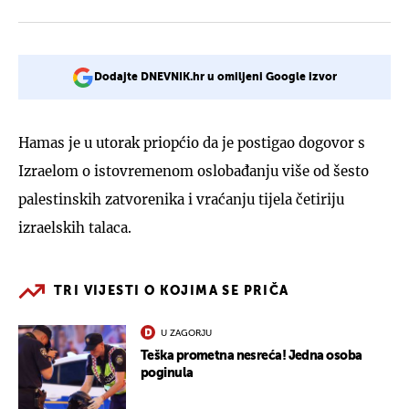
Dodajte DNEVNIK.hr u omiljeni Google izvor
Hamas je u utorak priopćio da je postigao dogovor s
Izraelom o istovremenom oslobađanju više od šesto
palestinskih zatvorenika i vraćanju tijela četiriju
izraelskih talaca.
TRI VIJESTI O KOJIMA SE PRIČA
U ZAGORJU
Teška prometna nesreća! Jedna osoba
poginula