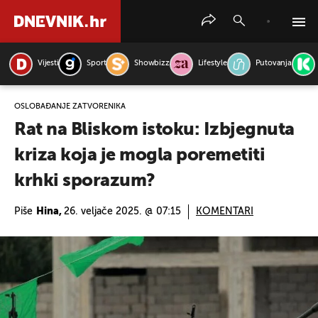
Vijesti
Sport
Showbizz
Lifestyle
Putovanja
PRETRAŽITE VIJESTI
OSLOBAĐANJE ZATVORENIKA
Rat na Bliskom istoku: Izbjegnuta
kriza koja je mogla poremetiti
krhki sporazum?
Piše
Hina,
26. veljače 2025. @ 07:15
KOMENTARI