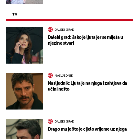
TV
DALEKI GRAD
Daleki grad: Jako je ljuta jer se miješa u
njezine stvari
NASLJEDNIK
Nasljednik: Ljuta je na njega i zahtjeva da
učini nešto
DALEKI GRAD
Drago mu je što je cijelo vrijeme uz njega