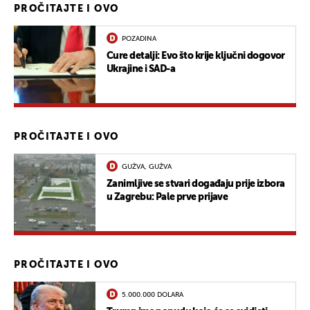
PROČITAJTE I OVO
POZADINA
Cure detalji: Evo što krije ključni dogovor
Ukrajine i SAD-a
PROČITAJTE I OVO
GUŽVA, GUŽVA
Zanimljive se stvari događaju prije izbora
u Zagrebu: Pale prve prijave
PROČITAJTE I OVO
5.000.000 DOLARA