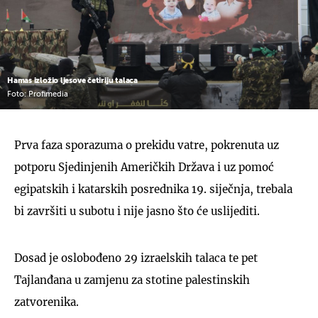
Hamas izložio ljesove četiriju talaca
Foto: Profimedia
Prva faza sporazuma o prekidu vatre, pokrenuta uz
potporu Sjedinjenih Američkih Država i uz pomoć
egipatskih i katarskih posrednika 19. siječnja, trebala
bi završiti u subotu i nije jasno što će uslijediti.
Dosad je oslobođeno 29 izraelskih talaca te pet
Tajlanđana u zamjenu za stotine palestinskih
zatvorenika.