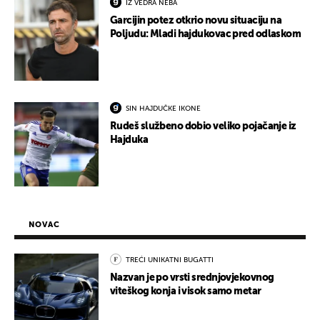
IZ VEDRA NEBA
Garcijin potez otkrio novu situaciju na
Poljudu: Mladi hajdukovac pred odlaskom
SIN HAJDUČKE IKONE
Rudeš službeno dobio veliko pojačanje iz
Hajduka
NOVAC
TREĆI UNIKATNI BUGATTI
Nazvan je po vrsti srednjovjekovnog
viteškog konja i visok samo metar