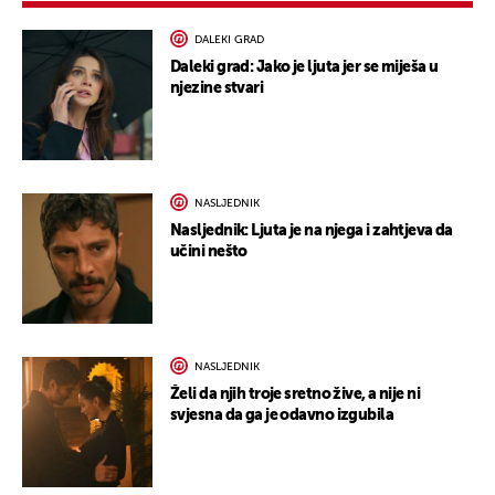
DALEKI GRAD
Daleki grad: Jako je ljuta jer se miješa u
njezine stvari
NASLJEDNIK
Nasljednik: Ljuta je na njega i zahtjeva da
učini nešto
NASLJEDNIK
Želi da njih troje sretno žive, a nije ni
svjesna da ga je odavno izgubila