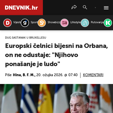
Vijesti
Sport
Showbizz
Lifestyle
Putovanja
PRETRAŽITE VIJESTI
DUG SASTANAK U BRUXELLESU
Europski čelnici bijesni na Orbana,
on ne odustaje: "Njihovo
ponašanje je ludo"
Piše
Hina, B. F. M.,
20. ožujka 2026. @ 07:40
KOMENTARI