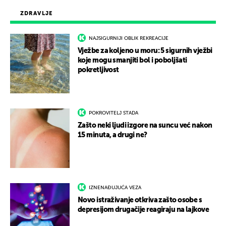
ZDRAVLJE
NAJSIGURNIJI OBLIK REKREACIJE
Vježbe za koljeno u moru: 5 sigurnih vježbi
koje mogu smanjiti bol i poboljšati
pokretljivost
POKROVITELJ STADA
Zašto neki ljudi izgore na suncu već nakon
15 minuta, a drugi ne?
IZNENAĐUJUĆA VEZA
Novo istraživanje otkriva zašto osobe s
depresijom drugačije reagiraju na lajkove