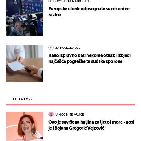
OVO JE 10 NAJBOLJIH
Europske dionice dosegnule su rekordne
razine
ZA POSLODAVCE
Kako ispravno dati nekome otkaz i izbjeći
najčešće pogreške te sudske sporove
LIFESTYLE
U NOJ NIJE VRUĆE
Ovo je savršena haljina za ljeto i more - nosi
je i Bojana Gregorić Vejzović