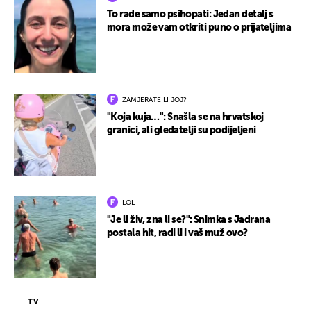
To rade samo psihopati: Jedan detalj s
mora može vam otkriti puno o prijateljima
ZAMJERATE LI JOJ?
"Koja kuja…": Snašla se na hrvatskoj
granici, ali gledatelji su podijeljeni
LOL
"Je li živ, zna li se?": Snimka s Jadrana
postala hit, radi li i vaš muž ovo?
TV