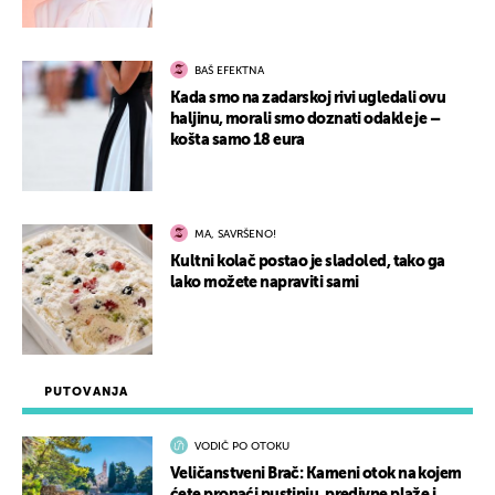
BAŠ EFEKTNA
Kada smo na zadarskoj rivi ugledali ovu
haljinu, morali smo doznati odakle je –
košta samo 18 eura
MA, SAVRŠENO!
Kultni kolač postao je sladoled, tako ga
lako možete napraviti sami
PUTOVANJA
VODIČ PO OTOKU
Veličanstveni Brač: Kameni otok na kojem