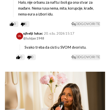
Halo, nije orbanu za naftu i boli ga ona stvar za
mađare. Nema rusa nema, mita, korupcije, krađe,
nema eura a izbori idu.
0
1
ODGOVORITE
ujhelji lukac
20. ožu. 2026 15:17
UL
@lukijan1948
Svako treba da cisti u SVOM dvoristu.
0
0
ODGOVORITE