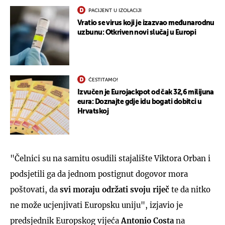
PACIJENT U IZOLACIJI
Vratio se virus koji je izazvao međunarodnu
uzbunu: Otkriven novi slučaj u Europi
ČESTITAMO!
Izvučen je Eurojackpot od čak 32,6 milijuna
eura: Doznajte gdje idu bogati dobitci u
Hrvatskoj
"Čelnici su na samitu osudili stajalište Viktora Orban i
podsjetili ga da jednom postignut dogovor mora
poštovati, da
svi moraju održati svoju riječ
te da nitko
ne može ucjenjivati Europsku uniju", izjavio je
predsjednik Europskog vijeća
Antonio Costa
na