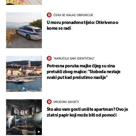
ČEKA SE NALAZ OBDUKCIJE
U moru pronađeno tijelo: Otkriveno o
kome se radi
"NARUČILA SAM IDENTIČNU"
Potresna poruka majke čijeg su sina
pretukli zbog majice: "Sloboda nestaje
svaki put kad prešutimo nasilje"
VRIJEDNI SAVJETI
Što ako vam gosti unište apartman? Ovo je
zlatni papir koji može biti od pomoći