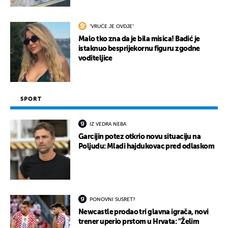
"VRUĆE JE OVDJE"
Malo tko zna da je bila misica! Badić je
istaknuo besprijekornu figuru zgodne
voditeljice
SPORT
IZ VEDRA NEBA
Garcijin potez otkrio novu situaciju na
Poljudu: Mladi hajdukovac pred odlaskom
PONOVNI SUSRET?
Newcastle prodao tri glavna igrača, novi
trener uperio prstom u Hrvata: "Želim