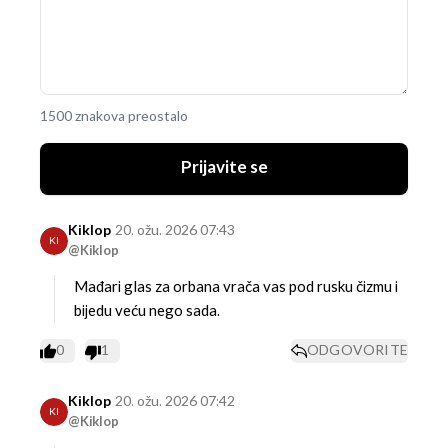
1500 znakova preostalo
Prijavite se
Kiklop
20. ožu. 2026 07:43
KI
@Kiklop
Mađari glas za orbana vrača vas pod rusku čizmu i
bijedu veću nego sada.
0
1
ODGOVORITE
Kiklop
20. ožu. 2026 07:42
KI
@Kiklop