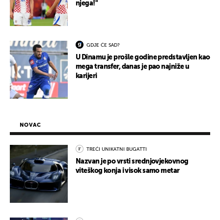
njega!"
GDJE ĆE SAD?
U Dinamu je prošle godine predstavljen kao
mega transfer, danas je pao najniže u
karijeri
NOVAC
TREĆI UNIKATNI BUGATTI
Nazvan je po vrsti srednjovjekovnog
viteškog konja i visok samo metar