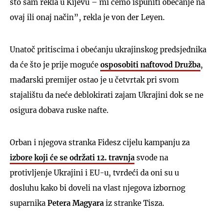
što sam rekla u Kijevu – mi ćemo ispuniti obećanje na
ovaj ili onaj način”, rekla je von der Leyen.
Unatoč pritiscima i obećanju ukrajinskog predsjednika
da će što je prije moguće
osposobiti naftovod Družba
,
mađarski premijer ostao je u četvrtak pri svom
stajalištu da neće deblokirati zajam Ukrajini dok se ne
osigura dobava ruske nafte.
Orban i njegova stranka Fidesz cijelu kampanju za
izbore koji će se održati 12. travnja
svode na
protivljenje Ukrajini i EU-u, tvrdeći da oni su u
dosluhu kako bi doveli na vlast njegova izbornog
suparnika
Petera Magyara
iz stranke Tisza.