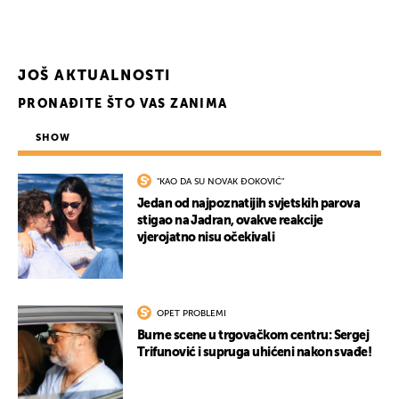
JOŠ AKTUALNOSTI
PRONAĐITE ŠTO VAS ZANIMA
SHOW
"KAO DA SU NOVAK ĐOKOVIĆ"
Jedan od najpoznatijih svjetskih parova
stigao na Jadran, ovakve reakcije
vjerojatno nisu očekivali
OPET PROBLEMI
Burne scene u trgovačkom centru: Sergej
Trifunović i supruga uhićeni nakon svađe!