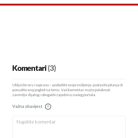
Komentari
(3)
Uključite se u raspravu – podijelite svoje mišljenje, postavite pitanja ili
ponudite svoj pogled na temu. Vaš komentar može potaknuti
zanimljiv dijalog i obogatiti zajednicu našeg portala.
Važna obavijest
!