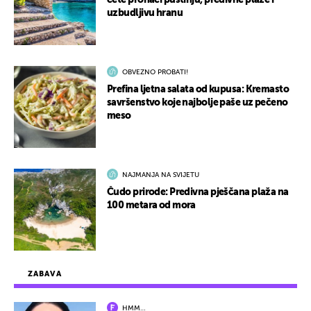
ćete pronaći pustinju, predivne plaže i
uzbudljivu hranu
OBVEZNO PROBATI!
Prefina ljetna salata od kupusa: Kremasto
savršenstvo koje najbolje paše uz pečeno
meso
NAJMANJA NA SVIJETU
Čudo prirode: Predivna pješčana plaža na
100 metara od mora
ZABAVA
HMM…