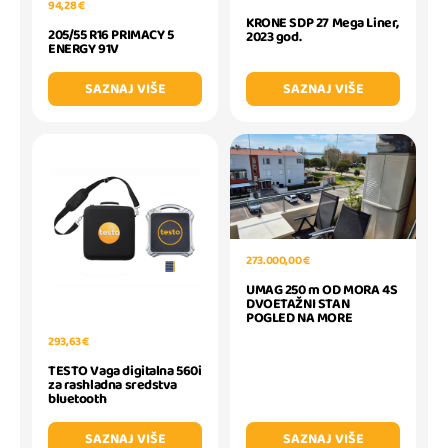
94,28 €
KRONE SDP 27 Mega Liner,
205/55 R16 PRIMACY 5
2023 god.
ENERGY 91V
SAZNAJ VIŠE
SAZNAJ VIŠE
273.000,00 €
UMAG 250 m OD MORA 4S
DVOETAŽNI STAN
POGLED NA MORE
293,63 €
TESTO Vaga digitalna 560i
za rashladna sredstva
bluetooth
SAZNAJ VIŠE
SAZNAJ VIŠE