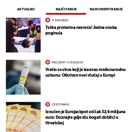
AKTUALNO
NAJČITANIJE
NAJKOMENTIRANIJE
U ZAGORJU
Teška prometna nesreća! Jedna osoba
poginula
PACIJENT U IZOLACIJI
Vratio se virus koji je izazvao međunarodnu
uzbunu: Otkriven novi slučaj u Europi
UKLJUČITE NOTIFIKACIJE
ČESTITAMO!
Izvučen je Eurojackpot od čak 32,6 milijuna
eura: Doznajte gdje idu bogati dobitci u
Hrvatskoj