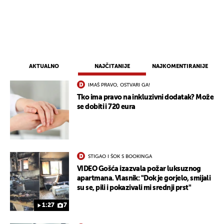
AKTUALNO
NAJČITANIJE
NAJKOMENTIRANIJE
IMAŠ PRAVO, OSTVARI GA!
Tko ima pravo na inkluzivni dodatak? Može
se dobiti i 720 eura
STIGAO I ŠOK S BOOKINGA
VIDEO Gošća izazvala požar luksuznog
apartmana. Vlasnik: "Dok je gorjelo, smijali
su se, pili i pokazivali mi srednji prst"
1:27
7