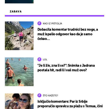
ZABAVA
KAO IZ PIŠTOLJA
Dobacila komentar trudnici bez noge, a
muž ispalio odgovor kao da je samo
čekao…
LOL
"Je li živ, zna li se?": Snimka s Jadrana
postala hit, radi li i vaš muž ovo?
ŠTO KAŽETE?
Isključio komentare: Par iz Srbije
preporučio spravicu za plažu s Temua, čini