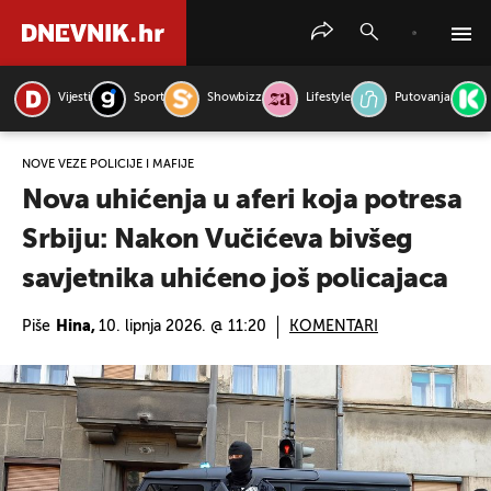
Vijesti
Sport
Showbizz
Lifestyle
Putovanja
PRETRAŽITE VIJESTI
NOVE VEZE POLICIJE I MAFIJE
Nova uhićenja u aferi koja potresa
Srbiju: Nakon Vučićeva bivšeg
savjetnika uhićeno još policajaca
Piše
Hina,
10. lipnja 2026. @ 11:20
KOMENTARI