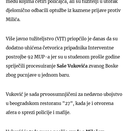
među kojima četiri policajca, ali su tužitelji u utorak
djelomično odbacili optužbe iz kaznene prijave protiv
Milića.
Više javno tužiteljstvo (VJT) priopćilo je danas da su
dodatno uhićena četvorica pripadnika Interventne
postrojbe 92 MUP-a jer su u studenom prošle godine
spriječili procesuiranje
Saše Vukovića
zvanog Boske
zbog pucnjave u jednom baru.
Vuković je sada prvoosumnjičeni za nedavno ubojstvo
u beogradskom restoranu "27", kada je i otvorena
afera o sprezi policije i mafije.