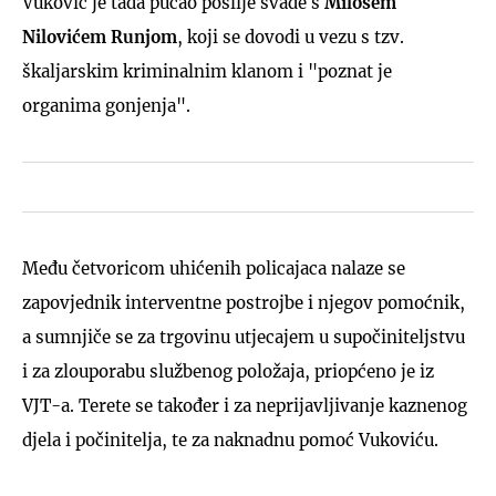
Vuković je tada pucao poslije svađe s
Milošem
Nilovićem Runjom
, koji se dovodi u vezu s tzv.
škaljarskim kriminalnim klanom i "poznat je
organima gonjenja".
Među četvoricom uhićenih policajaca nalaze se
zapovjednik interventne postrojbe i njegov pomoćnik,
a sumnjiče se za trgovinu utjecajem u supočiniteljstvu
i za zlouporabu službenog položaja, priopćeno je iz
VJT-a. Terete se također i za neprijavljivanje kaznenog
djela i počinitelja, te za naknadnu pomoć Vukoviću.