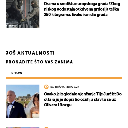
Drama u središtu europskoga grada! Zbog
niskog vodostaja otkrivena grdosija teška
250 kilograma: Evakuiran dio grada
JOŠ AKTUALNOSTI
PRONAĐITE ŠTO VAS ZANIMA
SHOW
RASKOŠNA PROSLAVA
Ovako je izgledalo vjenčanje Tije Jurčić: Do
oltara ju je dopratio očuh, a slavilo se uz
Olivera i Rozgu