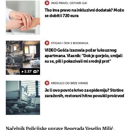
IMAŠ PRAVO, OSTVARI GA!
Tko ima pravo na inkluzivni dodatak? Može
se dobiti i 720 eura
STIGAO I ŠOK S BOOKINGA
VIDEO Gošća izazvala požar luksuznog
apartmana. Vlasnik: "Dok je gorjelo, smijali
su se, pili i pokazivali mi srednji prst"
1:27
7
KRENULO OD BRZE HRANE
Je li ovo povrće krivo za epidemiju? Stotine
zaraženih, restorani hitno povukli proizvod
Načelnik Policijske uprave Beograda
Veselin Milić
,