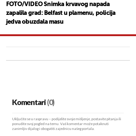
FOTO/VIDEO Snimka krvavog napada
zapalila grad: Belfast u plamenu, policija
jedva obuzdala masu
Komentari
(0)
Uključite se u raspravu – podijelite svoje mišljenje, postavite pitanja ili
ponudite svoj pogled na temu. Vaš komentar može potaknuti
zanimljiv dijalog i obogatiti zajednicu našeg portala.