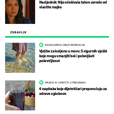
Nasljednik: Nije očekivala takve uvrede od
vlastite majke
ZDRAVLJE
NAJSIGURNIJI OBLIK REKREACIJE
Vježbe za koljeno u moru: 5 sigurnih vježbi
koje mogu smanjiti bol i poboljšati
pokretljivost
VRIJEDI IH UVRSTITI U PREHRANU
6 napitaka koje dijetetičari preporučuju za
zdrave zglobove