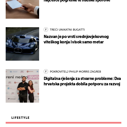
najčešće pogreške te sudske sporove
TREĆI UNIKATNI BUGATTI
Nazvan je po vrsti srednjovjekovnog
viteškog konja i visok samo metar
POKROVITELJ PHILIP MORRIS ZAGREB
Digitalna rješenja za stvarne probleme: Dva
hrvatska projekta dobila potporu za razvoj
LIFESTYLE