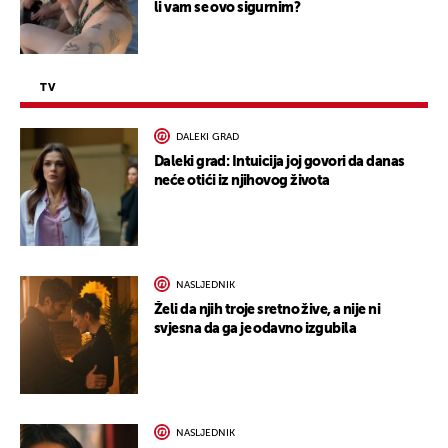
li vam se ovo sigurnim?
TV
DALEKI GRAD
Daleki grad: Intuicija joj govori da danas
neće otići iz njihovog života
NASLJEDNIK
Želi da njih troje sretno žive, a nije ni
svjesna da ga je odavno izgubila
NASLJEDNIK