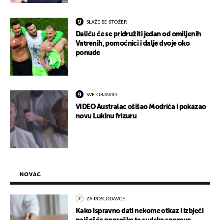
SLAŽE SE STOŽER
Daliću će se pridružiti jedan od omiljenih
Vatrenih, pomoćnici i dalje dvoje oko
ponude
SVE OBJAVIO
VIDEO Australac ošišao Modrića i pokazao
novu Lukinu frizuru
NOVAC
ZA POSLODAVCE
Kako ispravno dati nekome otkaz i izbjeći