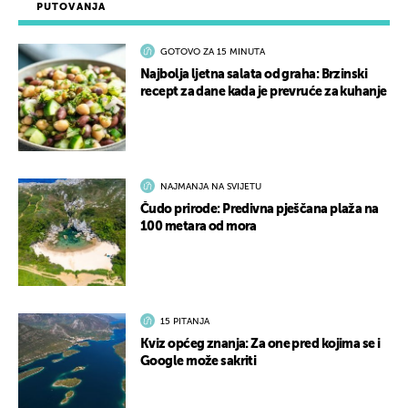
PUTOVANJA
GOTOVO ZA 15 MINUTA
Najbolja ljetna salata od graha: Brzinski
recept za dane kada je prevruće za kuhanje
NAJMANJA NA SVIJETU
Čudo prirode: Predivna pješčana plaža na
100 metara od mora
15 PITANJA
Kviz općeg znanja: Za one pred kojima se i
Google može sakriti