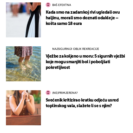
BAŠ EFEKTNA
Kada smo na zadarskoj rivi ugledali ovu
haljinu, morali smo doznati odakle je –
košta samo 18 eura
NAJSIGURNIJI OBLIK REKREACIJE
Vježbe za koljeno u moru: 5 sigurnih vježbi
koje mogu smanjiti bol i poboljšati
pokretljivost
(NE)PRIMJERENA?
Svećenik kritizirao kratku odjeću usred
toplinskog vala, slažete li se s njim?