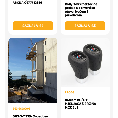
AKCIJA 0977712656
Rolly Toys traktor na
pedale RT crveni sa
utovarivačem i
prikolicom
SAZNAJ VIŠE
SAZNAJ VIŠE
25,00 €
BMW M RUČICE
MJENJAČA 5 BRZINA
MODEL 1
663.660,00 €
DIKLO-Z3S3- Dvosoban