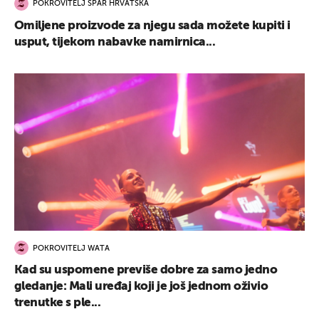
POKROVITELJ SPAR HRVATSKA
Omiljene proizvode za njegu sada možete kupiti i
usput, tijekom nabavke namirnica...
POKROVITELJ WATA
Kad su uspomene previše dobre za samo jedno
gledanje: Mali uređaj koji je još jednom oživio
trenutke s ple...