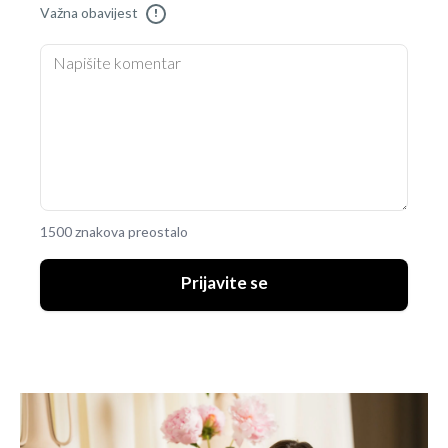
Važna obavijest
!
1500 znakova preostalo
Prijavite se