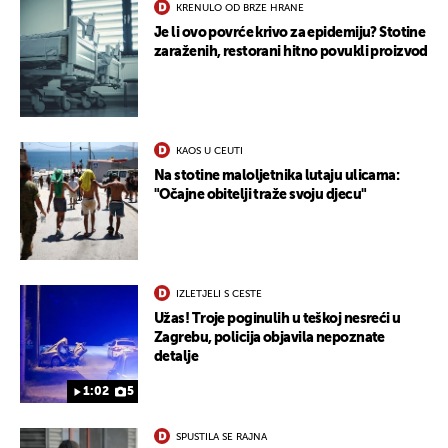
KRENULO OD BRZE HRANE
Je li ovo povrće krivo za epidemiju? Stotine
zaraženih, restorani hitno povukli proizvod
UKLJUČITE NOTIFIKACIJE
KAOS U CEUTI
Na stotine maloljetnika lutaju ulicama:
"Očajne obitelji traže svoju djecu"
IZLETJELI S CESTE
Užas! Troje poginulih u teškoj nesreći u
Zagrebu, policija objavila nepoznate
detalje
1:02
5
SPUSTILA SE RAJNA