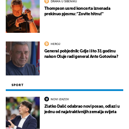
DRAMA U ŠIBENIKU
Thompson usred koncerta iznenada
prekinuo pjesmu: "Zovite hitnu!"
HEROJ
General pobjednik: Gdje i što 31 godinu
nakon Oluje radi general Ante Gotovina?
SPORT
NOVI IZAZOV
Zlatko Dalić odabrao novi posao, odlazi u
jednu od najatraktivnijih zemalja svijeta