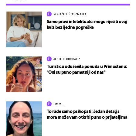
POKAŽITE ŠTO ZNATE!
Samo pravi intelektualci mogu riješiti ovaj
kviz bez ijedne pogreške
JESTE LI PROBALI?
Turisticu oduševila ponuda u Primoštenu:
"Oni su puno pametniji od nas"
HMM…
To rade samo psihopati: Jedan detalj s
mora može vam otkriti puno o prijateljima