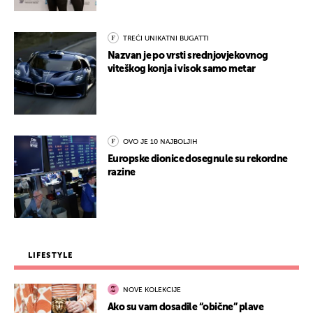
TREĆI UNIKATNI BUGATTI
Nazvan je po vrsti srednjovjekovnog
viteškog konja i visok samo metar
OVO JE 10 NAJBOLJIH
Europske dionice dosegnule su rekordne
razine
LIFESTYLE
NOVE KOLEKCIJE
Ako su vam dosadile “obične” plave