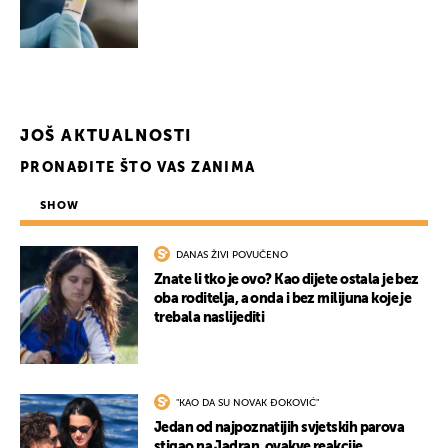
JOŠ AKTUALNOSTI
PRONAĐITE ŠTO VAS ZANIMA
SHOW
DANAS ŽIVI POVUČENO
Znate li tko je ovo? Kao dijete ostala je bez
oba roditelja, a onda i bez milijuna koje je
trebala naslijediti
"KAO DA SU NOVAK ĐOKOVIĆ"
Jedan od najpoznatijih svjetskih parova
stigao na Jadran, ovakve reakcije