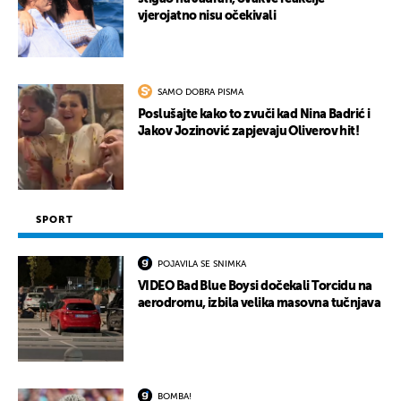
vjerojatno nisu očekivali
SAMO DOBRA PISMA
Poslušajte kako to zvuči kad Nina Badrić i
Jakov Jozinović zapjevaju Oliverov hit!
SPORT
POJAVILA SE SNIMKA
VIDEO Bad Blue Boysi dočekali Torcidu na
aerodromu, izbila velika masovna tučnjava
BOMBA!