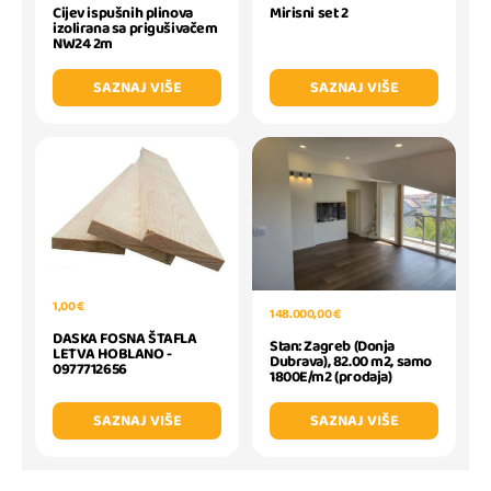
Cijev ispušnih plinova
Mirisni set 2
izolirana sa prigušivačem
NW24 2m
SAZNAJ VIŠE
SAZNAJ VIŠE
1,00 €
148.000,00 €
DASKA FOSNA ŠTAFLA
Stan: Zagreb (Donja
LETVA HOBLANO -
Dubrava), 82.00 m2, samo
0977712656
1800E/m2 (prodaja)
SAZNAJ VIŠE
SAZNAJ VIŠE