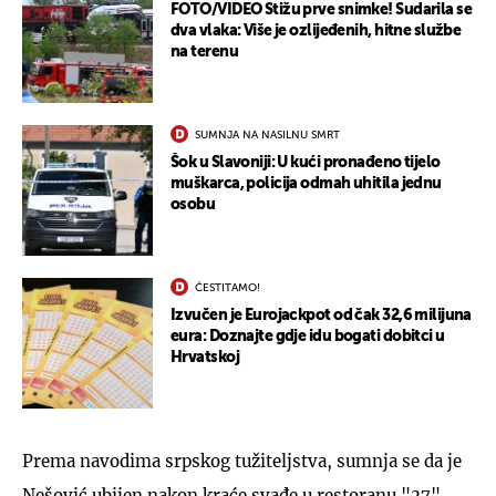
FOTO/VIDEO Stižu prve snimke! Sudarila se
dva vlaka: Više je ozlijeđenih, hitne službe
na terenu
SUMNJA NA NASILNU SMRT
Šok u Slavoniji: U kući pronađeno tijelo
muškarca, policija odmah uhitila jednu
osobu
ČESTITAMO!
Izvučen je Eurojackpot od čak 32,6 milijuna
eura: Doznajte gdje idu bogati dobitci u
Hrvatskoj
Prema navodima srpskog tužiteljstva, sumnja se da je
Nešović ubijen nakon kraće svađe u restoranu "27",