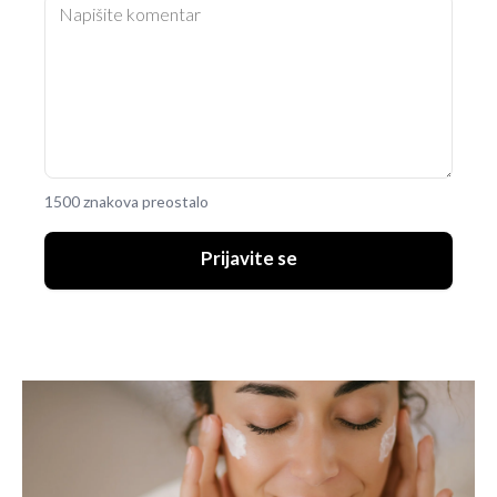
1500 znakova preostalo
Prijavite se