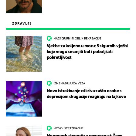
ZDRAVLJE
NAJSIGURNIJI OBLIK REKREACIJE
Vježbe za koljeno u moru: 5 sigurnih vježbi
koje mogu smanjiti bol i poboljšati
pokretljivost
IZNENAĐUJUĆA VEZA
Novo istraživanje otkriva zašto osobe s
depresijom drugačije reagiraju na lajkove
NOVO ISTRAŽIVANJE