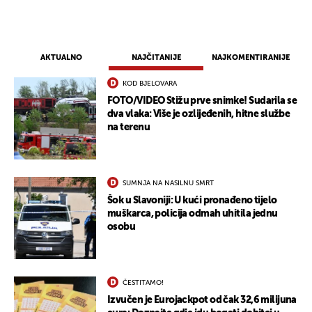
AKTUALNO
NAJČITANIJE
NAJKOMENTIRANIJE
KOD BJELOVARA
FOTO/VIDEO Stižu prve snimke! Sudarila se
dva vlaka: Više je ozlijeđenih, hitne službe
na terenu
SUMNJA NA NASILNU SMRT
Šok u Slavoniji: U kući pronađeno tijelo
muškarca, policija odmah uhitila jednu
osobu
ČESTITAMO!
Izvučen je Eurojackpot od čak 32,6 milijuna