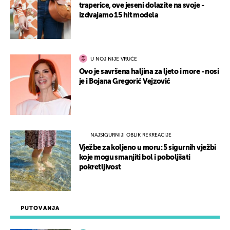
traperice, ove jeseni dolazite na svoje -
izdvajamo 15 hit modela
U NOJ NIJE VRUĆE
Ovo je savršena haljina za ljeto i more - nosi
je i Bojana Gregorić Vejzović
NAJSIGURNIJI OBLIK REKREACIJE
Vježbe za koljeno u moru: 5 sigurnih vježbi
koje mogu smanjiti bol i poboljšati
pokretljivost
PUTOVANJA