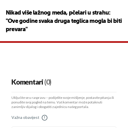
Nikad više lažnog meda, pčelari u strahu:
"Ove godine svaka druga teglica mogla bi biti
prevara"
Komentari
(0)
Uključite se u raspravu – podijelite svoje mišljenje, postavite pitanja ili
ponudite svoj pogled na temu. Vaš komentar može potaknuti
zanimljiv dijalog i obogatiti zajednicu našeg portala.
Važna obavijest
!