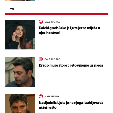
TV
DALEKI GRAD
Daleki grad: Jako je ljuta jer se miješa u
njezine stvari
DALEKI GRAD
Drago mu je što je cijelo vrijeme uz njega
NASLJEDNIK
Nasljednik: Ljuta je na njega i zahtjeva da
učini nešto