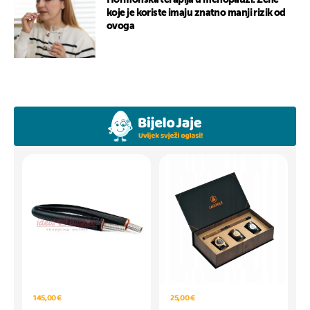
Hormonska terapija u menopauzi: Žene
koje je koriste imaju znatno manji rizik od
ovoga
145,00 €
25,00 €