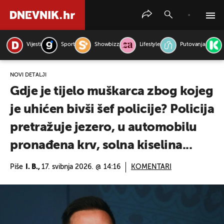
Vijesti
Sport
Showbizz
Lifestyle
Putovanja
PRETRAŽITE VIJESTI
NOVI DETALJI
Gdje je tijelo muškarca zbog kojeg
je uhićen bivši šef policije? Policija
pretražuje jezero, u automobilu
pronađena krv, solna kiselina...
Piše
I. B.,
17. svibnja 2026. @ 14:16
KOMENTARI