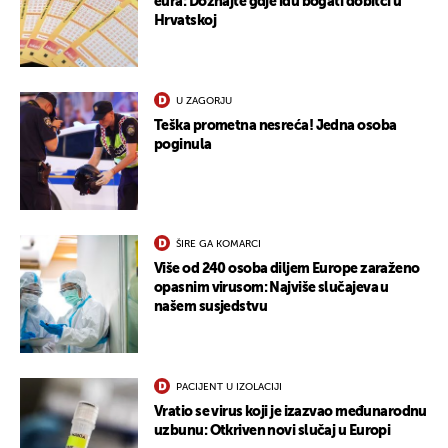
eura: Doznajte gdje idu bogati dobitci u
Hrvatskoj
UKLJUČITE NOTIFIKACIJE
U ZAGORJU
Teška prometna nesreća! Jedna osoba
poginula
ŠIRE GA KOMARCI
Više od 240 osoba diljem Europe zaraženo
opasnim virusom: Najviše slučajeva u
našem susjedstvu
PACIJENT U IZOLACIJI
Vratio se virus koji je izazvao međunarodnu
uzbunu: Otkriven novi slučaj u Europi