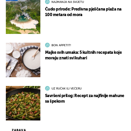
NAJMANJA NA SVIJETU
Čudo prirode: Predivna pješčana plaža na
100 metara od mora
BON APPETIT!
Majke svih umaka: 5 kultnih recepata koje
moraju znati svi kuhari
UZ RUČAK ILI VEČERU
Savršeni prilog: Recept za najfinije mahune
sa špekom
ZABAVA