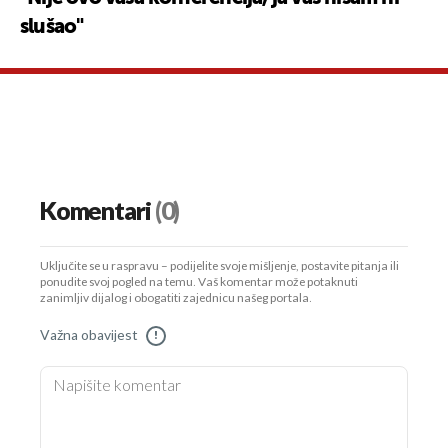
slušao"
Komentari
(0)
Uključite se u raspravu – podijelite svoje mišljenje, postavite pitanja ili
ponudite svoj pogled na temu. Vaš komentar može potaknuti
zanimljiv dijalog i obogatiti zajednicu našeg portala.
Važna obavijest
!