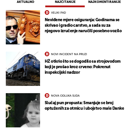
AKTUALNO
NAJČITANIJE
NAJKOMENTIRANIJE
VELIKI PAD
Neviđene mjere osiguranja: Godinama se
skrivao i gradio carstvo, a sada su za
njegovo izručenje naručili posebno vozilo
NOVI INCIDENT NA PRUZI
HŽ otkrio što se dogodilo sa strojovođom
koji je prošao kroz crveno: Pokrenut
inspekcijski nadzor
NOVA ODLUKA SUDA
Slučaj pun propusta: Smanjuje se broj
optuženih za otmicu i ubojstvo male Danke