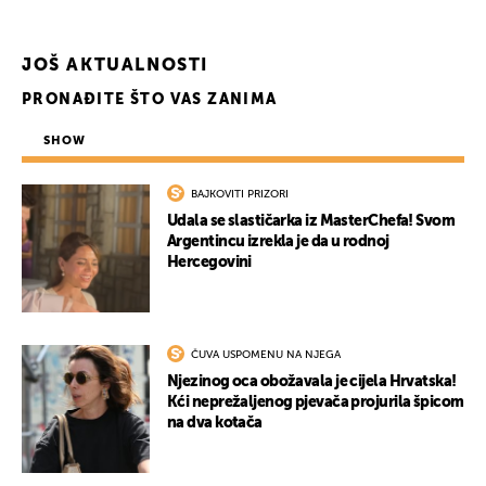
JOŠ AKTUALNOSTI
PRONAĐITE ŠTO VAS ZANIMA
UKLJUČITE NOTIFIKACIJE
SHOW
BAJKOVITI PRIZORI
Udala se slastičarka iz MasterChefa! Svom
Argentincu izrekla je da u rodnoj
Hercegovini
ČUVA USPOMENU NA NJEGA
Njezinog oca obožavala je cijela Hrvatska!
Kći neprežaljenog pjevača projurila špicom
na dva kotača