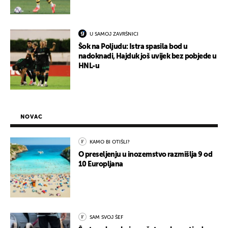
U SAMOJ ZAVRŠNICI
Šok na Poljudu: Istra spasila bod u
nadoknadi, Hajduk još uvijek bez pobjede u
HNL-u
NOVAC
KAMO BI OTIŠLI?
O preseljenju u inozemstvo razmišlja 9 od
10 Europljana
SAM SVOJ ŠEF