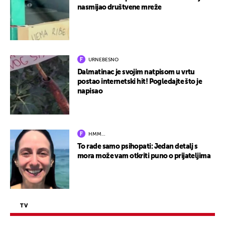
nasmijao društvene mreže
URNEBESNO
Dalmatinac je svojim natpisom u vrtu
postao internetski hit! Pogledajte što je
napisao
HMM…
To rade samo psihopati: Jedan detalj s
mora može vam otkriti puno o prijateljima
TV