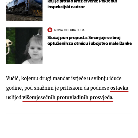
koji je prošao kroz crveno: Pokrenut
inspekcijski nadzor
NOVA ODLUKA SUDA
Slučaj pun propusta: Smanjuje se broj
optuženih za otmicu i ubojstvo male Danke
Vučić, kojemu drugi mandat istječe u svibnju iduće
godine, pod snažnim je pritiskom da podnese
ostavku
uslijed
višemjesečnih protuvladinih prosvjeda.