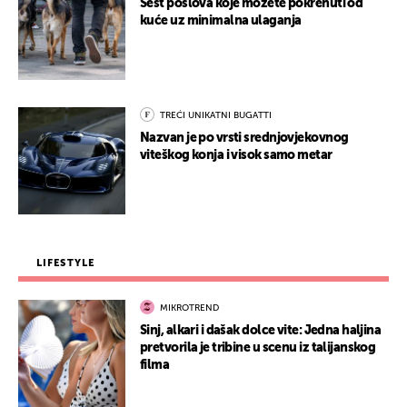
Šest poslova koje možete pokrenuti od
kuće uz minimalna ulaganja
TREĆI UNIKATNI BUGATTI
Nazvan je po vrsti srednjovjekovnog
viteškog konja i visok samo metar
LIFESTYLE
MIKROTREND
Sinj, alkari i dašak dolce vite: Jedna haljina
pretvorila je tribine u scenu iz talijanskog
filma