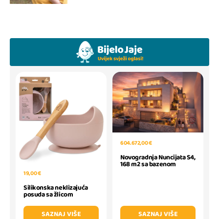
604.672,00 €
Novogradnja Nuncijata S4,
168 m2 sa bazenom
19,00 €
Silikonska neklizajuća
posuda sa žlicom
SAZNAJ VIŠE
SAZNAJ VIŠE