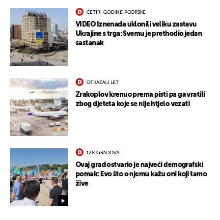
ČETIRI GODINE PODRŠKE
VIDEO Iznenada uklonili veliku zastavu
Ukrajine s trga: Svemu je prethodio jedan
sastanak
OTKAZALI LET
Zrakoplov krenuo prema pisti pa ga vratili
zbog djeteta koje se nije htjelo vezati
128 GRADOVA
Ovaj grad ostvario je najveći demografski
pomak: Evo što o njemu kažu oni koji tamo
žive