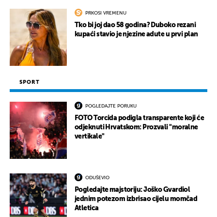
PRKOSI VREMENU
Tko bi joj dao 58 godina? Duboko rezani
kupaći stavio je njezine adute u prvi plan
SPORT
POGLEDAJTE PORUKU
FOTO Torcida podigla transparente koji će
odjeknuti Hrvatskom: Prozvali "moralne
vertikale"
ODUŠEVIO
Pogledajte majstoriju: Joško Gvardiol
jednim potezom izbrisao cijelu momčad
Atletica