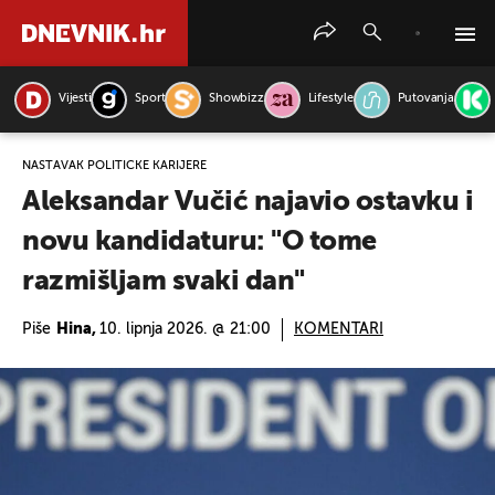
Vijesti
Sport
Showbizz
Lifestyle
Putovanja
PRETRAŽITE VIJESTI
NASTAVAK POLITIČKE KARIJERE
Aleksandar Vučić najavio ostavku i
novu kandidaturu: "O tome
razmišljam svaki dan"
Piše
Hina,
10. lipnja 2026. @ 21:00
KOMENTARI