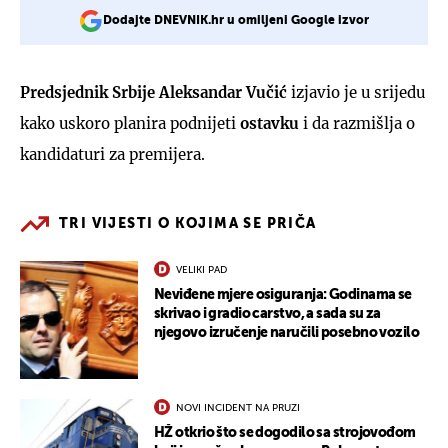
Dodajte DNEVNIK.hr u omiljeni Google izvor
Predsjednik Srbije Aleksandar Vučić
izjavio je u srijedu
kako uskoro planira podnijeti
ostavku
i da razmišlja o
kandidaturi za premijera.
TRI VIJESTI O KOJIMA SE PRIČA
VELIKI PAD
Neviđene mjere osiguranja: Godinama se
skrivao i gradio carstvo, a sada su za
njegovo izručenje naručili posebno vozilo
NOVI INCIDENT NA PRUZI
HŽ otkrio što se dogodilo sa strojovođom