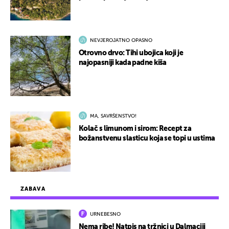
NEVJEROJATNO OPASNO
Otrovno drvo: Tihi ubojica koji je
najopasniji kada padne kiša
MA, SAVRŠENSTVO!
Kolač s limunom i sirom: Recept za
božanstvenu slasticu koja se topi u ustima
ZABAVA
URNEBESNO
Nema ribe! Natpis na tržnici u Dalmaciji