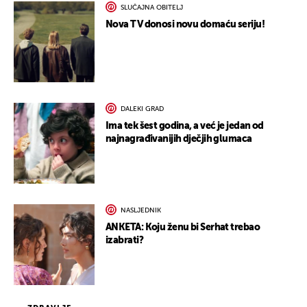
SLUČAJNA OBITELJ
Nova TV donosi novu domaću seriju!
DALEKI GRAD
Ima tek šest godina, a već je jedan od
najnagrađivanijih dječjih glumaca
NASLJEDNIK
ANKETA: Koju ženu bi Serhat trebao
izabrati?