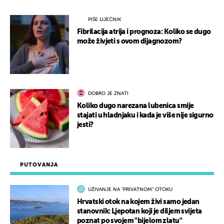
PIŠE LIJEČNIK
Fibrilacija atrija i prognoza: Koliko se dugo
može živjeti s ovom dijagnozom?
DOBRO JE ZNATI
Koliko dugo narezana lubenica smije
stajati u hladnjaku i kada je više nije sigurno
jesti?
PUTOVANJA
UŽIVANJE NA "PRIVATNOM" OTOKU
Hrvatski otok na kojem živi samo jedan
stanovnik: Ljepotan koji je diljem svijeta
poznat po svojem "bijelom zlatu"