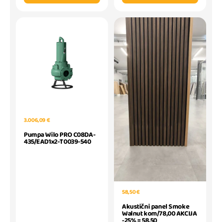
3.006,09 €
Pumpa Wilo PRO C08DA-
435/EAD1x2-T0039-540
58,50 €
Akustični panel Smoke
Walnut kom/78,00 AKCIJA
-25% = 58,50