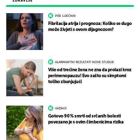
ZDRAVLJE
PIŠE LIJEČNIK
Fibrilacija atrija i prognoza: Koliko se dugo
može živjeti s ovom dijagnozom?
ALARMANTNI REZULTATI NOVE STUDIJE
Više od trećine žena ne zna da prolazi kroz
perimenopauzu! Evo zašto su simptomi
toliko zbunjujući
VAŽNO!
Gotovo 90 % smrti od srčanih bolesti
povezano je s ovim čimbenicima rizika