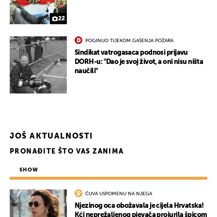
22
POGINUO TIJEKOM GAŠENJA POŽARA
Sindikat vatrogasaca podnosi prijavu
DORH-u: "Dao je svoj život, a oni nisu ništa
naučili"
JOŠ AKTUALNOSTI
PRONAĐITE ŠTO VAS ZANIMA
SHOW
UKLJUČITE NOTIFIKACIJE
ČUVA USPOMENU NA NJEGA
Njezinog oca obožavala je cijela Hrvatska!
Kći neprežaljenog pjevača projurila špicom