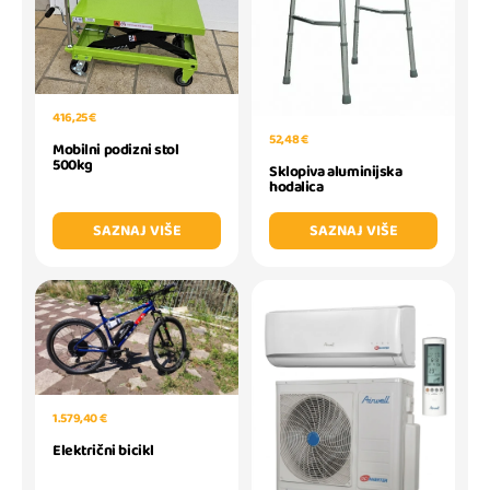
416,25 €
52,48 €
Mobilni podizni stol
500kg
Sklopiva aluminijska
hodalica
SAZNAJ VIŠE
SAZNAJ VIŠE
1.579,40 €
Električni bicikl