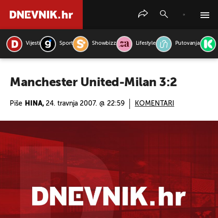
Vijesti
Sport
Showbizz
Lifestyle
Putovanja
PRETRAŽITE VIJESTI
Manchester United-Milan 3:2
Piše
HINA,
24. travnja 2007. @ 22:59
KOMENTARI