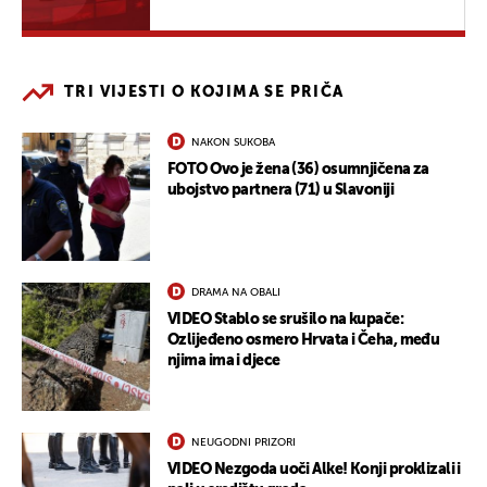
TRI VIJESTI O KOJIMA SE PRIČA
NAKON SUKOBA
FOTO Ovo je žena (36) osumnjičena za
ubojstvo partnera (71) u Slavoniji
DRAMA NA OBALI
VIDEO Stablo se srušilo na kupače:
Ozlijeđeno osmero Hrvata i Čeha, među
njima ima i djece
NEUGODNI PRIZORI
VIDEO Nezgoda uoči Alke! Konji proklizali i