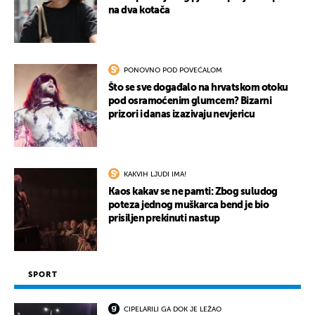
na dva kotača
PONOVNO POD POVEĆALOM
Što se sve događalo na hrvatskom otoku
pod osramoćenim glumcem? Bizarni
prizori i danas izazivaju nevjericu
KAKVIH LJUDI IMA!
Kaos kakav se ne pamti: Zbog suludog
poteza jednog muškarca bend je bio
prisiljen prekinuti nastup
SPORT
CIPELARILI GA DOK JE LEŽAO