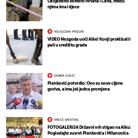
Ozlijeđeno osmero Hrvata i Čeha, među
njima ima i djece
NEUGODNI PRIZORI
VIDEO Nezgoda uoči Alke! Konji proklizali i
pali u središtu grada
DOBRA VIJEST
Plenković potvrdio: Ovo su nove cijene
goriva, a ima još jedna promjena
KREĆE SPEKTAKL
FOTOGALERIJA Državni vrh stigao na Alku:
Pogledajte susret Plenkovića i Milanovića