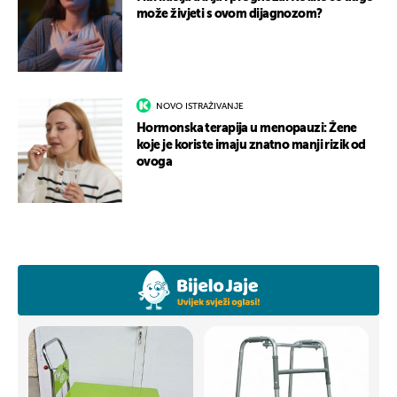
može živjeti s ovom dijagnozom?
NOVO ISTRAŽIVANJE
Hormonska terapija u menopauzi: Žene
koje je koriste imaju znatno manji rizik od
ovoga