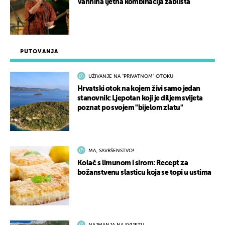
Vannina ljetna kombinacija zablista
PUTOVANJA
UŽIVANJE NA "PRIVATNOM" OTOKU
Hrvatski otok na kojem živi samo jedan
stanovnik: Ljepotan koji je diljem svijeta
poznat po svojem "bijelom zlatu"
MA, SAVRŠENSTVO!
Kolač s limunom i sirom: Recept za
božanstvenu slasticu koja se topi u ustima