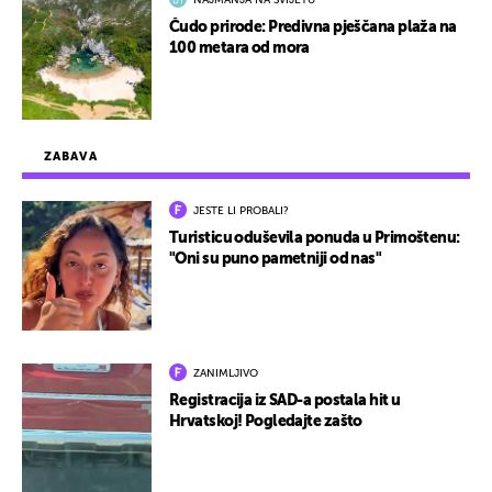
NAJMANJA NA SVIJETU
Čudo prirode: Predivna pješčana plaža na
100 metara od mora
ZABAVA
JESTE LI PROBALI?
Turisticu oduševila ponuda u Primoštenu:
"Oni su puno pametniji od nas"
ZANIMLJIVO
Registracija iz SAD-a postala hit u
Hrvatskoj! Pogledajte zašto