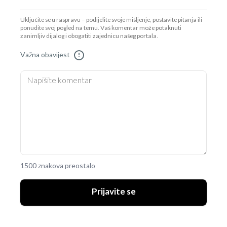
Uključite se u raspravu – podijelite svoje mišljenje, postavite pitanja ili
ponudite svoj pogled na temu. Vaš komentar može potaknuti
zanimljiv dijalog i obogatiti zajednicu našeg portala.
Važna obavijest
!
1500 znakova preostalo
Prijavite se