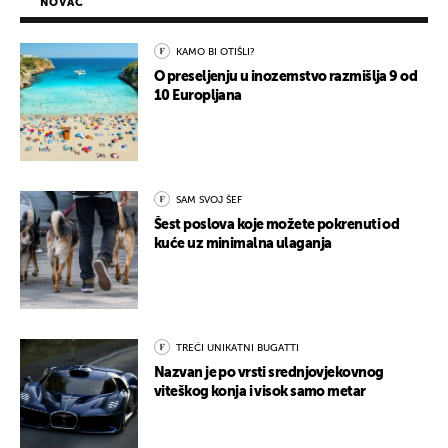
NOVAC
KAMO BI OTIŠLI?
O preseljenju u inozemstvo razmišlja 9 od
10 Europljana
SAM SVOJ ŠEF
Šest poslova koje možete pokrenuti od
kuće uz minimalna ulaganja
TREĆI UNIKATNI BUGATTI
Nazvan je po vrsti srednjovjekovnog
viteškog konja i visok samo metar