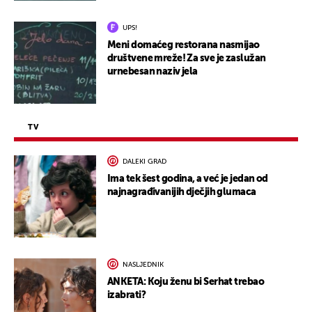
UPS!
Meni domaćeg restorana nasmijao
društvene mreže! Za sve je zaslužan
urnebesan naziv jela
TV
DALEKI GRAD
Ima tek šest godina, a već je jedan od
najnagrađivanijih dječjih glumaca
NASLJEDNIK
ANKETA: Koju ženu bi Serhat trebao
izabrati?