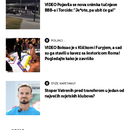
VIDEO Pojavila se nova snimka tučnjave
BBB-a i Torcide: "Je*ote, pa ubit će ga!"
POLJACI...
VIDEO Boksao je s Kličkom i Furyjem, a sad
su ga stavili u kavez sa šestoricom Roma!
Pogledajte kako je završilo
STIŽE KAPETANU?
Stoper Vatrenih pred transferom u jedan od
najvećih svjetskih klubova?