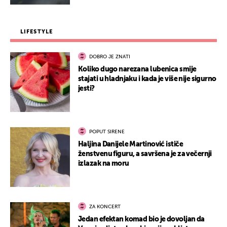
LIFESTYLE
DOBRO JE ZNATI
Koliko dugo narezana lubenica smije
stajati u hladnjaku i kada je više nije sigurno
jesti?
POPUT SIRENE
Haljina Danijele Martinović ističe
ženstvenu figuru, a savršena je za večernji
izlazak na moru
ZA KONCERT
Jedan efektan komad bio je dovoljan da