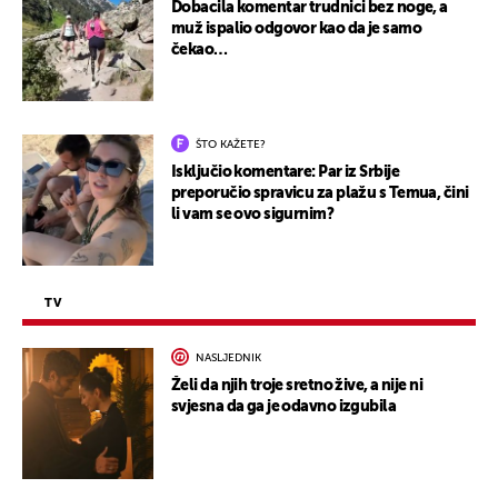
Dobacila komentar trudnici bez noge, a
muž ispalio odgovor kao da je samo
čekao…
ŠTO KAŽETE?
Isključio komentare: Par iz Srbije
preporučio spravicu za plažu s Temua, čini
li vam se ovo sigurnim?
TV
NASLJEDNIK
Želi da njih troje sretno žive, a nije ni
svjesna da ga je odavno izgubila