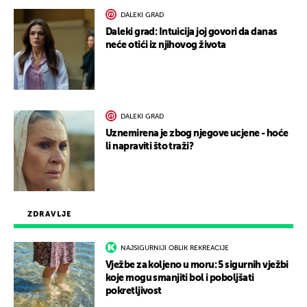
DALEKI GRAD
Daleki grad: Intuicija joj govori da danas
neće otići iz njihovog života
DALEKI GRAD
Uznemirena je zbog njegove ucjene - hoće
li napraviti što traži?
ZDRAVLJE
NAJSIGURNIJI OBLIK REKREACIJE
Vježbe za koljeno u moru: 5 sigurnih vježbi
koje mogu smanjiti bol i poboljšati
pokretljivost