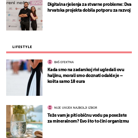
Digitalna rješenja za stvarne probleme: Dva
hrvatska projekta dobila potporu za razvoj
LIFESTYLE
BAŠ EFEKTNA
Kada smo na zadarskoj rivi ugledali ovu
haljinu, morali smo doznati odakle je –
košta samo 18 eura
NIJE UVIJEK NAJBOLJI IZBOR
Teže vam je piti običnu vodu pa posežete
za mineralnom? Evo što to čini organizmu