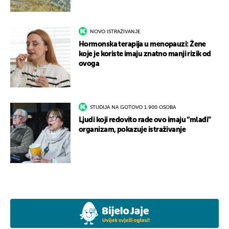
NOVO ISTRAŽIVANJE
Hormonska terapija u menopauzi: Žene
koje je koriste imaju znatno manji rizik od
ovoga
STUDIJA NA GOTOVO 1.900 OSOBA
Ljudi koji redovito rade ovo imaju “mlađi”
organizam, pokazuje istraživanje