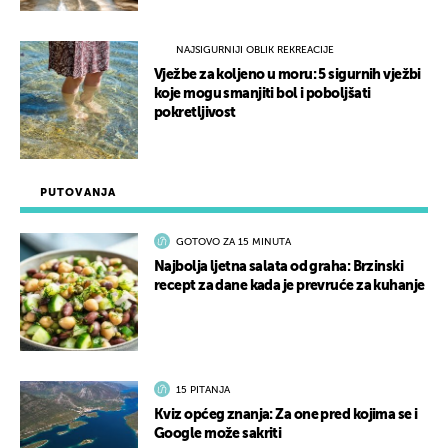
NAJSIGURNIJI OBLIK REKREACIJE
Vježbe za koljeno u moru: 5 sigurnih vježbi
koje mogu smanjiti bol i poboljšati
pokretljivost
PUTOVANJA
GOTOVO ZA 15 MINUTA
Najbolja ljetna salata od graha: Brzinski
recept za dane kada je prevruće za kuhanje
15 PITANJA
Kviz općeg znanja: Za one pred kojima se i
Google može sakriti