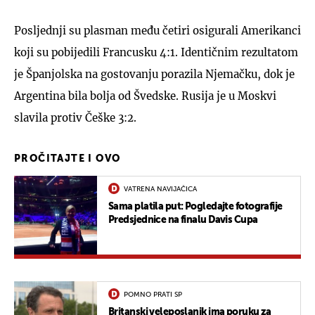
Posljednji su plasman među četiri osigurali Amerikanci
koji su pobijedili Francusku 4:1. Identičnim rezultatom
je Španjolska na gostovanju porazila Njemačku, dok je
Argentina bila bolja od Švedske. Rusija je u Moskvi
slavila protiv Češke 3:2.
PROČITAJTE I OVO
VATRENA NAVIJAČICA
Sama platila put: Pogledajte fotografije
Predsjednice na finalu Davis Cupa
POMNO PRATI SP
Britanski veleposlanik ima poruku za