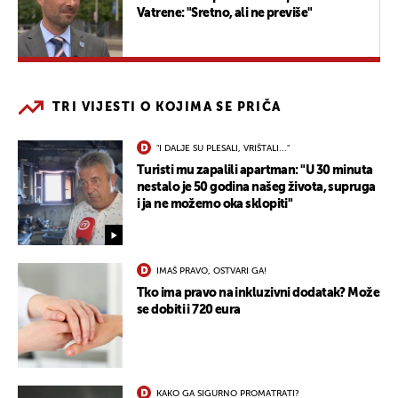
Vatrene: "Sretno, ali ne previše"
TRI VIJESTI O KOJIMA SE PRIČA
"I DALJE SU PLESALI, VRIŠTALI..."
Turisti mu zapalili apartman: "U 30 minuta
nestalo je 50 godina našeg života, supruga
i ja ne možemo oka sklopiti"
IMAŠ PRAVO, OSTVARI GA!
Tko ima pravo na inkluzivni dodatak? Može
se dobiti i 720 eura
KAKO GA SIGURNO PROMATRATI?