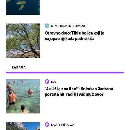
NEVJEROJATNO OPASNO
Otrovno drvo: Tihi ubojica koji je
najopasniji kada padne kiša
ZABAVA
LOL
"Je li živ, zna li se?": Snimka s Jadrana
postala hit, radi li i vaš muž ovo?
KAO IZ PIŠTOLJA