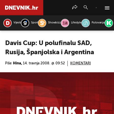
Vijesti
Sport
Showbizz
Lifestyle
Putovanja
PRETRAŽITE VIJESTI
Davis Cup: U polufinalu SAD,
Rusija, Španjolska i Argentina
Piše
Hina,
14. travnja 2008. @ 09:52
KOMENTARI