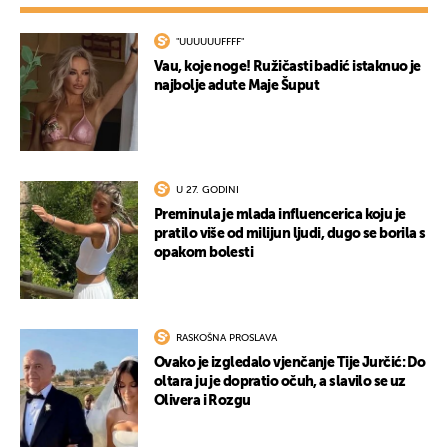
"UUUUUUFFFF"
Vau, koje noge! Ružičasti badić istaknuo je
najbolje adute Maje Šuput
U 27. GODINI
Preminula je mlada influencerica koju je
pratilo više od milijun ljudi, dugo se borila s
opakom bolesti
RASKOŠNA PROSLAVA
Ovako je izgledalo vjenčanje Tije Jurčić: Do
oltara ju je dopratio očuh, a slavilo se uz
Olivera i Rozgu