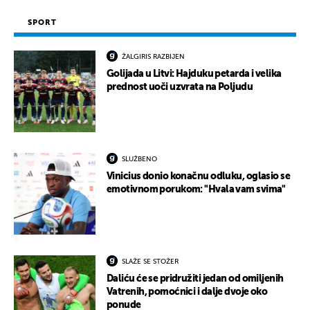
SPORT
ŽALGIRIS RAZBIJEN
Golijada u Litvi: Hajduku petarda i velika
prednost uoči uzvrata na Poljudu
SLUŽBENO
Vinicius donio konačnu odluku, oglasio se
emotivnom porukom: "Hvala vam svima"
SLAŽE SE STOŽER
Daliću će se pridružiti jedan od omiljenih
Vatrenih, pomoćnici i dalje dvoje oko
ponude