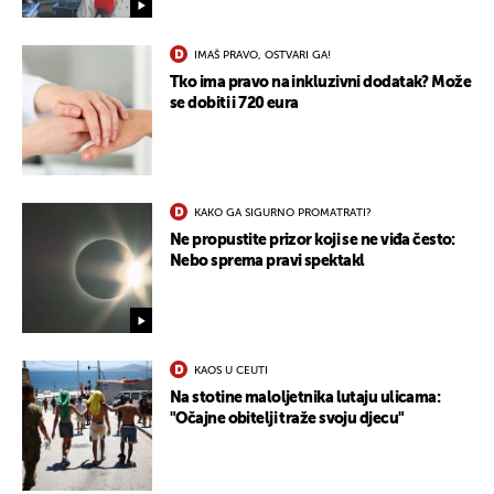
IMAŠ PRAVO, OSTVARI GA!
Tko ima pravo na inkluzivni dodatak? Može
se dobiti i 720 eura
KAKO GA SIGURNO PROMATRATI?
Ne propustite prizor koji se ne viđa često:
Nebo sprema pravi spektakl
KAOS U CEUTI
Na stotine maloljetnika lutaju ulicama:
"Očajne obitelji traže svoju djecu"