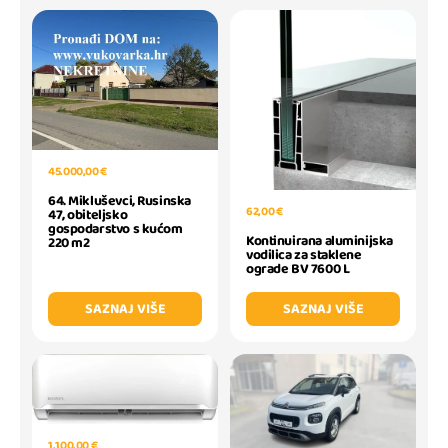
45.000,00 €
64. Mikluševci, Rusinska
62,00 €
47, obiteljsko
gospodarstvo s kućom
Kontinuirana aluminijska
220 m2
vodilica za staklene
ograde BV 7600 L
SAZNAJ VIŠE
SAZNAJ VIŠE
1.100,00 €