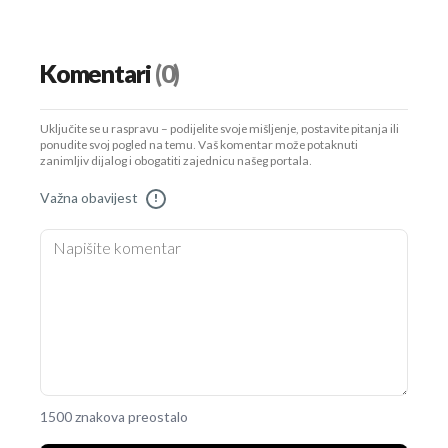
Komentari
(0)
Uključite se u raspravu – podijelite svoje mišljenje, postavite pitanja ili
ponudite svoj pogled na temu. Vaš komentar može potaknuti
zanimljiv dijalog i obogatiti zajednicu našeg portala.
Važna obavijest
!
1500 znakova preostalo