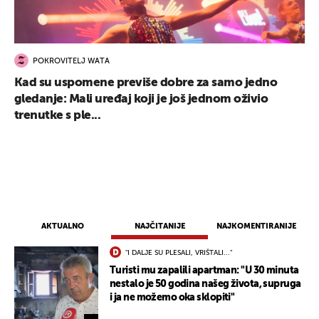
POKROVITELJ WATA
Kad su uspomene previše dobre za samo jedno
gledanje: Mali uređaj koji je još jednom oživio
trenutke s ple...
AKTUALNO
NAJČITANIJE
NAJKOMENTIRANIJE
"I DALJE SU PLESALI, VRIŠTALI..."
UKLJUČITE NOTIFIKACIJE
Turisti mu zapalili apartman: "U 30 minuta
nestalo je 50 godina našeg života, supruga
i ja ne možemo oka sklopiti"