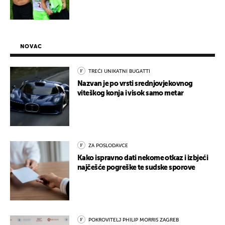
NOVAC
TREĆI UNIKATNI BUGATTI
Nazvan je po vrsti srednjovjekovnog
viteškog konja i visok samo metar
ZA POSLODAVCE
Kako ispravno dati nekome otkaz i izbjeći
najčešće pogreške te sudske sporove
POKROVITELJ PHILIP MORRIS ZAGREB