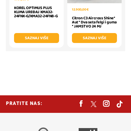
KOREL OPTIMUS PLUS
12.900,00 €
KLIMA UREĐAJ KMA32-
24FNX-G/KMA32-24FN8-G
Citron C3 Aircross Shine*
Aut * Dva seta felgi i guma
* JAMSTVO 24 MJ
SAZNAJ VIŠE
SAZNAJ VIŠE
PRATITE NAS: