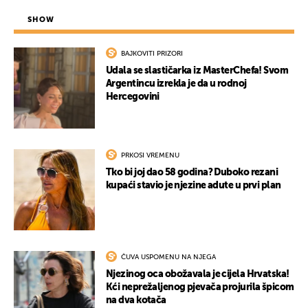
UKLJUČITE NOTIFIKACIJE
SHOW
BAJKOVITI PRIZORI
Udala se slastičarka iz MasterChefa! Svom
Argentincu izrekla je da u rodnoj
Hercegovini
PRKOSI VREMENU
Tko bi joj dao 58 godina? Duboko rezani
kupaći stavio je njezine adute u prvi plan
ČUVA USPOMENU NA NJEGA
Njezinog oca obožavala je cijela Hrvatska!
Kći neprežaljenog pjevača projurila špicom
na dva kotača