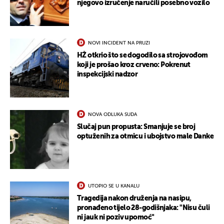
njegovo izručenje naručili posebno vozilo
NOVI INCIDENT NA PRUZI
HŽ otkrio što se dogodilo sa strojovođom
koji je prošao kroz crveno: Pokrenut
inspekcijski nadzor
NOVA ODLUKA SUDA
Slučaj pun propusta: Smanjuje se broj
optuženih za otmicu i ubojstvo male Danke
UTOPIO SE U KANALU
Tragedija nakon druženja na nasipu,
pronađeno tijelo 28-godišnjaka: "Nisu čuli
ni jauk ni poziv upomoć"