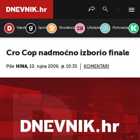
Vijesti
Sport
Showbizz
Lifestyle
Putovanja
PRETRAŽITE VIJESTI
Cro Cop nadmoćno izborio finale
Piše
HINA,
10. rujna 2006. @ 10:35
KOMENTARI