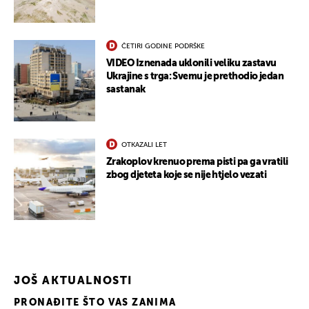
ČETIRI GODINE PODRŠKE
VIDEO Iznenada uklonili veliku zastavu
Ukrajine s trga: Svemu je prethodio jedan
sastanak
OTKAZALI LET
Zrakoplov krenuo prema pisti pa ga vratili
zbog djeteta koje se nije htjelo vezati
JOŠ AKTUALNOSTI
PRONAĐITE ŠTO VAS ZANIMA