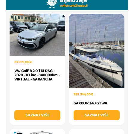
23.999,00 €
VW Golf 8 2.0 TDI DSG -
2020 - R Line - 140000km -
VIRTUAL - GARANCIJA
289.544,00 €
SAXDOR 340 GTWA
SAZNAJ VIŠE
SAZNAJ VIŠE