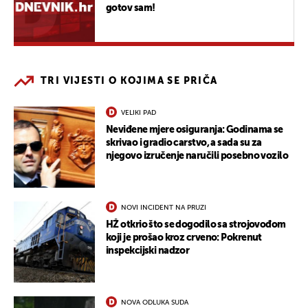
gotov sam!
TRI VIJESTI O KOJIMA SE PRIČA
VELIKI PAD
Neviđene mjere osiguranja: Godinama se
skrivao i gradio carstvo, a sada su za
njegovo izručenje naručili posebno vozilo
NOVI INCIDENT NA PRUZI
HŽ otkrio što se dogodilo sa strojovođom
koji je prošao kroz crveno: Pokrenut
inspekcijski nadzor
NOVA ODLUKA SUDA