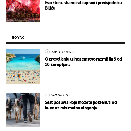
Evo što su skandirali upravi i predsjedniku
Biliću
NOVAC
KAMO BI OTIŠLI?
O preseljenju u inozemstvo razmišlja 9 od
10 Europljana
SAM SVOJ ŠEF
Šest poslova koje možete pokrenuti od
kuće uz minimalna ulaganja