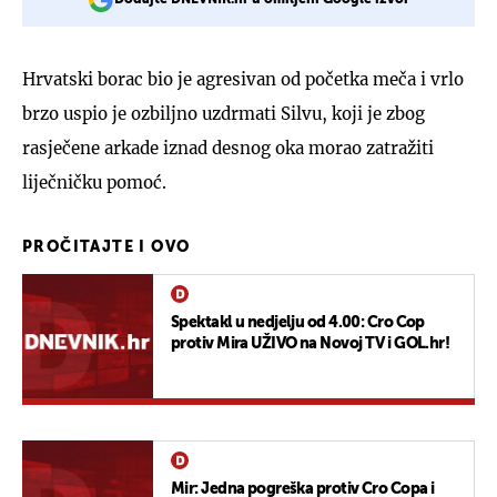
Hrvatski borac bio je agresivan od početka meča i vrlo
brzo uspio je ozbiljno uzdrmati Silvu, koji je zbog
rasječene arkade iznad desnog oka morao zatražiti
liječničku pomoć.
PROČITAJTE I OVO
Spektakl u nedjelju od 4.00: Cro Cop
protiv Mira UŽIVO na Novoj TV i GOL.hr!
Mir: Jedna pogreška protiv Cro Copa i