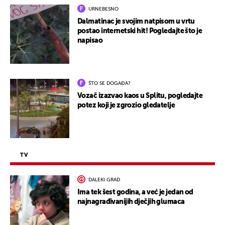
URNEBESNO
Dalmatinac je svojim natpisom u vrtu
postao internetski hit! Pogledajte što je
napisao
ŠTO SE DOGAĐA?
Vozač izazvao kaos u Splitu, pogledajte
potez koji je zgrozio gledatelje
TV
DALEKI GRAD
Ima tek šest godina, a već je jedan od
najnagrađivanijih dječjih glumaca