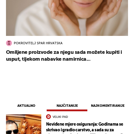
POKROVITELJ SPAR HRVATSKA
Omiljene proizvode za njegu sada možete kupiti i
usput, tijekom nabavke namirnica...
AKTUALNO
NAJČITANIJE
NAJKOMENTIRANIJE
VELIKI PAD
Neviđene mjere osiguranja: Godinama se
skrivao i gradio carstvo, a sada su za