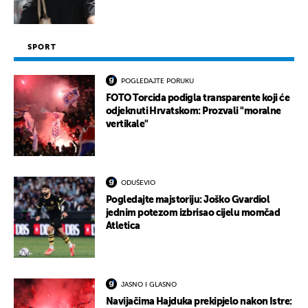
SPORT
POGLEDAJTE PORUKU
FOTO Torcida podigla transparente koji će
odjeknuti Hrvatskom: Prozvali "moralne
vertikale"
ODUŠEVIO
Pogledajte majstoriju: Joško Gvardiol
jednim potezom izbrisao cijelu momčad
Atletica
JASNO I GLASNO
Navijačima Hajduka prekipjelo nakon Istre: