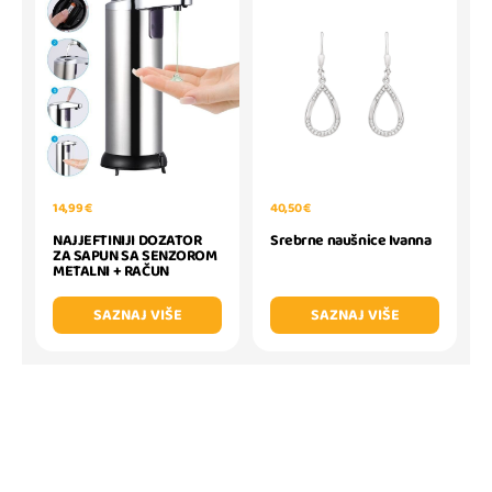
40,50 €
14,99 €
Srebrne naušnice Ivanna
NAJJEFTINIJI DOZATOR
ZA SAPUN SA SENZOROM
METALNI + RAČUN
SAZNAJ VIŠE
SAZNAJ VIŠE