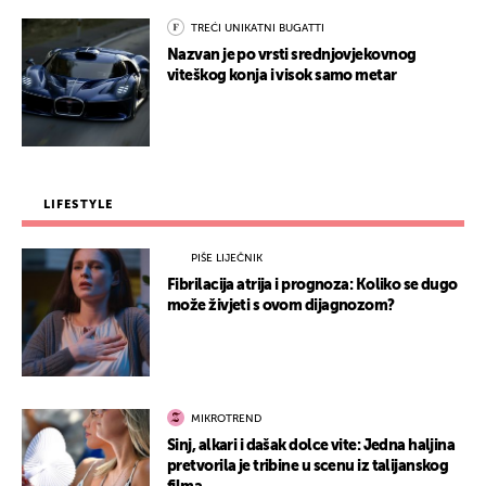
TREĆI UNIKATNI BUGATTI
Nazvan je po vrsti srednjovjekovnog
viteškog konja i visok samo metar
LIFESTYLE
PIŠE LIJEČNIK
Fibrilacija atrija i prognoza: Koliko se dugo
može živjeti s ovom dijagnozom?
MIKROTREND
Sinj, alkari i dašak dolce vite: Jedna haljina
pretvorila je tribine u scenu iz talijanskog