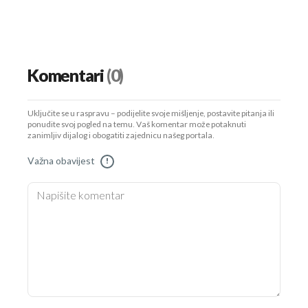
Komentari
(0)
Uključite se u raspravu – podijelite svoje mišljenje, postavite pitanja ili
ponudite svoj pogled na temu. Vaš komentar može potaknuti
zanimljiv dijalog i obogatiti zajednicu našeg portala.
Važna obavijest
!