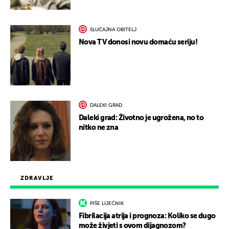
SLUČAJNA OBITELJ
Nova TV donosi novu domaću seriju!
DALEKI GRAD
Daleki grad: Životno je ugrožena, no to
nitko ne zna
ZDRAVLJE
PIŠE LIJEČNIK
Fibrilacija atrija i prognoza: Koliko se dugo
može živjeti s ovom dijagnozom?