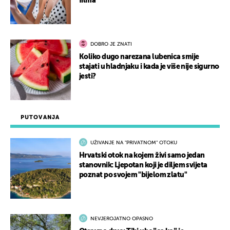
filma
DOBRO JE ZNATI
Koliko dugo narezana lubenica smije
stajati u hladnjaku i kada je više nije sigurno
jesti?
PUTOVANJA
UŽIVANJE NA "PRIVATNOM" OTOKU
Hrvatski otok na kojem živi samo jedan
stanovnik: Ljepotan koji je diljem svijeta
poznat po svojem "bijelom zlatu"
NEVJEROJATNO OPASNO