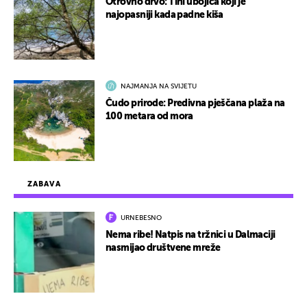
Otrovno drvo: Tihi ubojica koji je
najopasniji kada padne kiša
NAJMANJA NA SVIJETU
Čudo prirode: Predivna pješčana plaža na
100 metara od mora
ZABAVA
URNEBESNO
Nema ribe! Natpis na tržnici u Dalmaciji
nasmijao društvene mreže