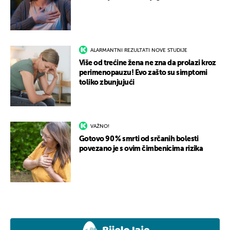
ALARMANTNI REZULTATI NOVE STUDIJE
Više od trećine žena ne zna da prolazi kroz
perimenopauzu! Evo zašto su simptomi
toliko zbunjujući
VAŽNO!
Gotovo 90 % smrti od srčanih bolesti
povezano je s ovim čimbenicima rizika