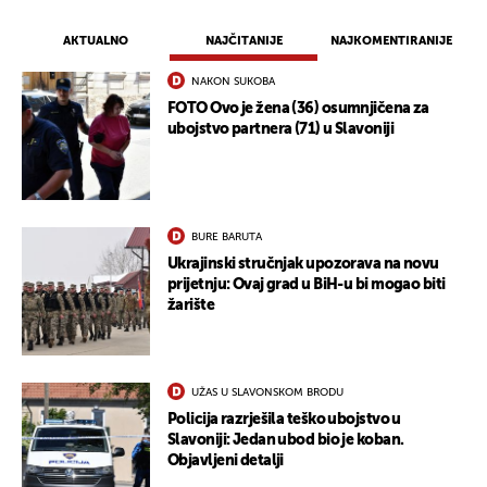
AKTUALNO
NAJČITANIJE
NAJKOMENTIRANIJE
NAKON SUKOBA
FOTO Ovo je žena (36) osumnjičena za
ubojstvo partnera (71) u Slavoniji
BURE BARUTA
Ukrajinski stručnjak upozorava na novu
prijetnju: Ovaj grad u BiH-u bi mogao biti
žarište
UŽAS U SLAVONSKOM BRODU
Policija razrješila teško ubojstvo u
Slavoniji: Jedan ubod bio je koban.
Objavljeni detalji