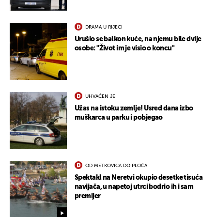
DRAMA U RIJECI
Urušio se balkon kuće, na njemu bile dvije
osobe: "Život im je visio o koncu"
UHVAĆEN JE
Užas na istoku zemlje! Usred dana izbo
muškarca u parku i pobjegao
OD METKOVIĆA DO PLOČA
Spektakl na Neretvi okupio desetke tisuća
navijača, u napetoj utrci bodrio ih i sam
premijer