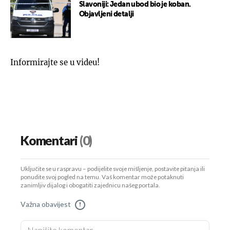
Slavoniji: Jedan ubod bio je koban.
Objavljeni detalji
Informirajte se u videu!
Komentari
(0)
Uključite se u raspravu – podijelite svoje mišljenje, postavite pitanja ili
ponudite svoj pogled na temu. Vaš komentar može potaknuti
zanimljiv dijalog i obogatiti zajednicu našeg portala.
Važna obavijest
!