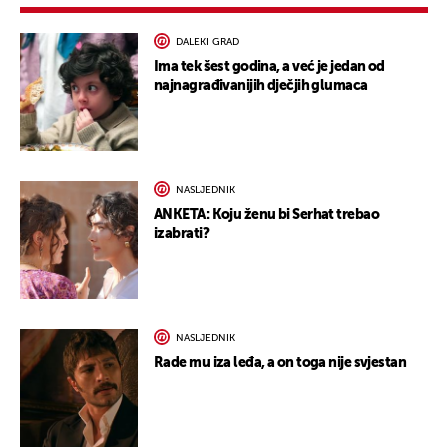
DALEKI GRAD
Ima tek šest godina, a već je jedan od
najnagrađivanijih dječjih glumaca
NASLJEDNIK
ANKETA: Koju ženu bi Serhat trebao
izabrati?
NASLJEDNIK
Rade mu iza leđa, a on toga nije svjestan