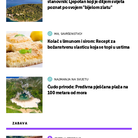
stanovnik: Ljepotan koji je diljem svijeta
poznat po svojem "bijelom zlatu"
MA, SAVRŠENSTVO!
Kolač s limunom i sirom: Recept za
božanstvenu slasticu koja se topi u ustima
NAJMANJA NA SVIJETU
Čudo prirode: Predivna pješčana plaža na
100 metara od mora
ZABAVA