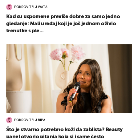
POKROVITELJ WATA
Kad su uspomene previše dobre za samo jedno
gledanje: Mali uređaj koji je još jednom oživio
trenutke s ple...
POKROVITELJ BIPA
Što je stvarno potrebno koži da zablista? Beauty
panel otvorio pitanja koja si i same često