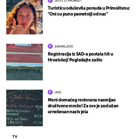
JESTE LI PROBALI?
Turisticu oduševila ponuda u Primoštenu:
"Oni su puno pametniji od nas"
ZANIMLJIVO
Registracija iz SAD-a postala hit u
Hrvatskoj! Pogledajte zašto
UPS!
Meni domaćeg restorana nasmijao
društvene mreže! Za sve je zaslužan
urnebesan naziv jela
TV