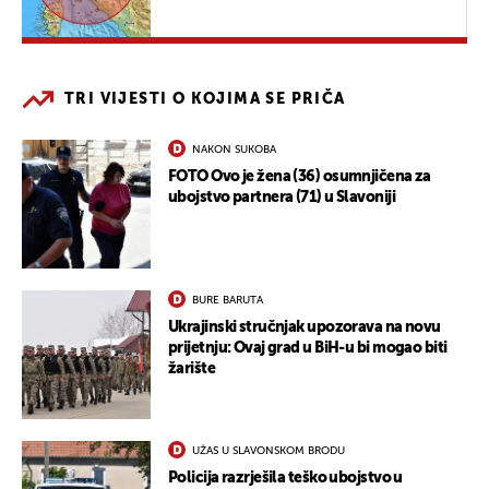
TRI VIJESTI O KOJIMA SE PRIČA
NAKON SUKOBA
FOTO Ovo je žena (36) osumnjičena za
ubojstvo partnera (71) u Slavoniji
BURE BARUTA
Ukrajinski stručnjak upozorava na novu
prijetnju: Ovaj grad u BiH-u bi mogao biti
žarište
UŽAS U SLAVONSKOM BRODU
Policija razrješila teško ubojstvo u