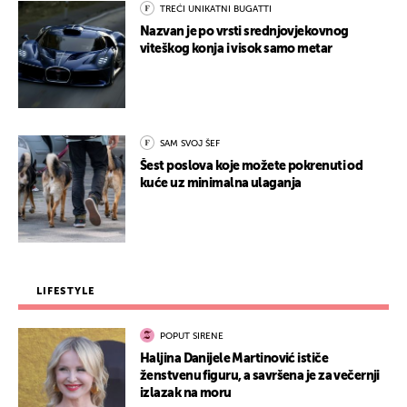
TREĆI UNIKATNI BUGATTI
Nazvan je po vrsti srednjovjekovnog
viteškog konja i visok samo metar
SAM SVOJ ŠEF
Šest poslova koje možete pokrenuti od
kuće uz minimalna ulaganja
LIFESTYLE
POPUT SIRENE
Haljina Danijele Martinović ističe
ženstvenu figuru, a savršena je za večernji
izlazak na moru