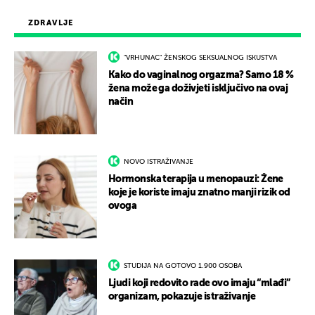
ZDRAVLJE
"VRHUNAC" ŽENSKOG SEKSUALNOG ISKUSTVA
Kako do vaginalnog orgazma? Samo 18 %
žena može ga doživjeti isključivo na ovaj
način
NOVO ISTRAŽIVANJE
Hormonska terapija u menopauzi: Žene
koje je koriste imaju znatno manji rizik od
ovoga
STUDIJA NA GOTOVO 1.900 OSOBA
Ljudi koji redovito rade ovo imaju “mlađi”
organizam, pokazuje istraživanje