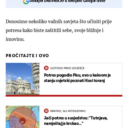
Dodajte DNEVNIK.hr u omiljeni Google izvor
Donosimo nekoliko važnih savjeta što učiniti prije
potresa kako biste zaštitili sebe, svoje bližnje i
imovinu.
PROČITAJTE I OVO
GOTOVO PRVO IZVJEŠĆE
Potres pogodio Pisu, evo u kakvom je
stanju svjetski poznati Kosi toranj
KRATKO, ALI INTENZIVNO
Jači potres u susjedstvu: "Tutnjava,
namještaj je krckao..."