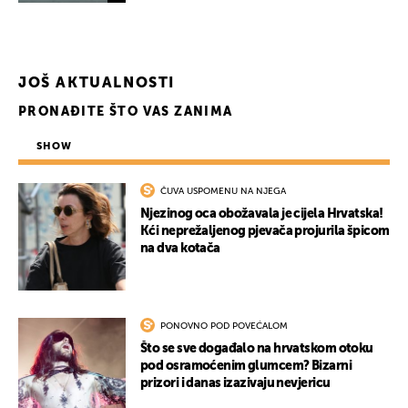
JOŠ AKTUALNOSTI
PRONAĐITE ŠTO VAS ZANIMA
SHOW
ČUVA USPOMENU NA NJEGA
Njezinog oca obožavala je cijela Hrvatska!
Kći neprežaljenog pjevača projurila špicom
na dva kotača
PONOVNO POD POVEĆALOM
Što se sve događalo na hrvatskom otoku
pod osramoćenim glumcem? Bizarni
prizori i danas izazivaju nevjericu
UKLJUČITE NOTIFIKACIJE