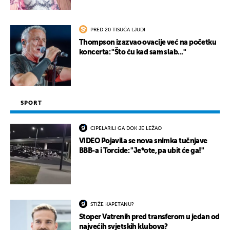
PRED 20 TISUĆA LJUDI
Thompson izazvao ovacije već na početku
koncerta: "Što ću kad sam slab..."
SPORT
CIPELARILI GA DOK JE LEŽAO
VIDEO Pojavila se nova snimka tučnjave
BBB-a i Torcide: "Je*ote, pa ubit će ga!"
STIŽE KAPETANU?
Stoper Vatrenih pred transferom u jedan od
najvećih svjetskih klubova?