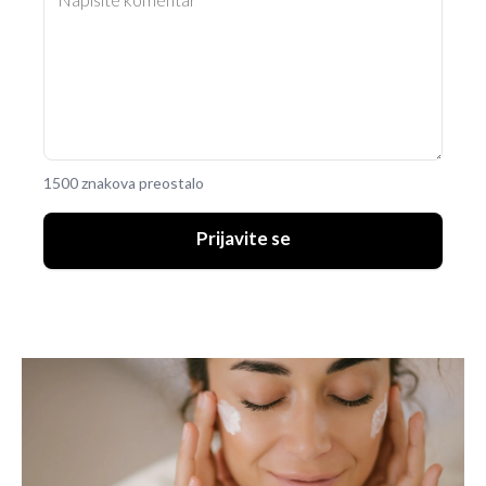
1500 znakova preostalo
Prijavite se