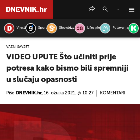
Vijesti
Sport
Showbizz
Lifestyle
Putovanja
PRETRAŽITE VIJESTI
VAŽNI SAVJETI
VIDEO UPUTE Što učiniti prije
potresa kako bismo bili spremniji
u slučaju opasnosti
Piše
DNEVNIK.hr,
16. ožujka 2021. @ 10:27
KOMENTARI