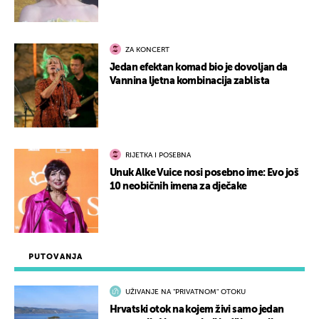
ZA KONCERT
Jedan efektan komad bio je dovoljan da
Vannina ljetna kombinacija zablista
RIJETKA I POSEBNA
Unuk Alke Vuice nosi posebno ime: Evo još
10 neobičnih imena za dječake
PUTOVANJA
UŽIVANJE NA "PRIVATNOM" OTOKU
Hrvatski otok na kojem živi samo jedan