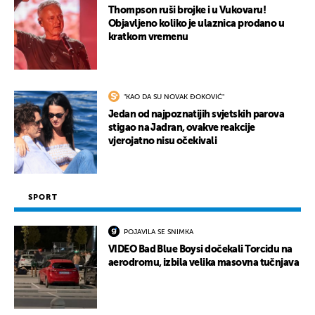
Thompson ruši brojke i u Vukovaru!
Objavljeno koliko je ulaznica prodano u
kratkom vremenu
"KAO DA SU NOVAK ĐOKOVIĆ"
Jedan od najpoznatijih svjetskih parova
stigao na Jadran, ovakve reakcije
vjerojatno nisu očekivali
SPORT
POJAVILA SE SNIMKA
VIDEO Bad Blue Boysi dočekali Torcidu na
aerodromu, izbila velika masovna tučnjava