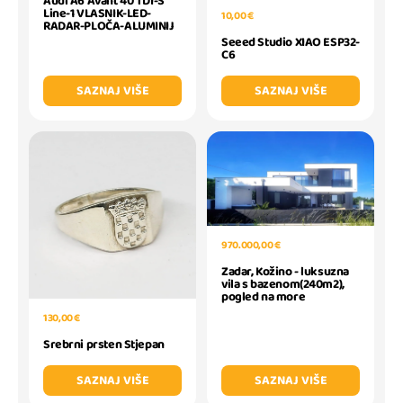
Audi A6 Avant 40 TDI-S
Line-1 VLASNIK-LED-
10,00 €
RADAR-PLOČA-ALUMINIJ
Seeed Studio XIAO ESP32-
C6
SAZNAJ VIŠE
SAZNAJ VIŠE
970.000,00 €
Zadar, Kožino - luksuzna
vila s bazenom(240m2),
pogled na more
130,00 €
Srebrni prsten Stjepan
SAZNAJ VIŠE
SAZNAJ VIŠE