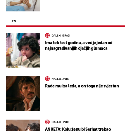
TV
DALEKI GRAD
Ima tek šest godina, a već je jedan od
najnagrađivanijih dječjih glumaca
NASLJEDNIK
Rade mu iza leđa, a on toga nije svjestan
NASLJEDNIK
ANKETA: Koju ženu bi Serhat trebao