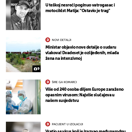
U teškoj nesreći poginuo vatrogasac i
motociklst Matija: "Ostavio je trag"
NOVI DETALJI
Ministar objavio nove detalje o sudaru
vlakova! Dvadeset je ozlijeđenih, mlađa
žena na intenzivnoj
9
ŠIRE GA KOMARCI
Više od 240 osoba diljem Europe zaraženo
opasnim virusom: Najviše slučajeva u
našem susjedstvu
PACIJENT U IZOLACIJI
Vratio se virus koji je izazvao međunarodnu