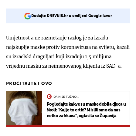
Dodajte DNEVNIK.hr u omiljeni Google izvor
Umjetnost a ne razmetanje razlog je za izradu
najskuplje maske protiv koronavirusa na svijetu, kazali
su izraelski draguljari koji izrađuju 1,5 milijuna
vrijednu masku za neimenovanog klijenta iz SAD-a.
PROČITAJTE I OVO
DA NIJE TUŽNO...
Pogledajte kakve su maske dobila djeca u
školi: ''Kaj je to crtić? Mislili smo da nas
netko zafrkava'', oglasila se Županija