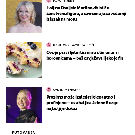
POPUT SIRENE
Haljina Danijele Martinović ističe
ženstvenu figuru, a savršena je za večernji
izlazak na moru
PREJEDNOSTAVNO ZA SLOŽITI
Ovo je pravi ljetni tiramisu s limunom i
borovnicama – baš osvježava i jako je fin
UVIJEK PREKRASNA
Prozirno može izgledati elegantno i
profinjeno – ova haljina Jelene Rozge
najbolji je dokaz
PUTOVANJA