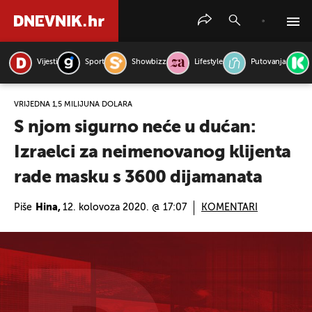
Vijesti
Sport
Showbizz
Lifestyle
Putovanja
PRETRAŽITE VIJESTI
VRIJEDNA 1,5 MILIJUNA DOLARA
S njom sigurno neće u dućan:
Izraelci za neimenovanog klijenta
rade masku s 3600 dijamanata
Piše
Hina,
12. kolovoza 2020. @ 17:07
KOMENTARI