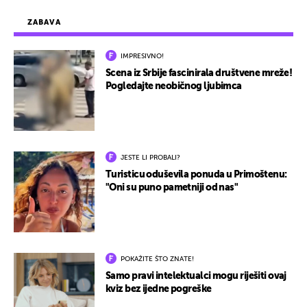
ZABAVA
IMPRESIVNO!
Scena iz Srbije fascinirala društvene mreže!
Pogledajte neobičnog ljubimca
JESTE LI PROBALI?
Turisticu oduševila ponuda u Primoštenu:
"Oni su puno pametniji od nas"
POKAŽITE ŠTO ZNATE!
Samo pravi intelektualci mogu riješiti ovaj
kviz bez ijedne pogreške