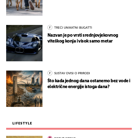
TREĆI UNIKATNI BUGATTI
Nazvan je po vrsti srednjovjekovnog
viteškog konja i visok samo metar
SUSTAV OVISI O PRIRODI
Što kada jednog dana ostanemo bez vode i
električne energije istoga dana?
LIFESTYLE