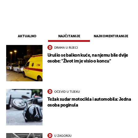
AKTUALNO
NAJČITANIJE
NAJKOMENTIRANIJE
DRAMA U RIJECI
Urušio se balkon kuće, na njemu bile dvije
osobe: "Život im je visio o koncu"
OČEVID U TIJEKU
Težak sudar motocikla i automobila: Jedna
osoba poginula
U ZAGORJU