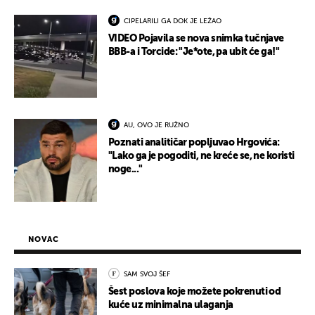
CIPELARILI GA DOK JE LEŽAO
VIDEO Pojavila se nova snimka tučnjave
BBB-a i Torcide: "Je*ote, pa ubit će ga!"
AU, OVO JE RUŽNO
Poznati analitičar popljuvao Hrgovića:
"Lako ga je pogoditi, ne kreće se, ne koristi
noge..."
NOVAC
SAM SVOJ ŠEF
Šest poslova koje možete pokrenuti od
kuće uz minimalna ulaganja