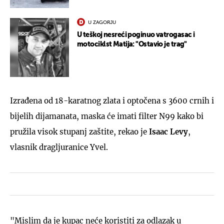
U ZAGORJU
U teškoj nesreći poginuo vatrogasac i
motociklst Matija: "Ostavio je trag"
Izrađena od 18-karatnog zlata i optočena s 3600 crnih i
bijelih dijamanata, maska će imati filter N99 kako bi
pružila visok stupanj zaštite, rekao je
Isaac Levy
,
vlasnik dragljuranice Yvel.
"Mislim da je kupac neće koristiti za odlazak u