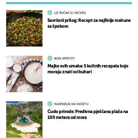
UZ RUČAK ILI VEČERU
Savršeni prilog: Recept za najfinije mahune
sa špekom
BON APPETIT!
Majke svih umaka: 5 kultnih recepata koje
moraju znati svi kuhari
NAJMANJA NA SVIJETU
Čudo prirode: Predivna pješčana plaža na
100 metara od mora