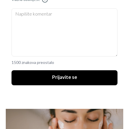
1500 znakova preostalo
Prijavite se