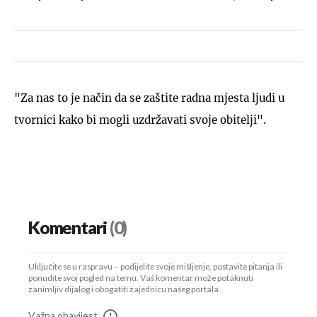
"Za nas to je način da se zaštite radna mjesta ljudi u
tvornici kako bi mogli uzdržavati svoje obitelji".
Komentari
(0)
Uključite se u raspravu – podijelite svoje mišljenje, postavite pitanja ili
ponudite svoj pogled na temu. Vaš komentar može potaknuti
zanimljiv dijalog i obogatiti zajednicu našeg portala.
Važna obavijest
!