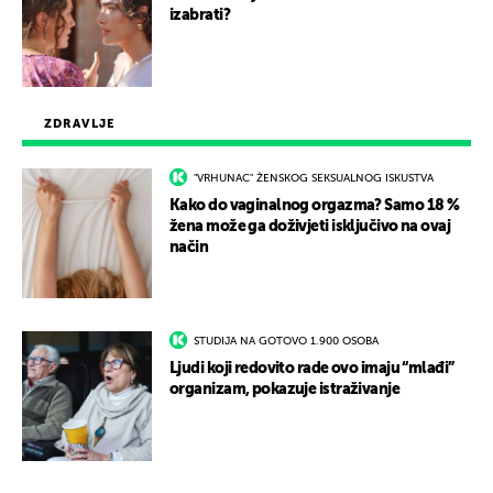
izabrati?
ZDRAVLJE
"VRHUNAC" ŽENSKOG SEKSUALNOG ISKUSTVA
Kako do vaginalnog orgazma? Samo 18 %
žena može ga doživjeti isključivo na ovaj
način
STUDIJA NA GOTOVO 1.900 OSOBA
Ljudi koji redovito rade ovo imaju “mlađi”
organizam, pokazuje istraživanje