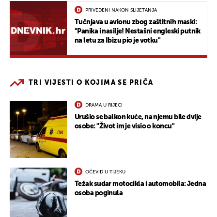
PRIVEDENI NAKON SLIJETANJA
Tučnjava u avionu zbog zaštitnih maski:
"Panika i nasilje! Nestašni engleski putnik
na letu za Ibizu pio je votku"
TRI VIJESTI O KOJIMA SE PRIČA
DRAMA U RIJECI
Urušio se balkon kuće, na njemu bile dvije
osobe: "Život im je visio o koncu"
OČEVID U TIJEKU
Težak sudar motocikla i automobila: Jedna
osoba poginula