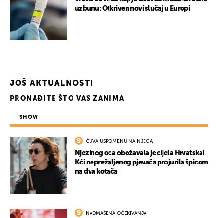
uzbunu: Otkriven novi slučaj u Europi
UKLJUČITE NOTIFIKACIJE
JOŠ AKTUALNOSTI
PRONAĐITE ŠTO VAS ZANIMA
SHOW
ČUVA USPOMENU NA NJEGA
Njezinog oca obožavala je cijela Hrvatska!
Kći neprežaljenog pjevača projurila špicom
na dva kotača
NADMAŠENA OČEKIVANJA