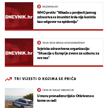
NEZAMISLIVO
WHO protiv: "Nikada u povijesti javnog
zdravstva se imunitet krda nije koristio
kao odgovor na epidemiju"
VELIK SKOK BROJA NOVOZARAŽENIH
Svjetska zdravstvena organizacija:
"Situacija u Europi je zvono za uzbunu za
sve nas"
TRI VIJESTI O KOJIMA SE PRIČA
ČEKA SE NALAZ OBDUKCIJE
U moru pronađeno tijelo: Otkriveno o
kome se radi