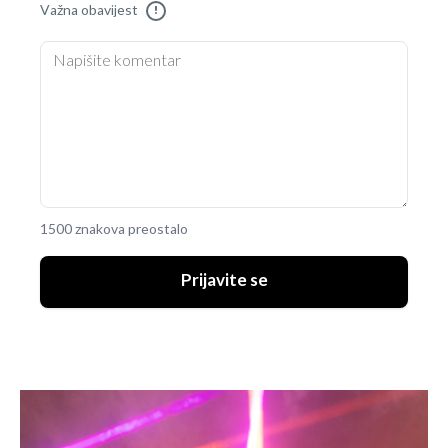
Važna obavijest
!
1500 znakova preostalo
Prijavite se