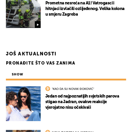
Prometna nesreća na A1! Vatrogasci i
hitnjaci izvlačili ozlijeđenog. Velika kolona
u smjeru Zagreba
JOŠ AKTUALNOSTI
PRONAĐITE ŠTO VAS ZANIMA
SHOW
"KAO DA SU NOVAK ĐOKOVIĆ"
Jedan od najpoznatijih svjetskih parova
stigao na Jadran, ovakve reakcije
vjerojatno nisu očekivali