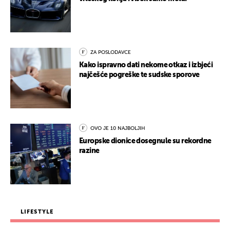
ZA POSLODAVCE
Kako ispravno dati nekome otkaz i izbjeći
najčešće pogreške te sudske sporove
OVO JE 10 NAJBOLJIH
Europske dionice dosegnule su rekordne
razine
LIFESTYLE