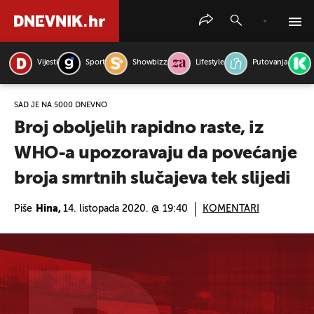
Vijesti
Sport
Showbizz
Lifestyle
Putovanja
PRETRAŽITE VIJESTI
SAD JE NA 5000 DNEVNO
Broj oboljelih rapidno raste, iz
WHO-a upozoravaju da povećanje
broja smrtnih slučajeva tek slijedi
Piše
Hina,
14. listopada 2020. @ 19:40
KOMENTARI