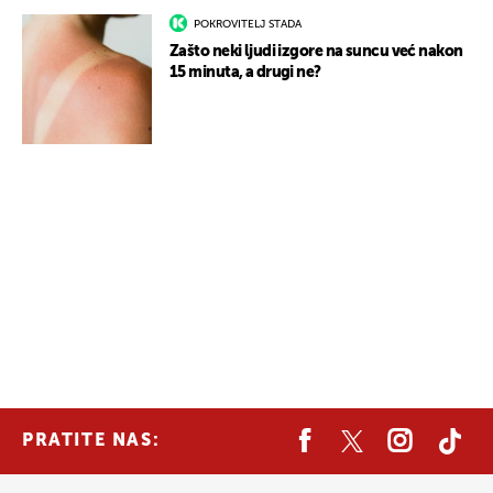
POKROVITELJ STADA
Zašto neki ljudi izgore na suncu već nakon
15 minuta, a drugi ne?
PRATITE NAS: