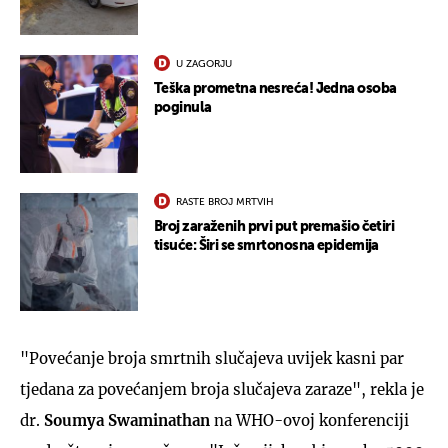
U ZAGORJU
Teška prometna nesreća! Jedna osoba
poginula
RASTE BROJ MRTVIH
Broj zaraženih prvi put premašio četiri
tisuće: Širi se smrtonosna epidemija
"Povećanje broja smrtnih slučajeva uvijek kasni par
tjedana za povećanjem broja slučajeva zaraze", rekla je
dr.
Soumya Swaminathan
na WHO-ovoj konferenciji