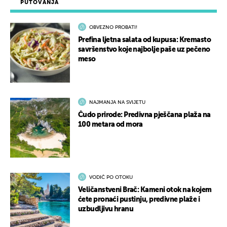
PUTOVANJA
OBVEZNO PROBATI!
Prefina ljetna salata od kupusa: Kremasto
savršenstvo koje najbolje paše uz pečeno
meso
NAJMANJA NA SVIJETU
Čudo prirode: Predivna pješčana plaža na
100 metara od mora
VODIČ PO OTOKU
Veličanstveni Brač: Kameni otok na kojem
ćete pronaći pustinju, predivne plaže i
uzbudljivu hranu