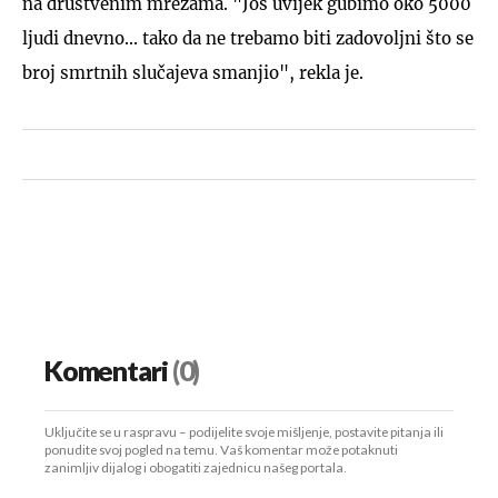
na društvenim mrežama. "Još uvijek gubimo oko 5000
ljudi dnevno... tako da ne trebamo biti zadovoljni što se
broj smrtnih slučajeva smanjio", rekla je.
Komentari
(0)
Uključite se u raspravu – podijelite svoje mišljenje, postavite pitanja ili
ponudite svoj pogled na temu. Vaš komentar može potaknuti
zanimljiv dijalog i obogatiti zajednicu našeg portala.