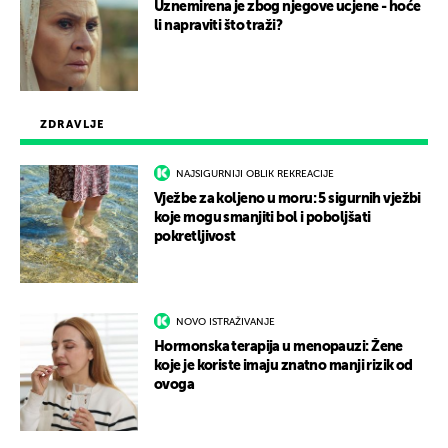
Uznemirena je zbog njegove ucjene - hoće
li napraviti što traži?
ZDRAVLJE
NAJSIGURNIJI OBLIK REKREACIJE
Vježbe za koljeno u moru: 5 sigurnih vježbi
koje mogu smanjiti bol i poboljšati
pokretljivost
NOVO ISTRAŽIVANJE
Hormonska terapija u menopauzi: Žene
koje je koriste imaju znatno manji rizik od
ovoga