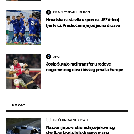
SJAJAN TJEDAN U EUROPI
Hrvatska nastavila uspon na UEFA-inoj
ljestvici: Preskočena je još jedna država
OPA!
Josip Šutalo radi transfer u redove
nogometnog diva i bivšeg prvaka Europe
NOVAC
TREĆI UNIKATNI BUGATTI
Nazvan je po vrsti srednjovjekovnog
viteškog konja i visok samo metar