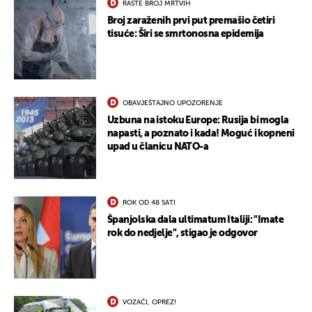
RASTE BROJ MRTVIH
Broj zaraženih prvi put premašio četiri
tisuće: Širi se smrtonosna epidemija
OBAVJEŠTAJNO UPOZORENJE
Uzbuna na istoku Europe: Rusija bi mogla
napasti, a poznato i kada! Moguć i kopneni
upad u članicu NATO-a
ROK OD 48 SATI
Španjolska dala ultimatum Italiji: "Imate
rok do nedjelje", stigao je odgovor
UKLJUČITE NOTIFIKACIJE
VOZAČI, OPREZ!