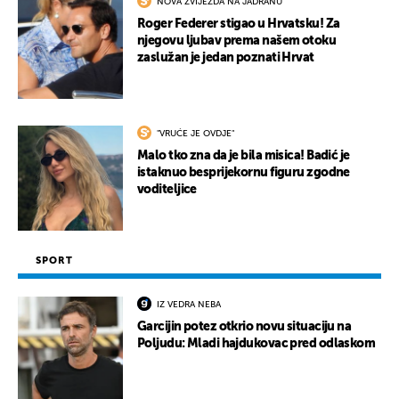
NOVA ZVIJEZDA NA JADRANU
Roger Federer stigao u Hrvatsku! Za
njegovu ljubav prema našem otoku
zaslužan je jedan poznati Hrvat
"VRUĆE JE OVDJE"
Malo tko zna da je bila misica! Badić je
istaknuo besprijekornu figuru zgodne
voditeljice
SPORT
IZ VEDRA NEBA
Garcijin potez otkrio novu situaciju na
Poljudu: Mladi hajdukovac pred odlaskom