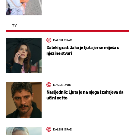
TV
DALEKI GRAD
Daleki grad: Jako je ljuta jer se miješa u
njezine stvari
NASLJEDNIK
Nasljednik: Ljuta je na njega i zahtjeva da
učini nešto
DALEKI GRAD