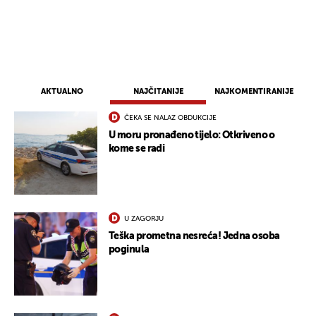
AKTUALNO
NAJČITANIJE
NAJKOMENTIRANIJE
ČEKA SE NALAZ OBDUKCIJE
U moru pronađeno tijelo: Otkriveno o
kome se radi
U ZAGORJU
Teška prometna nesreća! Jedna osoba
poginula