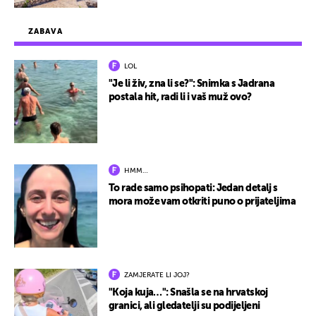
ZABAVA
LOL
"Je li živ, zna li se?": Snimka s Jadrana
postala hit, radi li i vaš muž ovo?
HMM…
To rade samo psihopati: Jedan detalj s
mora može vam otkriti puno o prijateljima
ZAMJERATE LI JOJ?
"Koja kuja…": Snašla se na hrvatskoj
granici, ali gledatelji su podijeljeni