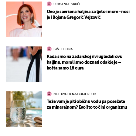
U NOJ NIJE VRUĆE
Ovo je savršena haljina za ljeto i more - nosi
je i Bojana Gregorić Vejzović
BAŠ EFEKTNA
Kada smo na zadarskoj rivi ugledali ovu
haljinu, morali smo doznati odakle je –
košta samo 18 eura
NIJE UVIJEK NAJBOLJI IZBOR
Teže vam je piti običnu vodu pa posežete
za mineralnom? Evo što to čini organizmu