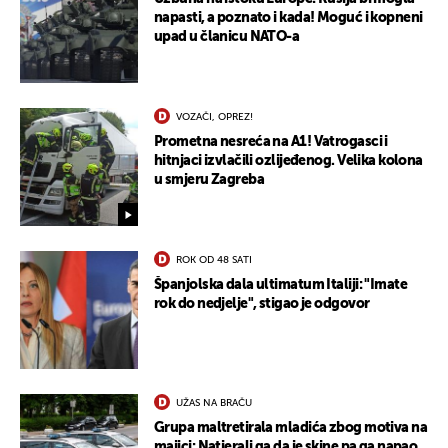
napasti, a poznato i kada! Moguć i kopneni
upad u članicu NATO-a
UKLJUČITE NOTIFIKACIJE
VOZAČI, OPREZ!
Prometna nesreća na A1! Vatrogasci i
hitnjaci izvlačili ozlijeđenog. Velika kolona
u smjeru Zagreba
ROK OD 48 SATI
Španjolska dala ultimatum Italiji: "Imate
rok do nedjelje", stigao je odgovor
UŽAS NA BRAČU
Grupa maltretirala mladića zbog motiva na
majici: Natjerali ga da je skine pa ga napao