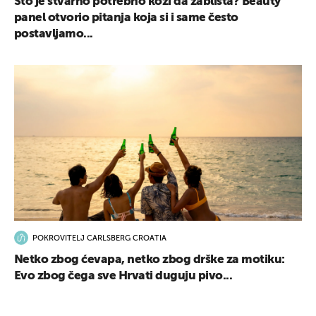
Što je stvarno potrebno koži da zablista? Beauty
panel otvorio pitanja koja si i same često
postavljamo...
POKROVITELJ CARLSBERG CROATIA
Netko zbog ćevapa, netko zbog drške za motiku:
Evo zbog čega sve Hrvati duguju pivo...