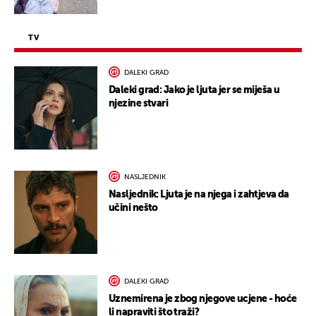
TV
DALEKI GRAD
Daleki grad: Jako je ljuta jer se miješa u
njezine stvari
NASLJEDNIK
Nasljednik: Ljuta je na njega i zahtjeva da
učini nešto
DALEKI GRAD
Uznemirena je zbog njegove ucjene - hoće
li napraviti što traži?