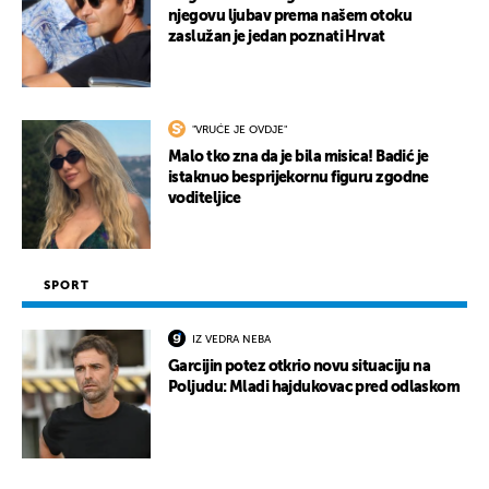
njegovu ljubav prema našem otoku
zaslužan je jedan poznati Hrvat
"VRUĆE JE OVDJE"
Malo tko zna da je bila misica! Badić je
istaknuo besprijekornu figuru zgodne
voditeljice
SPORT
IZ VEDRA NEBA
Garcijin potez otkrio novu situaciju na
Poljudu: Mladi hajdukovac pred odlaskom