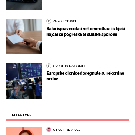
ZA POSLODAVCE
Kako ispravno dati nekome otkaz i izbjeći
najčešće pogreške te sudske sporove
OVO JE 10 NAJBOLJIH
Europske dionice dosegnule su rekordne
razine
LIFESTYLE
U NOJ NIJE VRUĆE