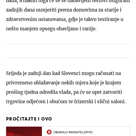
dana, a nakon toga će se se nabavljeni testovi osigurani
zadnjih dana usmjeriti prema domovima za starije i
zdravstvenim ustanovama, gdje je takvo testiranje u
nešto manjem opsegu obavljano i ranije.
Srijeda je zadnji dan kad Slovenci mogu računati na
privremeno ublažavanje nekih mjera koje je krajem
prošlog tjedna odredila vlada, pa će se opet zatvoriti
trgovine odjećom i obućom te frizerski i slični saloni.
PROČITAJTE I OVO
OBJAVILO RAVNATELJSTVO