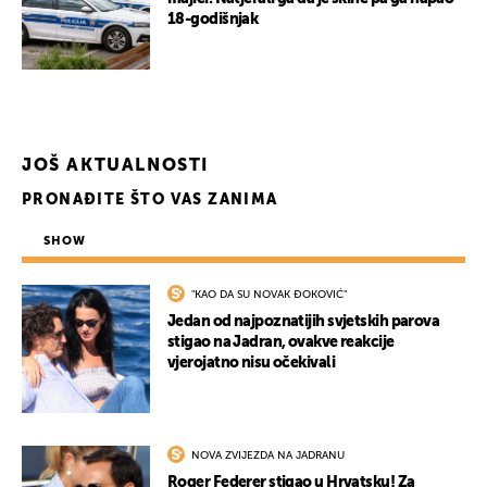
18-godišnjak
JOŠ AKTUALNOSTI
PRONAĐITE ŠTO VAS ZANIMA
SHOW
"KAO DA SU NOVAK ĐOKOVIĆ"
Jedan od najpoznatijih svjetskih parova
stigao na Jadran, ovakve reakcije
vjerojatno nisu očekivali
NOVA ZVIJEZDA NA JADRANU
Roger Federer stigao u Hrvatsku! Za