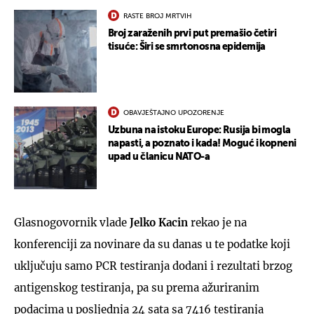
RASTE BROJ MRTVIH
Broj zaraženih prvi put premašio četiri
tisuće: Širi se smrtonosna epidemija
OBAVJEŠTAJNO UPOZORENJE
Uzbuna na istoku Europe: Rusija bi mogla
napasti, a poznato i kada! Moguć i kopneni
upad u članicu NATO-a
Glasnogovornik vlade
Jelko Kacin
rekao je na
konferenciji za novinare da su danas u te podatke koji
uključuju samo PCR testiranja dodani i rezultati brzog
antigenskog testiranja, pa su prema ažuriranim
podacima u posljednja 24 sata sa 7416 testiranja