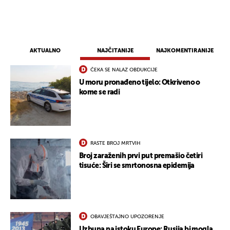
AKTUALNO
NAJČITANIJE
NAJKOMENTIRANIJE
ČEKA SE NALAZ OBDUKCIJE
U moru pronađeno tijelo: Otkriveno o
kome se radi
RASTE BROJ MRTVIH
Broj zaraženih prvi put premašio četiri
tisuće: Širi se smrtonosna epidemija
OBAVJEŠTAJNO UPOZORENJE
Uzbuna na istoku Europe: Rusija bi mogla