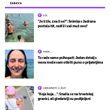
ZABAVA
LOL
"Je li živ, zna li se?": Snimka s Jadrana
postala hit, radi li i vaš muž ovo?
HMM…
To rade samo psihopati: Jedan detalj s
mora može vam otkriti puno o prijateljima
ZAMJERATE LI JOJ?
"Koja kuja…": Snašla se na hrvatskoj
granici, ali gledatelji su podijeljeni