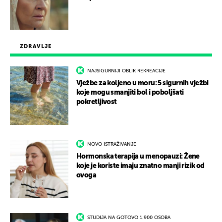
ZDRAVLJE
NAJSIGURNIJI OBLIK REKREACIJE
Vježbe za koljeno u moru: 5 sigurnih vježbi
koje mogu smanjiti bol i poboljšati
pokretljivost
NOVO ISTRAŽIVANJE
Hormonska terapija u menopauzi: Žene
koje je koriste imaju znatno manji rizik od
ovoga
STUDIJA NA GOTOVO 1.900 OSOBA