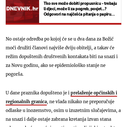
Tko sve može dobiti propusnicu - trebaju
li djeci, može li za pogreb, posjet...?
Odgovori na najčešća pitanja o papiru
koji kretanje znači
No ostaje odredba po kojoj će se u dva dana za Božić
moći družiti članovi najviše dviju obitelji, a takav će
režim dopuštenih društvenih kontakata biti na snazi i
za Novu godinu, ako se epidemiološko stanje ne
pogorša.
U dane praznika dopušteno je i
prelaženje općinskih i
regionalnih granica
, ne vlada nikako ne preporučuje
odlaske u inozemstvo, osim u izuzetnim slučajevima, a
na snazi i dalje ostaje zabrana kretanja izvan stana