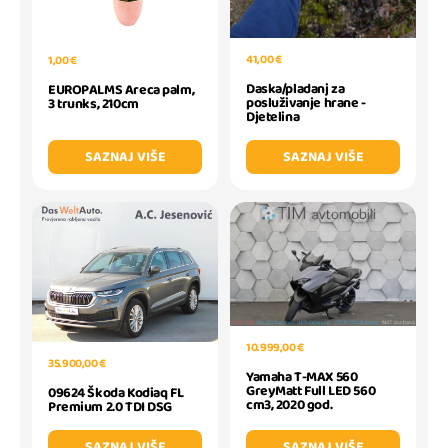
41,00 €
1,00 €
Daska/pladanj za
EUROPALMS Areca palm,
posluživanje hrane -
3 trunks, 210cm
Djetelina
SAZNAJ VIŠE
SAZNAJ VIŠE
10.999,00 €
35.900,00 €
Yamaha T-MAX 560
GreyMatt Full LED 560
09624 Škoda Kodiaq FL
cm3, 2020 god.
Premium 2.0 TDI DSG
SAZNAJ VIŠE
SAZNAJ VIŠE