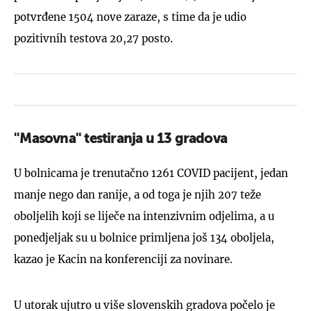
potvrđene 1504 nove zaraze, s time da je udio
pozitivnih testova 20,27 posto.
''Masovna'' testiranja u 13 gradova
U bolnicama je trenutačno 1261 COVID pacijent, jedan
manje nego dan ranije, a od toga je njih 207 teže
oboljelih koji se liječe na intenzivnim odjelima, a u
ponedjeljak su u bolnice primljena još 134 oboljela,
kazao je Kacin na konferenciji za novinare.
U utorak ujutro u više slovenskih gradova počelo je