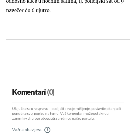
odnosno kuće u noćnim satima, tj. policijski sat od 9
navečer do 6 ujutro.
Komentari
(0)
Uključite se u raspravu – podijelite svoje mišljenje, postavite pitanja ili
ponudite svoj pogled na temu. Vaš komentar može potaknuti
zanimljiv dijalog i obogatiti zajednicu našeg portala.
Važna obavijest
!