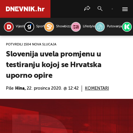
Vijesti
Sport
Showbizz
Lifestyle
Putovanja
PRETRAŽITE VIJESTI
POTVRDILI 1504 NOVA SLUČAJA
Slovenija uvela promjenu u
testiranju kojoj se Hrvatska
uporno opire
Piše
Hina,
22. prosinca 2020. @ 12:42
KOMENTARI