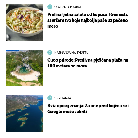
OBVEZNO PROBATI!
Prefina ljetna salata od kupusa: Kremasto
savršenstvo koje najbolje paše uz pečeno
meso
NAJMANJA NA SVIJETU
Čudo prirode: Predivna pješčana plaža na
100 metara od mora
15 PITANJA
Kviz općeg znanja: Za one pred kojima se i
Google može sakriti