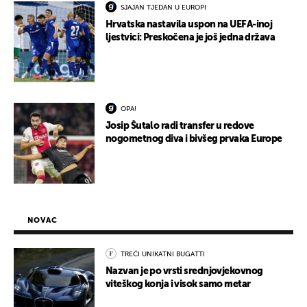
SJAJAN TJEDAN U EUROPI
Hrvatska nastavila uspon na UEFA-inoj
ljestvici: Preskočena je još jedna država
OPA!
Josip Šutalo radi transfer u redove
nogometnog diva i bivšeg prvaka Europe
NOVAC
TREĆI UNIKATNI BUGATTI
Nazvan je po vrsti srednjovjekovnog
viteškog konja i visok samo metar