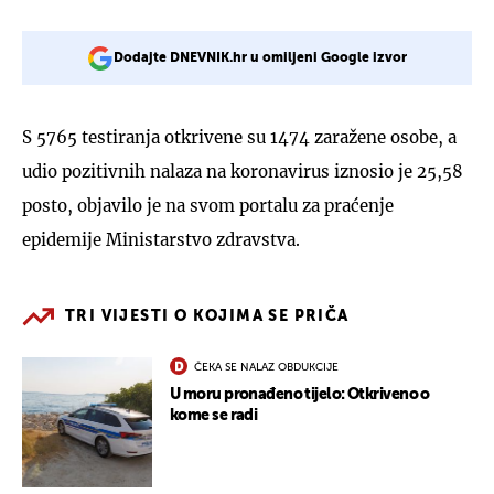
Dodajte DNEVNIK.hr u omiljeni Google izvor
S 5765 testiranja otkrivene su 1474 zaražene osobe, a
udio pozitivnih nalaza na koronavirus iznosio je 25,58
posto, objavilo je na svom portalu za praćenje
epidemije Ministarstvo zdravstva.
TRI VIJESTI O KOJIMA SE PRIČA
ČEKA SE NALAZ OBDUKCIJE
U moru pronađeno tijelo: Otkriveno o
kome se radi