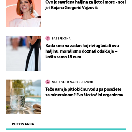
Ovo je savršena haljina za ljeto i more - nosi
je i Bojana Gregorić Vejzović
BAŠ EFEKTNA
Kada smo na zadarskoj rivi ugledali ovu
haljinu, morali smo doznati odakle je –
košta samo 18 eura
NIJE UVIJEK NAJBOLJI IZBOR
Teže vam je piti običnu vodu pa posežete
za mineralnom? Evo što to čini organizmu
PUTOVANJA