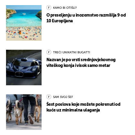
KAMO BI OTIŠLI?
O preseljenju u inozemstvo razmišlja 9 od
10 Europljana
TREĆI UNIKATNI BUGATTI
Nazvan je po vrsti srednjovjekovnog
viteškog konja i visok samo metar
SAM SVOJ ŠEF
Šest poslova koje možete pokrenuti od
kuće uz minimalna ulaganja