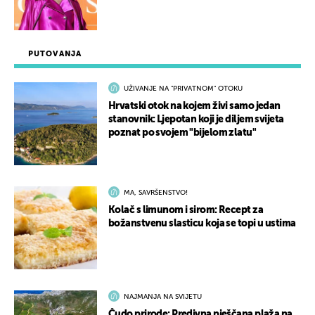
PUTOVANJA
UŽIVANJE NA "PRIVATNOM" OTOKU
Hrvatski otok na kojem živi samo jedan
stanovnik: Ljepotan koji je diljem svijeta
poznat po svojem "bijelom zlatu"
MA, SAVRŠENSTVO!
Kolač s limunom i sirom: Recept za
božanstvenu slasticu koja se topi u ustima
NAJMANJA NA SVIJETU
Čudo prirode: Predivna pješčana plaža na