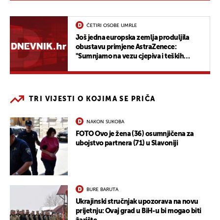
ČETIRI OSOBE UMRLE
Još jedna europska zemlja produljila
obustavu primjene AstraZenece:
"Sumnjamo na vezu cjepiva i teških
nuspojava"
TRI VIJESTI O KOJIMA SE PRIČA
NAKON SUKOBA
FOTO Ovo je žena (36) osumnjičena za
ubojstvo partnera (71) u Slavoniji
BURE BARUTA
Ukrajinski stručnjak upozorava na novu
prijetnju: Ovaj grad u BiH-u bi mogao biti