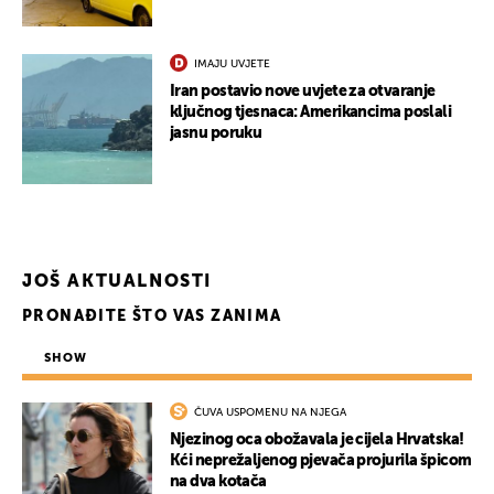
IMAJU UVJETE
Iran postavio nove uvjete za otvaranje
ključnog tjesnaca: Amerikancima poslali
jasnu poruku
JOŠ AKTUALNOSTI
PRONAĐITE ŠTO VAS ZANIMA
SHOW
ČUVA USPOMENU NA NJEGA
Njezinog oca obožavala je cijela Hrvatska!
Kći neprežaljenog pjevača projurila špicom
na dva kotača