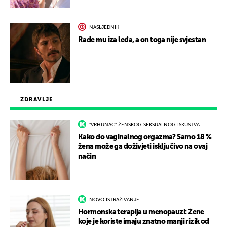
NASLJEDNIK
Rade mu iza leđa, a on toga nije svjestan
ZDRAVLJE
"VRHUNAC" ŽENSKOG SEKSUALNOG ISKUSTVA
Kako do vaginalnog orgazma? Samo 18 %
žena može ga doživjeti isključivo na ovaj
način
NOVO ISTRAŽIVANJE
Hormonska terapija u menopauzi: Žene
koje je koriste imaju znatno manji rizik od