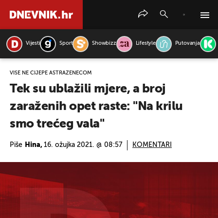
Vijesti
Sport
Showbizz
Lifestyle
Putovanja
PRETRAŽITE VIJESTI
VIŠE NE CIJEPE ASTRAZENECOM
Tek su ublažili mjere, a broj
zaraženih opet raste: "Na krilu
smo trećeg vala"
Piše
Hina,
16. ožujka 2021. @ 08:57
KOMENTARI