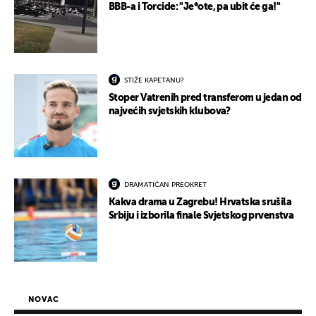
BBB-a i Torcide: "Je*ote, pa ubit će ga!"
STIŽE KAPETANU?
Stoper Vatrenih pred transferom u jedan od
najvećih svjetskih klubova?
DRAMATIČAN PREOKRET
Kakva drama u Zagrebu! Hrvatska srušila
Srbiju i izborila finale Svjetskog prvenstva
NOVAC