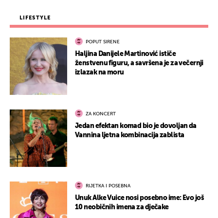
LIFESTYLE
POPUT SIRENE
Haljina Danijele Martinović ističe
ženstvenu figuru, a savršena je za večernji
izlazak na moru
ZA KONCERT
Jedan efektan komad bio je dovoljan da
Vannina ljetna kombinacija zablista
RIJETKA I POSEBNA
Unuk Alke Vuice nosi posebno ime: Evo još
10 neobičnih imena za dječake