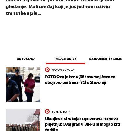
Kad su uspomene previše dobre za samo jedno
gledanje: Mali uređaj koji je još jednom oživio
trenutke s ple...
AKTUALNO
NAJČITANIJE
NAJKOMENTIRANIJE
NAKON SUKOBA
FOTO Ovo je žena (36) osumnjičena za
ubojstvo partnera (71) u Slavoniji
BURE BARUTA
Ukrajinski stručnjak upozorava na novu
prijetnju: Ovaj grad u BiH-u bi mogao biti
žarište