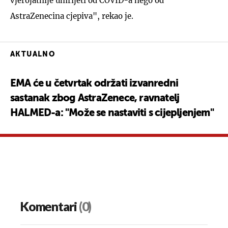
vjerojatnije umrijeti od COVID-a nego od
AstraZenecina cjepiva", rekao je.
AKTUALNO
EMA će u četvrtak održati izvanredni
sastanak zbog AstraZenece, ravnatelj
HALMED-a: "Može se nastaviti s cijepljenjem"
Komentari
(0)