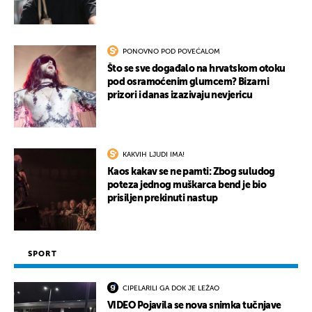
PONOVNO POD POVEĆALOM
Što se sve događalo na hrvatskom otoku
pod osramoćenim glumcem? Bizarni
prizori i danas izazivaju nevjericu
KAKVIH LJUDI IMA!
Kaos kakav se ne pamti: Zbog suludog
poteza jednog muškarca bend je bio
prisiljen prekinuti nastup
SPORT
CIPELARILI GA DOK JE LEŽAO
VIDEO Pojavila se nova snimka tučnjave