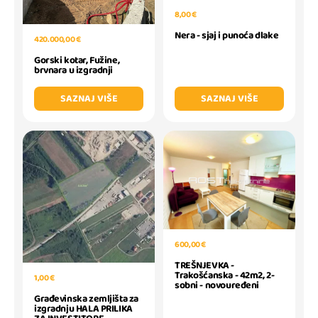
8,00 €
Nera - sjaj i punoća dlake
420.000,00 €
Gorski kotar, Fužine,
brvnara u izgradnji
SAZNAJ VIŠE
SAZNAJ VIŠE
600,00 €
TREŠNJEVKA -
Trakošćanska - 42m2, 2-
1,00 €
sobni - novouređeni
Građevinska zemljišta za
izgradnju HALA PRILIKA