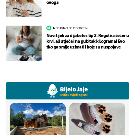
ovoga
NEDAVNO JE ODOBREN
Novi lijek za dijabetes tip 2: Regulira šećer u
krvi, ali utječe i na gubitak kilograma! Evo
tko ga smije uzimati i koje su nuspojave