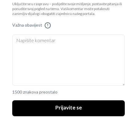
Uključite se u raspravu – podijelite svoje mišljenje, postavite pitanja ili
ponudite svoj pogled na temu. Vaš komentar može potaknuti
zanimljiv dijalog i obogatiti zajednicu našeg portala.
Važna obavijest
!
1500 znakova preostalo
Prijavite se