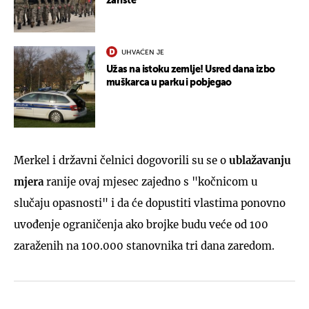
žarište
UHVAĆEN JE
Užas na istoku zemlje! Usred dana izbo
muškarca u parku i pobjegao
Merkel i državni čelnici dogovorili su se o
ublažavanju
mjera
ranije ovaj mjesec zajedno s "kočnicom u
slučaju opasnosti" i da će dopustiti vlastima ponovno
uvođenje ograničenja ako brojke budu veće od 100
zaraženih na 100.000 stanovnika tri dana zaredom.