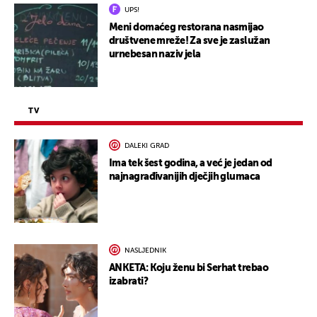
UPS!
Meni domaćeg restorana nasmijao
društvene mreže! Za sve je zaslužan
urnebesan naziv jela
TV
DALEKI GRAD
Ima tek šest godina, a već je jedan od
najnagrađivanijih dječjih glumaca
NASLJEDNIK
ANKETA: Koju ženu bi Serhat trebao
izabrati?