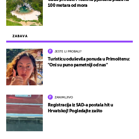
100 metara od mora
ZABAVA
JESTE LI PROBALI?
Turisticu oduševila ponuda u Primoštenu:
"Oni su puno pametniji od nas"
ZANIMLJIVO
Registracija iz SAD-a postala hit u
Hrvatskoj! Pogledajte zašto