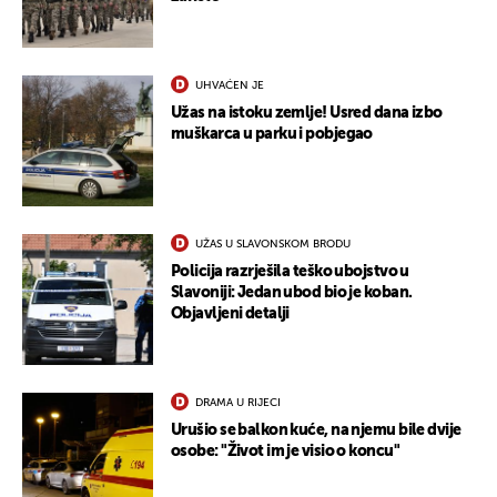
UHVAĆEN JE
Užas na istoku zemlje! Usred dana izbo
muškarca u parku i pobjegao
UŽAS U SLAVONSKOM BRODU
Policija razrješila teško ubojstvo u
Slavoniji: Jedan ubod bio je koban.
Objavljeni detalji
UKLJUČITE NOTIFIKACIJE
DRAMA U RIJECI
Urušio se balkon kuće, na njemu bile dvije
osobe: "Život im je visio o koncu"