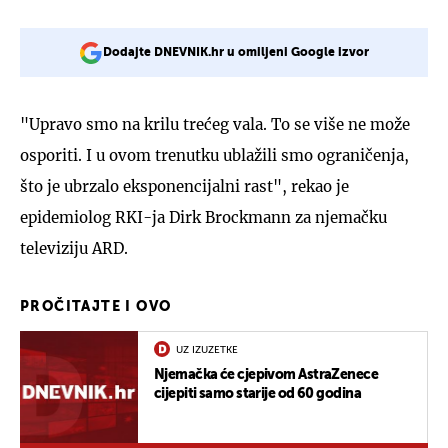
Dodajte DNEVNIK.hr u omiljeni Google izvor
"Upravo smo na krilu trećeg vala. To se više ne može
osporiti. I u ovom trenutku ublažili smo ograničenja,
što je ubrzalo eksponencijalni rast", rekao je
epidemiolog RKI-ja Dirk Brockmann za njemačku
televiziju ARD.
PROČITAJTE I OVO
UZ IZUZETKE
Njemačka će cjepivom AstraZenece
cijepiti samo starije od 60 godina