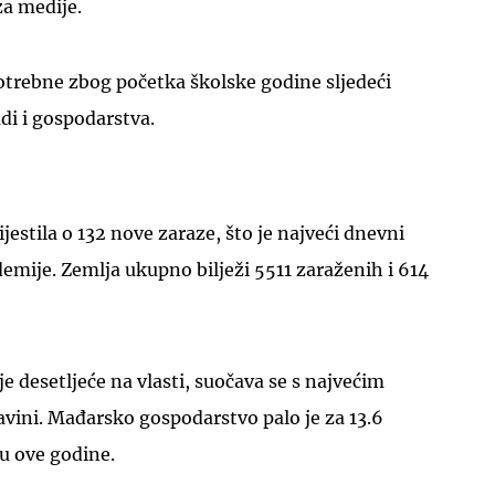
za medije.
potrebne zbog početka školske godine sljedeći
udi i gospodarstva.
UKLJUČITE NOTIFIKACIJE
jestila o 132 nove zaraze, što je najveći dnevni
mije. Zemlja ukupno bilježi 5511 zaraženih i 614
je desetljeće na vlasti, suočava se s najvećim
avini. Mađarsko gospodarstvo palo je za 13.6
u ove godine.