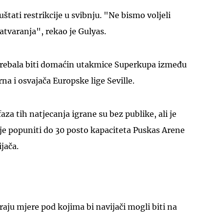
tati restrikcije u svibnju. "Ne bismo voljeli
tvaranja", rekao je Gulyas.
trebala biti domaćin utakmice Superkupa između
a i osvajača Europske lige Seville.
za tih natjecanja igrane su bez publike, ali je
je popuniti do 30 posto kapaciteta Puskas Arene
jača.
aju mjere pod kojima bi navijači mogli biti na