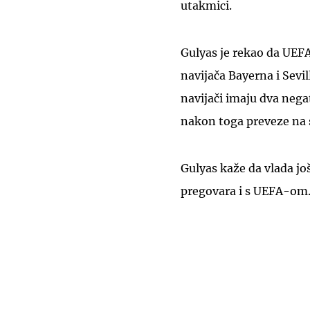
utakmici.
Gulyas je rekao da UEFA
navijača Bayerna i Sevi
navijači imaju dva negat
nakon toga preveze na s
Gulyas kaže da vlada jo
pregovara i s UEFA-om