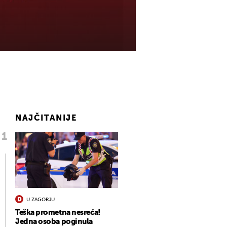
NAJČITANIJE
U ZAGORJU
Teška prometna nesreća!
Jedna osoba poginula