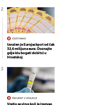
ČESTITAMO!
Izvučen je Eurojackpot od čak
32,6 milijuna eura: Doznajte
gdje idu bogati dobitci u
Hrvatskoj
PACIJENT U IZOLACIJI
Vratio se virus koji je izazvao