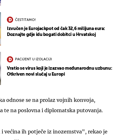
ČESTITAMO!
Izvučen je Eurojackpot od čak 32,6 milijuna eura:
Doznajte gdje idu bogati dobitci u Hrvatskoj
PACIJENT U IZOLACIJI
Vratio se virus koji je izazvao međunarodnu uzbunu:
Otkriven novi slučaj u Europi
ka odnose se na prolaz vojnih konvoja,
a te na poslovna i diplomatska putovanja.
 i većina ih potječe iz inozemstva", rekao je