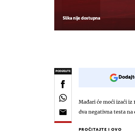
Slika nije dostupna
PODIJELITE
Dodajt
Mađari će moći izaći i
dva negativna testa na 
PROČITAJTE I OVO