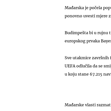
Mađarska je počela popuš
ponovno uvesti mjere za
Budimpešta bi u rujnu 
europskog prvaka Bayern
Sve utakmice završnih fa
UEFA odlučila da se smi
u koju stane 67.215 navi
Mađarske vlasti razmatr