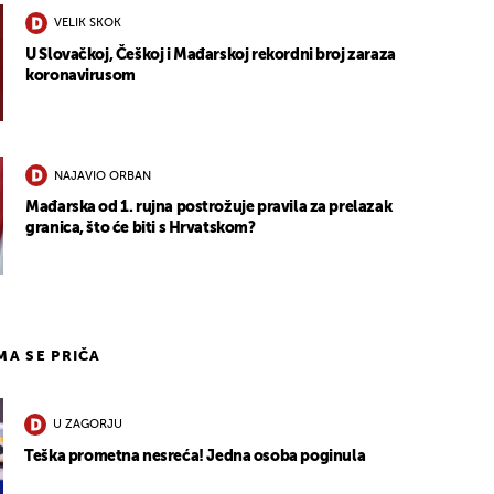
VELIK SKOK
U Slovačkoj, Češkoj i Mađarskoj rekordni broj zaraza
koronavirusom
NAJAVIO ORBAN
Mađarska od 1. rujna postrožuje pravila za prelazak
granica, što će biti s Hrvatskom?
IMA SE PRIČA
U ZAGORJU
Teška prometna nesreća! Jedna osoba poginula