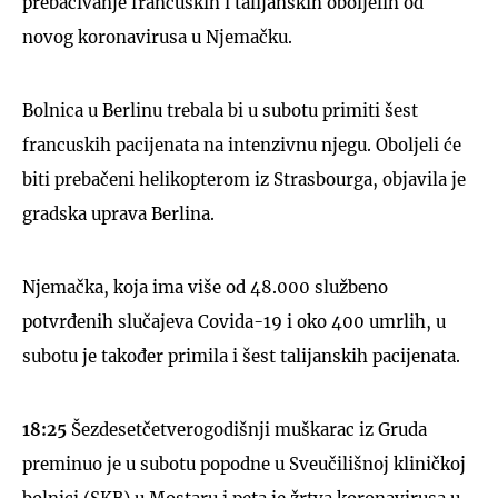
prebacivanje francuskih i talijanskih oboljelih od
novog koronavirusa u Njemačku.
Bolnica u Berlinu trebala bi u subotu primiti šest
francuskih pacijenata na intenzivnu njegu. Oboljeli će
biti prebačeni helikopterom iz Strasbourga, objavila je
gradska uprava Berlina.
Njemačka, koja ima više od 48.000 službeno
potvrđenih slučajeva Covida-19 i oko 400 umrlih, u
subotu je također primila i šest talijanskih pacijenata.
18:25
Šezdesetčetverogodišnji muškarac iz Gruda
preminuo je u subotu popodne u Sveučilišnoj kliničkoj