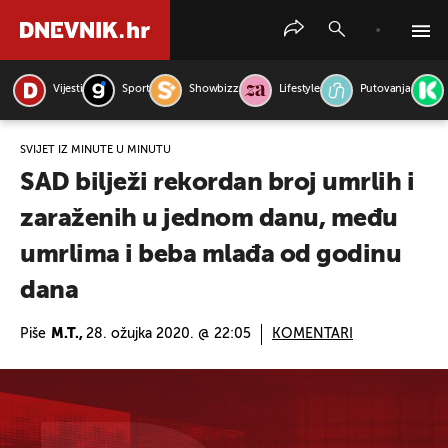
Vijesti
Sport
Showbizz
Lifestyle
Putovanja
PRETRAŽITE VIJESTI
SVIJET IZ MINUTE U MINUTU
SAD bilježi rekordan broj umrlih i
zaraženih u jednom danu, među
umrlima i beba mlađa od godinu
dana
Piše
M.T.,
28. ožujka 2020. @ 22:05
KOMENTARI