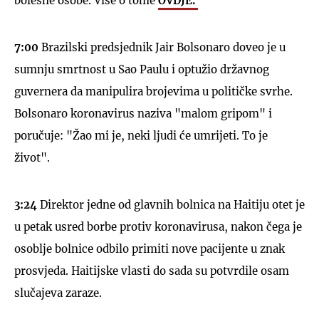
bolesne osobe. Više o tome
OVDJE.
7:00
Brazilski predsjednik Jair Bolsonaro doveo je u
sumnju smrtnost u Sao Paulu i optužio državnog
guvernera da manipulira brojevima u političke svrhe.
Bolsonaro koronavirus naziva "malom gripom" i
poručuje: "Žao mi je, neki ljudi će umrijeti. To je
život".
3:24
Direktor jedne od glavnih bolnica na Haitiju otet je
u petak usred borbe protiv koronavirusa, nakon čega je
osoblje bolnice odbilo primiti nove pacijente u znak
prosvjeda. Haitijske vlasti do sada su potvrdile osam
slučajeva zaraze.