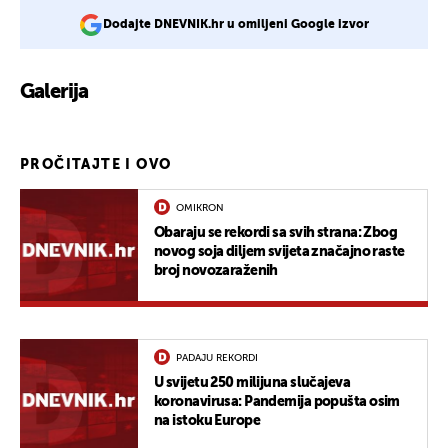
Dodajte DNEVNIK.hr u omiljeni Google izvor
Galerija
PROČITAJTE I OVO
OMIKRON
Obaraju se rekordi sa svih strana: Zbog
novog soja diljem svijeta značajno raste
broj novozaraženih
PADAJU REKORDI
U svijetu 250 milijuna slučajeva
koronavirusa: Pandemija popušta osim
na istoku Europe