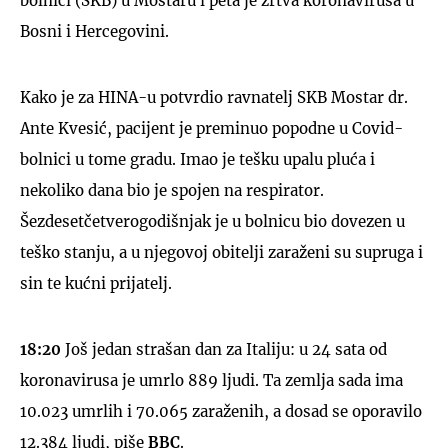
bolnici (SKB) u Mostaru i peta je žrtva koronavirusa u
Bosni i Hercegovini.
Kako je za HINA-u potvrdio ravnatelj SKB Mostar dr.
Ante Kvesić, pacijent je preminuo popodne u Covid-
bolnici u tome gradu. Imao je tešku upalu pluća i
nekoliko dana bio je spojen na respirator.
Šezdesetčetverogodišnjak je u bolnicu bio dovezen u
teško stanju, a u njegovoj obitelji zaraženi su supruga i
sin te kućni prijatelj.
18:20
Još jedan strašan dan za Italiju: u 24 sata od
koronavirusa je umrlo 889 ljudi. Ta zemlja sada ima
10.023 umrlih i 70.065 zaraženih, a dosad se oporavilo
12.384 ljudi, piše
BBC
.