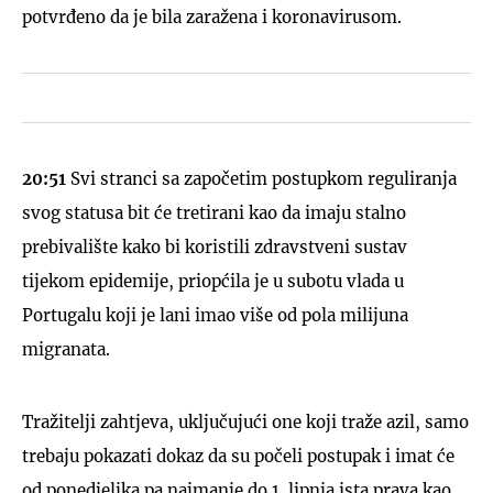
potvrđeno da je bila zaražena i koronavirusom.
20:51
Svi stranci sa započetim postupkom reguliranja
svog statusa bit će tretirani kao da imaju stalno
prebivalište kako bi koristili zdravstveni sustav
tijekom epidemije, priopćila je u subotu vlada u
Portugalu koji je lani imao više od pola milijuna
migranata.
Tražitelji zahtjeva, uključujući one koji traže azil, samo
trebaju pokazati dokaz da su počeli postupak i imat će
od ponedjeljka pa najmanje do 1. lipnja ista prava kao