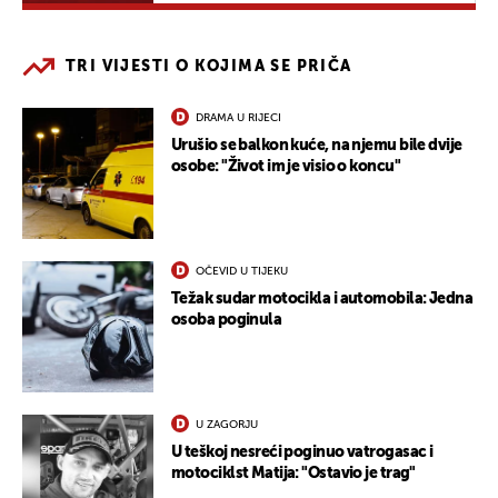
TRI VIJESTI O KOJIMA SE PRIČA
DRAMA U RIJECI
Urušio se balkon kuće, na njemu bile dvije
osobe: "Život im je visio o koncu"
OČEVID U TIJEKU
Težak sudar motocikla i automobila: Jedna
osoba poginula
U ZAGORJU
U teškoj nesreći poginuo vatrogasac i
motociklst Matija: "Ostavio je trag"