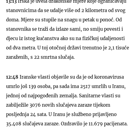
13:13
Irska je uvela drakonske mjere koje ograničavaju
stanovnicima da se udalje više od 2 kilometra od svog
doma. Mjere su stupile na snagu u petak u ponoć. Od
stanovnika se traži da izlaze sami, no smiju povesti i
djecu iz istog kućanstva ako su na fizičkoj udaljenosti
od dva metra. U toj otočnoj državi trenutno je 2,1 tisuće
zaraženih, s 22 smrtna slučaja.
12:48
Iranske vlasti objavile su da je od koronavirusa
umrlo još 139 osoba, pa sada ima 2517 umrlih u Iranu,
jednoj od najpogođenih zemalja. Sanitarne vlasti su
zabilježile 3076 novih slučajeva zaraze tijekom
posljednja 24 sata. U Iranu je službeno prijavljeno
35.408 slučajeva zaraze. Ozdravilo je 11.679 pacijenata.