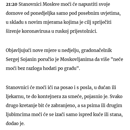
21:20
Stanovnici Moskve moći će napustiti svoje
domove od ponedjeljka samo pod posebnim uvjetima,
u skladu s novim mjerama kojima je cilj spriječiti
širenje koronavirusa u ruskoj prijestolnici.
Objavljujući nove mjere u nedjelju, gradonačelnik
Sergej Sojanin poručio je Moskovljanima da više "neće
moći bez razloga hodati po gradu".
Stanovnici će moći ići na posao i s posla, u dućan ili
ljekarnu, te do kontejnera za smeće, pojasnio je. Svako
drugo kretanje bit će zabranjeno, a sa psima ili drugim
ljubimcima moći će se izaći samo ispred kuće ili stana,
dodao je.