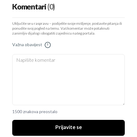
Komentari
(0)
Uključite se u raspravu – podijelite svoje mišljenje, postavite pitanja ili
ponudite svoj pogled na temu. Vaš komentar može potaknuti
zanimljiv dijalog i obogatiti zajednicu našeg portala.
Važna obavijest
!
1500 znakova preostalo
Prijavite se