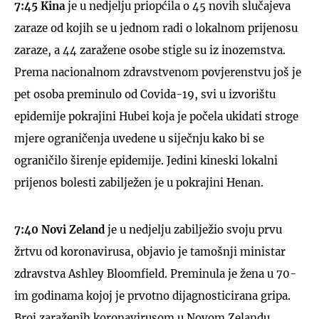
7:45
Kina
je u nedjelju priopćila o 45 novih slučajeva
zaraze od kojih se u jednom radi o lokalnom prijenosu
zaraze, a 44 zaražene osobe stigle su iz inozemstva.
Prema nacionalnom zdravstvenom povjerenstvu još je
pet osoba preminulo od Covida-19, svi u izvorištu
epidemije pokrajini Hubei koja je počela ukidati stroge
mjere ograničenja uvedene u siječnju kako bi se
ograničilo širenje epidemije. Jedini kineski lokalni
prijenos bolesti zabilježen je u pokrajini Henan.
7:40 Novi Zeland
je u nedjelju zabilježio svoju prvu
žrtvu od koronavirusa, objavio je tamošnji ministar
zdravstva Ashley Bloomfield. Preminula je žena u 70-
im godinama kojoj je prvotno dijagnosticirana gripa.
Broj zaraženih koronavirusom u Novom Zelandu