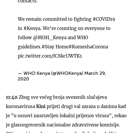
contacts.
We remain committed to fighting
#COVID19
in
#Kenya
. We’re counting on everyone to
follow
@MOH_Kenya
and WHO
guidelines.
#Stay
Home
#KomeshaCorona
pic.twitter.com/fC8kcUWTK1
— WHO Kenya (@WHOKenya)
March 29,
2020
11:40
Zbog sve većeg broja uvezenih slučajeva
koronavirusa
Kini
prijeti drugi val zaraza u danima kad
je "u osnovi zaustavljen lokalni prijenos virusa", rekao
je glasnogovornik nacionalne zdravstvene komisije.