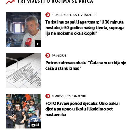
TRI VIJESTI O KOJIMA SE PRIČA
"I DALJE SU PLESALI, VRIŠTALI..."
Turisti mu zapalili apartman: "U 30 minuta
nestalo je 50 godina našeg života, supruga
i ja ne možemo oka sklopiti"
PRIMORJE
Potres zatresao obalu: "Čula sam razbijanje
čaša u stanu iznad"
8 MRTVIH, 15 RANJENIH
FOTO Krvavi pohod dječaka: Ubio baku i
djeda pa upao u školu i likvidirao pet
nastavnika
14