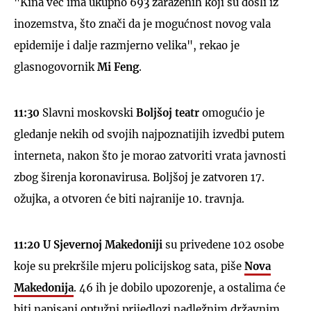
"Kina već ima ukupno 693 zaraženih koji su došli iz
inozemstva, što znači da je mogućnost novog vala
epidemije i dalje razmjerno velika", rekao je
glasnogovornik
Mi Feng
.
11:30
Slavni moskovski
Boljšoj teatr
omogućio je
gledanje nekih od svojih najpoznatijih izvedbi putem
interneta, nakon što je morao zatvoriti vrata javnosti
zbog širenja koronavirusa. Boljšoj je zatvoren 17.
ožujka, a otvoren će biti najranije 10. travnja.
11:20 U Sjevernoj Makedoniji
su privedene 102 osobe
koje su prekršile mjeru policijskog sata, piše
Nova
Makedonija
. 46 ih je dobilo upozorenje, a ostalima će
biti napisani optužni prijedlozi nadležnim državnim