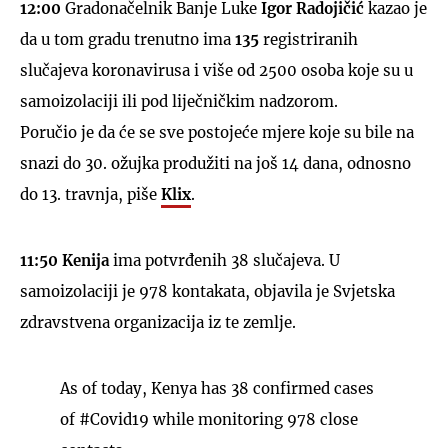
12:00
Gradonačelnik Banje Luke
Igor Radojičić
kazao je
da u tom gradu trenutno ima
135
registriranih
slučajeva koronavirusa i više od 2500 osoba koje su u
samoizolaciji ili pod liječničkim nadzorom.
Poručio je da će se sve postojeće mjere koje su bile na
snazi do 30. ožujka produžiti na još 14 dana, odnosno
do 13. travnja, piše
Klix
.
11:50 Kenija
ima potvrđenih 38 slučajeva. U
samoizolaciji je 978 kontakata, objavila je Svjetska
zdravstvena organizacija iz te zemlje.
As of today, Kenya has 38 confirmed cases
of
#Covid19
while monitoring 978 close