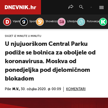
Vijesti
Sport
Showbizz
Lifestyle
Putovanja
PRETRAŽITE VIJESTI
SVIJET IZ MINUTE U MINUTU
U njujuorškom Central Parku
podiže se bolnica za oboljele od
koronavirusa. Moskva od
ponedjeljka pod djelomičnom
blokadom
Piše
M.V.,
30. ožujka 2020. @ 00:09
KOMENTARI