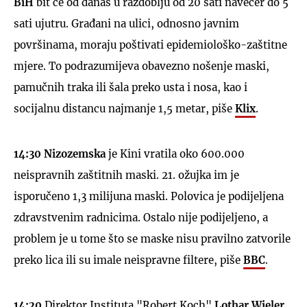
BiH
bit će od danas u razdoblju od 20 sati navečer do 5
sati ujutru. Građani na ulici, odnosno javnim
površinama, moraju poštivati epidemiološko-zaštitne
mjere. To podrazumijeva obavezno nošenje maski,
pamučnih traka ili šala preko usta i nosa, kao i
socijalnu distancu najmanje 1,5 metar, piše
Klix
.
14:30 Nizozemska
je Kini vratila oko 600.000
neispravnih zaštitnih maski. 21. ožujka im je
isporučeno 1,3 milijuna maski. Polovica je podijeljena
zdravstvenim radnicima. Ostalo nije podijeljeno, a
problem je u tome što se maske nisu pravilno zatvorile
preko lica ili su imale neispravne filtere, piše
BBC
.
14:20
Direktor Instituta "Robert Koch"
Lothar Wieler