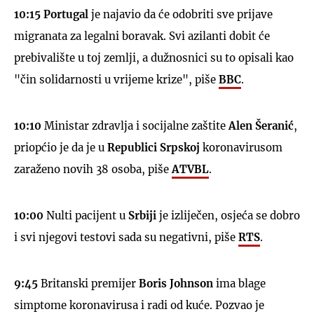
10:15 Portugal
je najavio da će odobriti sve prijave
migranata za legalni boravak. Svi azilanti dobit će
prebivalište u toj zemlji, a dužnosnici su to opisali kao
"čin solidarnosti u vrijeme krize", piše
BBC
.
10:10
Ministar zdravlja i socijalne zaštite
Alen Šeranić
,
priopćio je da je u
Republici Srpskoj
koronavirusom
zaraženo novih 38 osoba, piše
ATVBL
.
10:00
Nulti pacijent u
Srbiji
je izliječen, osjeća se dobro
i svi njegovi testovi sada su negativni, piše
RTS
.
9:45
Britanski premijer
Boris Johnson
ima blage
simptome koronavirusa i radi od kuće. Pozvao je