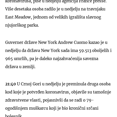
koronavirusa, piše u nedjelju agencija France presse.
Više desetaka osoba radilo je u nedjelju na travnjaku
East Meadow, jednom od velikih igrališta slavnog
njujorškog parka.
Guverner države New York Andrew Cuomo kazao je u
nedjelju da država New York sada ima 59.513 oboljelih i
965 umrlih, pa je daleko najzahvaćenija savezna
država u zemlji.
21:40
U Crnoj Gori u nedjelju je preminula druga osoba
kod koje je potvrđen koronavirus, objavile su tamošnje
zdravstvene vlasti, pojasnivši da se radi o 79-
ogodišnjem muškarcu koji je bio kronični srčani
bolesnik.