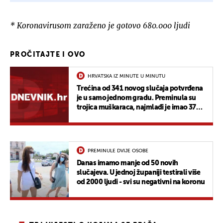
* Koronavirusom zaraženo je gotovo 680.000 ljudi
PROČITAJTE I OVO
HRVATSKA IZ MINUTE U MINUTU
Trećina od 341 novog slučaja potvrđena
je u samo jednom gradu. Preminula su
trojica muškaraca, najmlađi je imao 37
godina
PREMINULE DVIJE OSOBE
Danas imamo manje od 50 novih
slučajeva. U jednoj županiji testirali više
od 2000 ljudi - svi su negativni na koronu