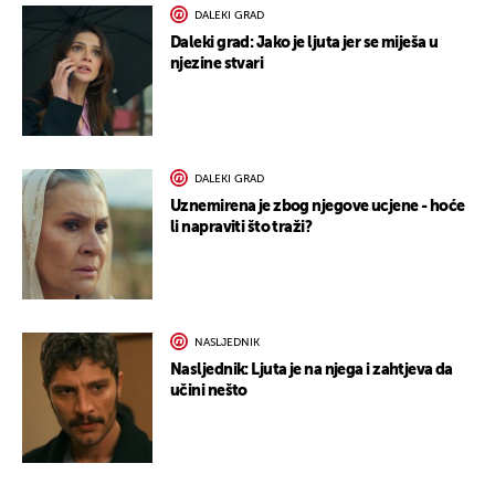
DALEKI GRAD
Daleki grad: Jako je ljuta jer se miješa u
njezine stvari
DALEKI GRAD
Uznemirena je zbog njegove ucjene - hoće
li napraviti što traži?
NASLJEDNIK
Nasljednik: Ljuta je na njega i zahtjeva da
učini nešto