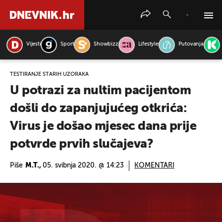
Vijesti
Sport
Showbizz
Lifestyle
Putovanja
PRETRAŽITE VIJESTI
TESTIRANJE STARIH UZORAKA
U potrazi za nultim pacijentom
došli do zapanjujućeg otkrića:
Virus je došao mjesec dana prije
potvrde prvih slučajeva?
Piše
M.T.,
05. svibnja 2020. @ 14:23
KOMENTARI