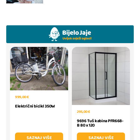
999,00 €
Električni bicikl 350W
295,00 €
9696 Tuš kabina PFR668-
B 80 x 120
SAZNAJ VIŠE
SAZNAJ VIŠE