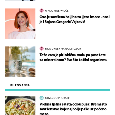
U NOJ NIJE VRUĆE
Ovo je savršena haljina za ljeto i more - nosi
je i Bojana Gregorić Vejzović
NIJE UVIJEK NAJBOLJI IZBOR
Teže vam je piti običnu vodu pa posežete
za mineralnom? Evo što to čini organizmu
PUTOVANJA
OBVEZNO PROBATI!
Prefina ljetna salata od kupusa: Kremasto
savršenstvo koje najbolje paše uz pečeno
meso