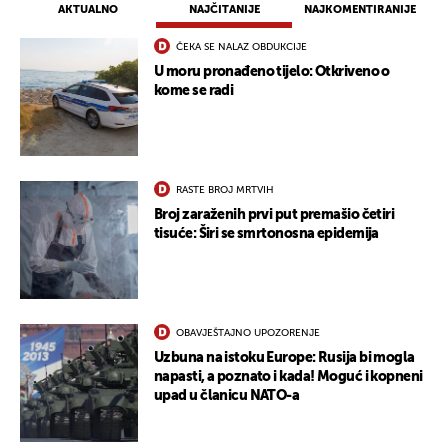
AKTUALNO
NAJČITANIJE
NAJKOMENTIRANIJE
ČEKA SE NALAZ OBDUKCIJE
U moru pronađeno tijelo: Otkriveno o
kome se radi
RASTE BROJ MRTVIH
Broj zaraženih prvi put premašio četiri
tisuće: Širi se smrtonosna epidemija
OBAVJEŠTAJNO UPOZORENJE
Uzbuna na istoku Europe: Rusija bi mogla
napasti, a poznato i kada! Moguć i kopneni
upad u članicu NATO-a