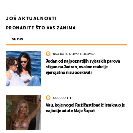
JOŠ AKTUALNOSTI
PRONAĐITE ŠTO VAS ZANIMA
SHOW
"KAO DA SU NOVAK ĐOKOVIĆ"
Jedan od najpoznatijih svjetskih parova
stigao na Jadran, ovakve reakcije
vjerojatno nisu očekivali
"UUUUUUFFFF"
Vau, koje noge! Ružičasti badić istaknuo je
najbolje adute Maje Šuput