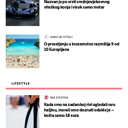
Nazvan je po vrsti srednjovjekovnog
viteškog konja i visok samo metar
KAMO BI OTIŠLI?
O preseljenju u inozemstvo razmišlja 9 od
10 Europljana
LIFESTYLE
BAŠ EFEKTNA
Kada smo na zadarskoj rivi ugledali ovu
haljinu, morali smo doznati odakle je –
košta samo 18 eura