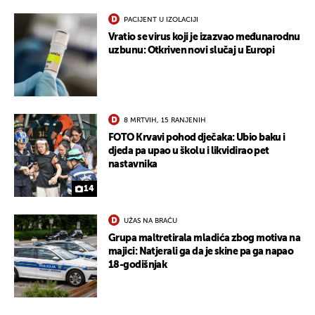
PACIJENT U IZOLACIJI
Vratio se virus koji je izazvao međunarodnu
uzbunu: Otkriven novi slučaj u Europi
8 MRTVIH, 15 RANJENIH
FOTO Krvavi pohod dječaka: Ubio baku i
djeda pa upao u školu i likvidirao pet
UKLJUČITE NOTIFIKACIJE
nastavnika
14
UŽAS NA BRAČU
Grupa maltretirala mladića zbog motiva na
majici: Natjerali ga da je skine pa ga napao
18-godišnjak