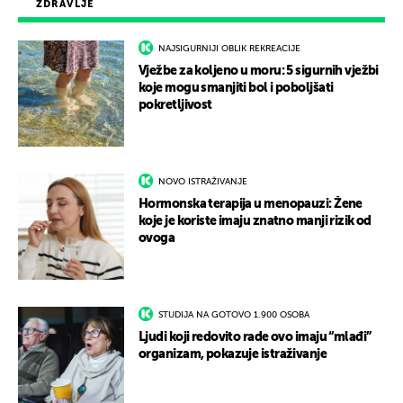
ZDRAVLJE
NAJSIGURNIJI OBLIK REKREACIJE
Vježbe za koljeno u moru: 5 sigurnih vježbi
koje mogu smanjiti bol i poboljšati
pokretljivost
NOVO ISTRAŽIVANJE
Hormonska terapija u menopauzi: Žene
koje je koriste imaju znatno manji rizik od
ovoga
STUDIJA NA GOTOVO 1.900 OSOBA
Ljudi koji redovito rade ovo imaju “mlađi”
organizam, pokazuje istraživanje