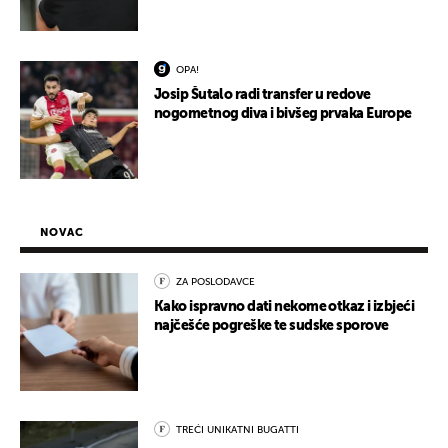
OPA!
Josip Šutalo radi transfer u redove
nogometnog diva i bivšeg prvaka Europe
NOVAC
ZA POSLODAVCE
Kako ispravno dati nekome otkaz i izbjeći
najčešće pogreške te sudske sporove
TREĆI UNIKATNI BUGATTI