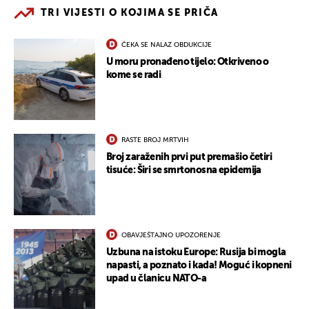
TRI VIJESTI O KOJIMA SE PRIČA
ČEKA SE NALAZ OBDUKCIJE
U moru pronađeno tijelo: Otkriveno o
kome se radi
RASTE BROJ MRTVIH
Broj zaraženih prvi put premašio četiri
tisuće: Širi se smrtonosna epidemija
OBAVJEŠTAJNO UPOZORENJE
Uzbuna na istoku Europe: Rusija bi mogla
napasti, a poznato i kada! Moguć i kopneni
upad u članicu NATO-a