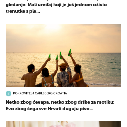
gledanje: Mali uređaj koji je još jednom oživio
trenutke s ple...
POKROVITELJ CARLSBERG CROATIA
Netko zbog ćevapa, netko zbog drške za motiku:
Evo zbog čega sve Hrvati duguju pivo...