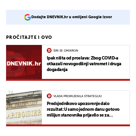
Dodajte DNEVNIK.hr u omiljeni Google izvor
PROČITAJTE I OVO
ŠIRI SE OMIKRON
Ipak ništa od proslava: Zbog COVID-a
otkazali novogodišnji vatromet i druga
događanja
VLADA PROMIJENILA STRATEGIJU
Predsjednikovo upozorenje dalo
rezultat: U samo jednom danu gotovo
milijun stanovnika prijavilo se za
cijepljenje