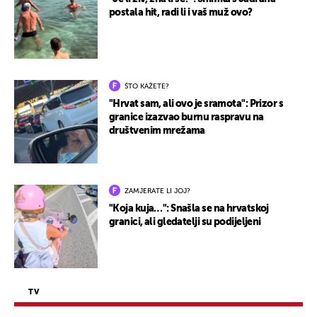
postala hit, radi li i vaš muž ovo?
ŠTO KAŽETE?
"Hrvat sam, ali ovo je sramota": Prizor s
granice izazvao burnu raspravu na
društvenim mrežama
ZAMJERATE LI JOJ?
"Koja kuja…": Snašla se na hrvatskoj
granici, ali gledatelji su podijeljeni
TV