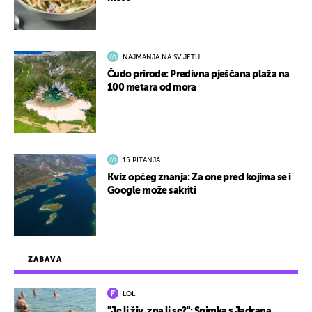
NAJMANJA NA SVIJETU
Čudo prirode: Predivna pješčana plaža na
100 metara od mora
15 PITANJA
Kviz općeg znanja: Za one pred kojima se i
Google može sakriti
ZABAVA
LOL
"Je li živ, zna li se?": Snimka s Jadrana