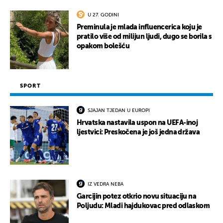
U 27. GODINI
Preminula je mlada influencerica koju je
pratilo više od milijun ljudi, dugo se borila s
opakom bolešću
SPORT
SJAJAN TJEDAN U EUROPI
Hrvatska nastavila uspon na UEFA-inoj
ljestvici: Preskočena je još jedna država
IZ VEDRA NEBA
Garcijin potez otkrio novu situaciju na
Poljudu: Mladi hajdukovac pred odlaskom