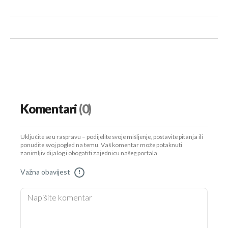
Komentari
(0)
Uključite se u raspravu – podijelite svoje mišljenje, postavite pitanja ili
ponudite svoj pogled na temu. Vaš komentar može potaknuti
zanimljiv dijalog i obogatiti zajednicu našeg portala.
Važna obavijest
!