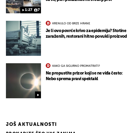
1:27
7
KRENULO OD BRZE HRANE
Je li ovo povrće krivo za epidemiju? Stotine
zaraženih, restorani hitno povukli proizvod
KAKO GA SIGURNO PROMATRATI?
Ne propustite prizor koji se ne viđa često:
Nebo sprema pravi spektakl
JOŠ AKTUALNOSTI