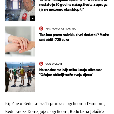
nestalo je 50 godina našeg života, supruga
i ja ne možemo oka sklopiti"
IMAŠ PRAVO, OSTVARI GA!
Tko ima pravo na inkluzivni dodatak? Može
se dobiti i 720 eura
KAOS U CEUTI
Na stotine maloljetnika lutaju ulicama:
"Očajne obitelji traže svoju djecu"
Riječ je o Redu kneza Trpimira s ogrlicom i Danicom,
Redu kneza Domagoja s ogrlicom, Redu bana Jelačića,