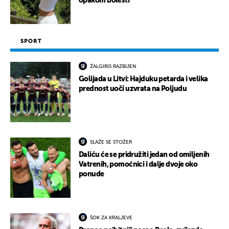
opakom bolesti
SPORT
ŽALGIRIS RAZBIJEN
Golijada u Litvi: Hajduku petarda i velika
prednost uoči uzvrata na Poljudu
SLAŽE SE STOŽER
Daliću će se pridružiti jedan od omiljenih
Vatrenih, pomoćnici i dalje dvoje oko
ponude
ŠOK ZA KRALJEVE