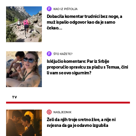
KAO IZ PIŠTOLJA
Dobacila komentar trudnici bez noge, a
muž ispalio odgovor kao da je samo
čekao…
ŠTO KAŽETE?
Isključio komentare: Par iz Srbije
preporučio spravicu za plažu s Temua, čini
li vam se ovo sigurnim?
TV
NASLJEDNIK
Želi da njih troje sretno žive, a nije ni
svjesna da ga je odavno izgubila