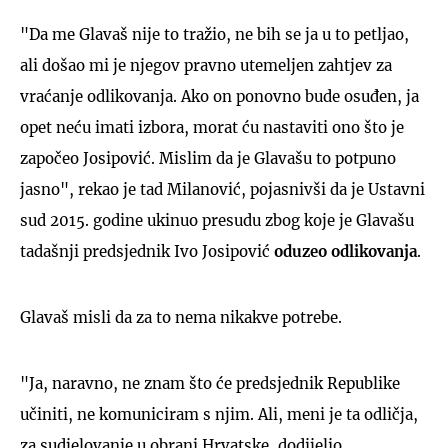
"Da me Glavaš nije to tražio, ne bih se ja u to petljao,
ali došao mi je njegov pravno utemeljen zahtjev za
vraćanje odlikovanja. Ako on ponovno bude osuđen, ja
opet neću imati izbora, morat ću nastaviti ono što je
započeo Josipović. Mislim da je Glavašu to potpuno
jasno", rekao je tad Milanović, pojasnivši da je Ustavni
sud 2015. godine ukinuo presudu zbog koje je Glavašu
tadašnji predsjednik Ivo Josipović
oduzeo odlikovanja
.
Glavaš misli da za to nema nikakve potrebe.
"Ja, naravno, ne znam što će predsjednik Republike
učiniti, ne komuniciram s njim. Ali, meni je ta odličja,
za sudjelovanje u obrani Hrvatske, dodijelio