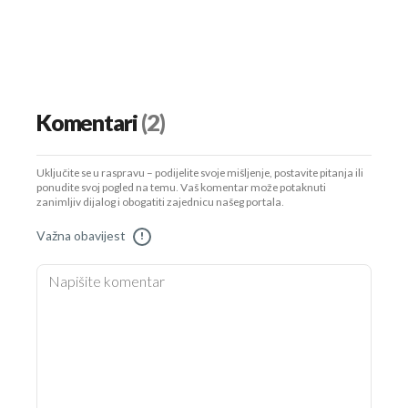
Komentari
(2)
Uključite se u raspravu – podijelite svoje mišljenje, postavite pitanja ili
ponudite svoj pogled na temu. Vaš komentar može potaknuti
zanimljiv dijalog i obogatiti zajednicu našeg portala.
Važna obavijest
!