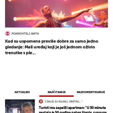
POKROVITELJ WATA
Kad su uspomene previše dobre za samo jedno
gledanje: Mali uređaj koji je još jednom oživio
trenutke s ple...
AKTUALNO
NAJČITANIJE
NAJKOMENTIRANIJE
"I DALJE SU PLESALI, VRIŠTALI..."
Turisti mu zapalili apartman: "U 30 minuta
nestalo je 50 godina našeg života, supruga