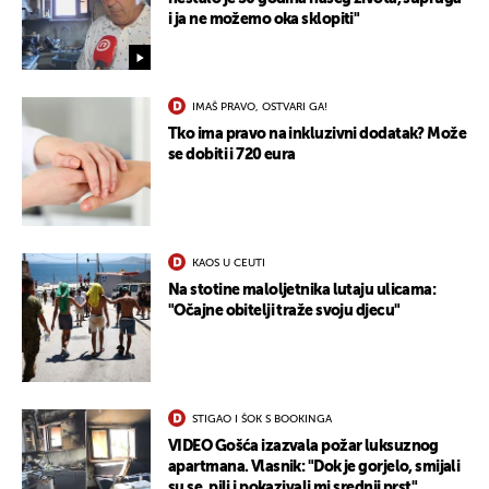
i ja ne možemo oka sklopiti"
IMAŠ PRAVO, OSTVARI GA!
Tko ima pravo na inkluzivni dodatak? Može
se dobiti i 720 eura
KAOS U CEUTI
Na stotine maloljetnika lutaju ulicama:
"Očajne obitelji traže svoju djecu"
STIGAO I ŠOK S BOOKINGA
VIDEO Gošća izazvala požar luksuznog
UKLJUČITE NOTIFIKACIJE
apartmana. Vlasnik: "Dok je gorjelo, smijali
su se, pili i pokazivali mi srednji prst"