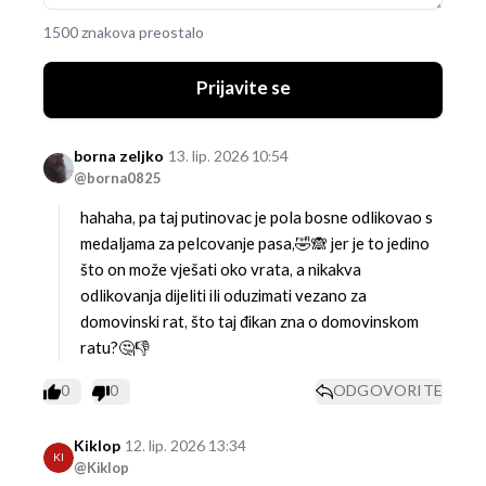
1500 znakova preostalo
Prijavite se
borna zeljko
13. lip. 2026 10:54
@borna0825
hahaha, pa taj putinovac je pola bosne odlikovao s
medaljama za pelcovanje pasa,🤣🙈 jer je to jedino
što on može vješati oko vrata, a nikakva
odlikovanja dijeliti ili oduzimati vezano za
domovinski rat, što taj đikan zna o domovinskom
ratu?🤔👎
0
0
ODGOVORITE
Kiklop
12. lip. 2026 13:34
KI
@Kiklop