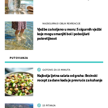
NAJSIGURNIJI OBLIK REKREACIJE
Vježbe za koljeno u moru: 5 sigurnih vježbi
koje mogu smanjiti bol i poboljšati
pokretljivost
PUTOVANJA
GOTOVO ZA 15 MINUTA
Najbolja ljetna salata od graha: Brzinski
recept za dane kada je prevruće za kuhanje
15 PITANJA