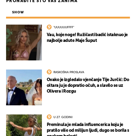
PRONAĐITE ŠTO VAS ZANIMA
SHOW
"UUUUUUFFFF"
Vau, koje noge! Ružičasti badić istaknuo je
najbolje adute Maje Šuput
RASKOŠNA PROSLAVA
Ovako je izgledalo vjenčanje Tije Jurčić: Do
oltara ju je dopratio očuh, a slavilo se uz
Olivera i Rozgu
U 27. GODINI
Preminula je mlada influencerica koju je
pratilo više od milijun ljudi, dugo se borila s