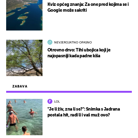
Kviz općeg znanja: Za one pred kojima se i
Google može sakriti
NEVJEROJATNO OPASNO
Otrovno drvo: Tihi ubojica koji je
najopasniji kada padne kiša
ZABAVA
LOL
"Je li živ, zna li se?": Snimka s Jadrana
postala hit, radi li i vaš muž ovo?