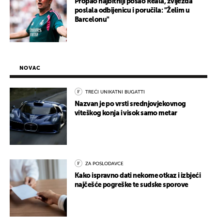
Propao najbitniji posao Reala, zvijezda
poslala odbijenicu i poručila: "Želim u
Barcelonu"
NOVAC
TREĆI UNIKATNI BUGATTI
Nazvan je po vrsti srednjovjekovnog
viteškog konja i visok samo metar
ZA POSLODAVCE
Kako ispravno dati nekome otkaz i izbjeći
najčešće pogreške te sudske sporove