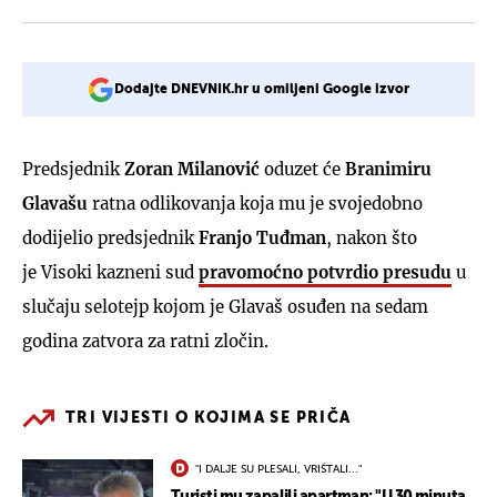
Dodajte DNEVNIK.hr u omiljeni Google izvor
Predsjednik
Zoran Milanović
oduzet će
Branimiru
Glavašu
ratna odlikovanja koja mu je svojedobno
dodijelio predsjednik
Franjo Tuđman
, nakon što
je Visoki kazneni sud
pravomoćno potvrdio presudu
u
slučaju selotejp kojom je Glavaš osuđen na sedam
godina zatvora za ratni zločin.
TRI VIJESTI O KOJIMA SE PRIČA
"I DALJE SU PLESALI, VRIŠTALI..."
Turisti mu zapalili apartman: "U 30 minuta