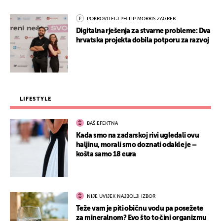
POKROVITELJ PHILIP MORRIS ZAGREB
Digitalna rješenja za stvarne probleme: Dva
hrvatska projekta dobila potporu za razvoj
LIFESTYLE
BAŠ EFEKTNA
Kada smo na zadarskoj rivi ugledali ovu
haljinu, morali smo doznati odakle je –
košta samo 18 eura
NIJE UVIJEK NAJBOLJI IZBOR
Teže vam je piti običnu vodu pa posežete
za mineralnom? Evo što to čini organizmu