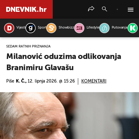
Vijesti
Sport
Showbizz
Lifestyle
Putovanja
PRETRAŽITE VIJESTI
SEDAM RATNIH PRIZNANJA
Milanović oduzima odlikovanja
Branimiru Glavašu
Piše
K. Č.,
12. lipnja 2026. @ 15:26
KOMENTARI