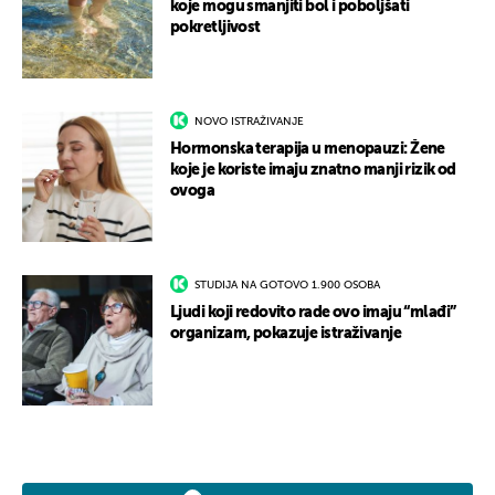
koje mogu smanjiti bol i poboljšati
pokretljivost
NOVO ISTRAŽIVANJE
Hormonska terapija u menopauzi: Žene
koje je koriste imaju znatno manji rizik od
ovoga
STUDIJA NA GOTOVO 1.900 OSOBA
Ljudi koji redovito rade ovo imaju “mlađi”
organizam, pokazuje istraživanje