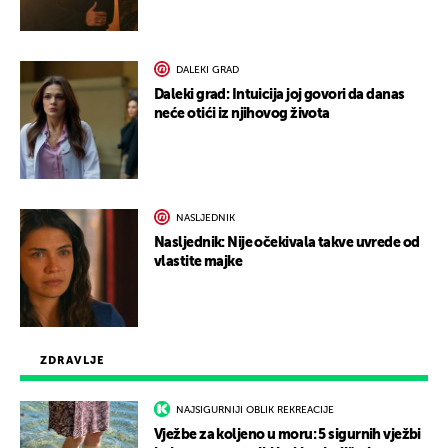
DALEKI GRAD
Daleki grad: Intuicija joj govori da danas
neće otići iz njihovog života
NASLJEDNIK
Nasljednik: Nije očekivala takve uvrede od
vlastite majke
ZDRAVLJE
NAJSIGURNIJI OBLIK REKREACIJE
Vježbe za koljeno u moru: 5 sigurnih vježbi