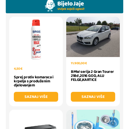
11.900,00 €
4,50 €
BMW serija 2 Gran Tourer
218d ,2016 GOD, ALU
Sprej protiv komaraca i
FELGE,KARTICE
krpelja s produženim
djelovanjem
SAZNAJ VIŠE
SAZNAJ VIŠE