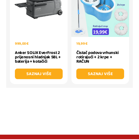
999,00 €
19,99 €
Anker SOLIX EverFrost 2
Čistač podova vrhunski
prijenosni hladnjak 58L +
rotirajući + 2 krpe +
baterija + kotačići
RAČUN
SAZNAJ VIŠE
SAZNAJ VIŠE