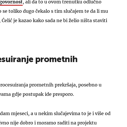
govornost
, ali da to u ovom trenutku odlučno
 se toliko dugo čekalo s tim slučajem te da li mu
elić je kazao kako sada ne bi želio ništa staviti
esuiranje prometnih
procesuiranja prometnih prekršaja, posebno u
vama gdje postupak ide presporo.
dam mjeseci, a u nekim slučajevima to je i više od
tivno nije dobro i moramo raditi na projektu