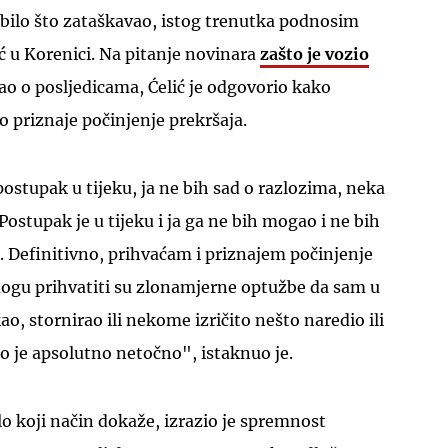
bilo što zataškavao, istog trenutka podnosim
ić u Korenici. Na pitanje novinara
zašto je vozio
ljao o posljedicama, Ćelić je odgovorio kako
o priznaje počinjenje prekršaja.
UKLJUČITE NOTIFIKACIJE
postupak u tijeku, ja ne bih sad o razlozima, neka
Postupak je u tijeku i ja ga ne bih mogao i ne bih
 Definitivno, prihvaćam i priznajem počinjenje
mogu prihvatiti su zlonamjerne optužbe da sam u
ao, stornirao ili nekome izričito nešto naredio ili
to je apsolutno netočno", istaknuo je.
lo koji način dokaže, izrazio je spremnost