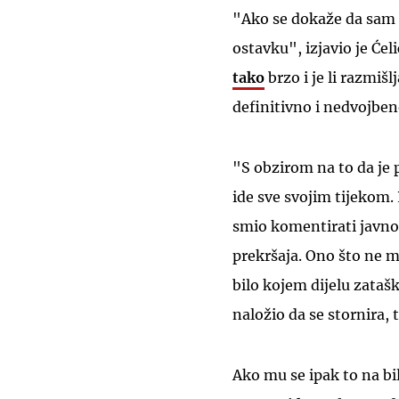
"Ako se dokaže da sam 
ostavku", izjavio je Ćel
tako
brzo i je li razmiš
definitivno i nedvojben
"S obzirom na to da je 
ide sve svojim tijekom. 
smio komentirati javno.
prekršaja. Ono što ne 
bilo kojem dijelu zatašk
naložio da se stornira, 
Ako mu se ipak to na bi