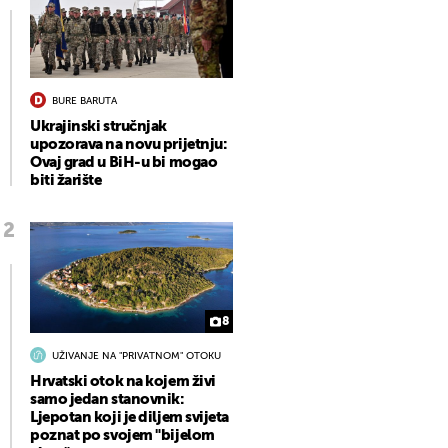
BURE BARUTA
Ukrajinski stručnjak
upozorava na novu prijetnju:
Ovaj grad u BiH-u bi mogao
biti žarište
8
UŽIVANJE NA "PRIVATNOM" OTOKU
Hrvatski otok na kojem živi
samo jedan stanovnik:
Ljepotan koji je diljem svijeta
poznat po svojem "bijelom