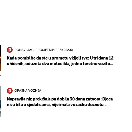
PONAVLJAČI PROMETNIH PREKRŠAJA
Kada pomislite da ste u prometu vidjeli sve: U tri dana 12
uhićenih, oduzeta dva motocikla, jedno teretno vozilo...
OPASNA VOŽNJA
Napravila niz prekršaja pa dobila 30 dana zatvora: Djeca
nisu bila u sjedalicama, nije imala vozačku dozvolu...