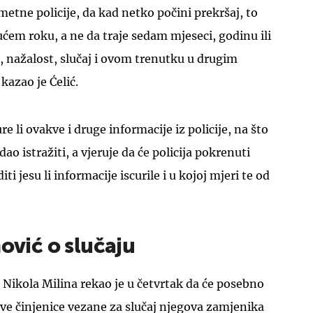
etne policije, da kad netko počini prekršaj, to
em roku, a ne da traje sedam mjeseci, godinu ili
je, nažalost, slučaj i ovom trenutku u drugim
kazao je Ćelić.
ure li ovakve i druge informacije iz policije, na što
ao istražiti, a vjeruje da će policija pokrenuti
iti jesu li informacije iscurile i u kojoj mjeri te od
nović o slučaju
e Nikola Milina rekao je u četvrtak da će posebno
sve činjenice vezane za slučaj njegova zamjenika