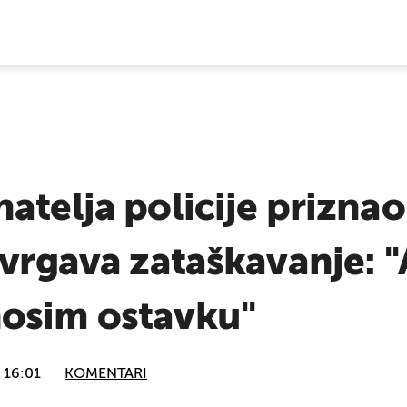
E VIJESTI
atelja policije priznao
ovrgava zataškavanje: "
osim ostavku"
@ 16:01
KOMENTARI