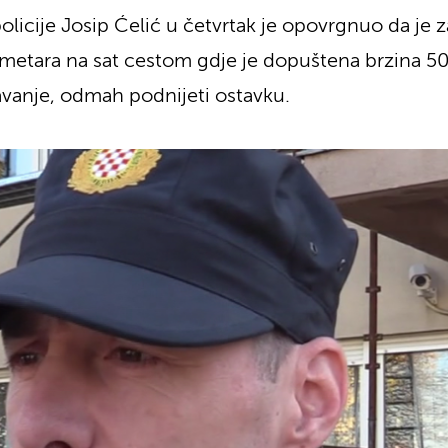
licije Josip Ćelić u četvrtak je opovrgnuo da je z
lometara na sat cestom gdje je dopuštena brzina 50
avanje, odmah podnijeti ostavku.