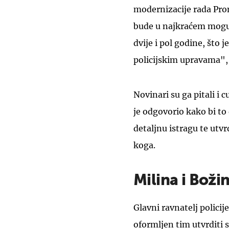
modernizacije rada Prom
bude u najkraćem moguć
dvije i pol godine, što 
policijskim upravama", 
Novinari su ga pitali i c
je odgovorio kako bi to d
detaljnu istragu te utvrd
koga.
Milina i Boži
Glavni ravnatelj policij
oformljen tim utvrditi 