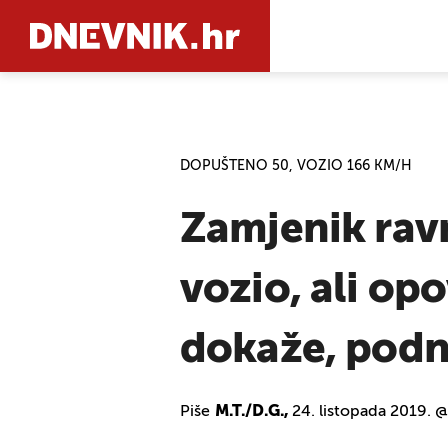
PRETRAŽIT
DOPUŠTENO 50, VOZIO 166 KM/H
Zamjenik ravn
vozio, ali op
dokaže, podn
Piše
M.T./D.G.,
24. listopada 2019. 