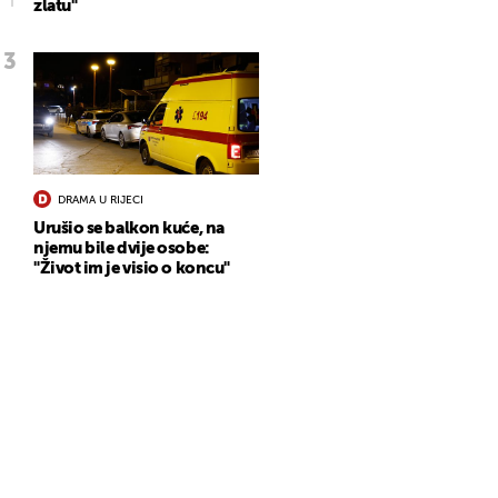
zlatu"
DRAMA U RIJECI
Urušio se balkon kuće, na
njemu bile dvije osobe:
"Život im je visio o koncu"