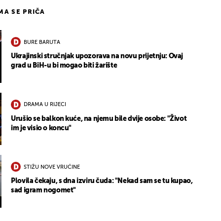
IMA SE PRIČA
BURE BARUTA
Ukrajinski stručnjak upozorava na novu prijetnju: Ovaj
grad u BiH-u bi mogao biti žarište
DRAMA U RIJECI
Urušio se balkon kuće, na njemu bile dvije osobe: "Život
im je visio o koncu"
STIŽU NOVE VRUĆINE
Plovila čekaju, s dna izviru čuda: "Nekad sam se tu kupao,
sad igram nogomet"